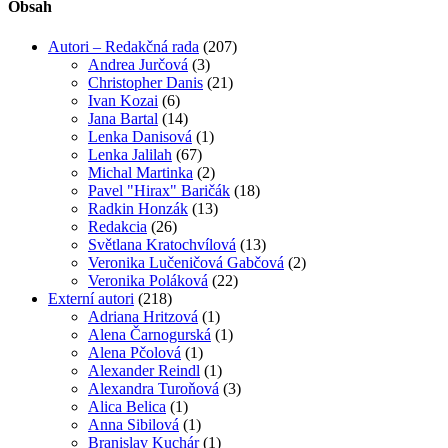
Obsah
Autori – Redakčná rada
(207)
Andrea Jurčová
(3)
Christopher Danis
(21)
Ivan Kozai
(6)
Jana Bartal
(14)
Lenka Danisová
(1)
Lenka Jalilah
(67)
Michal Martinka
(2)
Pavel "Hirax" Baričák
(18)
Radkin Honzák
(13)
Redakcia
(26)
Světlana Kratochvílová
(13)
Veronika Lučeničová Gabčová
(2)
Veronika Poláková
(22)
Externí autori
(218)
Adriana Hritzová
(1)
Alena Čarnogurská
(1)
Alena Pčolová
(1)
Alexander Reindl
(1)
Alexandra Turoňová
(3)
Alica Belica
(1)
Anna Sibilová
(1)
Branislav Kuchár
(1)