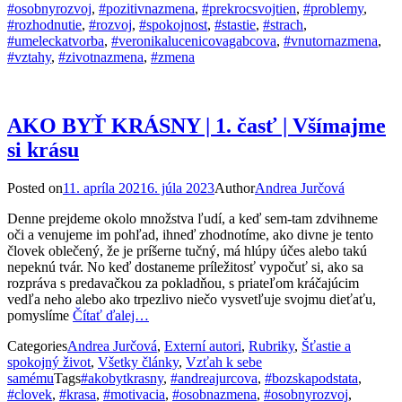
#osobnyrozvoj
,
#pozitivnazmena
,
#prekrocsvojtien
,
#problemy
,
#rozhodnutie
,
#rozvoj
,
#spokojnost
,
#stastie
,
#strach
,
#umeleckatvorba
,
#veronikalucenicovagabcova
,
#vnutornazmena
,
#vztahy
,
#zivotnazmena
,
#zmena
AKO BYŤ KRÁSNY | 1. časť | Všímajme
si krásu
Posted on
11. apríla 2021
6. júla 2023
Author
Andrea Jurčová
Denne prejdeme okolo množstva ľudí, a keď sem-tam zdvihneme
oči a venujeme im pohľad, ihneď zhodnotíme, ako divne je tento
človek oblečený, že je príšerne tučný, má hlúpy účes alebo takú
nepeknú tvár. No keď dostaneme príležitosť vypočuť si, ako sa
rozpráva s predavačkou za pokladňou, s priateľom kráčajúcim
vedľa neho alebo ako trpezlivo niečo vysvetľuje svojmu dieťaťu,
pomyslíme
Čítať ďalej…
Categories
Andrea Jurčová
,
Externí autori
,
Rubriky
,
Šťastie a
spokojný život
,
Všetky články
,
Vzťah k sebe
samému
Tags
#akobytkrasny
,
#andreajurcova
,
#bozskapodstata
,
#clovek
,
#krasa
,
#motivacia
,
#osobnazmena
,
#osobnyrozvoj
,