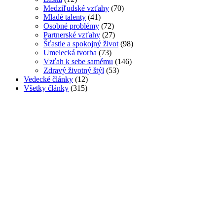
Medziľudské vzťahy
(70)
Mladé talenty
(41)
Osobné problémy
(72)
Partnerské vzťahy
(27)
Šťastie a spokojný život
(98)
Umelecká tvorba
(73)
Vzťah k sebe samému
(146)
Zdravý životný štýl
(53)
Vedecké články
(12)
Všetky články
(315)