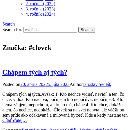
2. ročník (2022)
3. ročník (2023)
4. ročník (2024)
Search
Search for:
Značka:
#clovek
Chápem tých aj tých?
Posted on
20. apríla 2022
5. júla 2023
Author
Jaroslav Sedlák
Chápem tých aj tých.Avšak: 1. Kto nechce vidieť, nevidí, a ten, čo
chce, vidí.2. Kto načúva, počuje, a kto nepočúva, nepočuje.3. Kto
nemá záujem, nepochopí, a kto ho má, chápe.4. Kto chce, dokáže,
a ten, čo nechce, nedokáže. Človek sa na svet nepýta, ale väčšinou
sem príde ako očakávaná a milovaná bytosť. Kde a kedy nastane ten
Čítať ďalej…