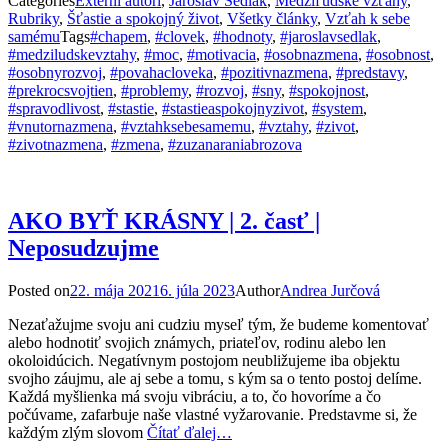
Categories
Externí autori
,
Jaroslav Sedlák
,
Medziľudské vzťahy
,
Rubriky
,
Šťastie a spokojný život
,
Všetky články
,
Vzťah k sebe
samému
Tags
#chapem
,
#clovek
,
#hodnoty
,
#jaroslavsedlak
,
#medziludskevztahy
,
#moc
,
#motivacia
,
#osobnazmena
,
#osobnost
,
#osobnyrozvoj
,
#povahacloveka
,
#pozitivnazmena
,
#predstavy
,
#prekrocsvojtien
,
#problemy
,
#rozvoj
,
#sny
,
#spokojnost
,
#spravodlivost
,
#stastie
,
#stastieaspokojnyzivot
,
#system
,
#vnutornazmena
,
#vztahksebesamemu
,
#vztahy
,
#zivot
,
#zivotnazmena
,
#zmena
,
#zuzanaraniabrozova
AKO BYŤ KRÁSNY | 2. časť |
Neposudzujme
Posted on
22. mája 2021
6. júla 2023
Author
Andrea Jurčová
Nezaťažujme svoju ani cudziu myseľ tým, že budeme komentovať
alebo hodnotiť svojich známych, priateľov, rodinu alebo len
okoloidúcich. Negatívnym postojom neubližujeme iba objektu
svojho záujmu, ale aj sebe a tomu, s kým sa o tento postoj delíme.
Každá myšlienka má svoju vibráciu, a to, čo hovoríme a čo
počúvame, zafarbuje naše vlastné vyžarovanie. Predstavme si, že
každým zlým slovom
Čítať ďalej…