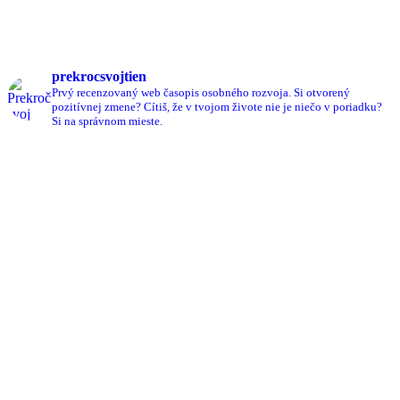
prekrocsvojtien
Prvý recenzovaný web časopis osobného rozvoja.
Si otvorený
pozitívnej zmene?
Cítiš, že v tvojom živote nie je niečo v poriadku?
Si na správnom mieste.