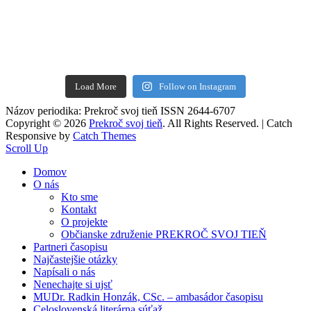
Load More
Follow on Instagram
Názov periodika: Prekroč svoj tieň ISSN 2644-6707
Copyright © 2026
Prekroč svoj tieň
. All Rights Reserved. | Catch
Responsive by
Catch Themes
Scroll Up
Domov
O nás
Kto sme
Kontakt
O projekte
Občianske združenie PREKROČ SVOJ TIEŇ
Partneri časopisu
Najčastejšie otázky
Napísali o nás
Nenechajte si ujsť
MUDr. Radkin Honzák, CSc. – ambasádor časopisu
Celoslovenská literárna súťaž