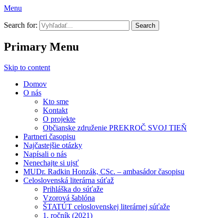
Menu
Prekroč svoj tieň
Search for:
Primary Menu
Skip to content
Domov
O nás
Kto sme
Kontakt
O projekte
Občianske združenie PREKROČ SVOJ TIEŇ
Partneri časopisu
Najčastejšie otázky
Napísali o nás
Nenechajte si ujsť
MUDr. Radkin Honzák, CSc. – ambasádor časopisu
Celoslovenská literárna súťaž
Prihláška do súťaže
Vzorová šablóna
ŠTATÚT celoslovenskej literárnej súťaže
1. ročník (2021)