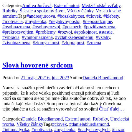
Categories
Andrea Jurčová
,
Externí autori
,
Medziľudské vzťahy
,
Rubriky
,
Šťastie a spokojný život
,
Všetky články
,
Vzťah k sebe
samému
Tags
#andreajurcova
,
#bozskabytost
,
#clovek
,
#klebety
,
#motivacia
,
#myslienka
,
#negativnypostoj
,
#neposudzujme
,
#osobnazmena
,
#osobnyrozvoj
,
#posmech
,
#pozitivnazmena
,
#prekrocsvojtien
,
#problemy
,
#rozvoj
,
#spokojnost
,
#stastie
,
#vibracia
,
#vnutornazmena
,
#vztahksebesamemu
,
#vztahy
,
#zivotnazmena
,
#zlomyselnost
,
#zloprajnost
,
#zmena
Slová hovorené srdcom
Posted on
21. mája 2021
6. júla 2023
Author
Daniela Bluediamond
Naozaj sa snažím pred niečím zavrieť oči alebo si len nechcem
pripustiť, že k sebe vďaka pozitívnej energii priťahujem aj ľudí,
ktorí sa so mnou alebo pri mne cítia skutočne dobre, až tak, že odo
mňa čakajú viac lásky? Som predsa bytosť ako každý človek na
tejto planéte a tiež sa snažím vyrovnávať so svojimi
Čítať ďalej…
Categories
Daniela Bluediamond
,
Externí autori
,
Rubriky
,
Umelecká
tvorba
,
Všetky články
Tags
#clovek
,
#danielabluediamond
,
#intimnalyrika
,
#motivacia
,
#myslienka
,
#nadychavydych
,
#nazor
,