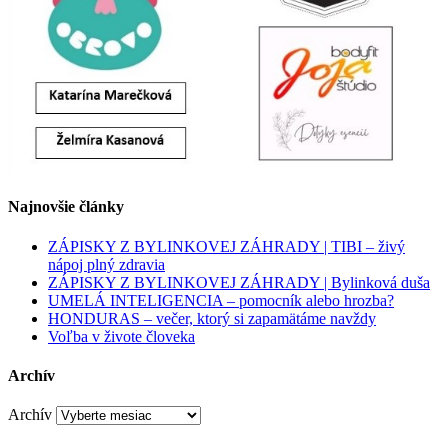
Najnovšie články
ZÁPISKY Z BYLINKOVEJ ZÁHRADY | TIBI – živý
nápoj plný zdravia
ZÁPISKY Z BYLINKOVEJ ZÁHRADY | Bylinková duša
UMELÁ INTELIGENCIA – pomocník alebo hrozba?
HONDURAS – večer, ktorý si zapamätáme navždy
Voľba v živote človeka
Archív
Archív