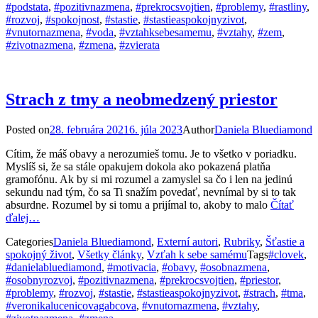
#podstata
,
#pozitivnazmena
,
#prekrocsvojtien
,
#problemy
,
#rastliny
,
#rozvoj
,
#spokojnost
,
#stastie
,
#stastieaspokojnyzivot
,
#vnutornazmena
,
#voda
,
#vztahksebesamemu
,
#vztahy
,
#zem
,
#zivotnazmena
,
#zmena
,
#zvierata
Strach z tmy a neobmedzený priestor
Posted on
28. februára 2021
6. júla 2023
Author
Daniela Bluediamond
Cítim, že máš obavy a nerozumieš tomu. Je to všetko v poriadku.
Myslíš si, že sa stále opakujem dokola ako pokazená platňa
gramofónu. Ak by si mi rozumel a zamyslel sa čo i len na jedinú
sekundu nad tým, čo sa Ti snažím povedať, nevnímal by si to tak
absurdne. Rozumel by si tomu a prijímal to, akoby to malo
Čítať
ďalej…
Categories
Daniela Bluediamond
,
Externí autori
,
Rubriky
,
Šťastie a
spokojný život
,
Všetky články
,
Vzťah k sebe samému
Tags
#clovek
,
#danielabluediamond
,
#motivacia
,
#obavy
,
#osobnazmena
,
#osobnyrozvoj
,
#pozitivnazmena
,
#prekrocsvojtien
,
#priestor
,
#problemy
,
#rozvoj
,
#stastie
,
#stastieaspokojnyzivot
,
#strach
,
#tma
,
#veronikalucenicovagabcova
,
#vnutornazmena
,
#vztahy
,