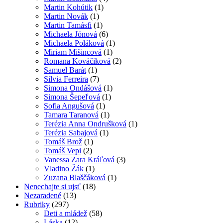
Martin Kohútik
(1)
Martin Novák
(1)
Martin Tamásfi
(1)
Michaela Jónová
(6)
Michaela Poláková
(1)
Miriam Mišincová
(1)
Romana Kováčiková
(2)
Samuel Barát
(1)
Silvia Ferreira
(7)
Simona Ondášová
(1)
Simona Šepeľová
(1)
Sofia Angušová
(1)
Tamara Taranová
(1)
Terézia Anna Ondrušková
(1)
Terézia Sabajová
(1)
Tomáš Brož
(1)
Tomáš Vepi
(2)
Vanessa Zara Kráľová
(3)
Vladino Žák
(1)
Zuzana Blaščáková
(1)
Nenechajte si ujsť
(18)
Nezaradené
(13)
Rubriky
(297)
Deti a mládež
(58)
Láska
(12)