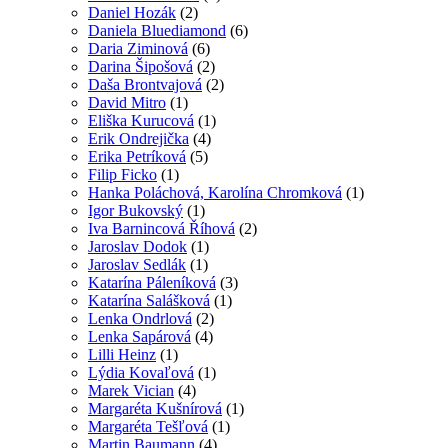
Daniel Hozák
(2)
Daniela Bluediamond
(6)
Daria Ziminová
(6)
Darina Šipošová
(2)
Daša Brontvajová
(2)
David Mitro
(1)
Eliška Kurucová
(1)
Erik Ondrejička
(4)
Erika Petríková
(5)
Filip Ficko
(1)
Hanka Poláchová, Karolína Chromková
(1)
Igor Bukovský
(1)
Iva Barnincová Říhová
(2)
Jaroslav Dodok
(1)
Jaroslav Sedlák
(1)
Katarína Páleníková
(3)
Katarína Salášková
(1)
Lenka Ondrlová
(2)
Lenka Sapárová
(4)
Lilli Heinz
(1)
Lýdia Kovaľová
(1)
Marek Vician
(4)
Margaréta Kušnírová
(1)
Margaréta Tešľová
(1)
Martin Baumann
(4)