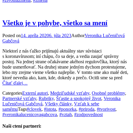
#zivotnazmena
,
#zmena
Všetko je v pohybe, všetko sa mení
Posted on
14. apríla 2020
6. júla 2023
Author
Veronika Lučeničová
Gabčová
Niektorí z nás ťažko prijímajú aktuálny stav súvisiaci
s koronavírusom; iní chápu, čo sa deje, a vedia zaujať správny
postoj. Na jednej strane očakávame akéhosi regulovčíka, ktorý nás
bude usmerňovať. Na druhej strane jedným dychom protestujeme,
lebo my zrejme vieme všetko najlepšie. V tomto sme ako malé deti,
ktoré nevedia ako, kam, kde, dokedy a prečo. Ocitli sme sa pred
Čítať ďalej…
Categories
Externí autori
,
Medziľudské vzťahy
,
Osobné problémy
,
Partnerské vzťahy
,
Rubriky
,
Šťastie a spokojný život
,
Veronika
Lučeničová Gabčová
,
Všetky články
,
Vzťah k sebe
samému
Tags
#clovek
,
#istota
,
#ponorka
,
#priroda
,
#tvorivost
,
#veronikalucenicovagabcova
,
#vztah
,
#zodpovednost
Naši ctení partneri: