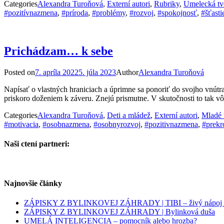
Categories
Alexandra Turoňová
,
Externí autori
,
Rubriky
,
Umelecká tv
#pozitívnazmena
,
#príroda
,
#problémy
,
#rozvoj
,
#spokojnosť
,
#šťasti
Prichádzam… k sebe
Posted on
7. apríla 2022
5. júla 2023
Author
Alexandra Turoňová
Napísať o vlastných hraniciach a úprimne sa ponoriť do svojho vnútr
priskoro doženiem k záveru. Znejú prismutne. V skutočnosti to tak 
Categories
Alexandra Turoňová
,
Deti a mládež
,
Externí autori
,
Mladé 
#motivacia
,
#osobnazmena
,
#osobnyrozvoj
,
#pozitivnazmena
,
#prekr
Naši ctení partneri:
Najnovšie články
ZÁPISKY Z BYLINKOVEJ ZÁHRADY | TIBI – živý nápoj pl
ZÁPISKY Z BYLINKOVEJ ZÁHRADY | Bylinková duša
UMELÁ INTELIGENCIA – pomocník alebo hrozba?