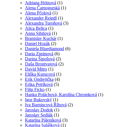
Adriana Hritzová
(1)
Alena Čarnogurská
(1)
Alena Pčolová
(1)
Alexander Reindl
(1)
Alexandra Turoňová
(3)
Alica Belica
(1)
Anna Sibilová
(1)
Branislav Kuchár
(1)
Daniel Hozák
(2)
Daniela Bluediamond
(6)
Daria Ziminová
(6)
Darina Šipošová
(2)
Daša Brontvajová
(2)
David Mitro
(1)
Eliška Kurucová
(1)
Erik Ondrejička
(4)
Erika Petríková
(5)
Filip Ficko
(1)
Hanka Poláchová, Karolína Chromková
(1)
Igor Bukovský
(1)
Iva Barnincová Říhová
(2)
Jaroslav Dodok
(1)
Jaroslav Sedlák
(1)
Katarína Páleníková
(3)
Katarína Salášková
(1)