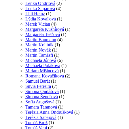
Lenka Ondrlová
(2)
Lenka Sapárová
(4)
Lilli Heinz
(1)
Lýdia Kovaľová
(1)
Marek Vician
(4)
Margaréta Kušnírová
(1)
Margaréta Tešľová
(1)
Martin Baumann
(4)
Martin Kohútik
(1)
Martin Novák
(1)
Martin Tamásfi
(1)
Michaela Jónová
(6)
Michaela Poláková
(1)
Miriam Mišincová
(1)
Romana Kováčiková
(2)
Samuel Barát
(1)
Silvia Ferreira
(7)
Simona Ondášová
(1)
Simona Šepeľová
(1)
Sofia Angušová
(1)
Tamara Taranová
(1)
Terézia Anna Ondrušková
(1)
Terézia Sabajová
(1)
Tomáš Brož
(1)
Tomáš Vepi
(2)