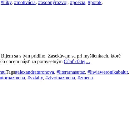
,
#lúky
,
#motivácia
,
#osobnýrozvoj
,
#poézia
,
#potok
,
 Bijem sa s tým pridlho. Zasekávam sa pri myšlienkach, ktoré
čo, čo chcem nájsť za pomyselným
Čítať ďalej…
ému
Tags
#alexandraturonova
,
#literarnasutaz
,
#liwiaweronikabalut
,
utornazmena
,
#vztahy
,
#zivotnazmena
,
#zmena