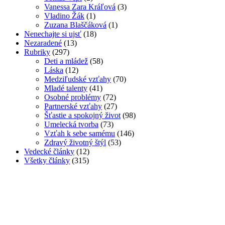
Vanessa Zara Kráľová
(3)
Vladino Žák
(1)
Zuzana Blaščáková
(1)
Nenechajte si ujsť
(18)
Nezaradené
(13)
Rubriky
(297)
Deti a mládež
(58)
Láska
(12)
Medziľudské vzťahy
(70)
Mladé talenty
(41)
Osobné problémy
(72)
Partnerské vzťahy
(27)
Šťastie a spokojný život
(98)
Umelecká tvorba
(73)
Vzťah k sebe samému
(146)
Zdravý životný štýl
(53)
Vedecké články
(12)
Všetky články
(315)