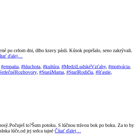
vené po celom dni, dlho kravy pásli. Kúsok popršalo, seno zakrývali.
ítať ďalej…
,
#empatia
,
#hluchota
,
#kultúra
,
#MedziLudskéVzťahy
,
#motivácia
,
SrdečnéRozhovory
,
#StaráMama
,
#StaríRodičia
,
#šťastie
,
š bosý.Počuješ to?Šum potoku. S lúčnou trávou bok po boku. Za to by
lnka lúče,od jej srdca tajné
Čítať ďalej…