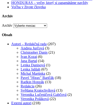
HONDURAS – večer, ktorý si zapamätáme navždy
Voľba v živote človeka
Archív
Archív
Obsah
Autori – Redakčná rada
(207)
Andrea Jurčová
(3)
Christopher Danis
(21)
Ivan Kozai
(6)
Jana Bartal
(14)
Lenka Danisová
(1)
Lenka Jalilah
(67)
Michal Martinka
(2)
Pavel "Hirax" Baričák
(18)
Radkin Honzák
(13)
Redakcia
(26)
Světlana Kratochvílová
(13)
Veronika Lučeničová Gabčová
(2)
Veronika Poláková
(22)
Externí autori
(218)