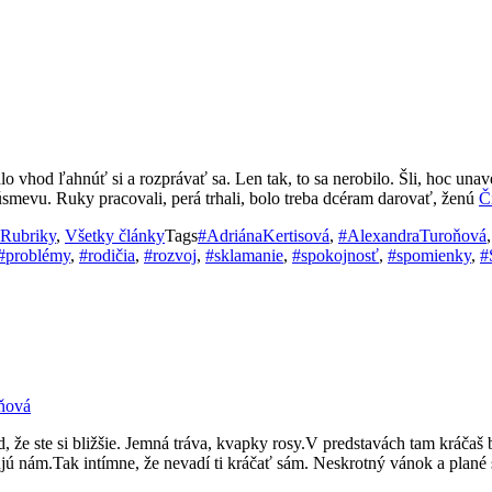
o vhod ľahnúť si a rozprávať sa. Len tak, to sa nerobilo. Šli, hoc una
úsmevu. Ruky pracovali, perá trhali, bolo treba dcéram darovať, ženú
Č
Rubriky
,
Všetky články
Tags
#AdriánaKertisová
,
#AlexandraTuroňová
#problémy
,
#rodičia
,
#rozvoj
,
#sklamanie
,
#spokojnosť
,
#spomienky
,
#
ňová
, že ste si bližšie. Jemná tráva, kvapky rosy.V predstavách tam kráča
ú nám.Tak intímne, že nevadí ti kráčať sám. Neskrotný vánok a plané s