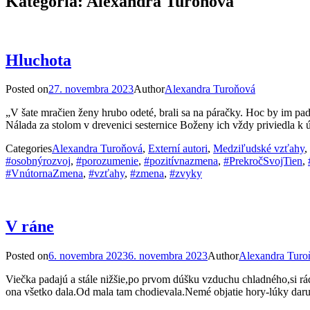
Kategória:
Alexandra Turoňová
Hluchota
Posted on
27. novembra 2023
Author
Alexandra Turoňová
„V šate mračien ženy hrubo odeté, brali sa na páračky. Hoc by im padl
Nálada za stolom v drevenici sesternice Boženy ich vždy priviedla k 
Categories
Alexandra Turoňová
,
Externí autori
,
Medziľudské vzťahy
,
#osobnýrozvoj
,
#porozumenie
,
#pozitívnazmena
,
#PrekročSvojTien
,
#VnútornaZmena
,
#vzťahy
,
#zmena
,
#zvyky
V ráne
Posted on
6. novembra 2023
6. novembra 2023
Author
Alexandra Turo
Viečka padajú a stále nižšie,po prvom dúšku vzduchu chladného,si rád
ona všetko dala.Od mala tam chodievala.Nemé objatie hory-lúky daruj