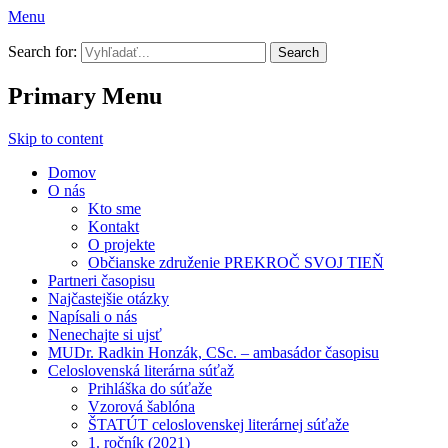
Menu
Prekroč svoj tieň
Search for:
Primary Menu
Skip to content
Domov
O nás
Kto sme
Kontakt
O projekte
Občianske združenie PREKROČ SVOJ TIEŇ
Partneri časopisu
Najčastejšie otázky
Napísali o nás
Nenechajte si ujsť
MUDr. Radkin Honzák, CSc. – ambasádor časopisu
Celoslovenská literárna súťaž
Prihláška do súťaže
Vzorová šablóna
ŠTATÚT celoslovenskej literárnej súťaže
1. ročník (2021)