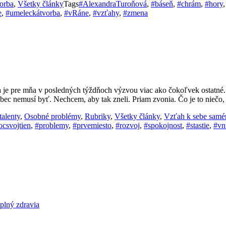
orba
,
Všetky články
Tags
#AlexandraTuroňová
,
#báseň
,
#chrám
,
#hory
e
,
#umeleckátvorba
,
#vRáne
,
#vzťahy
,
#zmena
a je pre mňa v posledných týždňoch výzvou viac ako čokoľvek ostatné.
vôbec nemusí byť. Nechcem, aby tak zneli. Priam zvonia. Čo je to nie
talenty
,
Osobné problémy
,
Rubriky
,
Všetky články
,
Vzťah k sebe sam
ocsvojtien
,
#problemy
,
#prvemiesto
,
#rozvoj
,
#spokojnost
,
#stastie
,
#vn
ný zdravia