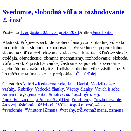
Svedomie, slobodná vôľa a rozhodovanie |
2. časť
Posted on
1. augusta 2023
1. augusta 2023
Author
Jana Bartal
Abstrakt: Príspevok sa bude zaoberať analýzou slobodnej vôle ako
predpokladu k slobode rozhodovania. Vysvetlíme si pojem sloboda,
slobodná vôľa a rozhodovanie z viacerých hľadísk. Kľúčové slová:
etológia, obmedzenie, obranné mechanizmy, rozhodovanie, sloboda,
vôľa Úvod: V predchádzajúcej časti sme sa pozreli na svedomie
a jeho úlohu v našom bytí z hľadiska slobodnej vôle. Zistili sme, že
ho môžeme vnímať ako jej predpoklad.
Čítať ďalej…
Categories
Autori - Redakčná rada
,
Jana Bartal
,
Medziľudské
vzťahy
,
Rubriky
,
Vedecké články
,
Všetky články
,
Vzťah k sebe
samému
Tags
#janabartal
,
#motivácia
,
#osobnýrozvoj
,
#pozitivnazmena
,
#PrekrocSvojTieň
,
#problémy
,
#rozhodovanie
,
#rozvoj
,
#sloboda
,
#SlobodnáVôľa
,
#spokojnosť
,
#šťastie
,
#svedomie
,
#VnutornáZmena
,
#vzťahy
,
#ŽivotnaZmena
,
#zmena