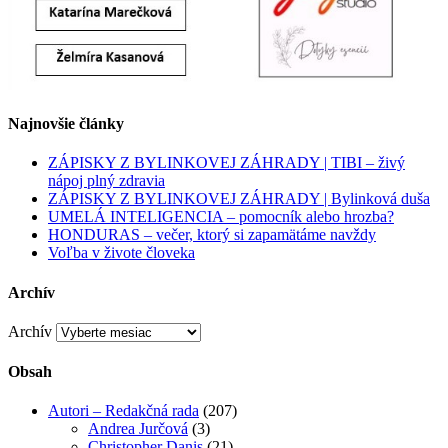
Najnovšie články
ZÁPISKY Z BYLINKOVEJ ZÁHRADY | TIBI – živý
nápoj plný zdravia
ZÁPISKY Z BYLINKOVEJ ZÁHRADY | Bylinková duša
UMELÁ INTELIGENCIA – pomocník alebo hrozba?
HONDURAS – večer, ktorý si zapamätáme navždy
Voľba v živote človeka
Archív
Archív
Obsah
Autori – Redakčná rada
(207)
Andrea Jurčová
(3)
Christopher Danis
(21)