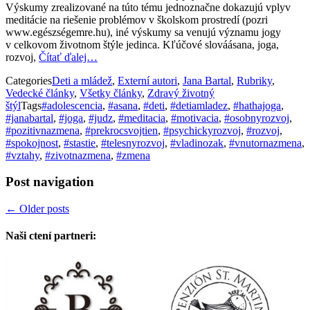
Výskumy zrealizované na túto tému jednoznačne dokazujú vplyv
meditácie na riešenie problémov v školskom prostredí (pozri
www.egészségemre.hu), iné výskumy sa venujú významu jogy
v celkovom životnom štýle jedinca. Kľúčové slováásana, joga,
rozvoj,
Čítať ďalej…
Categories
Deti a mládež
,
Externí autori
,
Jana Bartal
,
Rubriky
,
Vedecké články
,
Všetky články
,
Zdravý životný
štýl
Tags
#adolescencia
,
#asana
,
#deti
,
#detiamladez
,
#hathajoga
,
#janabartal
,
#joga
,
#judz
,
#meditacia
,
#motivacia
,
#osobnyrozvoj
,
#pozitivnazmena
,
#prekrocsvojtien
,
#psychickyrozvoj
,
#rozvoj
,
#spokojnost
,
#stastie
,
#telesnyrozvoj
,
#vladinozak
,
#vnutornazmena
,
#vztahy
,
#zivotnazmena
,
#zmena
Post navigation
←
Older posts
Naši ctení partneri: