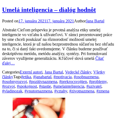
Umelá inteligencia – dialóg hodnôt
Posted on
17. januára 2021
17. januára 2021
Author
Jana Bartal
Abstrakt Cieľom príspevku je prvotná analýza etiky umelej
inteligencie vo vzťahu k užívateľovi. V rámci prezentovanej práce
by sme chceli poukázať na rôznorodosť možností umelej
inteligencie, ktorá je už našou bezprostrednou súčasťou bez ohľadu
na to, či si daný fakt uvedomujeme. V článku budeme používať
deskriptívnu metódu, metódu analýzy, syntézy. Pri formulovaní
záverov využijeme generalizáciu. Kľúčové slová umelá
Čítať
ďalej…
Categories
Externí autori
,
Jana Bartal
,
Vedecké články
,
Všetky
články
Tags
#etika
,
#janabartal
,
#motivacia
,
#osobnazmena
,
#osobnyrozvoj
,
#pozitivnazmena
,
#prekrocsvojtien
,
#problemy
,
#rozvoj
,
#spokojnost
,
#stastie
,
#umelainteligencia
,
#uzivatel
,
#vladinozak
,
#vnutornazmena
,
#vztahy
,
#zivotnazmena
,
#zmena