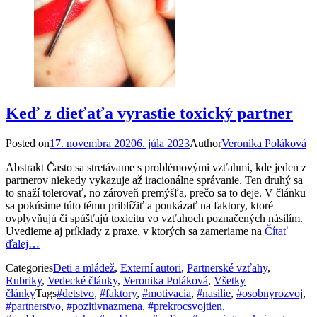
Keď z dieťaťa vyrastie toxický partner
Posted on
17. novembra 2020
6. júla 2023
Author
Veronika Poláková
Abstrakt Často sa stretávame s problémovými vzťahmi, kde jeden z
partnerov niekedy vykazuje až iracionálne správanie. Ten druhý sa
to snaží tolerovať, no zároveň premýšľa, prečo sa to deje. V článku
sa pokúsime túto tému priblížiť a poukázať na faktory, ktoré
ovplyvňujú či spúšťajú toxicitu vo vzťahoch poznačených násilím.
Uvedieme aj príklady z praxe, v ktorých sa zameriame na
Čítať
ďalej…
Categories
Deti a mládež
,
Externí autori
,
Partnerské vzťahy
,
Rubriky
,
Vedecké články
,
Veronika Poláková
,
Všetky
články
Tags
#detstvo
,
#faktory
,
#motivacia
,
#nasilie
,
#osobnyrozvoj
,
#partnerstvo
,
#pozitivnazmena
,
#prekrocsvojtien
,