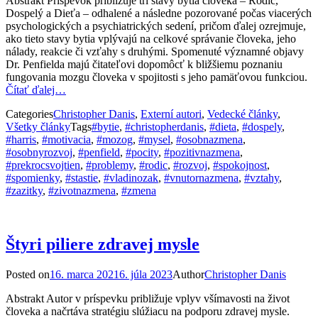
Abstrakt Príspevok približuje tri stavy bytia človeka – Rodič,
Dospelý a Dieťa – odhalené a následne pozorované počas viacerých
psychologických a psychiatrických sedení, pričom ďalej ozrejmuje,
ako tieto stavy bytia vplývajú na celkové správanie človeka, jeho
nálady, reakcie či vzťahy s druhými. Spomenuté významné objavy
Dr. Penfielda majú čitateľovi dopomôcť k bližšiemu poznaniu
fungovania mozgu človeka v spojitosti s jeho pamäťovou funkciou.
Čítať ďalej…
Categories
Christopher Danis
,
Externí autori
,
Vedecké články
,
Všetky články
Tags
#bytie
,
#christopherdanis
,
#dieta
,
#dospely
,
#harris
,
#motivacia
,
#mozog
,
#mysel
,
#osobnazmena
,
#osobnyrozvoj
,
#penfield
,
#pocity
,
#pozitivnazmena
,
#prekrocsvojtien
,
#problemy
,
#rodic
,
#rozvoj
,
#spokojnost
,
#spomienky
,
#stastie
,
#vladinozak
,
#vnutornazmena
,
#vztahy
,
#zazitky
,
#zivotnazmena
,
#zmena
Štyri piliere zdravej mysle
Posted on
16. marca 2021
6. júla 2023
Author
Christopher Danis
Abstrakt Autor v príspevku približuje vplyv všímavosti na život
človeka a načrtáva stratégiu slúžiacu na podporu zdravej mysle.