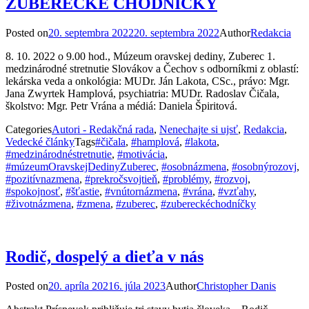
ZUBERECKÉ CHODNÍČKY
Posted on
20. septembra 2022
20. septembra 2022
Author
Redakcia
8. 10. 2022 o 9.00 hod., Múzeum oravskej dediny, Zuberec 1.
medzinárodné stretnutie Slovákov a Čechov s odborníkmi z oblastí:
lekárska veda a onkológia: MUDr. Ján Lakota, CSc., právo: Mgr.
Jana Zwyrtek Hamplová, psychiatria: MUDr. Radoslav Čičala,
školstvo: Mgr. Petr Vrána a médiá: Daniela Špiritová.
Categories
Autori - Redakčná rada
,
Nenechajte si ujsť
,
Redakcia
,
Vedecké články
Tags
#čičala
,
#hamplová
,
#lakota
,
#medzinárodnéstretnutie
,
#motivácia
,
#múzeumOravskejDedinyZuberec
,
#osobnázmena
,
#osobnýrozovj
,
#pozitívnazmena
,
#prekročsvojtieň
,
#problémy
,
#rozvoj
,
#spokojnosť
,
#šťastie
,
#vnútornázmena
,
#vrána
,
#vzťahy
,
#životnázmena
,
#zmena
,
#zuberec
,
#zubereckéchodníčky
Rodič, dospelý a dieťa v nás
Posted on
20. apríla 2021
6. júla 2023
Author
Christopher Danis