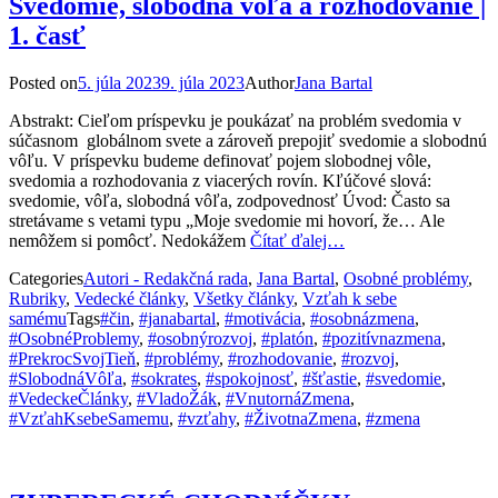
Svedomie, slobodná vôľa a rozhodovanie |
1. časť
Posted on
5. júla 2023
9. júla 2023
Author
Jana Bartal
Abstrakt: Cieľom príspevku je poukázať na problém svedomia v
súčasnom globálnom svete a zároveň prepojiť svedomie a slobodnú
vôľu. V príspevku budeme definovať pojem slobodnej vôle,
svedomia a rozhodovania z viacerých rovín. Kľúčové slová:
svedomie, vôľa, slobodná vôľa, zodpovednosť Úvod: Často sa
stretávame s vetami typu „Moje svedomie mi hovorí, že… Ale
nemôžem si pomôcť. Nedokážem
Čítať ďalej…
Categories
Autori - Redakčná rada
,
Jana Bartal
,
Osobné problémy
,
Rubriky
,
Vedecké články
,
Všetky články
,
Vzťah k sebe
samému
Tags
#čin
,
#janabartal
,
#motivácia
,
#osobnázmena
,
#OsobnéProblemy
,
#osobnýrozvoj
,
#platón
,
#pozitívnazmena
,
#PrekrocSvojTieň
,
#problémy
,
#rozhodovanie
,
#rozvoj
,
#SlobodnáVôľa
,
#sokrates
,
#spokojnosť
,
#šťastie
,
#svedomie
,
#VedeckeČlánky
,
#VladoŽák
,
#VnutornáZmena
,
#VzťahKsebeSamemu
,
#vzťahy
,
#ŽivotnaZmena
,
#zmena