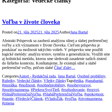
Kategória:
Vedecké články
Voľba v živote človeka
Posted on
21. júla 2025
21. júla 2025
Author
Jana Bartal
Abstrakt Príspevok sa zaoberá analýzou silnej a slabej preferenčnej
voľby a ich významom v živote človeka. Cieľom príspevku je
poukázať na možnosti takýchto volieb. V príspevku sme použili
logické metódy: analýzu textov, syntézu a generalizáciu. Využili sme
aj holistickú metódu, ktorou sme sledovali zasadenie našich zistení
do širšieho kontextu. Konštatujeme, že existujú silné a slabé
preferenčné voľby, pričom slabé
Čítať ďalej…
Categories
Autori - Redakčná rada
,
Jana Bartal
,
Osobné problémy
,
Rubriky
,
Vedecké články
,
Všetky články
Tags
#etika
,
#janabartal
,
#morálka
,
#možnosti
,
#osobnéproblémy
,
#osobnyrozvoj
,
#pozitivnazmena
,
#PrekrocSvojTieň
,
#rozhodovanie
,
#rozvoj
,
#SilnáPreferenčnáVoľba
,
#SlabáPreferenčnáVoľba
,
#spokojnost
,
#stastie
,
#VedeckýČlánok
,
#VladoŽák
,
#voľba
,
#zivotnazmena
,
#zmena