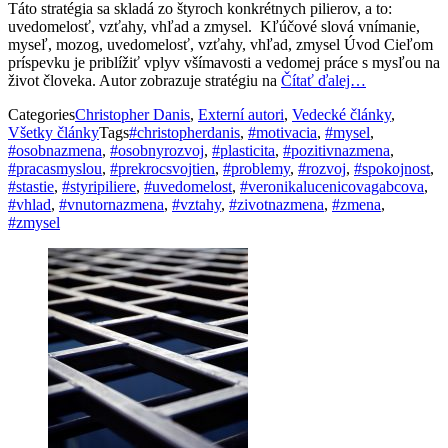
Táto stratégia sa skladá zo štyroch konkrétnych pilierov, a to:
uvedomelosť, vzťahy, vhľad a zmysel. Kľúčové slová vnímanie,
myseľ, mozog, uvedomelosť, vzťahy, vhľad, zmysel Úvod Cieľom
príspevku je priblížiť vplyv všímavosti a vedomej práce s mysľou na
život človeka. Autor zobrazuje stratégiu na
Čítať ďalej…
Categories
Christopher Danis
,
Externí autori
,
Vedecké články
,
Všetky články
Tags
#christopherdanis
,
#motivacia
,
#mysel
,
#osobnazmena
,
#osobnyrozvoj
,
#plasticita
,
#pozitivnazmena
,
#pracasmyslou
,
#prekrocsvojtien
,
#problemy
,
#rozvoj
,
#spokojnost
,
#stastie
,
#styripiliere
,
#uvedomelost
,
#veronikalucenicovagabcova
,
#vhlad
,
#vnutornazmena
,
#vztahy
,
#zivotnazmena
,
#zmena
,
#zmysel