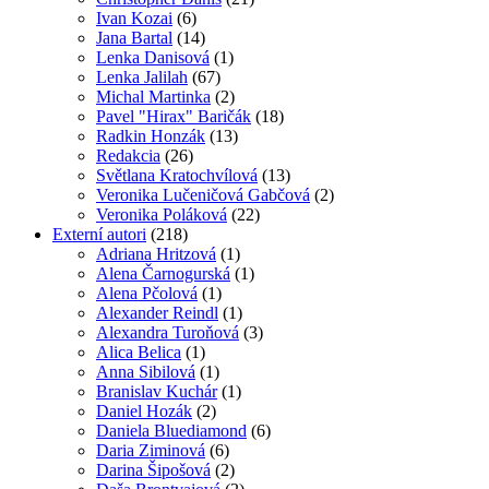
Ivan Kozai
(6)
Jana Bartal
(14)
Lenka Danisová
(1)
Lenka Jalilah
(67)
Michal Martinka
(2)
Pavel "Hirax" Baričák
(18)
Radkin Honzák
(13)
Redakcia
(26)
Světlana Kratochvílová
(13)
Veronika Lučeničová Gabčová
(2)
Veronika Poláková
(22)
Externí autori
(218)
Adriana Hritzová
(1)
Alena Čarnogurská
(1)
Alena Pčolová
(1)
Alexander Reindl
(1)
Alexandra Turoňová
(3)
Alica Belica
(1)
Anna Sibilová
(1)
Branislav Kuchár
(1)
Daniel Hozák
(2)
Daniela Bluediamond
(6)
Daria Ziminová
(6)
Darina Šipošová
(2)