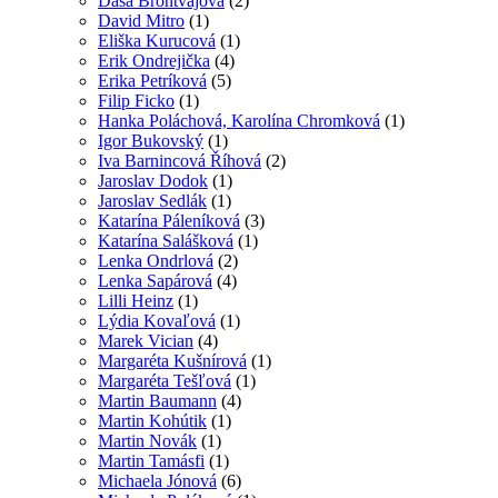
Daša Brontvajová
(2)
David Mitro
(1)
Eliška Kurucová
(1)
Erik Ondrejička
(4)
Erika Petríková
(5)
Filip Ficko
(1)
Hanka Poláchová, Karolína Chromková
(1)
Igor Bukovský
(1)
Iva Barnincová Říhová
(2)
Jaroslav Dodok
(1)
Jaroslav Sedlák
(1)
Katarína Páleníková
(3)
Katarína Salášková
(1)
Lenka Ondrlová
(2)
Lenka Sapárová
(4)
Lilli Heinz
(1)
Lýdia Kovaľová
(1)
Marek Vician
(4)
Margaréta Kušnírová
(1)
Margaréta Tešľová
(1)
Martin Baumann
(4)
Martin Kohútik
(1)
Martin Novák
(1)
Martin Tamásfi
(1)
Michaela Jónová
(6)