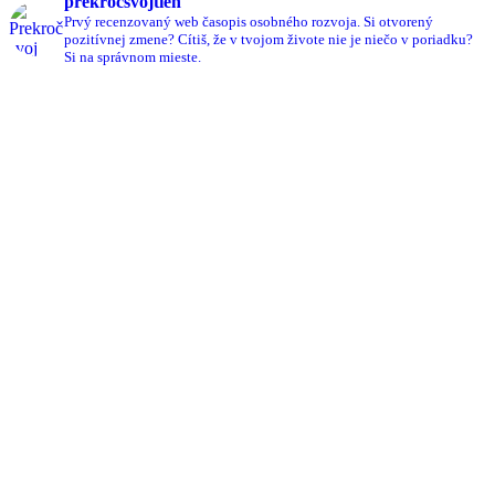
prekrocsvojtien
Prvý recenzovaný web časopis osobného rozvoja.
Si otvorený
pozitívnej zmene?
Cítiš, že v tvojom živote nie je niečo v poriadku?
Si na správnom mieste.