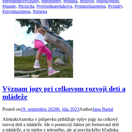
#problemovevztahy
,
#problemy
,
#rodina
,
#rozvoj
,
#spokojnost
,
#stastie
,
#toxicita
,
#veronikapolakova
,
#vnutornazmena
,
#vztahy
,
#zivotnazmena
,
#zmena
Význam jogy pri celkovom rozvoji detí a
mládeže
Posted on
19. septembra 2020
6. júla 2023
Author
Jana Bartal
AbstraktAutorka v príspevku približuje vplyv jogy na celkový
rozvoj detí a mládeže. Ide o pomocný faktor pri formovaní detí
a mládeže, a to nielen z telesného, ale aj psychického hľadiska.