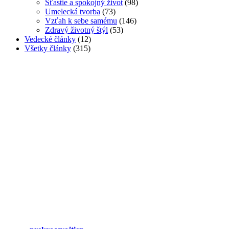
Šťastie a spokojný život
(98)
Umelecká tvorba
(73)
Vzťah k sebe samému
(146)
Zdravý životný štýl
(53)
Vedecké články
(12)
Všetky články
(315)