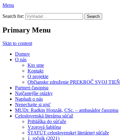
Menu
Prekroč svoj tieň
Search for:
Primary Menu
Skip to content
Domov
O nás
Kto sme
Kontakt
O projekte
Občianske združenie PREKROČ SVOJ TIEŇ
Partneri časopisu
Najčastejšie otázky
Napísali o nás
Nenechajte si ujsť
MUDr. Radkin Honzák, CSc. – ambasádor časopisu
Celoslovenská literárna súťaž
Prihláška do súťaže
Vzorová šablóna
ŠTATÚT celoslovenskej literárnej súťaže
1. ročník (2021)