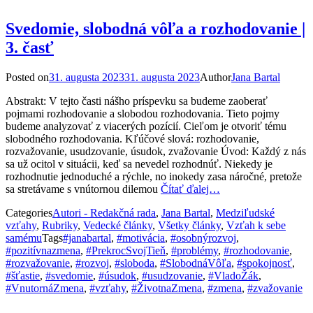
Svedomie, slobodná vôľa a rozhodovanie |
3. časť
Posted on
31. augusta 2023
31. augusta 2023
Author
Jana Bartal
Abstrakt: V tejto časti nášho príspevku sa budeme zaoberať
pojmami rozhodovanie a slobodou rozhodovania. Tieto pojmy
budeme analyzovať z viacerých pozícií. Cieľom je otvoriť tému
slobodného rozhodovania. Kľúčové slová: rozhodovanie,
rozvažovanie, usudzovanie, úsudok, zvažovanie Úvod: Každý z nás
sa už ocitol v situácii, keď sa nevedel rozhodnúť. Niekedy je
rozhodnutie jednoduché a rýchle, no inokedy zasa náročné, pretože
sa stretávame s vnútornou dilemou
Čítať ďalej…
Categories
Autori - Redakčná rada
,
Jana Bartal
,
Medziľudské
vzťahy
,
Rubriky
,
Vedecké články
,
Všetky články
,
Vzťah k sebe
samému
Tags
#janabartal
,
#motivácia
,
#osobnýrozvoj
,
#pozitívnazmena
,
#PrekrocSvojTieň
,
#problémy
,
#rozhodovanie
,
#rozvažovanie
,
#rozvoj
,
#sloboda
,
#SlobodnáVôľa
,
#spokojnosť
,
#šťastie
,
#svedomie
,
#úsudok
,
#usudzovanie
,
#VladoŽák
,
#VnutornáZmena
,
#vzťahy
,
#ŽivotnaZmena
,
#zmena
,
#zvažovanie