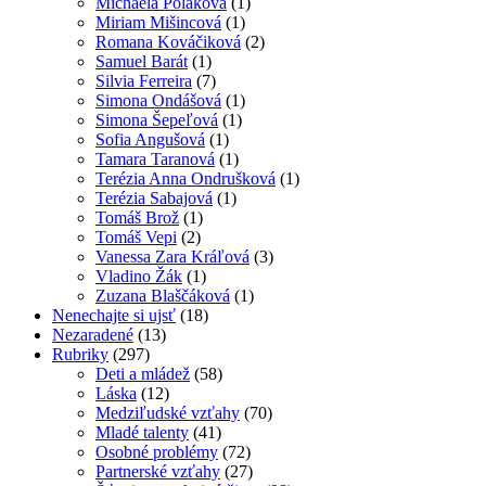
Michaela Poláková
(1)
Miriam Mišincová
(1)
Romana Kováčiková
(2)
Samuel Barát
(1)
Silvia Ferreira
(7)
Simona Ondášová
(1)
Simona Šepeľová
(1)
Sofia Angušová
(1)
Tamara Taranová
(1)
Terézia Anna Ondrušková
(1)
Terézia Sabajová
(1)
Tomáš Brož
(1)
Tomáš Vepi
(2)
Vanessa Zara Kráľová
(3)
Vladino Žák
(1)
Zuzana Blaščáková
(1)
Nenechajte si ujsť
(18)
Nezaradené
(13)
Rubriky
(297)
Deti a mládež
(58)
Láska
(12)
Medziľudské vzťahy
(70)
Mladé talenty
(41)
Osobné problémy
(72)
Partnerské vzťahy
(27)