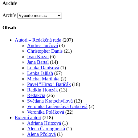
Archív
Archív
Obsah
Autori – Redakčná rada
(207)
Andrea Jurčová
(3)
Christopher Danis
(21)
Ivan Kozai
(6)
Jana Bartal
(14)
Lenka Danisová
(1)
Lenka Jalilah
(67)
Michal Martinka
(2)
Pavel "Hirax" Baričák
(18)
Radkin Honzák
(13)
Redakcia
(26)
Světlana Kratochvílová
(13)
Veronika Lučeničová Gabčová
(2)
Veronika Poláková
(22)
Externí autori
(218)
Adriana Hritzová
(1)
Alena Čarnogurská
(1)
Alena Pčolová
(1)