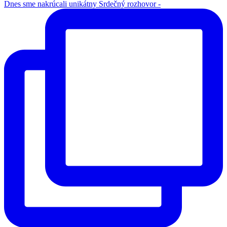
Dnes sme nakrúcali unikátny Srdečný rozhovor -