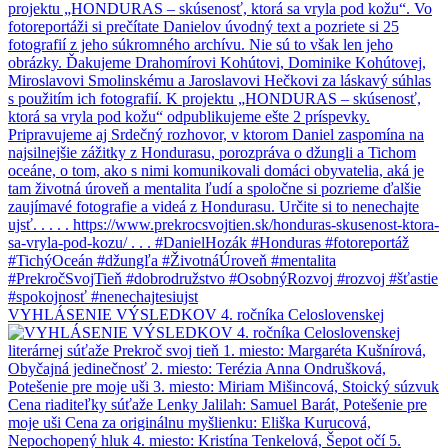
VYHLÁSENIE VÝSLEDKOV 4. ročníka Celoslovenskej