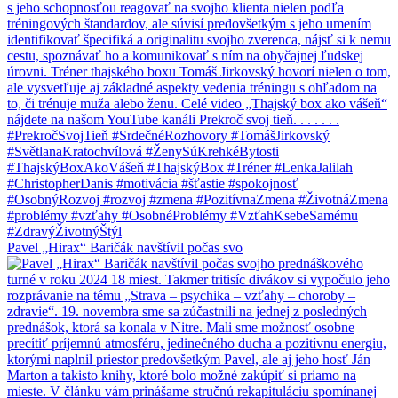
Pavel „Hirax“ Baričák navštívil počas svo