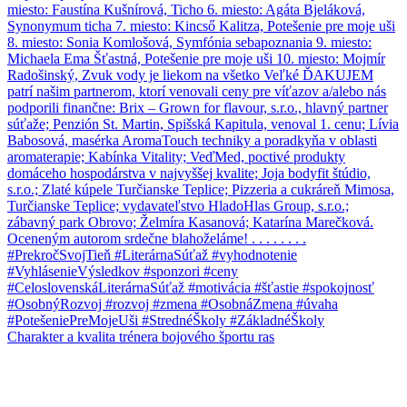
Charakter a kvalita trénera bojového športu ras