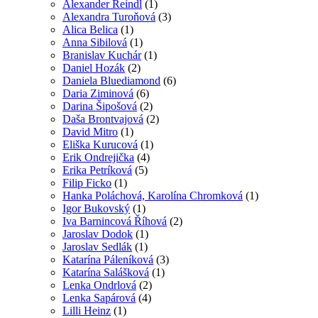
Alexander Reindl
(1)
Alexandra Turoňová
(3)
Alica Belica
(1)
Anna Sibilová
(1)
Branislav Kuchár
(1)
Daniel Hozák
(2)
Daniela Bluediamond
(6)
Daria Ziminová
(6)
Darina Šipošová
(2)
Daša Brontvajová
(2)
David Mitro
(1)
Eliška Kurucová
(1)
Erik Ondrejička
(4)
Erika Petríková
(5)
Filip Ficko
(1)
Hanka Poláchová, Karolína Chromková
(1)
Igor Bukovský
(1)
Iva Barnincová Říhová
(2)
Jaroslav Dodok
(1)
Jaroslav Sedlák
(1)
Katarína Páleníková
(3)
Katarína Salášková
(1)
Lenka Ondrlová
(2)
Lenka Sapárová
(4)
Lilli Heinz
(1)