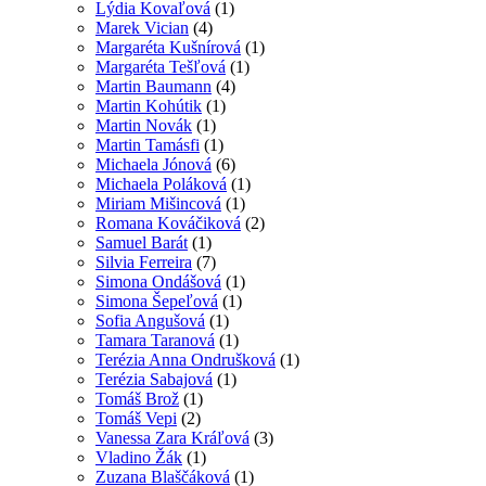
Lýdia Kovaľová
(1)
Marek Vician
(4)
Margaréta Kušnírová
(1)
Margaréta Tešľová
(1)
Martin Baumann
(4)
Martin Kohútik
(1)
Martin Novák
(1)
Martin Tamásfi
(1)
Michaela Jónová
(6)
Michaela Poláková
(1)
Miriam Mišincová
(1)
Romana Kováčiková
(2)
Samuel Barát
(1)
Silvia Ferreira
(7)
Simona Ondášová
(1)
Simona Šepeľová
(1)
Sofia Angušová
(1)
Tamara Taranová
(1)
Terézia Anna Ondrušková
(1)
Terézia Sabajová
(1)
Tomáš Brož
(1)
Tomáš Vepi
(2)
Vanessa Zara Kráľová
(3)
Vladino Žák
(1)
Zuzana Blaščáková
(1)