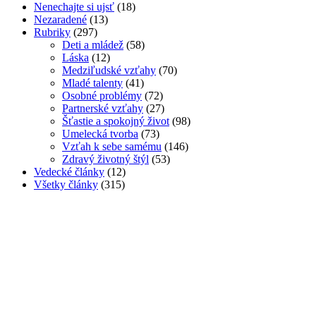
Nenechajte si ujsť
(18)
Nezaradené
(13)
Rubriky
(297)
Deti a mládež
(58)
Láska
(12)
Medziľudské vzťahy
(70)
Mladé talenty
(41)
Osobné problémy
(72)
Partnerské vzťahy
(27)
Šťastie a spokojný život
(98)
Umelecká tvorba
(73)
Vzťah k sebe samému
(146)
Zdravý životný štýl
(53)
Vedecké články
(12)
Všetky články
(315)