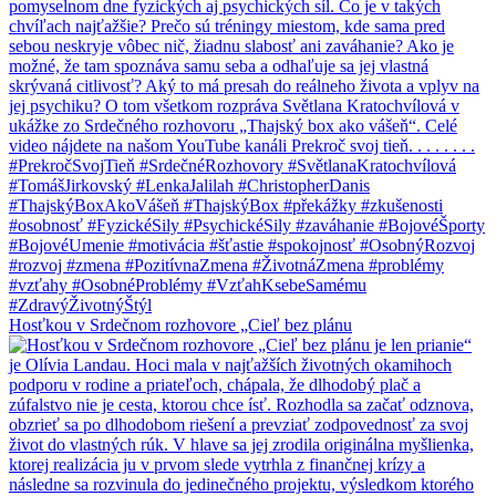
Hosťkou v Srdečnom rozhovore „Cieľ bez plánu