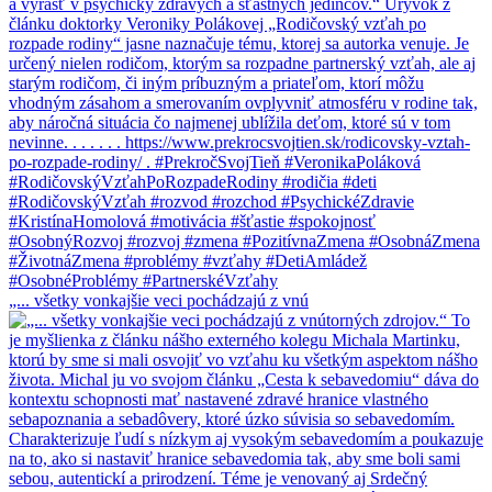
„... všetky vonkajšie veci pochádzajú z vnú