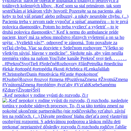
„Keď nepokoj v rodine vyústi do rozvodu, či r