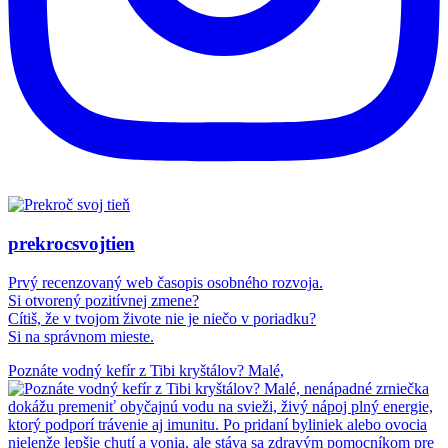
prekrocsvojtien
Prvý recenzovaný web časopis osobného rozvoja.
Si otvorený pozitívnej zmene?
Cítiš, že v tvojom živote nie je niečo v poriadku?
Si na správnom mieste.
Poznáte vodný kefír z Tibi kryštálov? Malé,