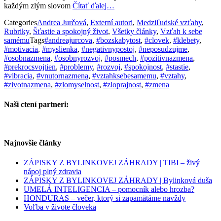
každým zlým slovom
Čítať ďalej…
Categories
Andrea Jurčová
,
Externí autori
,
Medziľudské vzťahy
,
Rubriky
,
Šťastie a spokojný život
,
Všetky články
,
Vzťah k sebe
samému
Tags
#andreajurcova
,
#bozskabytost
,
#clovek
,
#klebety
,
#motivacia
,
#myslienka
,
#negativnypostoj
,
#neposudzujme
,
#osobnazmena
,
#osobnyrozvoj
,
#posmech
,
#pozitivnazmena
,
#prekrocsvojtien
,
#problemy
,
#rozvoj
,
#spokojnost
,
#stastie
,
#vibracia
,
#vnutornazmena
,
#vztahksebesamemu
,
#vztahy
,
#zivotnazmena
,
#zlomyselnost
,
#zloprajnost
,
#zmena
Naši ctení partneri:
Najnovšie články
ZÁPISKY Z BYLINKOVEJ ZÁHRADY | TIBI – živý
nápoj plný zdravia
ZÁPISKY Z BYLINKOVEJ ZÁHRADY | Bylinková duša
UMELÁ INTELIGENCIA – pomocník alebo hrozba?
HONDURAS – večer, ktorý si zapamätáme navždy
Voľba v živote človeka