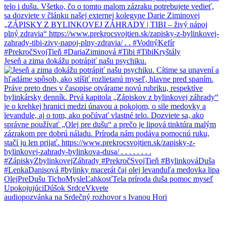
Jeseň a zima dokážu potrápiť našu psychiku.
audiopozvánka na Srdečný rozhovor s Ivanou Hori