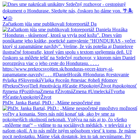
Začiatkom júla sme publikovali fotoreportáž Da
PhDr. Janka Bartal, PhD.: „Máme nespočetné mn