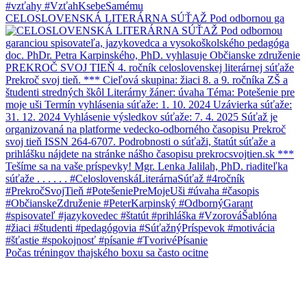
CELOSLOVENSKÁ LITERÁRNA SÚŤAŽ Pod odbornou ga
Počas tréningov thajského boxu sa často ocitne