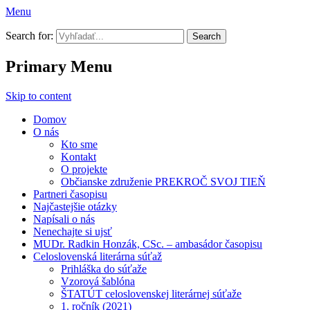
Menu
Prekroč svoj tieň
Search for:
Primary Menu
Skip to content
Domov
O nás
Kto sme
Kontakt
O projekte
Občianske združenie PREKROČ SVOJ TIEŇ
Partneri časopisu
Najčastejšie otázky
Napísali o nás
Nenechajte si ujsť
MUDr. Radkin Honzák, CSc. – ambasádor časopisu
Celoslovenská literárna súťaž
Prihláška do súťaže
Vzorová šablóna
ŠTATÚT celoslovenskej literárnej súťaže
1. ročník (2021)