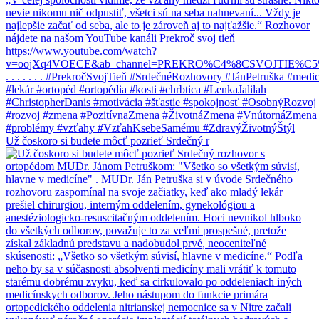
Už čoskoro si budete môcť pozrieť Srdečný r