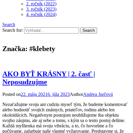
2. ročník (2022)
3. ročník (2023)
4. ročník (2024)
Search
Search for:
Značka:
#klebety
AKO BYŤ KRÁSNY | 2. časť |
Neposudzujme
Posted on
22. mája 2021
6. júla 2023
Author
Andrea Jurčová
Nezaťažujme svoju ani cudziu myseľ tým, že budeme komentovať
alebo hodnotiť svojich známych, priateľov, rodinu alebo len
okoloidúcich. Negatívnym postojom neubližujeme iba objektu
svojho záujmu, ale aj sebe a tomu, s kým sa o tento postoj delíme.
Každá myšlienka má svoju vibráciu, a to, čo hovoríme a čo
počúvame, zafarbuje naše vlastné vyžarovanie. Predstavme si, že