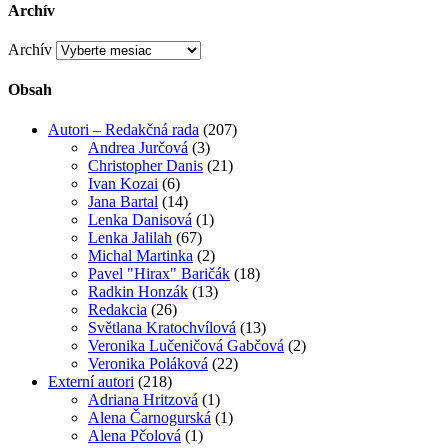
Archív
Archív
Obsah
Autori – Redakčná rada
(207)
Andrea Jurčová
(3)
Christopher Danis
(21)
Ivan Kozai
(6)
Jana Bartal
(14)
Lenka Danisová
(1)
Lenka Jalilah
(67)
Michal Martinka
(2)
Pavel "Hirax" Baričák
(18)
Radkin Honzák
(13)
Redakcia
(26)
Světlana Kratochvílová
(13)
Veronika Lučeničová Gabčová
(2)
Veronika Poláková
(22)
Externí autori
(218)
Adriana Hritzová
(1)
Alena Čarnogurská
(1)
Alena Pčolová
(1)