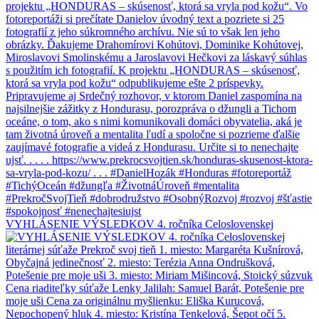
VYHLÁSENIE VÝSLEDKOV 4. ročníka Celoslovenskej