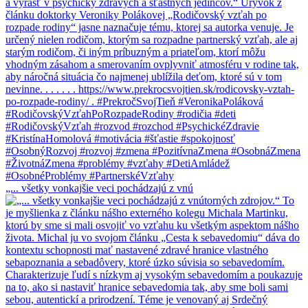
„... všetky vonkajšie veci pochádzajú z vnú