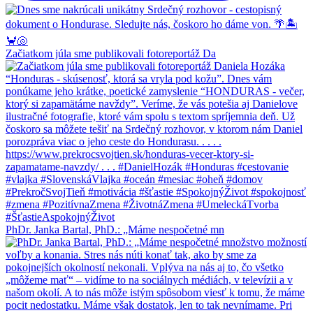
Začiatkom júla sme publikovali fotoreportáž Da
PhDr. Janka Bartal, PhD.: „Máme nespočetné mn