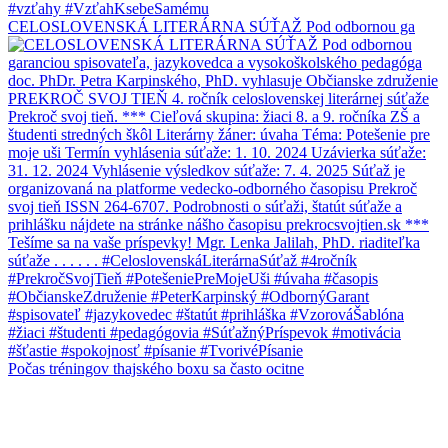
CELOSLOVENSKÁ LITERÁRNA SÚŤAŽ Pod odbornou ga
Počas tréningov thajského boxu sa často ocitne