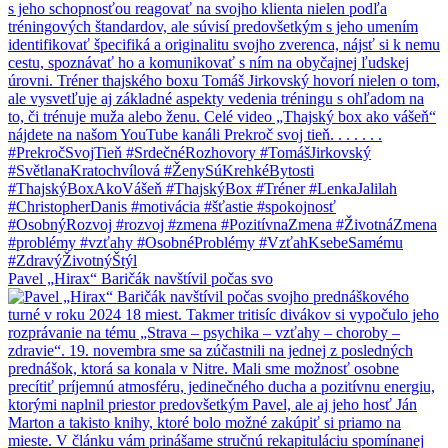
Pavel „Hirax“ Baričák navštívil počas svo