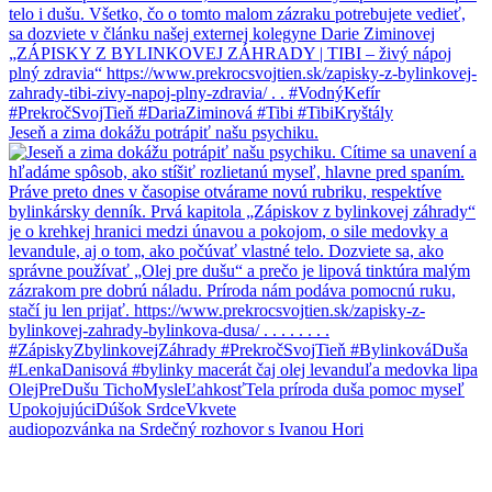
Jeseň a zima dokážu potrápiť našu psychiku.
audiopozvánka na Srdečný rozhovor s Ivanou Hori