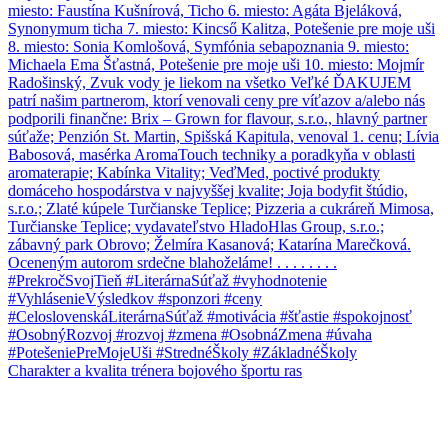
Charakter a kvalita trénera bojového športu ras