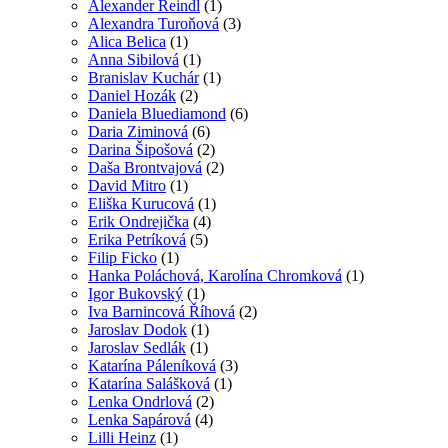
Alexander Reindl
(1)
Alexandra Turoňová
(3)
Alica Belica
(1)
Anna Sibilová
(1)
Branislav Kuchár
(1)
Daniel Hozák
(2)
Daniela Bluediamond
(6)
Daria Ziminová
(6)
Darina Šipošová
(2)
Daša Brontvajová
(2)
David Mitro
(1)
Eliška Kurucová
(1)
Erik Ondrejička
(4)
Erika Petríková
(5)
Filip Ficko
(1)
Hanka Poláchová, Karolína Chromková
(1)
Igor Bukovský
(1)
Iva Barnincová Říhová
(2)
Jaroslav Dodok
(1)
Jaroslav Sedlák
(1)
Katarína Páleníková
(3)
Katarína Salášková
(1)
Lenka Ondrlová
(2)
Lenka Sapárová
(4)
Lilli Heinz
(1)