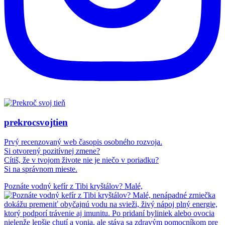
prekrocsvojtien
Prvý recenzovaný web časopis osobného rozvoja.
Si otvorený pozitívnej zmene?
Cítiš, že v tvojom živote nie je niečo v poriadku?
Si na správnom mieste.
Poznáte vodný kefír z Tibi kryštálov? Malé,