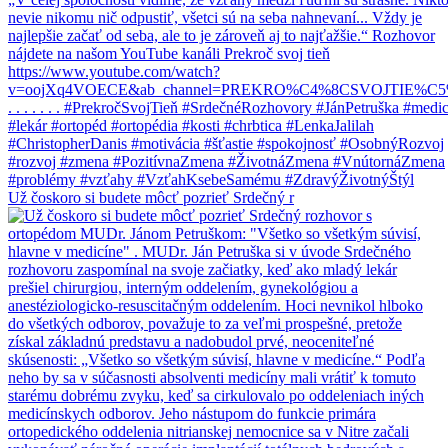
Už čoskoro si budete môcť pozrieť Srdečný r