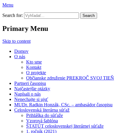
Menu
Prekroč svoj tieň
Search for:
Primary Menu
Skip to content
Domov
O nás
Kto sme
Kontakt
O projekte
Občianske združenie PREKROČ SVOJ TIEŇ
Partneri časopisu
Najčastejšie otázky
Napísali o nás
Nenechajte si ujsť
MUDr. Radkin Honzák, CSc. – ambasádor časopisu
Celoslovenská literárna súťaž
Prihláška do súťaže
Vzorová šablóna
ŠTATÚT celoslovenskej literárnej súťaže
1. ročník (2021)