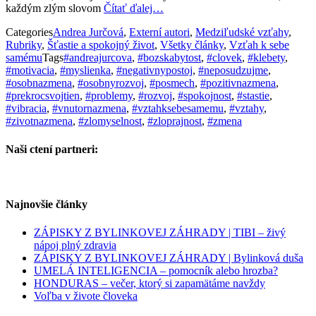
každým zlým slovom
Čítať ďalej…
Categories
Andrea Jurčová
,
Externí autori
,
Medziľudské vzťahy
,
Rubriky
,
Šťastie a spokojný život
,
Všetky články
,
Vzťah k sebe
samému
Tags
#andreajurcova
,
#bozskabytost
,
#clovek
,
#klebety
,
#motivacia
,
#myslienka
,
#negativnypostoj
,
#neposudzujme
,
#osobnazmena
,
#osobnyrozvoj
,
#posmech
,
#pozitivnazmena
,
#prekrocsvojtien
,
#problemy
,
#rozvoj
,
#spokojnost
,
#stastie
,
#vibracia
,
#vnutornazmena
,
#vztahksebesamemu
,
#vztahy
,
#zivotnazmena
,
#zlomyselnost
,
#zloprajnost
,
#zmena
Naši ctení partneri:
Najnovšie články
ZÁPISKY Z BYLINKOVEJ ZÁHRADY | TIBI – živý
nápoj plný zdravia
ZÁPISKY Z BYLINKOVEJ ZÁHRADY | Bylinková duša
UMELÁ INTELIGENCIA – pomocník alebo hrozba?
HONDURAS – večer, ktorý si zapamätáme navždy
Voľba v živote človeka