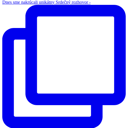
Dnes sme nakrúcali unikátny Srdečný rozhovor -