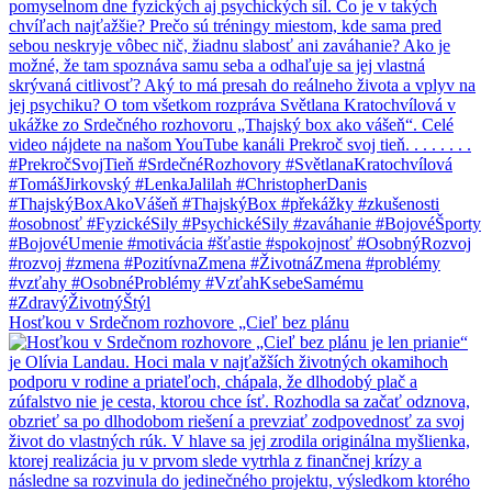
Hosťkou v Srdečnom rozhovore „Cieľ bez plánu