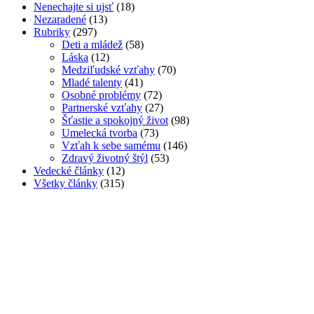
Nenechajte si ujsť
(18)
Nezaradené
(13)
Rubriky
(297)
Deti a mládež
(58)
Láska
(12)
Medziľudské vzťahy
(70)
Mladé talenty
(41)
Osobné problémy
(72)
Partnerské vzťahy
(27)
Šťastie a spokojný život
(98)
Umelecká tvorba
(73)
Vzťah k sebe samému
(146)
Zdravý životný štýl
(53)
Vedecké články
(12)
Všetky články
(315)