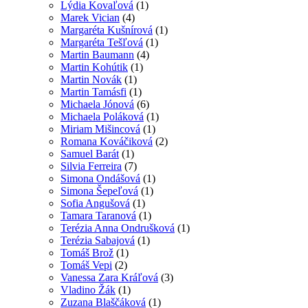
Lýdia Kovaľová
(1)
Marek Vician
(4)
Margaréta Kušnírová
(1)
Margaréta Tešľová
(1)
Martin Baumann
(4)
Martin Kohútik
(1)
Martin Novák
(1)
Martin Tamásfi
(1)
Michaela Jónová
(6)
Michaela Poláková
(1)
Miriam Mišincová
(1)
Romana Kováčiková
(2)
Samuel Barát
(1)
Silvia Ferreira
(7)
Simona Ondášová
(1)
Simona Šepeľová
(1)
Sofia Angušová
(1)
Tamara Taranová
(1)
Terézia Anna Ondrušková
(1)
Terézia Sabajová
(1)
Tomáš Brož
(1)
Tomáš Vepi
(2)
Vanessa Zara Kráľová
(3)
Vladino Žák
(1)
Zuzana Blaščáková
(1)