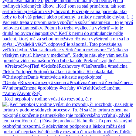
„Keď nepokoj v rodine vyústi do rozvodu, či r