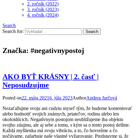
2. ročník (2022)
3. ročník (2023)
4. ročník (2024)
Search
Search for:
Značka:
#negativnypostoj
AKO BYŤ KRÁSNY | 2. časť |
Neposudzujme
Posted on
22. mája 2021
6. júla 2023
Author
Andrea Jurčová
Nezaťažujme svoju ani cudziu myseľ tým, že budeme komentovať
alebo hodnotiť svojich známych, priateľov, rodinu alebo len
okoloidúcich. Negatívnym postojom neubližujeme iba objektu
svojho záujmu, ale aj sebe a tomu, s kým sa o tento postoj delíme.
Každá myšlienka má svoju vibráciu, a to, čo hovoríme a čo
počúvame, zafarbuje naše vlastné vyžarovanie. Predstavme si, že