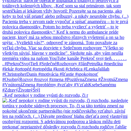
„Keď nepokoj v rodine vyústi do rozvodu, či r