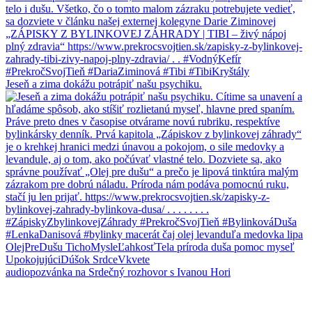
Jeseň a zima dokážu potrápiť našu psychiku.
audiopozvánka na Srdečný rozhovor s Ivanou Hori