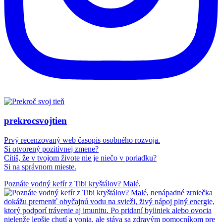
prekrocsvojtien
Prvý recenzovaný web časopis osobného rozvoja.
Si otvorený pozitívnej zmene?
Cítiš, že v tvojom živote nie je niečo v poriadku?
Si na správnom mieste.
Poznáte vodný kefír z Tibi kryštálov? Malé,