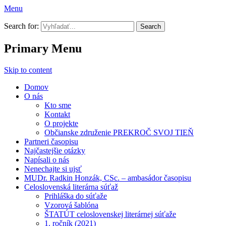
Menu
Prekroč svoj tieň
Search for:
Primary Menu
Skip to content
Domov
O nás
Kto sme
Kontakt
O projekte
Občianske združenie PREKROČ SVOJ TIEŇ
Partneri časopisu
Najčastejšie otázky
Napísali o nás
Nenechajte si ujsť
MUDr. Radkin Honzák, CSc. – ambasádor časopisu
Celoslovenská literárna súťaž
Prihláška do súťaže
Vzorová šablóna
ŠTATÚT celoslovenskej literárnej súťaže
1. ročník (2021)