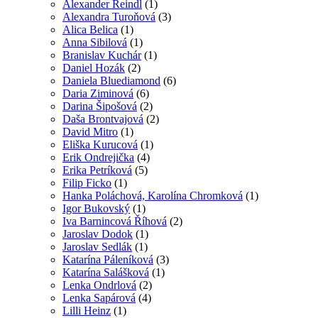
Alexander Reindl
(1)
Alexandra Turoňová
(3)
Alica Belica
(1)
Anna Sibilová
(1)
Branislav Kuchár
(1)
Daniel Hozák
(2)
Daniela Bluediamond
(6)
Daria Ziminová
(6)
Darina Šipošová
(2)
Daša Brontvajová
(2)
David Mitro
(1)
Eliška Kurucová
(1)
Erik Ondrejička
(4)
Erika Petríková
(5)
Filip Ficko
(1)
Hanka Poláchová, Karolína Chromková
(1)
Igor Bukovský
(1)
Iva Barnincová Říhová
(2)
Jaroslav Dodok
(1)
Jaroslav Sedlák
(1)
Katarína Páleníková
(3)
Katarína Salášková
(1)
Lenka Ondrlová
(2)
Lenka Sapárová
(4)
Lilli Heinz
(1)