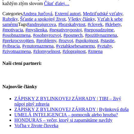
každým zlým slovom
Čítať ďalej…
Categories
Andrea Jurčová
,
Externí autori
,
Medziľudské vzťahy
,
Rubriky
,
Šťastie a spokojný život
,
Všetky články
,
Vzťah k sebe
samému
Tags
#andreajurcova
,
#bozskabytost
,
#clovek
,
#klebety
,
#motivacia
,
#myslienka
,
#negativnypostoj
,
#neposudzujme
,
#osobnazmena
,
#osobnyrozvoj
,
#posmech
,
#pozitivnazmena
,
#prekrocsvojtien
,
#problemy
,
#rozvoj
,
#spokojnost
,
#stastie
,
#vibracia
,
#vnutornazmena
,
#vztahksebesamemu
,
#vztahy
,
#zivotnazmena
,
#zlomyselnost
,
#zloprajnost
,
#zmena
Naši ctení partneri:
Najnovšie články
ZÁPISKY Z BYLINKOVEJ ZÁHRADY | TIBI – živý
nápoj plný zdravia
ZÁPISKY Z BYLINKOVEJ ZÁHRADY | Bylinková duša
UMELÁ INTELIGENCIA – pomocník alebo hrozba?
HONDURAS – večer, ktorý si zapamätáme navždy
Voľba v živote človeka