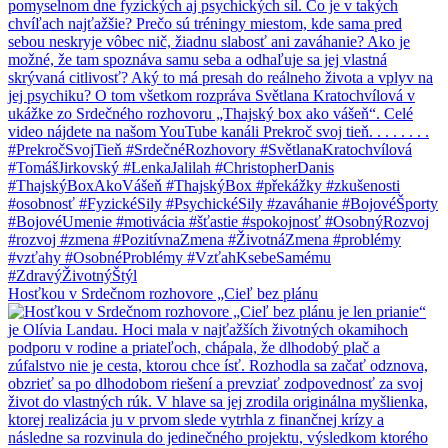
Hosťkou v Srdečnom rozhovore „Cieľ bez plánu