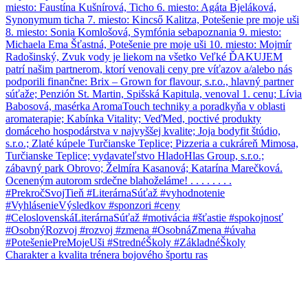
Charakter a kvalita trénera bojového športu ras