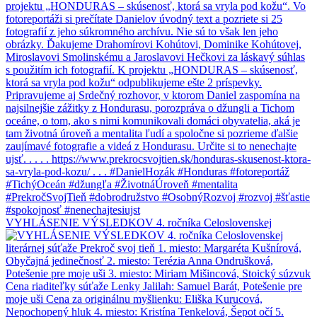
VYHLÁSENIE VÝSLEDKOV 4. ročníka Celoslovenskej