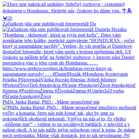
Začiatkom júla sme publikovali fotoreportáž Da
PhDr. Janka Bartal, PhD.: „Máme nespočetné mn