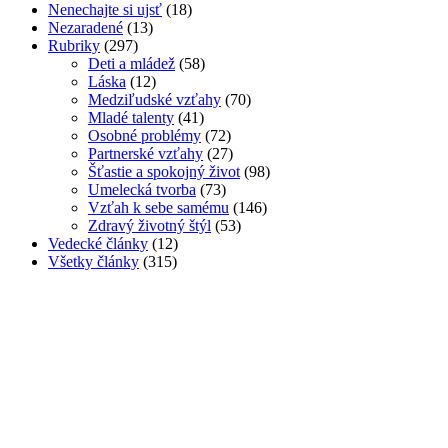
Nenechajte si ujsť
(18)
Nezaradené
(13)
Rubriky
(297)
Deti a mládež
(58)
Láska
(12)
Medziľudské vzťahy
(70)
Mladé talenty
(41)
Osobné problémy
(72)
Partnerské vzťahy
(27)
Šťastie a spokojný život
(98)
Umelecká tvorba
(73)
Vzťah k sebe samému
(146)
Zdravý životný štýl
(53)
Vedecké články
(12)
Všetky články
(315)