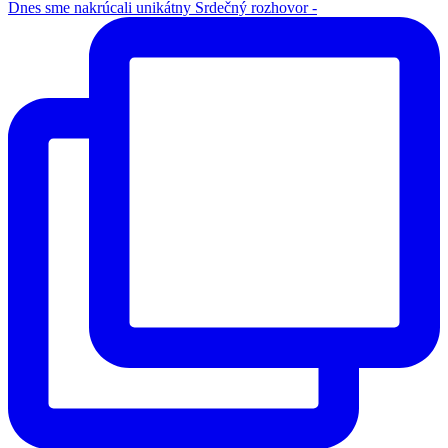
Dnes sme nakrúcali unikátny Srdečný rozhovor -