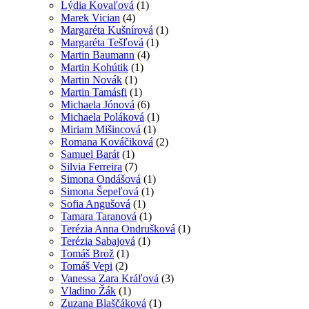
Lýdia Kovaľová
(1)
Marek Vician
(4)
Margaréta Kušnírová
(1)
Margaréta Tešľová
(1)
Martin Baumann
(4)
Martin Kohútik
(1)
Martin Novák
(1)
Martin Tamásfi
(1)
Michaela Jónová
(6)
Michaela Poláková
(1)
Miriam Mišincová
(1)
Romana Kováčiková
(2)
Samuel Barát
(1)
Silvia Ferreira
(7)
Simona Ondášová
(1)
Simona Šepeľová
(1)
Sofia Angušová
(1)
Tamara Taranová
(1)
Terézia Anna Ondrušková
(1)
Terézia Sabajová
(1)
Tomáš Brož
(1)
Tomáš Vepi
(2)
Vanessa Zara Kráľová
(3)
Vladino Žák
(1)
Zuzana Blaščáková
(1)