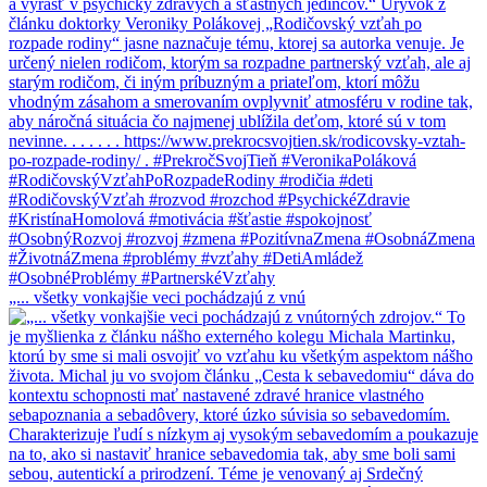
„... všetky vonkajšie veci pochádzajú z vnú