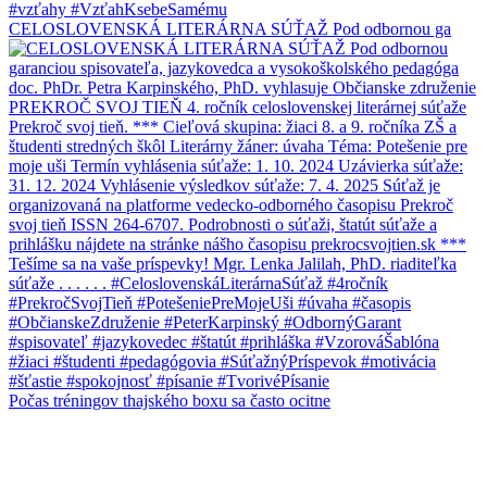
CELOSLOVENSKÁ LITERÁRNA SÚŤAŽ Pod odbornou ga
Počas tréningov thajského boxu sa často ocitne