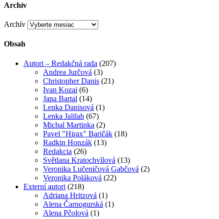
Archív
Archív
Obsah
Autori – Redakčná rada
(207)
Andrea Jurčová
(3)
Christopher Danis
(21)
Ivan Kozai
(6)
Jana Bartal
(14)
Lenka Danisová
(1)
Lenka Jalilah
(67)
Michal Martinka
(2)
Pavel "Hirax" Baričák
(18)
Radkin Honzák
(13)
Redakcia
(26)
Světlana Kratochvílová
(13)
Veronika Lučeničová Gabčová
(2)
Veronika Poláková
(22)
Externí autori
(218)
Adriana Hritzová
(1)
Alena Čarnogurská
(1)
Alena Pčolová
(1)