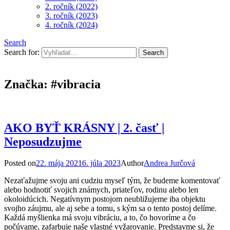
2. ročník (2022)
3. ročník (2023)
4. ročník (2024)
Search
Search for:
Značka:
#vibracia
AKO BYŤ KRÁSNY | 2. časť |
Neposudzujme
Posted on
22. mája 2021
6. júla 2023
Author
Andrea Jurčová
Nezaťažujme svoju ani cudziu myseľ tým, že budeme komentovať
alebo hodnotiť svojich známych, priateľov, rodinu alebo len
okoloidúcich. Negatívnym postojom neubližujeme iba objektu
svojho záujmu, ale aj sebe a tomu, s kým sa o tento postoj delíme.
Každá myšlienka má svoju vibráciu, a to, čo hovoríme a čo
počúvame, zafarbuje naše vlastné vyžarovanie. Predstavme si, že