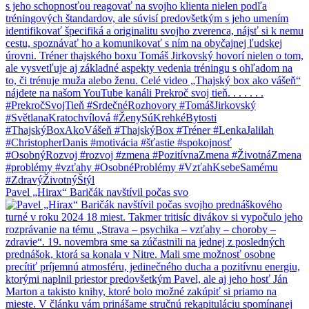
Pavel „Hirax“ Baričák navštívil počas svo