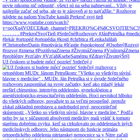
Už čoskoro si budete môcť pozrieť Srdečný r