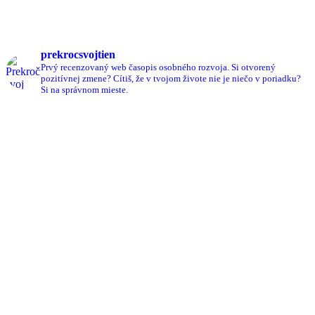
prekrocsvojtien
Prvý recenzovaný web časopis osobného rozvoja.
Si otvorený
pozitívnej zmene?
Cítiš, že v tvojom živote nie je niečo v poriadku?
Si na správnom mieste.