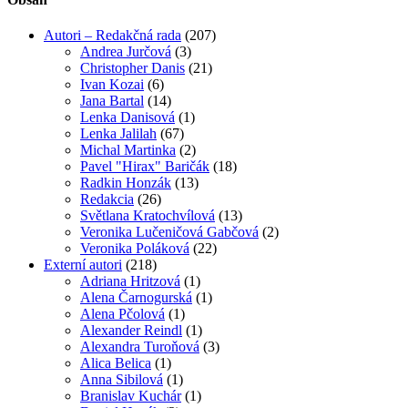
Autori – Redakčná rada
(207)
Andrea Jurčová
(3)
Christopher Danis
(21)
Ivan Kozai
(6)
Jana Bartal
(14)
Lenka Danisová
(1)
Lenka Jalilah
(67)
Michal Martinka
(2)
Pavel "Hirax" Baričák
(18)
Radkin Honzák
(13)
Redakcia
(26)
Světlana Kratochvílová
(13)
Veronika Lučeničová Gabčová
(2)
Veronika Poláková
(22)
Externí autori
(218)
Adriana Hritzová
(1)
Alena Čarnogurská
(1)
Alena Pčolová
(1)
Alexander Reindl
(1)
Alexandra Turoňová
(3)
Alica Belica
(1)
Anna Sibilová
(1)
Branislav Kuchár
(1)