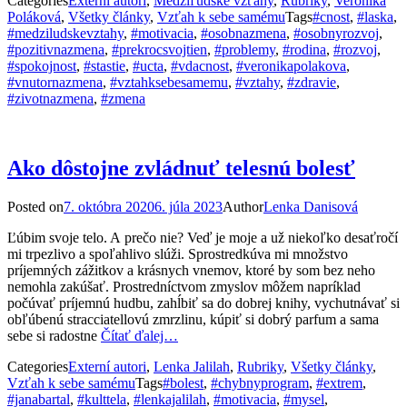
Categories
Externí autori
,
Medziľudské vzťahy
,
Rubriky
,
Veronika
Poláková
,
Všetky články
,
Vzťah k sebe samému
Tags
#cnost
,
#laska
,
#medziludskevztahy
,
#motivacia
,
#osobnazmena
,
#osobnyrozvoj
,
#pozitivnazmena
,
#prekrocsvojtien
,
#problemy
,
#rodina
,
#rozvoj
,
#spokojnost
,
#stastie
,
#ucta
,
#vdacnost
,
#veronikapolakova
,
#vnutornazmena
,
#vztahksebesamemu
,
#vztahy
,
#zdravie
,
#zivotnazmena
,
#zmena
Ako dôstojne zvládnuť telesnú bolesť
Posted on
7. októbra 2020
6. júla 2023
Author
Lenka Danisová
Ľúbim svoje telo. A prečo nie? Veď je moje a už niekoľko desaťročí
mi trpezlivo a spoľahlivo slúži. Sprostredkúva mi množstvo
príjemných zážitkov a krásnych vnemov, ktoré by som bez neho
nemohla zakúšať. Prostredníctvom zmyslov môžem napríklad
počúvať príjemnú hudbu, zahĺbiť sa do dobrej knihy, vychutnávať si
obľúbenú stracciatellovú zmrzlinu, kúpiť si dobrý parfum a sama
sebe si radostne
Čítať ďalej…
Categories
Externí autori
,
Lenka Jalilah
,
Rubriky
,
Všetky články
,
Vzťah k sebe samému
Tags
#bolest
,
#chybnyprogram
,
#extrem
,
#janabartal
,
#kulttela
,
#lenkajalilah
,
#motivacia
,
#mysel
,