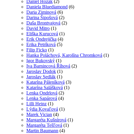
Daniel Hozák
(2)
Daniela Bluediamond
(6)
Daria Ziminová
(6)
Darina Šipošová
(2)
Daša Brontvajová
(2)
David Mitro
(1)
Eliška Kurucová
(1)
Erik Ondrejička
(4)
Erika Petríková
(5)
Filip Ficko
(1)
Hanka Poláchová, Karolína Chromková
(1)
Igor Bukovský
(1)
Iva Barnincová Říhová
(2)
Jaroslav Dodok
(1)
Jaroslav Sedlák
(1)
Katarína Páleníková
(3)
Katarína Salášková
(1)
Lenka Ondrlová
(2)
Lenka Sapárová
(4)
Lilli Heinz
(1)
Lýdia Kovaľová
(1)
Marek Vician
(4)
Margaréta Kušnírová
(1)
Margaréta Tešľová
(1)
Martin Baumann
(4)