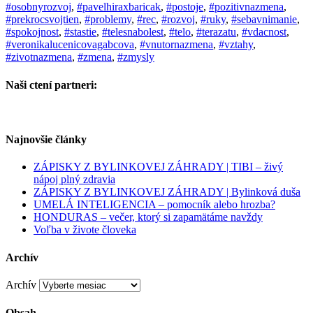
#osobnyrozvoj
,
#pavelhiraxbaricak
,
#postoje
,
#pozitivnazmena
,
#prekrocsvojtien
,
#problemy
,
#rec
,
#rozvoj
,
#ruky
,
#sebavnimanie
,
#spokojnost
,
#stastie
,
#telesnabolest
,
#telo
,
#terazatu
,
#vdacnost
,
#veronikalucenicovagabcova
,
#vnutornazmena
,
#vztahy
,
#zivotnazmena
,
#zmena
,
#zmysly
Naši ctení partneri:
Najnovšie články
ZÁPISKY Z BYLINKOVEJ ZÁHRADY | TIBI – živý
nápoj plný zdravia
ZÁPISKY Z BYLINKOVEJ ZÁHRADY | Bylinková duša
UMELÁ INTELIGENCIA – pomocník alebo hrozba?
HONDURAS – večer, ktorý si zapamätáme navždy
Voľba v živote človeka
Archív
Archív
Obsah