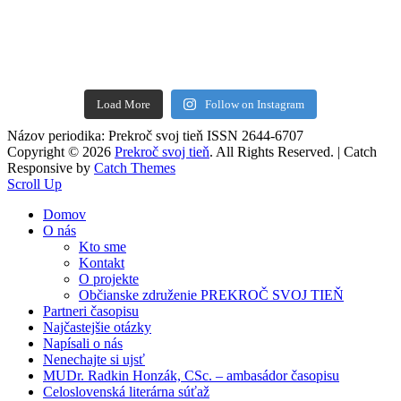
Load More
Follow on Instagram
Názov periodika: Prekroč svoj tieň ISSN 2644-6707
Copyright © 2026
Prekroč svoj tieň
. All Rights Reserved. | Catch
Responsive by
Catch Themes
Scroll Up
Domov
O nás
Kto sme
Kontakt
O projekte
Občianske združenie PREKROČ SVOJ TIEŇ
Partneri časopisu
Najčastejšie otázky
Napísali o nás
Nenechajte si ujsť
MUDr. Radkin Honzák, CSc. – ambasádor časopisu
Celoslovenská literárna súťaž