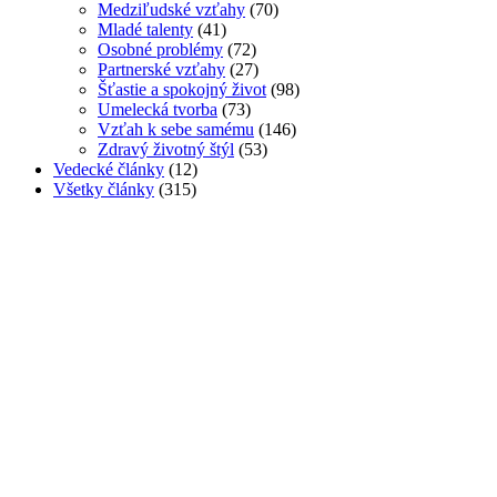
Medziľudské vzťahy
(70)
Mladé talenty
(41)
Osobné problémy
(72)
Partnerské vzťahy
(27)
Šťastie a spokojný život
(98)
Umelecká tvorba
(73)
Vzťah k sebe samému
(146)
Zdravý životný štýl
(53)
Vedecké články
(12)
Všetky články
(315)