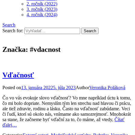
2. ročník (2022)
3. ročník (2023)
4. ročník (2024)
Search
Search for:
Značka:
#vdacnost
Vďačnosť
Posted on
13. januára 2022
5. júla 2023
Author
Veronika Poláková
Čo vo vás evokuje slovo vďačnosť? Vo mne napríklad úctu k tomu,
čo mi bolo dopriate. Nemyslím tým len strechu nad hlavou či prácu,
ale tiež zdravie, rodinu a lásku. Často na vďačnosť zabúdame. Veci
či ľudí, ktorí sú okolo nás, vnímame ako samozrejmosť. Mnohokrát
sa stane, že začneme byť vďační za to, čo máme, až vtedy,
Čítať
ďalej…