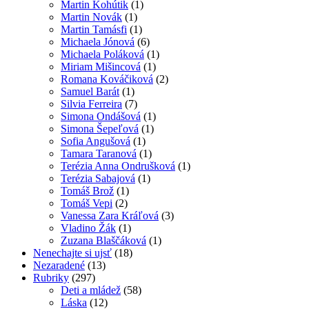
Martin Kohútik
(1)
Martin Novák
(1)
Martin Tamásfi
(1)
Michaela Jónová
(6)
Michaela Poláková
(1)
Miriam Mišincová
(1)
Romana Kováčiková
(2)
Samuel Barát
(1)
Silvia Ferreira
(7)
Simona Ondášová
(1)
Simona Šepeľová
(1)
Sofia Angušová
(1)
Tamara Taranová
(1)
Terézia Anna Ondrušková
(1)
Terézia Sabajová
(1)
Tomáš Brož
(1)
Tomáš Vepi
(2)
Vanessa Zara Kráľová
(3)
Vladino Žák
(1)
Zuzana Blaščáková
(1)
Nenechajte si ujsť
(18)
Nezaradené
(13)
Rubriky
(297)
Deti a mládež
(58)
Láska
(12)