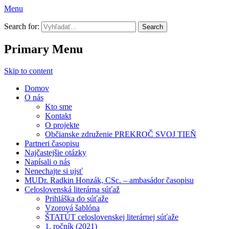
Menu
Prekroč svoj tieň
Search for:
Primary Menu
Skip to content
Domov
O nás
Kto sme
Kontakt
O projekte
Občianske združenie PREKROČ SVOJ TIEŇ
Partneri časopisu
Najčastejšie otázky
Napísali o nás
Nenechajte si ujsť
MUDr. Radkin Honzák, CSc. – ambasádor časopisu
Celoslovenská literárna súťaž
Prihláška do súťaže
Vzorová šablóna
ŠTATÚT celoslovenskej literárnej súťaže
1. ročník (2021)