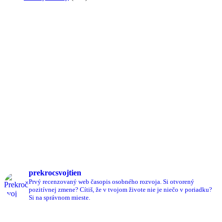
prekrocsvojtien
Prvý recenzovaný web časopis osobného rozvoja.
Si otvorený
pozitívnej zmene?
Cítiš, že v tvojom živote nie je niečo v poriadku?
Si na správnom mieste.