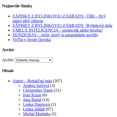
Najnovšie články
ZÁPISKY Z BYLINKOVEJ ZÁHRADY | TIBI – živý
nápoj plný zdravia
ZÁPISKY Z BYLINKOVEJ ZÁHRADY | Bylinková duša
UMELÁ INTELIGENCIA – pomocník alebo hrozba?
HONDURAS – večer, ktorý si zapamätáme navždy
Voľba v živote človeka
Archív
Archív
Obsah
Autori – Redakčná rada
(207)
Andrea Jurčová
(3)
Christopher Danis
(21)
Ivan Kozai
(6)
Jana Bartal
(14)
Lenka Danisová
(1)
Lenka Jalilah
(67)
Michal Martinka
(2)