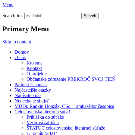
Menu
Prekroč svoj tieň
Search for:
Primary Menu
Skip to content
Domov
O nás
Kto sme
Kontakt
O projekte
Občianske združenie PREKROČ SVOJ TIEŇ
Partneri časopisu
Najčastejšie otázky
Napísali o nás
Nenechajte si ujsť
MUDr. Radkin Honzák, CSc. – ambasádor časopisu
Celoslovenská literárna súťaž
Prihláška do súťaže
Vzorová šablóna
ŠTATÚT celoslovenskej literárnej súťaže
1. ročník (2021)