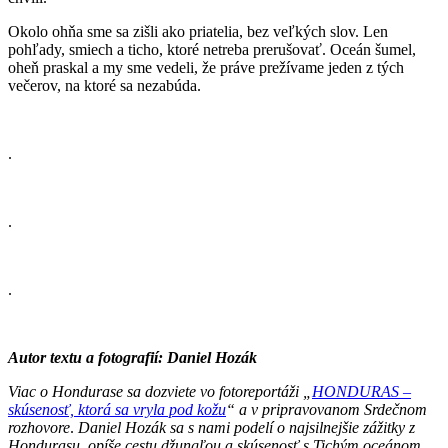
Okolo ohňa sme sa zišli ako priatelia, bez veľkých slov. Len
pohľady, smiech a ticho, ktoré netreba prerušovať. Oceán šumel,
oheň praskal a my sme vedeli, že práve prežívame jeden z tých
večerov, na ktoré sa nezabúda.
.
.
.
Autor textu a fotografií: Daniel Hozák
Viac o Hondurase sa dozviete vo fotoreportáži „
HONDURAS –
skúsenosť, ktorá sa vryla pod kožu
“ a v pripravovanom Srdečnom
rozhovore
.
Daniel Hozák sa s nami podelí o najsilnejšie zážitky z
Hondurasu, opíše cestu džungľou a skúsenosť s Tichým oceánom,