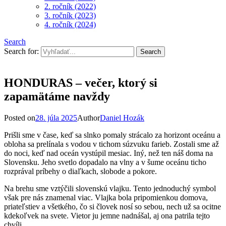
2. ročník (2022)
3. ročník (2023)
4. ročník (2024)
Search
Search for:
HONDURAS – večer, ktorý si
zapamätáme navždy
Posted on
28. júla 2025
Author
Daniel Hozák
Prišli sme v čase, keď sa slnko pomaly strácalo za horizont oceánu a
obloha sa prelínala s vodou v tichom súzvuku farieb. Zostali sme až
do noci, keď nad oceán vystúpil mesiac. Iný, než ten náš doma na
Slovensku. Jeho svetlo dopadalo na vlny a v šume oceánu ticho
rozprával príbehy o diaľkach, slobode a pokore.
Na brehu sme vztýčili slovenskú vlajku. Tento jednoduchý symbol
však pre nás znamenal viac. Vlajka bola pripomienkou domova,
priateľstiev a všetkého, čo si človek nosí so sebou, nech už sa ocitne
kdekoľvek na svete. Vietor ju jemne nadnášal, aj ona patrila tejto
chvíli.