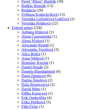
Pavel "Hirax" Baričák
(18)
Radkin Honzák
(13)
Redakcia
(26)
Světlana Kratochvílová
(13)
Veronika Lučeničová Gabčová
(2)
Veronika Poláková
(22)
Externí autori
(218)
Adriana Hritzová
(1)
Alena Čarnogurská
(1)
Alena Pčolová
(1)
Alexander Reindl
(1)
Alexandra Turoňová
(3)
Alica Belica
(1)
Anna Sibilová
(1)
Branislav Kuchár
(1)
Daniel Hozák
(2)
Daniela Bluediamond
(6)
Daria Ziminová
(6)
Darina Šipošová
(2)
Daša Brontvajová
(2)
David Mitro
(1)
Eliška Kurucová
(1)
Erik Ondrejička
(4)
Erika Petríková
(5)
Filip Ficko
(1)