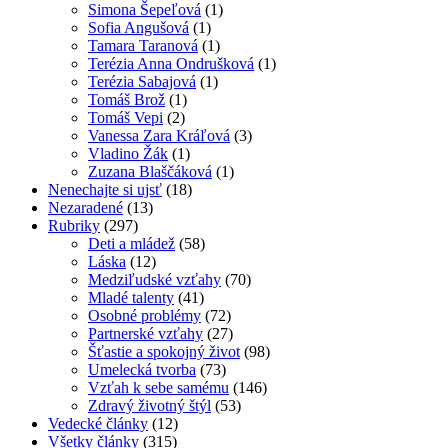
Simona Šepeľová
(1)
Sofia Angušová
(1)
Tamara Taranová
(1)
Terézia Anna Ondrušková
(1)
Terézia Sabajová
(1)
Tomáš Brož
(1)
Tomáš Vepi
(2)
Vanessa Zara Kráľová
(3)
Vladino Žák
(1)
Zuzana Blaščáková
(1)
Nenechajte si ujsť
(18)
Nezaradené
(13)
Rubriky
(297)
Deti a mládež
(58)
Láska
(12)
Medziľudské vzťahy
(70)
Mladé talenty
(41)
Osobné problémy
(72)
Partnerské vzťahy
(27)
Šťastie a spokojný život
(98)
Umelecká tvorba
(73)
Vzťah k sebe samému
(146)
Zdravý životný štýl
(53)
Vedecké články
(12)
Všetky články
(315)