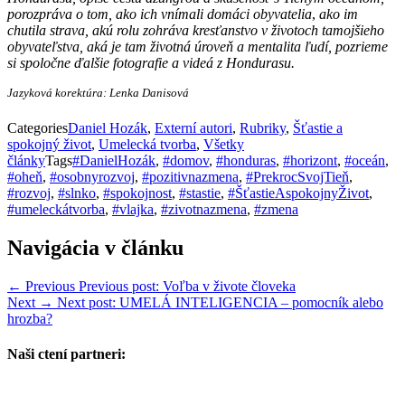
porozpráva o tom, ako ich vnímali domáci obyvatelia
,
ako im
chutila strava, akú rolu zohráva kresťanstvo v životoch tamojšieho
obyvateľstva, aká je tam životná úroveň a mentalita ľudí, pozrieme
si spoločne ďalšie fotografie a videá z Hondurasu.
Jazyková korektúra: Lenka Danisová
Categories
Daniel Hozák
,
Externí autori
,
Rubriky
,
Šťastie a
spokojný život
,
Umelecká tvorba
,
Všetky
články
Tags
#DanielHozák
,
#domov
,
#honduras
,
#horizont
,
#oceán
,
#oheň
,
#osobnyrozvoj
,
#pozitivnazmena
,
#PrekrocSvojTieň
,
#rozvoj
,
#slnko
,
#spokojnost
,
#stastie
,
#ŠťastieAspokojnyŽivot
,
#umeleckátvorba
,
#vlajka
,
#zivotnazmena
,
#zmena
Navigácia v článku
← Previous
Previous post:
Voľba v živote človeka
Next →
Next post:
UMELÁ INTELIGENCIA – pomocník alebo
hrozba?
Naši ctení partneri: