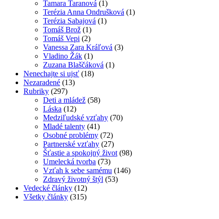
Tamara Taranová
(1)
Terézia Anna Ondrušková
(1)
Terézia Sabajová
(1)
Tomáš Brož
(1)
Tomáš Vepi
(2)
Vanessa Zara Kráľová
(3)
Vladino Žák
(1)
Zuzana Blaščáková
(1)
Nenechajte si ujsť
(18)
Nezaradené
(13)
Rubriky
(297)
Deti a mládež
(58)
Láska
(12)
Medziľudské vzťahy
(70)
Mladé talenty
(41)
Osobné problémy
(72)
Partnerské vzťahy
(27)
Šťastie a spokojný život
(98)
Umelecká tvorba
(73)
Vzťah k sebe samému
(146)
Zdravý životný štýl
(53)
Vedecké články
(12)
Všetky články
(315)