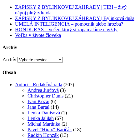
ZÁPISKY Z BYLINKOVEJ ZÁHRADY | TIBI – živý
nápoj plný zdravia
ZÁPISKY Z BYLINKOVEJ ZÁHRADY | Bylinková duša
UMELÁ INTELIGENCIA – pomocník alebo hrozba?
HONDURAS – večer, ktorý si zapamätáme navždy
Voľba v živote človeka
Archív
Archív
Obsah
Autori – Redakčná rada
(207)
Andrea Jurčová
(3)
Christopher Danis
(21)
Ivan Kozai
(6)
Jana Bartal
(14)
Lenka Danisová
(1)
Lenka Jalilah
(67)
Michal Martinka
(2)
Pavel "Hirax" Baričák
(18)
Radkin Honzák
(13)