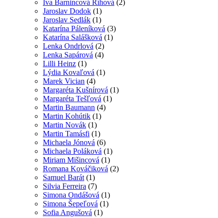
Iva Barnincová Říhová
(2)
Jaroslav Dodok
(1)
Jaroslav Sedlák
(1)
Katarína Páleníková
(3)
Katarína Salášková
(1)
Lenka Ondrlová
(2)
Lenka Sapárová
(4)
Lilli Heinz
(1)
Lýdia Kovaľová
(1)
Marek Vician
(4)
Margaréta Kušnírová
(1)
Margaréta Tešľová
(1)
Martin Baumann
(4)
Martin Kohútik
(1)
Martin Novák
(1)
Martin Tamásfi
(1)
Michaela Jónová
(6)
Michaela Poláková
(1)
Miriam Mišincová
(1)
Romana Kováčiková
(2)
Samuel Barát
(1)
Silvia Ferreira
(7)
Simona Ondášová
(1)
Simona Šepeľová
(1)
Sofia Angušová
(1)