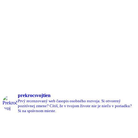
prekrocsvojtien
Prvý recenzovaný web časopis osobného rozvoja.
Si otvorený
pozitívnej zmene?
Cítiš, že v tvojom živote nie je niečo v poriadku?
Si na správnom mieste.