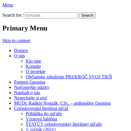
Menu
Prekroč svoj tieň
Search for:
Primary Menu
Skip to content
Domov
O nás
Kto sme
Kontakt
O projekte
Občianske združenie PREKROČ SVOJ TIEŇ
Partneri časopisu
Najčastejšie otázky
Napísali o nás
Nenechajte si ujsť
MUDr. Radkin Honzák, CSc. – ambasádor časopisu
Celoslovenská literárna súťaž
Prihláška do súťaže
Vzorová šablóna
ŠTATÚT celoslovenskej literárnej súťaže
1. ročník (2021)