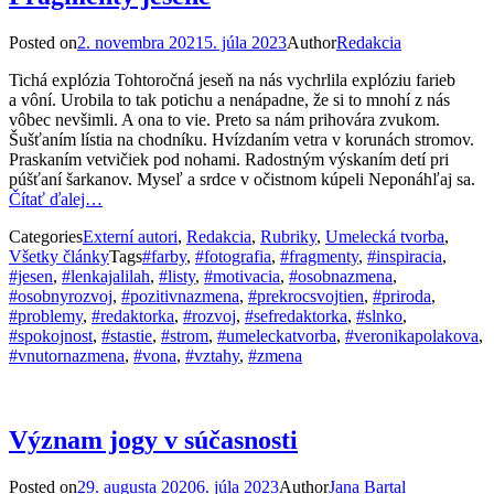
Posted on
2. novembra 2021
5. júla 2023
Author
Redakcia
Tichá explózia Tohtoročná jeseň na nás vychrlila explóziu farieb
a vôní. Urobila to tak potichu a nenápadne, že si to mnohí z nás
vôbec nevšimli. A ona to vie. Preto sa nám prihovára zvukom.
Šušťaním lístia na chodníku. Hvízdaním vetra v korunách stromov.
Praskaním vetvičiek pod nohami. Radostným výskaním detí pri
púšťaní šarkanov. Myseľ a srdce v očistnom kúpeli Neponáhľaj sa.
Čítať ďalej…
Categories
Externí autori
,
Redakcia
,
Rubriky
,
Umelecká tvorba
,
Všetky články
Tags
#farby
,
#fotografia
,
#fragmenty
,
#inspiracia
,
#jesen
,
#lenkajalilah
,
#listy
,
#motivacia
,
#osobnazmena
,
#osobnyrozvoj
,
#pozitivnazmena
,
#prekrocsvojtien
,
#priroda
,
#problemy
,
#redaktorka
,
#rozvoj
,
#sefredaktorka
,
#slnko
,
#spokojnost
,
#stastie
,
#strom
,
#umeleckatvorba
,
#veronikapolakova
,
#vnutornazmena
,
#vona
,
#vztahy
,
#zmena
Význam jogy v súčasnosti
Posted on
29. augusta 2020
6. júla 2023
Author
Jana Bartal