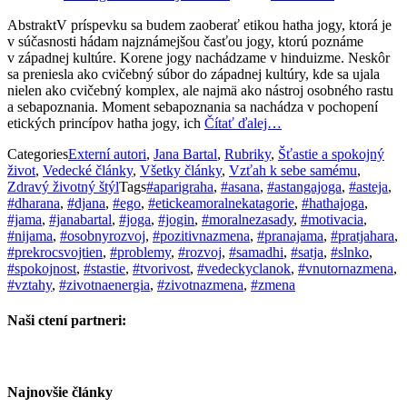
AbstraktV príspevku sa budem zaoberať etikou hatha jogy, ktorá je
v súčasnosti hádam najznámejšou časťou jogy, ktorú poznáme
v západnej kultúre. Korene jogy nachádzame v hinduizme. Neskôr
sa preniesla ako cvičebný súbor do západnej kultúry, kde sa ujala
nielen ako cvičebný komplex, ale najmä ako nástroj osobného rastu
a sebapoznania. Moment sebapoznania sa nachádza v pochopení
etických princípov hatha jogy, ich
Čítať ďalej…
Categories
Externí autori
,
Jana Bartal
,
Rubriky
,
Šťastie a spokojný
život
,
Vedecké články
,
Všetky články
,
Vzťah k sebe samému
,
Zdravý životný štýl
Tags
#aparigraha
,
#asana
,
#astangajoga
,
#asteja
,
#dharana
,
#djana
,
#ego
,
#etickeamoralnekatagorie
,
#hathajoga
,
#jama
,
#janabartal
,
#joga
,
#jogin
,
#moralnezasady
,
#motivacia
,
#nijama
,
#osobnyrozvoj
,
#pozitivnazmena
,
#pranajama
,
#pratjahara
,
#prekrocsvojtien
,
#problemy
,
#rozvoj
,
#samadhi
,
#satja
,
#slnko
,
#spokojnost
,
#stastie
,
#tvorivost
,
#vedeckyclanok
,
#vnutornazmena
,
#vztahy
,
#zivotnaenergia
,
#zivotnazmena
,
#zmena
Naši ctení partneri:
Najnovšie články