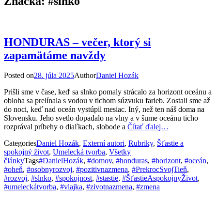
Značka:
#slnko
HONDURAS – večer, ktorý si
zapamätáme navždy
Posted on
28. júla 2025
Author
Daniel Hozák
Prišli sme v čase, keď sa slnko pomaly strácalo za horizont oceánu a
obloha sa prelínala s vodou v tichom súzvuku farieb. Zostali sme až
do noci, keď nad oceán vystúpil mesiac. Iný, než ten náš doma na
Slovensku. Jeho svetlo dopadalo na vlny a v šume oceánu ticho
rozprával príbehy o diaľkach, slobode a
Čítať ďalej…
Categories
Daniel Hozák
,
Externí autori
,
Rubriky
,
Šťastie a
spokojný život
,
Umelecká tvorba
,
Všetky
články
Tags
#DanielHozák
,
#domov
,
#honduras
,
#horizont
,
#oceán
,
#oheň
,
#osobnyrozvoj
,
#pozitivnazmena
,
#PrekrocSvojTieň
,
#rozvoj
,
#slnko
,
#spokojnost
,
#stastie
,
#ŠťastieAspokojnyŽivot
,
#umeleckátvorba
,
#vlajka
,
#zivotnazmena
,
#zmena