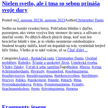
Nielen svetlo, ale i tma so sebou prináša
svoje dary
Posted on
3. augusta 2023
6. augusta 2023
Author
Christopher Danis
Sedím na konári vysokej brezy. Pohľadom blúdim v diaľke,
pozorujem, ako vietor vyzýva listy stromov do tanca, a užívam si
slnečné svetlo. Po dlhých dňoch plných útrap, keď som len
bezcieľne blúdil v tme, je to všetko nesmierne oslobodzujúce.
Studené kvapky dažďa, ktoré mi dopadali na tvár, vystriedali hrejivé
lúče Slnka. Všetko je to také vzácne, až sa
Čítať ďalej…
Categories
Autori - Redakčná rada
,
Christopher Danis
,
Osobné
problémy
,
Rubriky
,
Šťastie a spokojný život
,
Umelecká tvorba
,
Všetky články
,
Vzťah k sebe samému
Tags
#bolest
,
#breza
,
#cesta
,
#christopherdanis
,
#hviezdy
,
#osamelost
,
#osobnazmena
,
#osobnyrozvoj
,
#pozitivnazmena
,
#prekrocsvojtien
,
#problemy
,
#rozvoj
,
#slnko
,
#spokojnost
,
#stastie
,
#strach
,
#tma
,
#veronikapolakova
,
#viera
,
#vnutornazmena
,
#vztahy
,
#zachrannekoleso
,
#zem
,
#zivotnazmena
,
#zmena
Fragmenty jesene