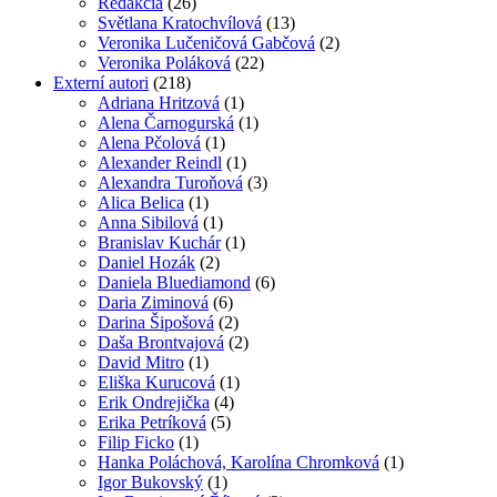
Redakcia
(26)
Světlana Kratochvílová
(13)
Veronika Lučeničová Gabčová
(2)
Veronika Poláková
(22)
Externí autori
(218)
Adriana Hritzová
(1)
Alena Čarnogurská
(1)
Alena Pčolová
(1)
Alexander Reindl
(1)
Alexandra Turoňová
(3)
Alica Belica
(1)
Anna Sibilová
(1)
Branislav Kuchár
(1)
Daniel Hozák
(2)
Daniela Bluediamond
(6)
Daria Ziminová
(6)
Darina Šipošová
(2)
Daša Brontvajová
(2)
David Mitro
(1)
Eliška Kurucová
(1)
Erik Ondrejička
(4)
Erika Petríková
(5)
Filip Ficko
(1)
Hanka Poláchová, Karolína Chromková
(1)
Igor Bukovský
(1)