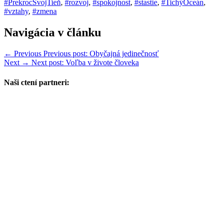
#PrekrocSvojTieň
,
#rozvoj
,
#spokojnost
,
#stastie
,
#TichýOceán
,
#vztahy
,
#zmena
Navigácia v článku
← Previous
Previous post:
Obyčajná jedinečnosť
Next →
Next post:
Voľba v živote človeka
Naši ctení partneri: