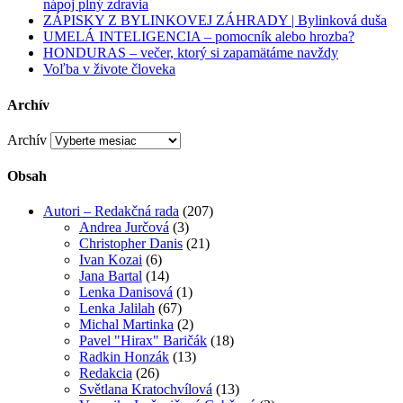
nápoj plný zdravia
ZÁPISKY Z BYLINKOVEJ ZÁHRADY | Bylinková duša
UMELÁ INTELIGENCIA – pomocník alebo hrozba?
HONDURAS – večer, ktorý si zapamätáme navždy
Voľba v živote človeka
Archív
Archív
Obsah
Autori – Redakčná rada
(207)
Andrea Jurčová
(3)
Christopher Danis
(21)
Ivan Kozai
(6)
Jana Bartal
(14)
Lenka Danisová
(1)
Lenka Jalilah
(67)
Michal Martinka
(2)
Pavel "Hirax" Baričák
(18)
Radkin Honzák
(13)
Redakcia
(26)
Světlana Kratochvílová
(13)