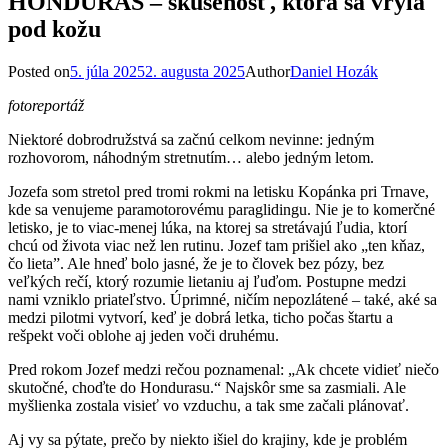
HONDURAS – skúsenosť, ktorá sa vryla
pod kožu
Posted on
5. júla 2025
2. augusta 2025
Author
Daniel Hozák
fotoreportáž
Niektoré dobrodružstvá sa začnú celkom nevinne: jedným
rozhovorom, náhodným stretnutím… alebo jedným letom.
Jozefa som stretol pred tromi rokmi na letisku Kopánka pri Trnave,
kde sa venujeme paramotorovému paraglidingu. Nie je to komerčné
letisko, je to viac-menej lúka, na ktorej sa stretávajú ľudia, ktorí
chcú od života viac než len rutinu. Jozef tam prišiel ako „ten kňaz,
čo lieta”. Ale hneď bolo jasné, že je to človek bez pózy, bez
veľkých rečí, ktorý rozumie lietaniu aj ľuďom. Postupne medzi
nami vzniklo priateľstvo. Úprimné, ničím nepozlátené – také, aké sa
medzi pilotmi vytvorí, keď je dobrá letka, ticho počas štartu a
rešpekt voči oblohe aj jeden voči druhému.
Pred rokom Jozef medzi rečou poznamenal: „Ak chcete vidieť niečo
skutočné, choďte do Hondurasu.“ Najskôr sme sa zasmiali. Ale
myšlienka zostala visieť vo vzduchu, a tak sme začali plánovať.
Aj vy sa pýtate, prečo by niekto išiel do krajiny, kde je problém