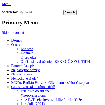
Menu
Prekroč svoj tieň
Search for:
Primary Menu
Skip to content
Domov
O nás
Kto sme
Kontakt
O projekte
Občianske združenie PREKROČ SVOJ TIEŇ
Partneri časopisu
Najčastejšie otázky
Napísali o nás
Nenechajte si ujsť
MUDr. Radkin Honzák, CSc. – ambasádor časopisu
Celoslovenská literárna súťaž
Prihláška do súťaže
Vzorová šablóna
ŠTATÚT celoslovenskej literárnej súťaže
1. ročník (2021)