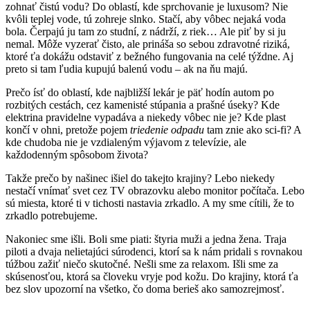
zohnať čistú vodu? Do oblastí, kde sprchovanie je luxusom? Nie
kvôli teplej vode, tú zohreje slnko. Stačí, aby vôbec nejaká voda
bola. Čerpajú ju tam zo studní, z nádrží, z riek… Ale piť by si ju
nemal. Môže vyzerať čisto, ale prináša so sebou zdravotné riziká,
ktoré ťa dokážu odstaviť z bežného fungovania na celé týždne. Aj
preto si tam ľudia kupujú balenú vodu – ak na ňu majú.
Prečo ísť do oblastí, kde najbližší lekár je päť hodín autom po
rozbitých cestách, cez kamenisté stúpania a prašné úseky? Kde
elektrina pravidelne vypadáva a niekedy vôbec nie je? Kde plast
končí v ohni, pretože pojem
triedenie odpadu
tam znie ako sci-fi? A
kde chudoba nie je vzdialeným výjavom z televízie, ale
každodenným spôsobom života?
Takže prečo by našinec išiel do takejto krajiny? Lebo niekedy
nestačí vnímať svet cez TV obrazovku alebo monitor počítača. Lebo
sú miesta, ktoré ti v tichosti nastavia zrkadlo. A my sme cítili, že to
zrkadlo potrebujeme.
Nakoniec sme išli. Boli sme piati: štyria muži a jedna žena. Traja
piloti a dvaja nelietajúci súrodenci, ktorí sa k nám pridali s rovnakou
túžbou zažiť niečo skutočné. Nešli sme za relaxom. Išli sme za
skúsenosťou, ktorá sa človeku vryje pod kožu. Do krajiny, ktorá ťa
bez slov upozorní na všetko, čo doma berieš ako samozrejmosť.