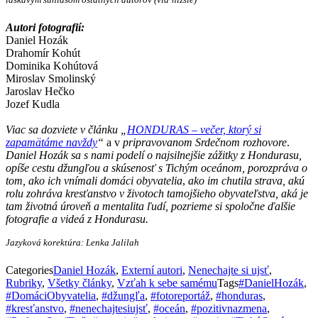
Autori fotografií:
Daniel Hozák
Drahomír Kohút
Dominika Kohútová
Miroslav Smolinský
Jaroslav Hečko
Jozef Kudla
Viac sa dozviete v článku „
HONDURAS – večer, ktorý si
zapamätáme navždy
“
a v
pripravovanom Srdečnom rozhovore
.
Daniel Hozák sa s nami podelí o najsilnejšie zážitky z Hondurasu,
opíše cestu džungľou a skúsenosť s Tichým oceánom, porozpráva o
tom, ako ich vnímali domáci obyvatelia
,
ako im chutila strava, akú
rolu zohráva kresťanstvo v životoch tamojšieho obyvateľstva, aká je
tam životná úroveň a mentalita ľudí, pozrieme si spoločne ďalšie
fotografie a videá z Hondurasu.
Jazyková korektúra: Lenka Jalilah
Categories
Daniel Hozák
,
Externí autori
,
Nenechajte si ujsť
,
Rubriky
,
Všetky články
,
Vzťah k sebe samému
Tags
#DanielHozák
,
#DomáciObyvatelia
,
#džungľa
,
#fotoreportáž
,
#honduras
,
#kresťanstvo
,
#nenechajtesiujsť
,
#oceán
,
#pozitivnazmena
,