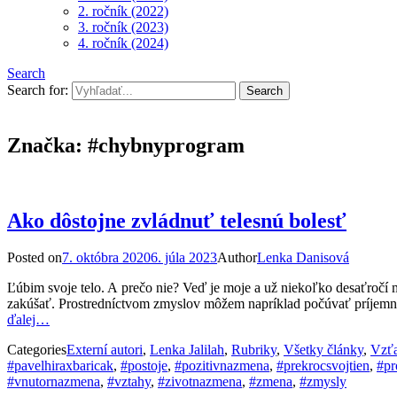
2. ročník (2022)
3. ročník (2023)
4. ročník (2024)
Search
Search for:
Značka:
#chybnyprogram
Ako dôstojne zvládnuť telesnú bolesť
Posted on
7. októbra 2020
6. júla 2023
Author
Lenka Danisová
Ľúbim svoje telo. A prečo nie? Veď je moje a už niekoľko desaťročí
zakúšať. Prostredníctvom zmyslov môžem napríklad počúvať príjemnú h
ďalej…
Categories
Externí autori
,
Lenka Jalilah
,
Rubriky
,
Všetky články
,
Vzťa
#pavelhiraxbaricak
,
#postoje
,
#pozitivnazmena
,
#prekrocsvojtien
,
#pr
#vnutornazmena
,
#vztahy
,
#zivotnazmena
,
#zmena
,
#zmysly