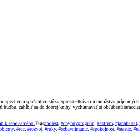
 mi trpezlivo a spoľahlivo slúži. Sprostredkúva mi množstvo príjemnýc
udbu, zahĺbiť sa do dobrej knihy, vychutnávať si obľúbenú stracciate
h k sebe samému
Tags
#bolest
,
#chybnyprogram
,
#extrem
,
#janabartal
,
oblemy
,
#rec
,
#rozvoj
,
#ruky
,
#sebavnimanie
,
#spokojnost
,
#stastie
,
#te