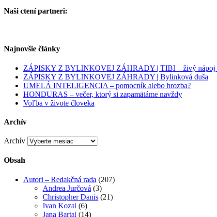
Naši ctení partneri:
Najnovšie články
ZÁPISKY Z BYLINKOVEJ ZÁHRADY | TIBI – živý nápoj pl
ZÁPISKY Z BYLINKOVEJ ZÁHRADY | Bylinková duša
UMELÁ INTELIGENCIA – pomocník alebo hrozba?
HONDURAS – večer, ktorý si zapamätáme navždy
Voľba v živote človeka
Archív
Archív
Obsah
Autori – Redakčná rada
(207)
Andrea Jurčová
(3)
Christopher Danis
(21)
Ivan Kozai
(6)
Jana Bartal
(14)