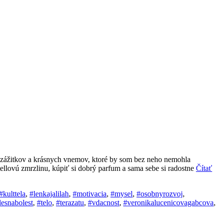
h zážitkov a krásnych vnemov, ktoré by som bez neho nemohla
llovú zmrzlinu, kúpiť si dobrý parfum a sama sebe si radostne
Čítať
#kulttela
,
#lenkajalilah
,
#motivacia
,
#mysel
,
#osobnyrozvoj
,
lesnabolest
,
#telo
,
#terazatu
,
#vdacnost
,
#veronikalucenicovagabcova
,