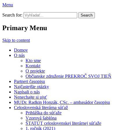
Menu
Prekroč svoj tieň
Search for:
Primary Menu
Skip to content
Domov
O nás
Kto sme
Kontakt
O projekte
Občianske združenie PREKROČ SVOJ TIEŇ
Partneri časopisu
Najčastejšie otázky
Napísali o nás
Nenechajte si ujsť
MUDr. Radkin Honzák, CSc. – ambasádor časopisu
Celoslovenská literárna súťaž
Prihláška do súťaže
Vzorová šablóna
ŠTATÚT celoslovenskej literárnej súťaže
1. ročník (2021)