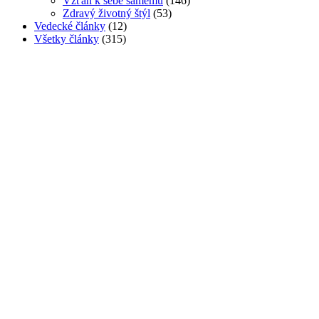
Vzťah k sebe samému
(146)
Zdravý životný štýl
(53)
Vedecké články
(12)
Všetky články
(315)