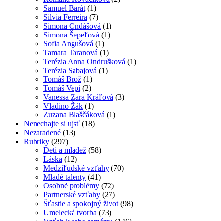
Samuel Barát
(1)
Silvia Ferreira
(7)
Simona Ondášová
(1)
Simona Šepeľová
(1)
Sofia Angušová
(1)
Tamara Taranová
(1)
Terézia Anna Ondrušková
(1)
Terézia Sabajová
(1)
Tomáš Brož
(1)
Tomáš Vepi
(2)
Vanessa Zara Kráľová
(3)
Vladino Žák
(1)
Zuzana Blaščáková
(1)
Nenechajte si ujsť
(18)
Nezaradené
(13)
Rubriky
(297)
Deti a mládež
(58)
Láska
(12)
Medziľudské vzťahy
(70)
Mladé talenty
(41)
Osobné problémy
(72)
Partnerské vzťahy
(27)
Šťastie a spokojný život
(98)
Umelecká tvorba
(73)