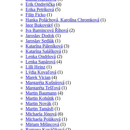
Erik Ondrejička
(4)
Erika Petríková
(5)
Filip Ficko
(1)
Hanka Poláchová, Karolína Chromková
(1)
Igor Bukovský
(1)
Iva Barnincová Říhová
(2)
Jaroslav Dodok
(1)
Jaroslav Sedlák
(1)
Katarína Páleníková
(3)
Katarína Salášková
(1)
Lenka Ondrlová
(2)
Lenka Sapárová
(4)
Lilli Heinz
(1)
Lýdia Kovaľová
(1)
Marek Vician
(4)
Margaréta Kušnírová
(1)
Margaréta Tešľová
(1)
Martin Baumann
(4)
Martin Kohútik
(1)
Martin Novák
(1)
Martin Tamásfi
(1)
Michaela Jónová
(6)
Michaela Poláková
(1)
Miriam Mišincová
(1)
Romana Kováčiková
(2)