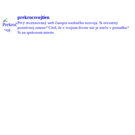
prekrocsvojtien
Prvý recenzovaný web časopis osobného rozvoja.
Si otvorený
pozitívnej zmene?
Cítiš, že v tvojom živote nie je niečo v poriadku?
Si na správnom mieste.