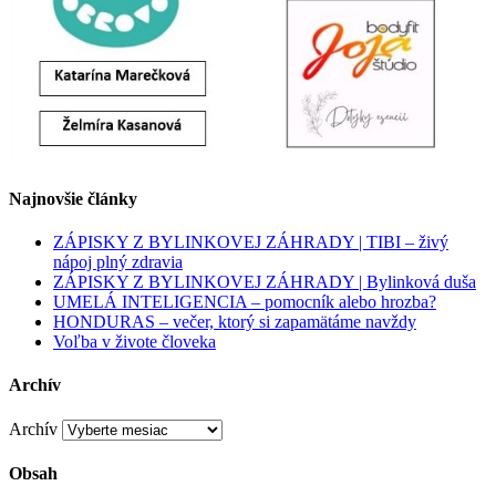
Najnovšie články
ZÁPISKY Z BYLINKOVEJ ZÁHRADY | TIBI – živý
nápoj plný zdravia
ZÁPISKY Z BYLINKOVEJ ZÁHRADY | Bylinková duša
UMELÁ INTELIGENCIA – pomocník alebo hrozba?
HONDURAS – večer, ktorý si zapamätáme navždy
Voľba v živote človeka
Archív
Archív
Obsah