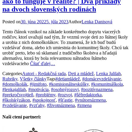
ako to funguje v realite? | Dva príklady
na dvoch slovenských rodinách
Posted on
30. júna 2022
5. júla 2023
Author
Lenka Danisová
Tento článok vznikol na základe konkrétneho dopytu viacerých
rodičov, ktorí uvažujú nad tým, že vezmú svoje deti zo štátnej školy
a urobia z nich domoškolákov. To znamená, že ich buď budú
vzdelávať doma, alebo ich umiestnia do komunitnej školy. Chcú tak
urobiť preto, lebo sú sklamaní z tradičného školstva a hľadajú
alternatívu, ktorá by bola relevantnou náhradou štátneho
vzdelávacieho
Čítať ďalej…
Categories
Autori - Redakčná rada
,
Deti a mládež
,
Lenka Jalilah
,
Rubriky
,
Všetky články
Tags
#detiamládež
,
#domácevzdelávanie
,
#domoškolák
,
#jimifoto
,
#komisionálneskúšky
,
#komunitnáškola
,
#lenkajalilah
,
#motivácia
,
#osobnýrozovj
,
#pozitívnazmena
,
#prekročsvojtieň
,
#problémy
,
#rozvoj
,
#šéfredaktorka
,
#školskýzákon
,
#spokojnosť
,
#šťastie
,
#vnútornázmena
,
#vzdelávanie
,
#vzťahy
,
#životnázmena
,
#zmena
Naši ctení partneri: