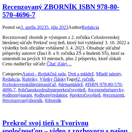
Recenzovaný ZBORNÍK ISBN 978-80-
570-4696-7
Posted on
3. apríla 2023
5. júla 2023
Author
Redakcia
Recenzovaný zborník je výstupom z 2. ročníka Celoslovenskej
literárnej súťaže Prekroč svoj tieň, ktorý bol vyhlásený 3. 10. 2022 a
výsledky boli oficiálne vyhlásené 3. 4. 2023. Obsahuje súťažné
príspevky autorov (žiaci 8. a 9. ročníka ZŠ a študenti SŠ), ktorí sa
umiestnili na prvých 10 miestach, plus 2 príspevky, ktoré získali
Cenu riaditeľky súťaže
Čítať ďalej…
Categories
Autori - Redakčná rada
,
Deti a mládež
,
Mladé talenty
,
Redakcia
,
Rubriky
,
Všetky články
Tags
#2. ročník
,
#celoslovenskáliterárnasúťaž
,
#detiamládež
,
#ISBN 978-80-570-
4696-7
,
#občianskezdruženieprekročsvojtieň
,
#ocenenépríspevky
,
#odbornýgarant
,
#odbornýredaktor
,
#prekročsvojtieň
,
#recenzenti
,
#recenzovanýzborník
,
#zborník
Prekroč svoj tieň s Tvorivou
spoločnosťou – video z rozhovoru s našou