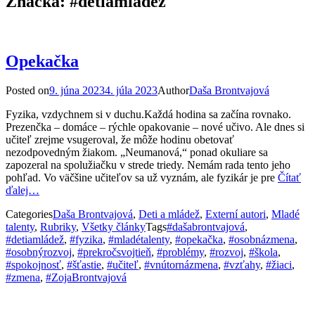
Značka:
#detiamládež
Opekačka
Posted on
9. júna 2023
4. júla 2023
Author
Daša Brontvajová
Fyzika, vzdychnem si v duchu.Každá hodina sa začína rovnako.
Prezenčka – domáce – rýchle opakovanie – nové učivo. Ale dnes si
učiteľ zrejme vsugeroval, že môže hodinu obetovať
nezodpovedným žiakom. „Neumanová,“ ponad okuliare sa
zapozeral na spolužiačku v strede triedy. Nemám rada tento jeho
pohľad. Vo väčšine učiteľov sa už vyznám, ale fyzikár je pre
Čítať
ďalej…
Categories
Daša Brontvajová
,
Deti a mládež
,
Externí autori
,
Mladé
talenty
,
Rubriky
,
Všetky články
Tags
#dašabrontvajová
,
#detiamládež
,
#fyzika
,
#mladétalenty
,
#opekačka
,
#osobnázmena
,
#osobnýrozvoj
,
#prekročsvojtieň
,
#problémy
,
#rozvoj
,
#škola
,
#spokojnosť
,
#šťastie
,
#učiteľ
,
#vnútornázmena
,
#vzťahy
,
#žiaci
,
#zmena
,
#ZojaBrontvajová