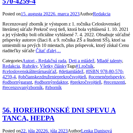
570-4259-4
Posted on
15. augusta 2022
6. marca 2023
Author
Redakcia
Recenzovaný zborník je výstupom z 1. ročníka Celoslovenskej
literárnej súťaže Prekroč svoj tieň, ktorá bola vyhlásená 1. 10. 2021
a jej výsledky boli oficiálne vyhlásené 7. 4. 2022. Obsahuje súťažné
príspevky autorov (žiaci 8. a 9. ročníka ZŠ a študenti SŠ), ktorí sa
umiestnili na prvých 10 miestach, plus príspevok, ktorý získal Cenu
riaditeľky súťaže
Čítať ďalej…
Categories
Autori - Redakčná rada
,
Deti a mládež
,
Mladé talenty
,
Redakcia
,
Rubriky
,
Všetky články
Tags
#1.ročník
,
#celoslovenskáliterárnasúťaž
,
#detiamládež
,
#ISBN 978-80-570-
4259-4
,
#občianskezdruženieprekročsvojtieň
,
#ocenenépríspevky
,
#odbornýgarant
,
#odbornýredaktor
,
#prekročsvojtieň
,
#recenzenti
,
#recenzovanýzborník
,
#zborník
56. HOREHRONSKÉ DNI SPEVU A
TANCA, HEĽPA
Posted on
22. júla 2022
6. júla 2023
Author
Lenka Danisová