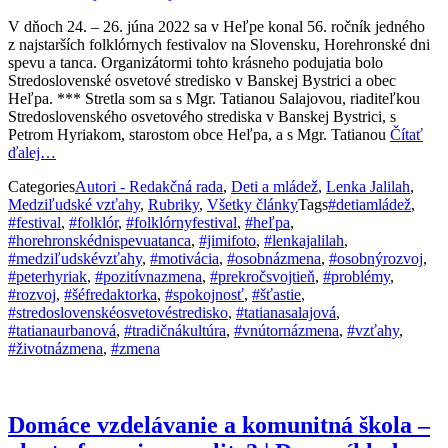
V dňoch 24. – 26. júna 2022 sa v Heľpe konal 56. ročník jedného
z najstarších folklórnych festivalov na Slovensku, Horehronské dni
spevu a tanca. Organizátormi tohto krásneho podujatia bolo
Stredoslovenské osvetové stredisko v Banskej Bystrici a obec
Heľpa. *** Stretla som sa s Mgr. Tatianou Salajovou, riaditeľkou
Stredoslovenského osvetového strediska v Banskej Bystrici, s
Petrom Hyriakom, starostom obce Heľpa, a s Mgr. Tatianou
Čítať
ďalej…
Categories
Autori - Redakčná rada
,
Deti a mládež
,
Lenka Jalilah
,
Medziľudské vzťahy
,
Rubriky
,
Všetky články
Tags
#detiamládež
,
#festival
,
#folklór
,
#folklórnyfestival
,
#heľpa
,
#horehronskédnispevuatanca
,
#jimifoto
,
#lenkajalilah
,
#medziľudskévzťahy
,
#motivácia
,
#osobnázmena
,
#osobnýrozvoj
,
#peterhyriak
,
#pozitívnazmena
,
#prekročsvojtieň
,
#problémy
,
#rozvoj
,
#šéfredaktorka
,
#spokojnosť
,
#šťastie
,
#stredoslovenskéosvetovéstredisko
,
#tatianasalajová
,
#tatianaurbanová
,
#tradičnákultúra
,
#vnútornázmena
,
#vzťahy
,
#životnázmena
,
#zmena
Domáce vzdelávanie a komunitná škola –