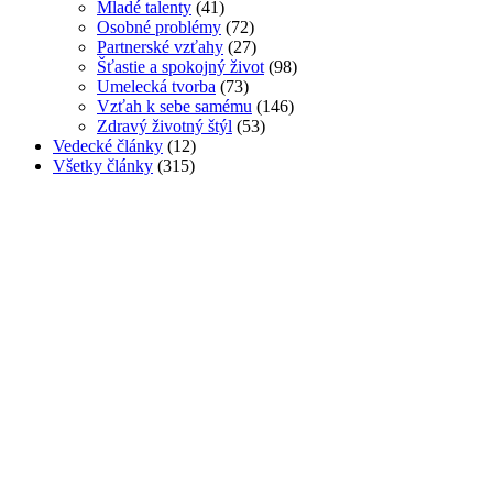
Mladé talenty
(41)
Osobné problémy
(72)
Partnerské vzťahy
(27)
Šťastie a spokojný život
(98)
Umelecká tvorba
(73)
Vzťah k sebe samému
(146)
Zdravý životný štýl
(53)
Vedecké články
(12)
Všetky články
(315)