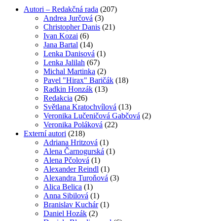
Autori – Redakčná rada
(207)
Andrea Jurčová
(3)
Christopher Danis
(21)
Ivan Kozai
(6)
Jana Bartal
(14)
Lenka Danisová
(1)
Lenka Jalilah
(67)
Michal Martinka
(2)
Pavel "Hirax" Baričák
(18)
Radkin Honzák
(13)
Redakcia
(26)
Světlana Kratochvílová
(13)
Veronika Lučeničová Gabčová
(2)
Veronika Poláková
(22)
Externí autori
(218)
Adriana Hritzová
(1)
Alena Čarnogurská
(1)
Alena Pčolová
(1)
Alexander Reindl
(1)
Alexandra Turoňová
(3)
Alica Belica
(1)
Anna Sibilová
(1)
Branislav Kuchár
(1)
Daniel Hozák
(2)