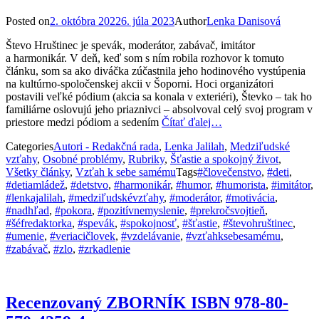
Posted on
2. októbra 2022
6. júla 2023
Author
Lenka Danisová
Števo Hruštinec je spevák, moderátor, zabávač, imitátor
a harmonikár. V deň, keď som s ním robila rozhovor k tomuto
článku, som sa ako diváčka zúčastnila jeho hodinového vystúpenia
na kultúrno-spoločenskej akcii v Šoporni. Hoci organizátori
postavili veľké pódium (akcia sa konala v exteriéri), Števko – tak ho
familiárne oslovujú jeho priaznivci – absolvoval celý svoj program v
priestore medzi pódiom a sedením
Čítať ďalej…
Categories
Autori - Redakčná rada
,
Lenka Jalilah
,
Medziľudské
vzťahy
,
Osobné problémy
,
Rubriky
,
Šťastie a spokojný život
,
Všetky články
,
Vzťah k sebe samému
Tags
#človečenstvo
,
#deti
,
#detiamládež
,
#detstvo
,
#harmonikár
,
#humor
,
#humorista
,
#imitátor
,
#lenkajalilah
,
#medziľudskévzťahy
,
#moderátor
,
#motivácia
,
#nadhľad
,
#pokora
,
#pozitívnemyslenie
,
#prekročsvojtieň
,
#šéfredaktorka
,
#spevák
,
#spokojnosť
,
#šťastie
,
#števohruštinec
,
#umenie
,
#veriacičlovek
,
#vzdelávanie
,
#vzťahksebesamému
,
#zabávač
,
#zlo
,
#zrkadlenie
Recenzovaný ZBORNÍK ISBN 978-80-