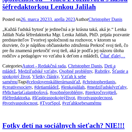
šéfredaktorkou Lenkou Jalilah
Posted on
26. marca 2023
3. apríla 2023
Author
Christopher Danis
„Každá ľudská bytosť je jedinečná a je krásna taká, aká je.“ Lenka
Jalilah Naša šéfredaktorka Mgr. Lenka Jalilah, PhD. prijala pozvanie
predstaviteľov Tvorivej spoločnosti na rozhovor, v ktorom sa
dozviete, čo je náplňou občianskeho združenia Prekroč svoj tieň, čo
pre ňu znamená prekročiť svoj tieň, aká je podľa jej názoru úloha
rodičov a pedagógov vo vzťahu k deťom a mládeži,
Čítať ďalej…
Categories
Autori - Redakčná rada
,
Christopher Danis
,
Deti a
mládež
,
Medziľudské vzťahy
,
Osobné problémy
,
Rubriky
,
Šťastie a
spokojný život
,
Všetky články
,
Vzťah k sebe
samému
Tags
#celoslovenskáliterárnasúťaž
,
#christopherdanis
,
#creativesociety
,
#detiamládež
,
#lenkajalilah
,
#medziľudskévzťahy
,
#MichaelaGalambošová
,
#osobnéproblémy
,
#prekročsvojtieň
,
#šéfredaktorka
,
#šťastieaspokojnýživot
,
#tvorivaspolecnost
,
#tvorivaspolocnost
,
#TvorSpol
,
#vzťahksebesamému
Fotky detí na sociálnych sieťach? NIE!!!