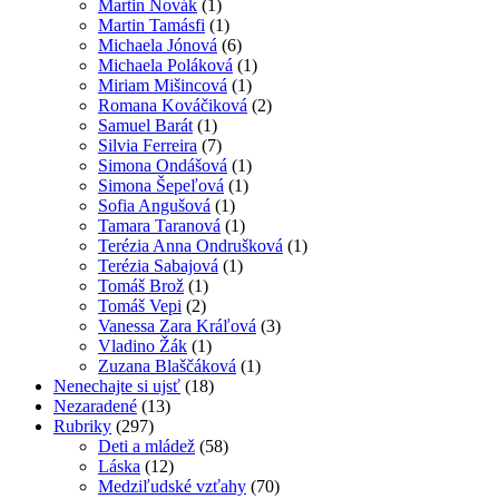
Martin Novák
(1)
Martin Tamásfi
(1)
Michaela Jónová
(6)
Michaela Poláková
(1)
Miriam Mišincová
(1)
Romana Kováčiková
(2)
Samuel Barát
(1)
Silvia Ferreira
(7)
Simona Ondášová
(1)
Simona Šepeľová
(1)
Sofia Angušová
(1)
Tamara Taranová
(1)
Terézia Anna Ondrušková
(1)
Terézia Sabajová
(1)
Tomáš Brož
(1)
Tomáš Vepi
(2)
Vanessa Zara Kráľová
(3)
Vladino Žák
(1)
Zuzana Blaščáková
(1)
Nenechajte si ujsť
(18)
Nezaradené
(13)
Rubriky
(297)
Deti a mládež
(58)
Láska
(12)
Medziľudské vzťahy
(70)