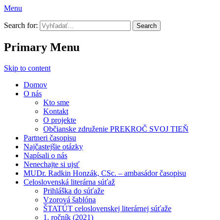
Menu
Prekroč svoj tieň
Search for:
Primary Menu
Skip to content
Domov
O nás
Kto sme
Kontakt
O projekte
Občianske združenie PREKROČ SVOJ TIEŇ
Partneri časopisu
Najčastejšie otázky
Napísali o nás
Nenechajte si ujsť
MUDr. Radkin Honzák, CSc. – ambasádor časopisu
Celoslovenská literárna súťaž
Prihláška do súťaže
Vzorová šablóna
ŠTATÚT celoslovenskej literárnej súťaže
1. ročník (2021)