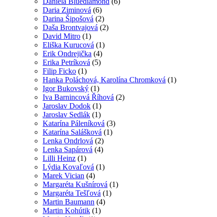
Daniela Bluediamond
(6)
Daria Ziminová
(6)
Darina Šipošová
(2)
Daša Brontvajová
(2)
David Mitro
(1)
Eliška Kurucová
(1)
Erik Ondrejička
(4)
Erika Petríková
(5)
Filip Ficko
(1)
Hanka Poláchová, Karolína Chromková
(1)
Igor Bukovský
(1)
Iva Barnincová Říhová
(2)
Jaroslav Dodok
(1)
Jaroslav Sedlák
(1)
Katarína Páleníková
(3)
Katarína Salášková
(1)
Lenka Ondrlová
(2)
Lenka Sapárová
(4)
Lilli Heinz
(1)
Lýdia Kovaľová
(1)
Marek Vician
(4)
Margaréta Kušnírová
(1)
Margaréta Tešľová
(1)
Martin Baumann
(4)
Martin Kohútik
(1)