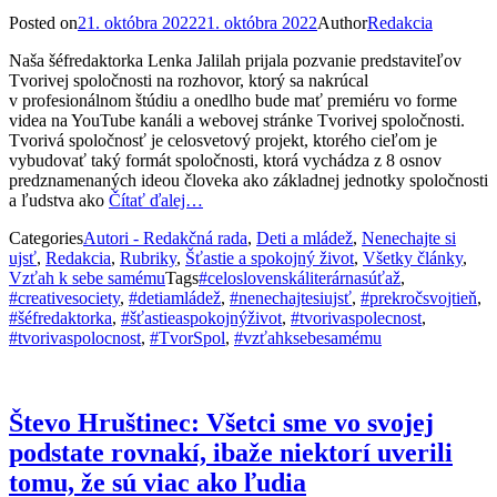
Posted on
21. októbra 2022
21. októbra 2022
Author
Redakcia
Naša šéfredaktorka Lenka Jalilah prijala pozvanie predstaviteľov
Tvorivej spoločnosti na rozhovor, ktorý sa nakrúcal
v profesionálnom štúdiu a onedlho bude mať premiéru vo forme
videa na YouTube kanáli a webovej stránke Tvorivej spoločnosti.
Tvorivá spoločnosť je celosvetový projekt, ktorého cieľom je
vybudovať taký formát spoločnosti, ktorá vychádza z 8 osnov
predznamenaných ideou človeka ako základnej jednotky spoločnosti
a ľudstva ako
Čítať ďalej…
Categories
Autori - Redakčná rada
,
Deti a mládež
,
Nenechajte si
ujsť
,
Redakcia
,
Rubriky
,
Šťastie a spokojný život
,
Všetky články
,
Vzťah k sebe samému
Tags
#celoslovenskáliterárnasúťaž
,
#creativesociety
,
#detiamládež
,
#nenechajtesiujsť
,
#prekročsvojtieň
,
#šéfredaktorka
,
#šťastieaspokojnýživot
,
#tvorivaspolecnost
,
#tvorivaspolocnost
,
#TvorSpol
,
#vzťahksebesamému
Števo Hruštinec: Všetci sme vo svojej
podstate rovnakí, ibaže niektorí uverili
tomu, že sú viac ako ľudia