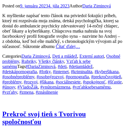
Posted on
9. januára 2023
4. júla 2023
Author
Daria Ziminová
K myšlienke napísať tento článok ma priviedol šokujúci príbeh,
ktorý mi rozprávala moja známa, detská psychologička, ktorej sa
dostal do ambulancie psychicky zdevastovaný 14-ročný chlapec,
obeť šikany a kyberšikany. Chlapcova matka nahrala na svoj
facebookový profil fotografie svojho syna – nazvime ho Andrej –
z obdobia, keď bol ešte maličký, s chronologickým vývojom až po
súčasnosť. Súkromie albumu
Čítať ďalej…
Categories
Daria Ziminová
,
Deti a mládež
,
Externí autori
,
Osobné
problémy
,
Rubriky
,
Všetky články
,
Vzťah k sebe
samému
Tags
#DariaZiminová
,
#deti
,
#detiamládež
,
#detskápornografia
,
#fotky
,
#internet
,
#kriminalita
,
#kyberšikana
,
#osobnéproblémy
,
#osobnýrozvoj
,
#pornografia
,
#prekročsvojtieň
,
#problémy
,
#rozvoj
,
#šikana
,
#sociálnesiete
,
#spokojnosť
,
#šťastie
,
#únosy
,
#VladoŽák
,
#vnútornázmena
,
#vzťahksebesamému
,
#vzťahy
,
#zmena
,
#znásilnenie
Prekroč svoj tieň s Tvorivou
spoločnosťou