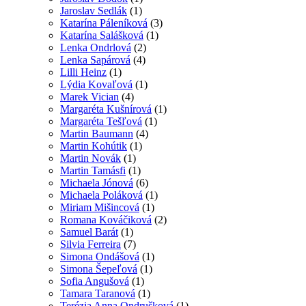
Jaroslav Sedlák
(1)
Katarína Páleníková
(3)
Katarína Salášková
(1)
Lenka Ondrlová
(2)
Lenka Sapárová
(4)
Lilli Heinz
(1)
Lýdia Kovaľová
(1)
Marek Vician
(4)
Margaréta Kušnírová
(1)
Margaréta Tešľová
(1)
Martin Baumann
(4)
Martin Kohútik
(1)
Martin Novák
(1)
Martin Tamásfi
(1)
Michaela Jónová
(6)
Michaela Poláková
(1)
Miriam Mišincová
(1)
Romana Kováčiková
(2)
Samuel Barát
(1)
Silvia Ferreira
(7)
Simona Ondášová
(1)
Simona Šepeľová
(1)
Sofia Angušová
(1)
Tamara Taranová
(1)
Terézia Anna Ondrušková
(1)