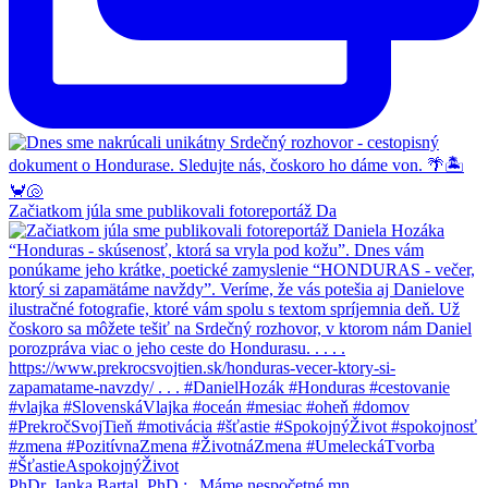
Začiatkom júla sme publikovali fotoreportáž Da
PhDr. Janka Bartal, PhD.: „Máme nespočetné mn