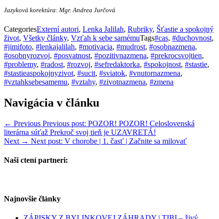
Jazyková korektúra: Mgr. Andrea Jurčová
Categories
Externí autori
,
Lenka Jalilah
,
Rubriky
,
Šťastie a spokojný
život
,
Všetky články
,
Vzťah k sebe samému
Tags
#cas
,
#duchovnost
,
#jimifoto
,
#lenkajalilah
,
#motivacia
,
#mudrost
,
#osobnazmena
,
#osobnyrozvoj
,
#posvatnost
,
#pozitivnazmena
,
#prekrocsvojtien
,
#problemy
,
#radost
,
#rozvoj
,
#sefredaktorka
,
#spokojnost
,
#stastie
,
#stastieaspokojnyzivot
,
#sucit
,
#sviatok
,
#vnutornazmena
,
#vztahksebesamemu
,
#vztahy
,
#zivotnazmena
,
#zmena
Navigácia v článku
← Previous
Previous post:
POZOR! POZOR! Celoslovenská
literárna súťaž Prekroč svoj tieň je UZAVRETÁ!
Next →
Next post:
V chorobe | 1. časť | Začnite sa milovať
Naši ctení partneri:
Najnovšie články
ZÁPISKY Z BYLINKOVEJ ZÁHRADY | TIBI – živý