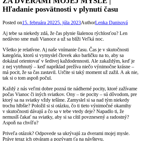
ZA DVERAMI MOJEJ MYSLE |
Hľadanie posvätnosti v plynutí času
Posted on
15. februára 2022
5. júla 2023
Author
Lenka Danisová
Aj tebe sa niekedy zdá, že čas plynie šialenou rýchlosťou? Len
nedávno sme mali Vianoce a už sa blíži Veľká noc.
Všetko je relatívne. Aj naše vnímanie času. Čas je v skutočnosti
kategória, ktorú si vymyslel človek ako barličku na to, aby sa
dokázal orientovať v šedivej každodennosti. Ale zakaždým, keď je
z nej vytrhnutý – keď napríklad prežíva niečo výnimočne krásne –
má pocit, že sa čas zastavil. Určite si taký moment už zažil. A ak nie,
tak si o tom aspoň počul.
Každý z nás veľmi dobre pozná tie nádherné pocity, ktoré zažívame
počas Vianoc či iných sviatkov. Ony – tie pocity – sú dôvodom, pre
ktorý sa na sviatky vždy tešíme. Zamyslel si sa nad tým niekedy
trochu hlbšie? Položil si si otázku, čo ti tieto výnimočné okamihy
v skutočnosti dávajú a čo sa v tebe vtedy deje? Napadlo ti, že
nemusíš čakať na sviatky, aby si sa cítil povznesený a radostný?
Aspoň na chvíľu?
Priveľa otázok? Odpovede sa ukrývajú za dverami mojej mysle.
Práve teraz ich otváram a pozývam ťa na návštevu.