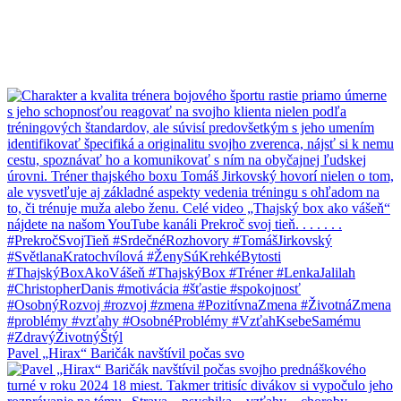
Pavel „Hirax“ Baričák navštívil počas svo