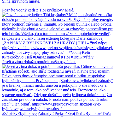
Si na správnom mieste.
Poznáte vodný kefír z Tibi kryštálov? Malé,
Jeseň a zima dokážu potrápiť našu psychiku.