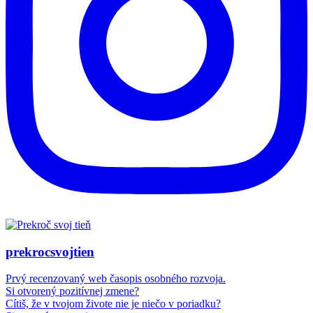
prekrocsvojtien
Prvý recenzovaný web časopis osobného rozvoja.
Si otvorený pozitívnej zmene?
Cítiš, že v tvojom živote nie je niečo v poriadku?