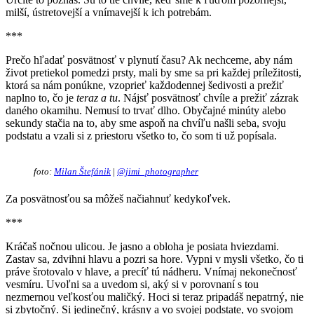
milší, ústretovejší a vnímavejší k ich potrebám.
***
Prečo hľadať posvätnosť v plynutí času? Ak nechceme, aby nám
život pretiekol pomedzi prsty, mali by sme sa pri každej príležitosti,
ktorá sa nám ponúkne, vzoprieť každodennej šedivosti a prežiť
naplno to, čo je
teraz a tu
. Nájsť posvätnosť chvíle a prežiť zázrak
daného okamihu. Nemusí to trvať dlho. Obyčajné minúty alebo
sekundy stačia na to, aby sme aspoň na chvíľu našli seba, svoju
podstatu a vzali si z priestoru všetko to, čo som ti už popísala.
foto:
Milan Štefánik
|
@jimi_photographer
Za posvätnosťou sa môžeš načiahnuť kedykoľvek.
***
Kráčaš nočnou ulicou. Je jasno a obloha je posiata hviezdami.
Zastav sa, zdvihni hlavu a pozri sa hore. Vypni v mysli všetko, čo ti
práve šrotovalo v hlave, a precíť tú nádheru. Vnímaj nekonečnosť
vesmíru. Uvoľni sa a uvedom si, aký si v porovnaní s tou
nezmernou veľkosťou maličký. Hoci si teraz pripadáš nepatrný, nie
si zbytočný. Si jedinečný, krásny a vo svojej podstate, vo svojom