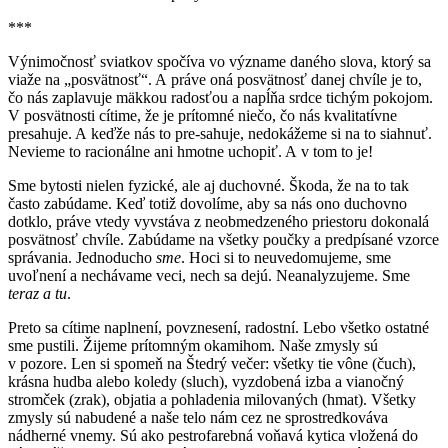
***
Výnimočnosť sviatkov spočíva vo význame daného slova, ktorý sa
viaže na „posvätnosť“. A práve oná posvätnosť danej chvíle je to,
čo nás zaplavuje mäkkou radosťou a napĺňa srdce tichým pokojom.
V posvätnosti cítime, že je prítomné niečo, čo nás kvalitatívne
presahuje. A keďže nás to pre-sahuje, nedokážeme si na to siahnuť.
Nevieme to racionálne ani hmotne uchopiť. A v tom to je!
Sme bytosti nielen fyzické, ale aj duchovné. Škoda, že na to tak
často zabúdame. Keď totiž dovolíme, aby sa nás ono duchovno
dotklo, práve vtedy vyvstáva z neobmedzeného priestoru dokonalá
posvätnosť chvíle. Zabúdame na všetky poučky a predpísané vzorce
správania. Jednoducho
sme
. Hoci si to neuvedomujeme, sme
uvoľnení a nechávame veci, nech sa dejú. Neanalyzujeme. Sme
teraz a tu
.
Preto sa cítime naplnení, povznesení, radostní. Lebo všetko ostatné
sme pustili. Žijeme prítomným okamihom. Naše zmysly sú
v pozore. Len si spomeň na Štedrý večer: všetky tie vône (čuch),
krásna hudba alebo koledy (sluch), vyzdobená izba a vianočný
stromček (zrak), objatia a pohladenia milovaných (hmat). Všetky
zmysly sú nabudené a naše telo nám cez ne sprostredkováva
nádherné vnemy. Sú ako pestrofarebná voňavá kytica vložená do