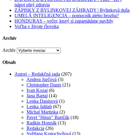
nápoj plný zdravia
ZÁPISKY Z BYLINKOVEJ ZÁHRADY | Bylinková duša
UMELÁ INTELIGENCIA – pomocník alebo hrozba?
HONDURAS – večer, ktorý si zapamätáme navždy
Voľba v živote človeka
Archív
Archív
Obsah
Autori – Redakčná rada
(207)
Andrea Jurčová
(3)
Christopher Danis
(21)
Ivan Kozai
(6)
Jana Bartal
(14)
Lenka Danisová
(1)
Lenka Jalilah
(67)
Michal Martinka
(2)
Pavel "Hirax" Baričák
(18)
Radkin Honzák
(13)
Redakcia
(26)
Světlana Kratochvílová
(13)