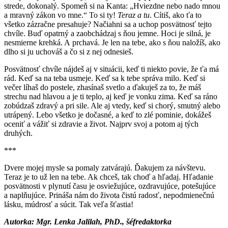
strede, dokonalý. Spomeň si na Kanta: „Hviezdne nebo nado mnou
a mravný zákon vo mne.“ To si ty!
Teraz a tu
. Cítiš, ako ťa to
všetko zázračne presahuje? Načiahni sa a uchop posvätnosť tejto
chvíle. Buď opatrný a zaobchádzaj s ňou jemne. Hoci je silná, je
nesmierne krehká. A prchavá. Je len na tebe, ako s ňou naložíš, ako
dlho si ju uchováš a čo si z nej odnesieš.
Posvätnosť chvíle nájdeš aj v situácii, keď ti niekto povie, že ťa má
rád. Keď sa na teba usmeje. Keď sa k tebe správa milo. Keď si
večer líhaš do postele, zhasínaš svetlo a ďakuješ za to, že máš
strechu nad hlavou a je ti teplo, aj keď je vonku zima. Keď sa ráno
zobúdzaš zdravý a pri sile. Ale aj vtedy, keď si chorý, smutný alebo
utrápený. Lebo všetko je dočasné, a keď to zlé pominie, dokážeš
oceniť a vážiť si zdravie a život. Najprv svoj a potom aj tých
druhých.
***
Dvere mojej mysle sa pomaly zatvárajú. Ďakujem za návštevu.
Teraz je to už len na tebe. Ak chceš, tak choď a hľadaj. Hľadanie
posvätnosti v plynutí času je osviežujúce, ozdravujúce, potešujúce
a naplňujúce. Prináša nám do života čistú radosť, nepodmienečnú
lásku, múdrosť a súcit. Tak veľa šťastia!
Autorka: Mgr. Lenka Jalilah, PhD., šéfredaktorka