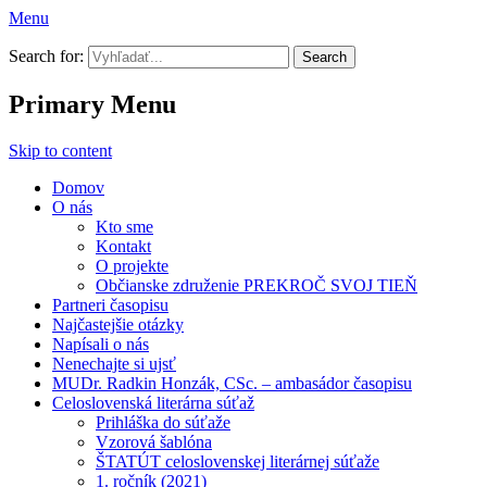
Menu
Prekroč svoj tieň
Search for:
Primary Menu
Skip to content
Domov
O nás
Kto sme
Kontakt
O projekte
Občianske združenie PREKROČ SVOJ TIEŇ
Partneri časopisu
Najčastejšie otázky
Napísali o nás
Nenechajte si ujsť
MUDr. Radkin Honzák, CSc. – ambasádor časopisu
Celoslovenská literárna súťaž
Prihláška do súťaže
Vzorová šablóna
ŠTATÚT celoslovenskej literárnej súťaže
1. ročník (2021)