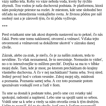
vázy nášho tela. Keby vo váze nebola voda, kvety by rýchlo
zhynuli. Tou vodou je naša duchovná podstata. Je platformou, ktorá
nám poskytuje priestor na rozlet. Je miestom, kde sme slobodní bez
ohľadu na obmedzenia vonkajšieho sveta. Je živnou pôdou pre náš
osobný rast a je zároveň tým, čo tú pôdu vyživuje.
***
Pred sviatkami sme tak akosi dopredu nastavení na to pekné, čo nás
čaká. Preto sme tomu naklonení, otvorení a vnímaví. Vďaka tejto
otvorenosti a vnímavosti sa dokážeme ukotviť v zázraku danej
chvíle.
Zázrak, alebo za-zrak, je niečo, čo je za naším zrakom, teda to
nevidíme. To však neznamená, že to neexistuje. Nemusím to vidieť,
no o to intenzívnejšie to môžem precítiť. Dotýka sa ma to v hĺbke
mojej duše. Tam, kde je most, po ktorom prechádzam do krajiny
vlastného duchovna. A čo v nej nachádzam? Samu seba. Svoj stred.
Jediný pevný bod v celom vesmíre. Zdroj mojej sily, múdrosti
a poznania. Poznania samej seba. A cez toto poznanie potom
spoznávam vonkajší svet a ľudí v ňom.
Tu sme sa dostali k podstate toho, prečo sme cez sviatky takí
spokojní, radostní a naplnení
.
Lebo sme sa spojili sami so sebou.
Vrátili sme sa k sebe a vtedy sa nám otvorila cesta k tým druhým.
Určite to poznáš. Sú to tie chvíle, keď sme k ľuďom pozornejší,