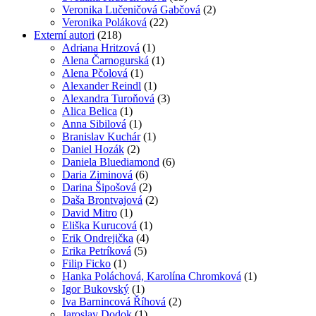
Veronika Lučeničová Gabčová
(2)
Veronika Poláková
(22)
Externí autori
(218)
Adriana Hritzová
(1)
Alena Čarnogurská
(1)
Alena Pčolová
(1)
Alexander Reindl
(1)
Alexandra Turoňová
(3)
Alica Belica
(1)
Anna Sibilová
(1)
Branislav Kuchár
(1)
Daniel Hozák
(2)
Daniela Bluediamond
(6)
Daria Ziminová
(6)
Darina Šipošová
(2)
Daša Brontvajová
(2)
David Mitro
(1)
Eliška Kurucová
(1)
Erik Ondrejička
(4)
Erika Petríková
(5)
Filip Ficko
(1)
Hanka Poláchová, Karolína Chromková
(1)
Igor Bukovský
(1)
Iva Barnincová Říhová
(2)
Jaroslav Dodok
(1)