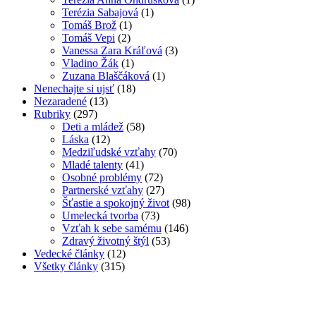
Terézia Sabajová
(1)
Tomáš Brož
(1)
Tomáš Vepi
(2)
Vanessa Zara Kráľová
(3)
Vladino Žák
(1)
Zuzana Blaščáková
(1)
Nenechajte si ujsť
(18)
Nezaradené
(13)
Rubriky
(297)
Deti a mládež
(58)
Láska
(12)
Medziľudské vzťahy
(70)
Mladé talenty
(41)
Osobné problémy
(72)
Partnerské vzťahy
(27)
Šťastie a spokojný život
(98)
Umelecká tvorba
(73)
Vzťah k sebe samému
(146)
Zdravý životný štýl
(53)
Vedecké články
(12)
Všetky články
(315)