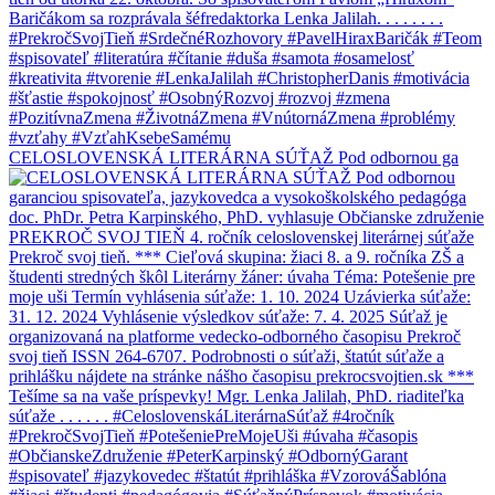
CELOSLOVENSKÁ LITERÁRNA SÚŤAŽ Pod odbornou ga