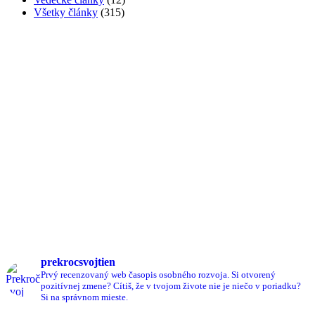
Všetky články
(315)
prekrocsvojtien
Prvý recenzovaný web časopis osobného rozvoja.
Si otvorený
pozitívnej zmene?
Cítiš, že v tvojom živote nie je niečo v poriadku?
Si na správnom mieste.