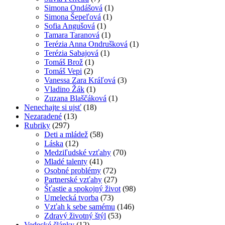
Simona Ondášová
(1)
Simona Šepeľová
(1)
Sofia Angušová
(1)
Tamara Taranová
(1)
Terézia Anna Ondrušková
(1)
Terézia Sabajová
(1)
Tomáš Brož
(1)
Tomáš Vepi
(2)
Vanessa Zara Kráľová
(3)
Vladino Žák
(1)
Zuzana Blaščáková
(1)
Nenechajte si ujsť
(18)
Nezaradené
(13)
Rubriky
(297)
Deti a mládež
(58)
Láska
(12)
Medziľudské vzťahy
(70)
Mladé talenty
(41)
Osobné problémy
(72)
Partnerské vzťahy
(27)
Šťastie a spokojný život
(98)
Umelecká tvorba
(73)
Vzťah k sebe samému
(146)
Zdravý životný štýl
(53)
Vedecké články
(12)