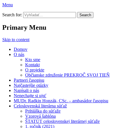
Menu
Prekroč svoj tieň
Search for:
Primary Menu
Skip to content
Domov
O nás
Kto sme
Kontakt
O projekte
Občianske združenie PREKROČ SVOJ TIEŇ
Partneri časopisu
Najčastejšie otázky
Napísali o nás
Nenechajte si ujsť
MUDr. Radkin Honzák, CSc. – ambasádor časopisu
Celoslovenská literárna súťaž
Prihláška do súťaže
Vzorová šablóna
ŠTATÚT celoslovenskej literárnej súťaže
1. ročník (2021)