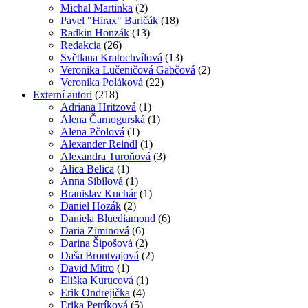
Michal Martinka
(2)
Pavel "Hirax" Baričák
(18)
Radkin Honzák
(13)
Redakcia
(26)
Světlana Kratochvílová
(13)
Veronika Lučeničová Gabčová
(2)
Veronika Poláková
(22)
Externí autori
(218)
Adriana Hritzová
(1)
Alena Čarnogurská
(1)
Alena Pčolová
(1)
Alexander Reindl
(1)
Alexandra Turoňová
(3)
Alica Belica
(1)
Anna Sibilová
(1)
Branislav Kuchár
(1)
Daniel Hozák
(2)
Daniela Bluediamond
(6)
Daria Ziminová
(6)
Darina Šipošová
(2)
Daša Brontvajová
(2)
David Mitro
(1)
Eliška Kurucová
(1)
Erik Ondrejička
(4)
Erika Petríková
(5)