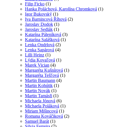
Filip Ficko
(1)
Hanka Poláchová, Karolína Chromková
(1)
Igor Bukovský
(1)
Iva Barnincová Říhová
(2)
Jaroslav Dodok
(1)
Jaroslav Sedlák
(1)
Katarína Páleníková
(3)
Katarína Salášková
(1)
Lenka Ondrlová
(2)
Lenka Sapárová
(4)
Lilli Heinz
(1)
Lýdia Kovaľová
(1)
Marek Vician
(4)
Margaréta Kušnírová
(1)
Margaréta Tešľová
(1)
Martin Baumann
(4)
Martin Kohútik
(1)
Martin Novák
(1)
Martin Tamásfi
(1)
Michaela Jónová
(6)
Michaela Poláková
(1)
Miriam Mišincová
(1)
Romana Kováčiková
(2)
Samuel Barát
(1)
Silvia Ferreira
(7)