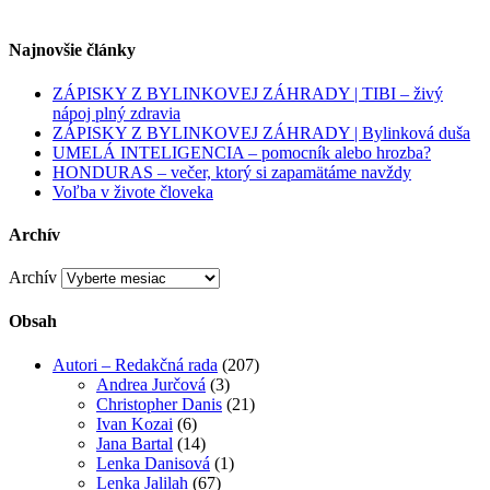
Najnovšie články
ZÁPISKY Z BYLINKOVEJ ZÁHRADY | TIBI – živý
nápoj plný zdravia
ZÁPISKY Z BYLINKOVEJ ZÁHRADY | Bylinková duša
UMELÁ INTELIGENCIA – pomocník alebo hrozba?
HONDURAS – večer, ktorý si zapamätáme navždy
Voľba v živote človeka
Archív
Archív
Obsah
Autori – Redakčná rada
(207)
Andrea Jurčová
(3)
Christopher Danis
(21)
Ivan Kozai
(6)
Jana Bartal
(14)
Lenka Danisová
(1)
Lenka Jalilah
(67)