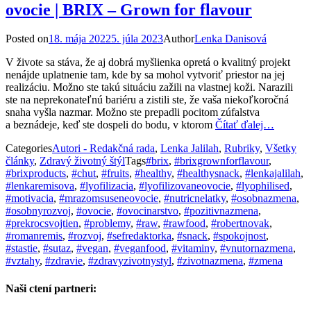
ovocie | BRIX – Grown for flavour
Posted on
18. mája 2022
5. júla 2023
Author
Lenka Danisová
V živote sa stáva, že aj dobrá myšlienka opretá o kvalitný projekt
nenájde uplatnenie tam, kde by sa mohol vytvoriť priestor na jej
realizáciu. Možno ste takú situáciu zažili na vlastnej koži. Narazili
ste na neprekonateľnú bariéru a zistili ste, že vaša niekoľkoročná
snaha vyšla nazmar. Možno ste prepadli pocitom zúfalstva
a beznádeje, keď ste dospeli do bodu, v ktorom
Čítať ďalej…
Categories
Autori - Redakčná rada
,
Lenka Jalilah
,
Rubriky
,
Všetky
články
,
Zdravý životný štýl
Tags
#brix
,
#brixgrownforflavour
,
#brixproducts
,
#chut
,
#fruits
,
#healthy
,
#healthysnack
,
#lenkajalilah
,
#lenkaremisova
,
#lyofilizacia
,
#lyofilizovaneovocie
,
#lyophilised
,
#motivacia
,
#mrazomsuseneovocie
,
#nutricnelatky
,
#osobnazmena
,
#osobnyrozvoj
,
#ovocie
,
#ovocinarstvo
,
#pozitivnazmena
,
#prekrocsvojtien
,
#problemy
,
#raw
,
#rawfood
,
#robertnovak
,
#romanremis
,
#rozvoj
,
#sefredaktorka
,
#snack
,
#spokojnost
,
#stastie
,
#sutaz
,
#vegan
,
#veganfood
,
#vitaminy
,
#vnutornazmena
,
#vztahy
,
#zdravie
,
#zdravyzivotnystyl
,
#zivotnazmena
,
#zmena
Naši ctení partneri: