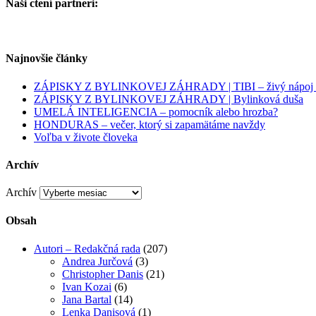
Naši ctení partneri:
Najnovšie články
ZÁPISKY Z BYLINKOVEJ ZÁHRADY | TIBI – živý nápoj pl
ZÁPISKY Z BYLINKOVEJ ZÁHRADY | Bylinková duša
UMELÁ INTELIGENCIA – pomocník alebo hrozba?
HONDURAS – večer, ktorý si zapamätáme navždy
Voľba v živote človeka
Archív
Archív
Obsah
Autori – Redakčná rada
(207)
Andrea Jurčová
(3)
Christopher Danis
(21)
Ivan Kozai
(6)
Jana Bartal
(14)
Lenka Danisová
(1)