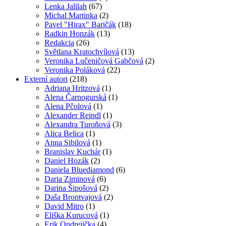
Lenka Jalilah
(67)
Michal Martinka
(2)
Pavel "Hirax" Baričák
(18)
Radkin Honzák
(13)
Redakcia
(26)
Světlana Kratochvílová
(13)
Veronika Lučeničová Gabčová
(2)
Veronika Poláková
(22)
Externí autori
(218)
Adriana Hritzová
(1)
Alena Čarnogurská
(1)
Alena Pčolová
(1)
Alexander Reindl
(1)
Alexandra Turoňová
(3)
Alica Belica
(1)
Anna Sibilová
(1)
Branislav Kuchár
(1)
Daniel Hozák
(2)
Daniela Bluediamond
(6)
Daria Ziminová
(6)
Darina Šipošová
(2)
Daša Brontvajová
(2)
David Mitro
(1)
Eliška Kurucová
(1)
Erik Ondrejička
(4)