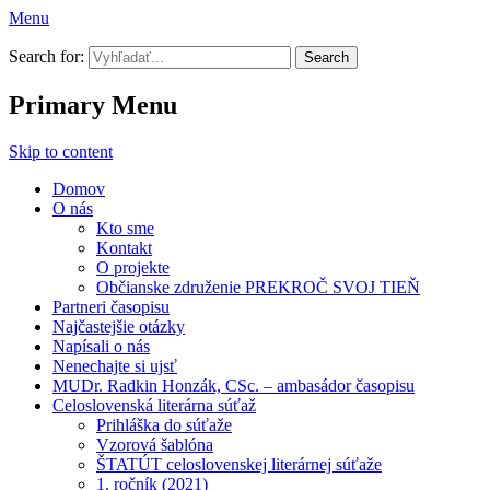
Menu
Prekroč svoj tieň
Search for:
Primary Menu
Skip to content
Domov
O nás
Kto sme
Kontakt
O projekte
Občianske združenie PREKROČ SVOJ TIEŇ
Partneri časopisu
Najčastejšie otázky
Napísali o nás
Nenechajte si ujsť
MUDr. Radkin Honzák, CSc. – ambasádor časopisu
Celoslovenská literárna súťaž
Prihláška do súťaže
Vzorová šablóna
ŠTATÚT celoslovenskej literárnej súťaže
1. ročník (2021)