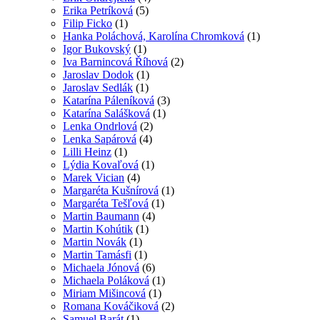
Erika Petríková
(5)
Filip Ficko
(1)
Hanka Poláchová, Karolína Chromková
(1)
Igor Bukovský
(1)
Iva Barnincová Říhová
(2)
Jaroslav Dodok
(1)
Jaroslav Sedlák
(1)
Katarína Páleníková
(3)
Katarína Salášková
(1)
Lenka Ondrlová
(2)
Lenka Sapárová
(4)
Lilli Heinz
(1)
Lýdia Kovaľová
(1)
Marek Vician
(4)
Margaréta Kušnírová
(1)
Margaréta Tešľová
(1)
Martin Baumann
(4)
Martin Kohútik
(1)
Martin Novák
(1)
Martin Tamásfi
(1)
Michaela Jónová
(6)
Michaela Poláková
(1)
Miriam Mišincová
(1)
Romana Kováčiková
(2)
Samuel Barát
(1)