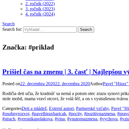
2. ročník (2022)
3. ročník (2023)
4. ročník (2024)
Search
Search for:
Značka:
#priklad
Prišiel čas na zmenu | 3. časť | Najlepšou
Posted on
22. decembra 2020
22. decembra 2020
Author
Pavel "Hirax"
Rodičia deti učia, že kradnúť sa nemá a potom otec zrazu synovi pri
stole mobil, mama vraví otcovi, že volá šéf, a on s vystrašenou tv
Categories
Deti a mládež
,
Externí autori
,
Partnerské vzťahy
,
Pavel "Hi
#osobnyrozvoj
,
#pavelhiraxbaricak
,
#pocity
,
#pozitivnazmena
,
#prav
#strach
,
#veronikapolakova
,
#vina
,
#vnutornazmena
,
#vychova
,
#vzt