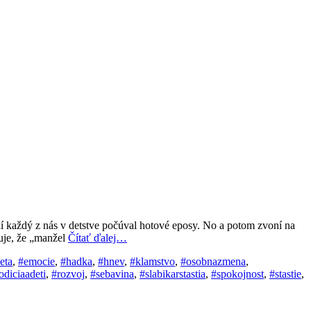
ní každý z nás v detstve počúval hotové eposy. No a potom zvoní na
uje, že „manžel
Čítať ďalej…
eta
,
#emocie
,
#hadka
,
#hnev
,
#klamstvo
,
#osobnazmena
,
odiciaadeti
,
#rozvoj
,
#sebavina
,
#slabikarstastia
,
#spokojnost
,
#stastie
,