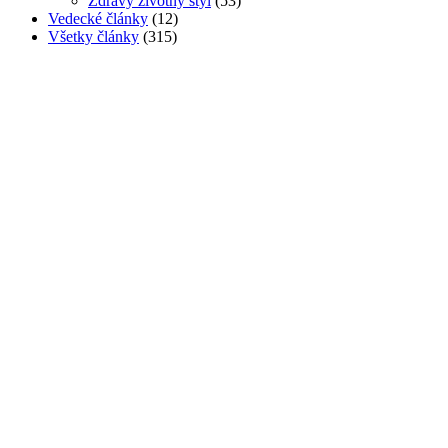
Zdravý životný štýl
(53)
Vedecké články
(12)
Všetky články
(315)