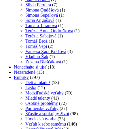
Silvia Ferreira
(7)
Simona Ondášová
(1)
Simona Šepeľová
(1)
Sofia Angušová
(1)
Tamara Taranová
(1)
Terézia Anna Ondrušková
(1)
Terézia Sabajová
(1)
Tomáš Brož
(1)
Tomáš Vepi
(2)
Vanessa Zara Kráľová
(3)
Vladino Žák
(1)
Zuzana Blaščáková
(1)
Nenechajte si ujsť
(18)
Nezaradené
(13)
Rubriky
(297)
Deti a mládež
(58)
Láska
(12)
Medziľudské vzťahy
(70)
Mladé talenty
(41)
Osobné problémy
(72)
Partnerské vzťahy
(27)
Šťastie a spokojný život
(98)
Umelecká tvorba
(73)
Vzťah k sebe samému
(146)