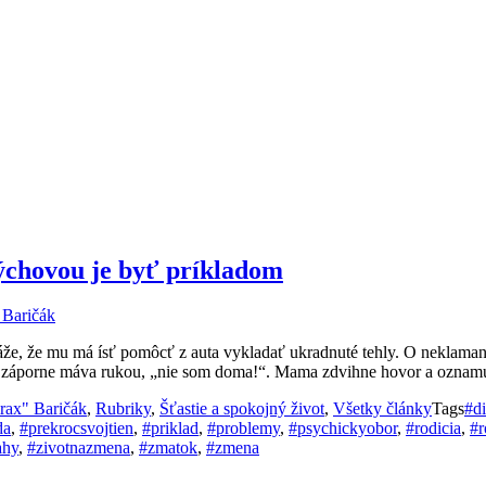
 výchovou je byť príkladom
 Baričák
káže, že mu má ísť pomôcť z auta vykladať ukradnuté tehly. O neklama
árou záporne máva rukou, „nie som doma!“. Mama zdvihne hovor a oznam
rax" Baričák
,
Rubriky
,
Šťastie a spokojný život
,
Všetky články
Tags
#di
da
,
#prekrocsvojtien
,
#priklad
,
#problemy
,
#psychickyobor
,
#rodicia
,
#r
ahy
,
#zivotnazmena
,
#zmatok
,
#zmena