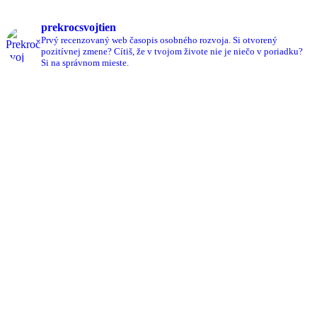
prekrocsvojtien
Prvý recenzovaný web časopis osobného rozvoja.
Si otvorený
pozitívnej zmene?
Cítiš, že v tvojom živote nie je niečo v poriadku?
Si na správnom mieste.