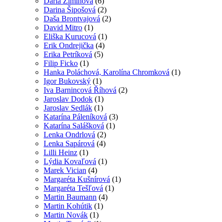
Daria Ziminová
(6)
Darina Šipošová
(2)
Daša Brontvajová
(2)
David Mitro
(1)
Eliška Kurucová
(1)
Erik Ondrejička
(4)
Erika Petríková
(5)
Filip Ficko
(1)
Hanka Poláchová, Karolína Chromková
(1)
Igor Bukovský
(1)
Iva Barnincová Říhová
(2)
Jaroslav Dodok
(1)
Jaroslav Sedlák
(1)
Katarína Páleníková
(3)
Katarína Salášková
(1)
Lenka Ondrlová
(2)
Lenka Sapárová
(4)
Lilli Heinz
(1)
Lýdia Kovaľová
(1)
Marek Vician
(4)
Margaréta Kušnírová
(1)
Margaréta Tešľová
(1)
Martin Baumann
(4)
Martin Kohútik
(1)
Martin Novák
(1)