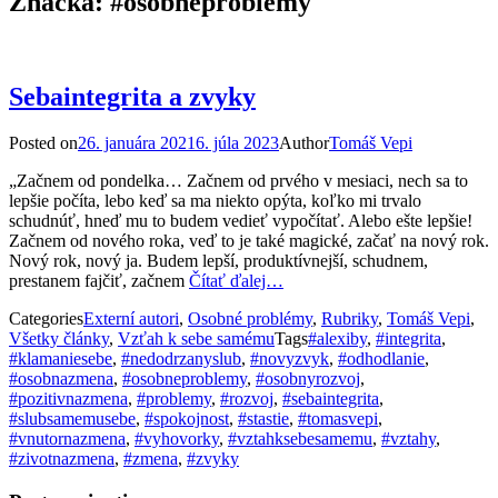
Značka:
#osobneproblemy
Sebaintegrita a zvyky
Posted on
26. januára 2021
6. júla 2023
Author
Tomáš Vepi
„Začnem od pondelka… Začnem od prvého v mesiaci, nech sa to
lepšie počíta, lebo keď sa ma niekto opýta, koľko mi trvalo
schudnúť, hneď mu to budem vedieť vypočítať. Alebo ešte lepšie!
Začnem od nového roka, veď to je také magické, začať na nový rok.
Nový rok, nový ja. Budem lepší, produktívnejší, schudnem,
prestanem fajčiť, začnem
Čítať ďalej…
Categories
Externí autori
,
Osobné problémy
,
Rubriky
,
Tomáš Vepi
,
Všetky články
,
Vzťah k sebe samému
Tags
#alexiby
,
#integrita
,
#klamaniesebe
,
#nedodrzanyslub
,
#novyzvyk
,
#odhodlanie
,
#osobnazmena
,
#osobneproblemy
,
#osobnyrozvoj
,
#pozitivnazmena
,
#problemy
,
#rozvoj
,
#sebaintegrita
,
#slubsamemusebe
,
#spokojnost
,
#stastie
,
#tomasvepi
,
#vnutornazmena
,
#vyhovorky
,
#vztahksebesamemu
,
#vztahy
,
#zivotnazmena
,
#zmena
,
#zvyky