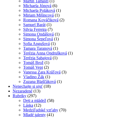
Martin Tamásfi
(1)
Michaela Jónová
(6)
Michaela Poláková
(1)
Miriam Mišincová
(1)
Romana Kováčiková
(2)
Samuel Barát
(1)
Silvia Ferreira
(7)
Simona Ondášová
(1)
Simona Šepeľová
(1)
Sofia Angušová
(1)
Tamara Taranová
(1)
Terézia Anna Ondrušková
(1)
Terézia Sabajová
(1)
Tomáš Brož
(1)
Tomáš Vepi
(2)
Vanessa Zara Kráľová
(3)
Vladino Žák
(1)
Zuzana Blaščáková
(1)
Nenechajte si ujsť
(18)
Nezaradené
(13)
Rubriky
(297)
Deti a mládež
(58)
Láska
(12)
Medziľudské vzťahy
(70)
Mladé talenty
(41)