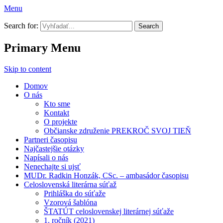
Menu
Prekroč svoj tieň
Search for:
Primary Menu
Skip to content
Domov
O nás
Kto sme
Kontakt
O projekte
Občianske združenie PREKROČ SVOJ TIEŇ
Partneri časopisu
Najčastejšie otázky
Napísali o nás
Nenechajte si ujsť
MUDr. Radkin Honzák, CSc. – ambasádor časopisu
Celoslovenská literárna súťaž
Prihláška do súťaže
Vzorová šablóna
ŠTATÚT celoslovenskej literárnej súťaže
1. ročník (2021)