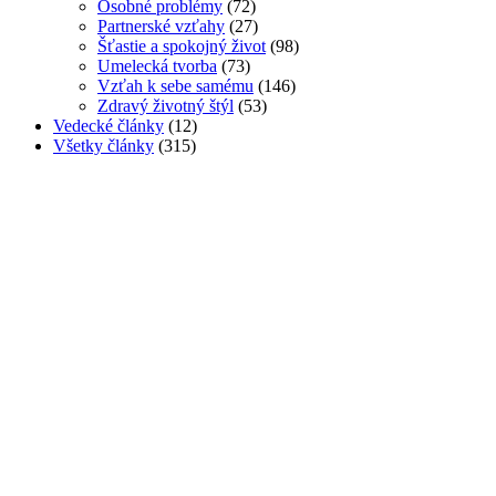
Osobné problémy
(72)
Partnerské vzťahy
(27)
Šťastie a spokojný život
(98)
Umelecká tvorba
(73)
Vzťah k sebe samému
(146)
Zdravý životný štýl
(53)
Vedecké články
(12)
Všetky články
(315)