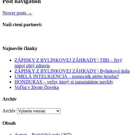
Post navigation
Newer posts
→
Naši ctení partneri:
Najnovšie články
ZÁPISKY Z BYLINKOVEJ ZÁHRADY | TIBI – živý
nápoj plný zdravia
ZÁPISKY Z BYLINKOVEJ ZÁHRADY | Bylinková duša
UMELÁ INTELIGENCIA – pomocník alebo hrozba?
HONDURAS – večer, ktorý si zapamätáme navždy
Voľba v živote človeka
Archív
Archív
Obsah
Autori – Redakčná rada
(207)