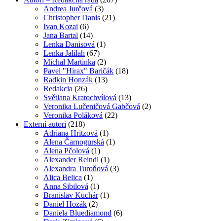
Andrea Jurčová
(3)
Christopher Danis
(21)
Ivan Kozai
(6)
Jana Bartal
(14)
Lenka Danisová
(1)
Lenka Jalilah
(67)
Michal Martinka
(2)
Pavel "Hirax" Baričák
(18)
Radkin Honzák
(13)
Redakcia
(26)
Světlana Kratochvílová
(13)
Veronika Lučeničová Gabčová
(2)
Veronika Poláková
(22)
Externí autori
(218)
Adriana Hritzová
(1)
Alena Čarnogurská
(1)
Alena Pčolová
(1)
Alexander Reindl
(1)
Alexandra Turoňová
(3)
Alica Belica
(1)
Anna Sibilová
(1)
Branislav Kuchár
(1)
Daniel Hozák
(2)
Daniela Bluediamond
(6)