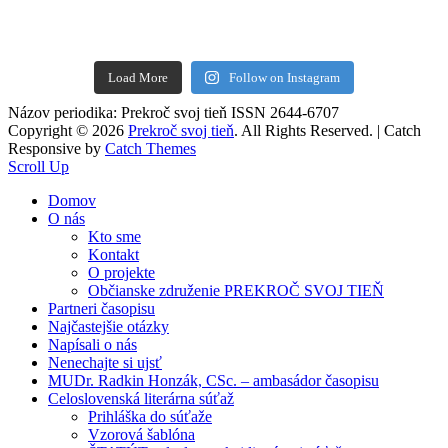
Load More
Follow on Instagram
Názov periodika: Prekroč svoj tieň ISSN 2644-6707
Copyright © 2026
Prekroč svoj tieň
. All Rights Reserved. | Catch
Responsive by
Catch Themes
Scroll Up
Domov
O nás
Kto sme
Kontakt
O projekte
Občianske združenie PREKROČ SVOJ TIEŇ
Partneri časopisu
Najčastejšie otázky
Napísali o nás
Nenechajte si ujsť
MUDr. Radkin Honzák, CSc. – ambasádor časopisu
Celoslovenská literárna súťaž
Prihláška do súťaže
Vzorová šablóna