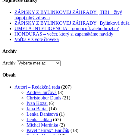
Najnovšie články
ZÁPISKY Z BYLINKOVEJ ZÁHRADY | TIBI – živý
nápoj plný zdravia
ZÁPISKY Z BYLINKOVEJ ZÁHRADY | Bylinková duša
UMELÁ INTELIGENCIA – pomocník alebo hrozba?
HONDURAS – večer, ktorý si zapamätáme navždy
Voľba v živote človeka
Archív
Archív
Obsah
Autori – Redakčná rada
(207)
Andrea Jurčová
(3)
Christopher Danis
(21)
Ivan Kozai
(6)
Jana Bartal
(14)
Lenka Danisová
(1)
Lenka Jalilah
(67)
Michal Martinka
(2)
Pavel "Hirax" Baričák
(18)