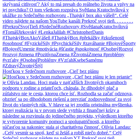
Hosťkou v Srdečnom rozhovore „Cieľ bez plánu