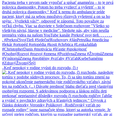
„Keď nepokoj v rodine vyústi do rozvodu, či r