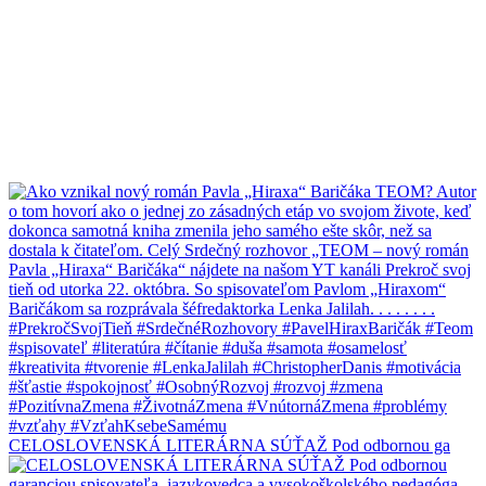
CELOSLOVENSKÁ LITERÁRNA SÚŤAŽ Pod odbornou ga