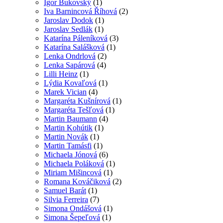
Igor Bukovský
(1)
Iva Barnincová Říhová
(2)
Jaroslav Dodok
(1)
Jaroslav Sedlák
(1)
Katarína Páleníková
(3)
Katarína Salášková
(1)
Lenka Ondrlová
(2)
Lenka Sapárová
(4)
Lilli Heinz
(1)
Lýdia Kovaľová
(1)
Marek Vician
(4)
Margaréta Kušnírová
(1)
Margaréta Tešľová
(1)
Martin Baumann
(4)
Martin Kohútik
(1)
Martin Novák
(1)
Martin Tamásfi
(1)
Michaela Jónová
(6)
Michaela Poláková
(1)
Miriam Mišincová
(1)
Romana Kováčiková
(2)
Samuel Barát
(1)
Silvia Ferreira
(7)
Simona Ondášová
(1)
Simona Šepeľová
(1)