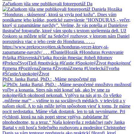
Začiatkom júla sme publikovali fotoreportáž Da
PhDr. Janka Bartal, PhD.: „Máme nespočetné mn