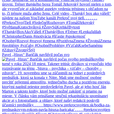
Pavel „Hirax“ Baričák navštívil počas svo