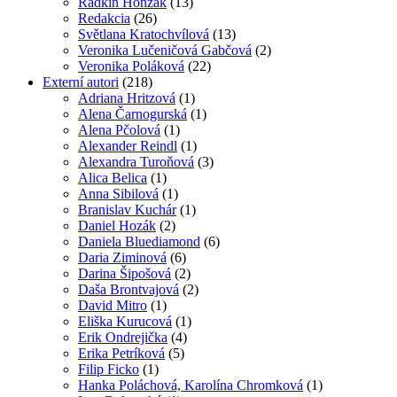
Radkin Honzák
(13)
Redakcia
(26)
Světlana Kratochvílová
(13)
Veronika Lučeničová Gabčová
(2)
Veronika Poláková
(22)
Externí autori
(218)
Adriana Hritzová
(1)
Alena Čarnogurská
(1)
Alena Pčolová
(1)
Alexander Reindl
(1)
Alexandra Turoňová
(3)
Alica Belica
(1)
Anna Sibilová
(1)
Branislav Kuchár
(1)
Daniel Hozák
(2)
Daniela Bluediamond
(6)
Daria Ziminová
(6)
Darina Šipošová
(2)
Daša Brontvajová
(2)
David Mitro
(1)
Eliška Kurucová
(1)
Erik Ondrejička
(4)
Erika Petríková
(5)
Filip Ficko
(1)
Hanka Poláchová, Karolína Chromková
(1)