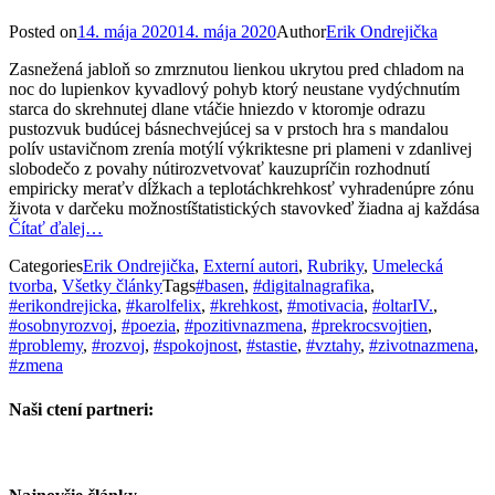
Posted on
14. mája 2020
14. mája 2020
Author
Erik Ondrejička
Zasnežená jabloň so zmrznutou lienkou ukrytou pred chladom na
noc do lupienkov kyvadlový pohyb ktorý neustane vydýchnutím
starca do skrehnutej dlane vtáčie hniezdo v ktoromje odrazu
pustozvuk budúcej básnechvejúcej sa v prstoch hra s mandalou
polív ustavičnom zrenía motýlí výkriktesne pri plameni v zdanlivej
slobodečo z povahy nútirozvetvovať kauzupríčin rozhodnutí
empiricky meraťv dĺžkach a teplotáchkrehkosť vyhradenúpre zónu
života v darčeku možnostíštatistických stavovkeď žiadna aj každása
Čítať ďalej…
Categories
Erik Ondrejička
,
Externí autori
,
Rubriky
,
Umelecká
tvorba
,
Všetky články
Tags
#basen
,
#digitalnagrafika
,
#erikondrejicka
,
#karolfelix
,
#krehkost
,
#motivacia
,
#oltarIV.
,
#osobnyrozvoj
,
#poezia
,
#pozitivnazmena
,
#prekrocsvojtien
,
#problemy
,
#rozvoj
,
#spokojnost
,
#stastie
,
#vztahy
,
#zivotnazmena
,
#zmena
Naši ctení partneri: