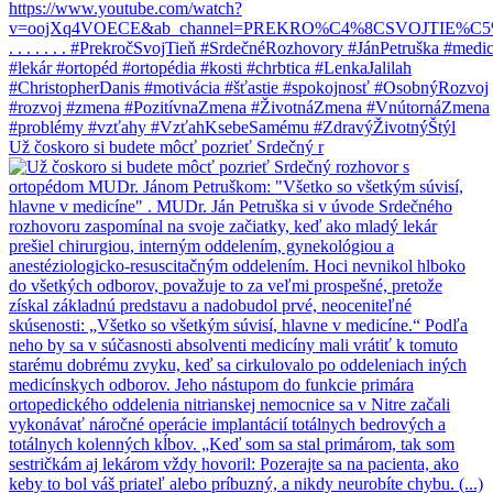
Už čoskoro si budete môcť pozrieť Srdečný r