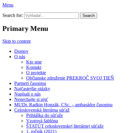
Menu
Prekroč svoj tieň
Search for:
Primary Menu
Skip to content
Domov
O nás
Kto sme
Kontakt
O projekte
Občianske združenie PREKROČ SVOJ TIEŇ
Partneri časopisu
Najčastejšie otázky
Napísali o nás
Nenechajte si ujsť
MUDr. Radkin Honzák, CSc. – ambasádor časopisu
Celoslovenská literárna súťaž
Prihláška do súťaže
Vzorová šablóna
ŠTATÚT celoslovenskej literárnej súťaže
1. ročník (2021)