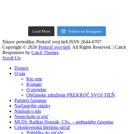
Load More
Follow on Instagram
Názov periodika: Prekroč svoj tieň ISSN 2644-6707
Copyright © 2026
Prekroč svoj tieň
. All Rights Reserved. | Catch
Responsive by
Catch Themes
Scroll Up
Domov
O nás
Kto sme
Kontakt
O projekte
Občianske združenie PREKROČ SVOJ TIEŇ
Partneri časopisu
Najčastejšie otázky
Napísali o nás
Nenechajte si ujsť
MUDr. Radkin Honzák, CSc. – ambasádor časopisu
Celoslovenská literárna súťaž
Prihláška do súťaže