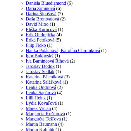
Daniela Bluediamond
(6)
Daria Ziminová
(6)
Darina Šipošová
(2)
Daša Brontvajová
(2)
David Mitro
(1)
Eliška Kurucová
(1)
Erik Ondrejička
(4)
Erika Petríková
(5)
Filip Ficko
(1)
Hanka Poláchová, Karolína Chromková
(1)
Igor Bukovský
(1)
Iva Barnincová Říhová
(2)
Jaroslav Dodok
(1)
Jaroslav Sedlák
(1)
Katarína Páleníková
(3)
Katarína Salášková
(1)
Lenka Ondrlová
(2)
Lenka Sapárová
(4)
Lilli Heinz
(1)
Lýdia Kovaľová
(1)
Marek Vician
(4)
Margaréta Kušnírová
(1)
Margaréta Tešľová
(1)
Martin Baumann
(4)
Martin Kohútik
(1)