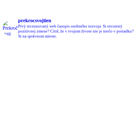
prekrocsvojtien
Prvý recenzovaný web časopis osobného rozvoja.
Si otvorený
pozitívnej zmene?
Cítiš, že v tvojom živote nie je niečo v poriadku?
Si na správnom mieste.