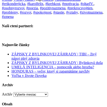
#erikondrejicka
,
#karolfelix
,
#krehkost
,
#motivacia
,
#oltarIV.
,
#osobnyrozvoj
,
#poezia
,
#pozitivnazmena
,
#prekrocsvojtien
,
#problemy
,
#rozvoj
,
#spokojnost
,
#stastie
,
#vztahy
,
#zivotnazmena
,
#zmena
Naši ctení partneri:
Najnovšie články
ZÁPISKY Z BYLINKOVEJ ZÁHRADY | TIBI – živý
nápoj plný zdravia
ZÁPISKY Z BYLINKOVEJ ZÁHRADY | Bylinková duša
UMELÁ INTELIGENCIA – pomocník alebo hrozba?
HONDURAS – večer, ktorý si zapamätáme navždy
Voľba v živote človeka
Archív
Archív
Obsah