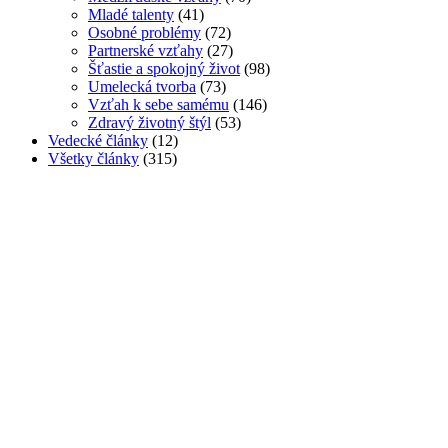
Mladé talenty
(41)
Osobné problémy
(72)
Partnerské vzťahy
(27)
Šťastie a spokojný život
(98)
Umelecká tvorba
(73)
Vzťah k sebe samému
(146)
Zdravý životný štýl
(53)
Vedecké články
(12)
Všetky články
(315)