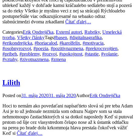
uhlekeď každý v dohľade kamsi kráčaalebo sedíalebo stojí a pozerá
sa do rieky Všetko je myslino veci z nej sa strácajú Rýchloalebo
postupneStále viac odkazujúcesamé na sebaako odraz
slabnúcimedzi dvoma zrkadlami
Čítať ďalej…
Categories
Erik Ondrejička
,
Externí autori
,
Rubriky
,
Umelecká
tvorba
,
Všetky články
Tags
#basen
,
#digitalnagrafika
,
#erikondrejicka
,
#horiacalod
,
#karolfelix
,
#motivacia
,
#osobnyrozvoj
,
#poezia
,
#pozitivnazmena
,
#prekrocsvojtien
,
#pribeh
,
#problemy
,
#rozvoj
,
#spokojnost
,
#stastie
,
#volanie
,
#vztahy
,
#zivotnazmena
,
#zmena
Lilith
Posted on
31. mája 2020
31. mája 2020
Author
Erik Ondrejička
Hoci to nemám ako povedaťani napísaťtieto slová sú pre teba Adam
Asi je to už jednoale nezmizla som odrazu Najprv som sa stala
nehmotnoupo častiachktorých si sa dotkol naposledy Keď si putoval
prstom od šije cez vlasystredom čelapo nose až k ústamk odtlačku
na perea po brade dolu krkommoja hlava prestala čokoľvek vážiť
Keď si
Čítať ďalej…