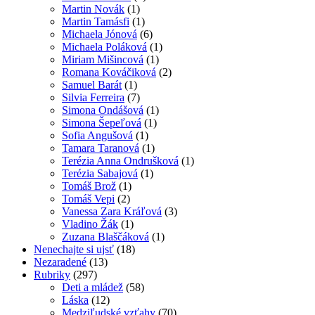
Martin Novák
(1)
Martin Tamásfi
(1)
Michaela Jónová
(6)
Michaela Poláková
(1)
Miriam Mišincová
(1)
Romana Kováčiková
(2)
Samuel Barát
(1)
Silvia Ferreira
(7)
Simona Ondášová
(1)
Simona Šepeľová
(1)
Sofia Angušová
(1)
Tamara Taranová
(1)
Terézia Anna Ondrušková
(1)
Terézia Sabajová
(1)
Tomáš Brož
(1)
Tomáš Vepi
(2)
Vanessa Zara Kráľová
(3)
Vladino Žák
(1)
Zuzana Blaščáková
(1)
Nenechajte si ujsť
(18)
Nezaradené
(13)
Rubriky
(297)
Deti a mládež
(58)
Láska
(12)
Medziľudské vzťahy
(70)