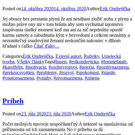
Posted on
14. októbra 2020
14. októbra 2020
Author
Erik Ondrejička
Jej obrazy bez prestania plynú že ani nestíham zložiť nohu z plynu a
možno práve ony mi v tom bránia aby som vychutnal tajomstvo
zaspávania sladký moment keď ma ani za nič neprinútia opustiť
karmu samoty a zabudnutia kým v bezvedomí a celkom neznámy a
nezraniteľný osudovými ženami neskončím nakoniec v dlhom
hľadaní s ťažko
Čítať ďalej…
Categories
Erik Ondrejička
,
Externí autori
,
Rubriky
,
Umelecká
tvorba
,
Všetky články
Tags
#basen
,
#erikondrejicka
,
#femmefatale
,
#karolfelix
,
#motivacia
,
#osobnyrozvoj
,
#poezia
,
#pozitivnazmena
,
#prekrocsvojtien
,
#problemy
,
#rozvoj
,
#spokojnost
,
#stastie
,
#vnutornazmena
,
#vztahy
,
#zivotnazmena
,
#zmena
Príbeh
Posted on
23. júla 2020
23. júla 2020
Author
Erik Ondrejička
Počet možných stavovje nespočítateľný A tiektoré sa stanúzávisia od
príčinnostia od ich zaznamenania No v príbehu sa dá
pokračovaťkedykoľvek Hoci aj čajkouletiacou v premenlivom