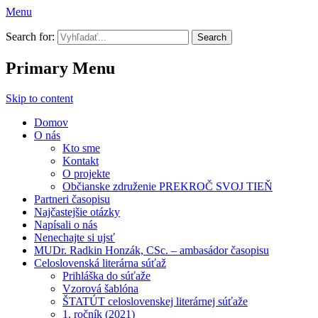
Menu
Prekroč svoj tieň
Search for:
Primary Menu
Skip to content
Domov
O nás
Kto sme
Kontakt
O projekte
Občianske združenie PREKROČ SVOJ TIEŇ
Partneri časopisu
Najčastejšie otázky
Napísali o nás
Nenechajte si ujsť
MUDr. Radkin Honzák, CSc. – ambasádor časopisu
Celoslovenská literárna súťaž
Prihláška do súťaže
Vzorová šablóna
ŠTATÚT celoslovenskej literárnej súťaže
1. ročník (2021)