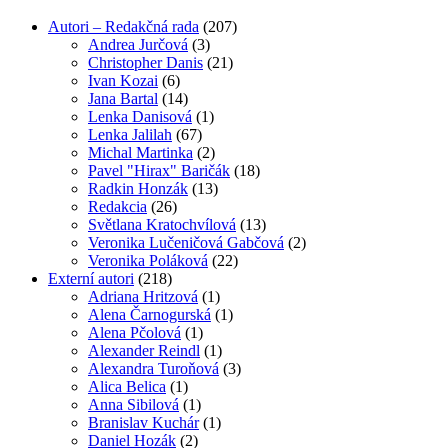
Autori – Redakčná rada
(207)
Andrea Jurčová
(3)
Christopher Danis
(21)
Ivan Kozai
(6)
Jana Bartal
(14)
Lenka Danisová
(1)
Lenka Jalilah
(67)
Michal Martinka
(2)
Pavel "Hirax" Baričák
(18)
Radkin Honzák
(13)
Redakcia
(26)
Světlana Kratochvílová
(13)
Veronika Lučeničová Gabčová
(2)
Veronika Poláková
(22)
Externí autori
(218)
Adriana Hritzová
(1)
Alena Čarnogurská
(1)
Alena Pčolová
(1)
Alexander Reindl
(1)
Alexandra Turoňová
(3)
Alica Belica
(1)
Anna Sibilová
(1)
Branislav Kuchár
(1)
Daniel Hozák
(2)