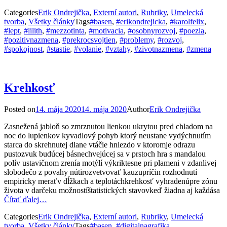
Categories
Erik Ondrejička
,
Externí autori
,
Rubriky
,
Umelecká
tvorba
,
Všetky články
Tags
#basen
,
#erikondrejicka
,
#karolfelix
,
#lept
,
#lilith
,
#mezzotinta
,
#motivacia
,
#osobnyrozvoj
,
#poezia
,
#pozitivnazmena
,
#prekrocsvojtien
,
#problemy
,
#rozvoj
,
#spokojnost
,
#stastie
,
#volanie
,
#vztahy
,
#zivotnazmena
,
#zmena
Krehkosť
Posted on
14. mája 2020
14. mája 2020
Author
Erik Ondrejička
Zasnežená jabloň so zmrznutou lienkou ukrytou pred chladom na
noc do lupienkov kyvadlový pohyb ktorý neustane vydýchnutím
starca do skrehnutej dlane vtáčie hniezdo v ktoromje odrazu
pustozvuk budúcej básnechvejúcej sa v prstoch hra s mandalou
polív ustavičnom zrenía motýlí výkriktesne pri plameni v zdanlivej
slobodečo z povahy nútirozvetvovať kauzupríčin rozhodnutí
empiricky meraťv dĺžkach a teplotáchkrehkosť vyhradenúpre zónu
života v darčeku možnostíštatistických stavovkeď žiadna aj každása
Čítať ďalej…
Categories
Erik Ondrejička
,
Externí autori
,
Rubriky
,
Umelecká
tvorba
,
Všetky články
Tags
#basen
,
#digitalnagrafika
,