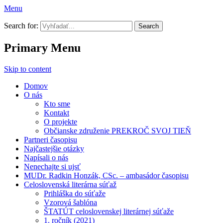
Menu
Prekroč svoj tieň
Search for:
Primary Menu
Skip to content
Domov
O nás
Kto sme
Kontakt
O projekte
Občianske združenie PREKROČ SVOJ TIEŇ
Partneri časopisu
Najčastejšie otázky
Napísali o nás
Nenechajte si ujsť
MUDr. Radkin Honzák, CSc. – ambasádor časopisu
Celoslovenská literárna súťaž
Prihláška do súťaže
Vzorová šablóna
ŠTATÚT celoslovenskej literárnej súťaže
1. ročník (2021)