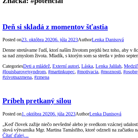
Značka:
#potencial
Deň si skladá z momentov šťastia
Posted on
23. októbra 2020
6. júla 2023
Author
Lenka Danisová
Denne stretávame ľudí, ktorí naším životom prejdú bez toho, aby v ňo
sa nad zmyslom života. Mladík, s ktorým som sa stretla v jedno sep
Categories
Deti a mládež
,
Externí autori
,
Láska
,
Lenka Jalilah
,
Medziľ
#louisbarovejsyndrom
,
#martinkupec
,
#motivacia
,
#moznosti
,
#osobn
#zivotnazmena
,
#zmena
Príbeh pretkaný silou
Posted on
1. októbra 2020
6. júla 2023
Author
Lenka Danisová
„Keď človek zažije niečo nevšedné alebo je svedkom vzácnej udalosti
slová výtvarníka Mgr. Martina Tamásfiho, ktoré odzneli na začiatku 
Čítať ďalej…