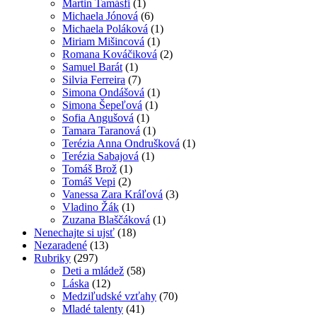
Martin Tamásfi
(1)
Michaela Jónová
(6)
Michaela Poláková
(1)
Miriam Mišincová
(1)
Romana Kováčiková
(2)
Samuel Barát
(1)
Silvia Ferreira
(7)
Simona Ondášová
(1)
Simona Šepeľová
(1)
Sofia Angušová
(1)
Tamara Taranová
(1)
Terézia Anna Ondrušková
(1)
Terézia Sabajová
(1)
Tomáš Brož
(1)
Tomáš Vepi
(2)
Vanessa Zara Kráľová
(3)
Vladino Žák
(1)
Zuzana Blaščáková
(1)
Nenechajte si ujsť
(18)
Nezaradené
(13)
Rubriky
(297)
Deti a mládež
(58)
Láska
(12)
Medziľudské vzťahy
(70)
Mladé talenty
(41)