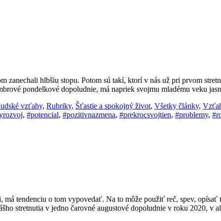
m zanechali hlbšiu stopu. Potom sú takí, ktorí v nás už pri prvom stre
tembrové pondelkové dopoludnie, má napriek svojmu mladému veku jasn
udské vzťahy
,
Rubriky
,
Šťastie a spokojný život
,
Všetky články
,
Vzťa
yrozvoj
,
#potencial
,
#pozitivnazmena
,
#prekrocsvojtien
,
#problemy
,
#r
, má tendenciu o tom vypovedať. Na to môže použiť reč, spev, opísať t
nášho stretnutia v jedno čarovné augustové dopoludnie v roku 2020, v