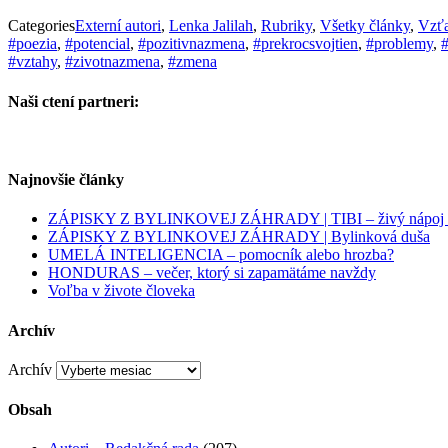
Categories
Externí autori
,
Lenka Jalilah
,
Rubriky
,
Všetky články
,
Vzťa
#poezia
,
#potencial
,
#pozitivnazmena
,
#prekrocsvojtien
,
#problemy
,
#
#vztahy
,
#zivotnazmena
,
#zmena
Naši ctení partneri:
Najnovšie články
ZÁPISKY Z BYLINKOVEJ ZÁHRADY | TIBI – živý nápoj pl
ZÁPISKY Z BYLINKOVEJ ZÁHRADY | Bylinková duša
UMELÁ INTELIGENCIA – pomocník alebo hrozba?
HONDURAS – večer, ktorý si zapamätáme navždy
Voľba v živote človeka
Archív
Archív
Obsah