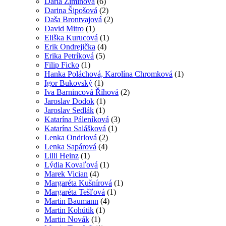
Daria Ziminová
(6)
Darina Šipošová
(2)
Daša Brontvajová
(2)
David Mitro
(1)
Eliška Kurucová
(1)
Erik Ondrejička
(4)
Erika Petríková
(5)
Filip Ficko
(1)
Hanka Poláchová, Karolína Chromková
(1)
Igor Bukovský
(1)
Iva Barnincová Říhová
(2)
Jaroslav Dodok
(1)
Jaroslav Sedlák
(1)
Katarína Páleníková
(3)
Katarína Salášková
(1)
Lenka Ondrlová
(2)
Lenka Sapárová
(4)
Lilli Heinz
(1)
Lýdia Kovaľová
(1)
Marek Vician
(4)
Margaréta Kušnírová
(1)
Margaréta Tešľová
(1)
Martin Baumann
(4)
Martin Kohútik
(1)
Martin Novák
(1)