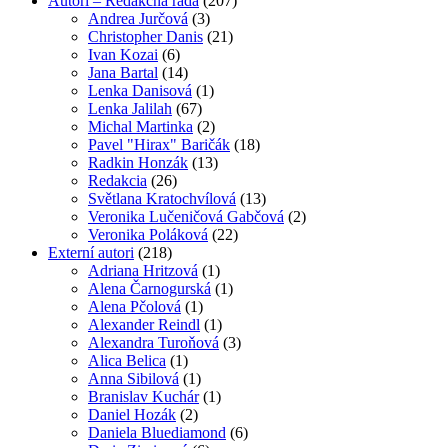
Autori – Redakčná rada
(207)
Andrea Jurčová
(3)
Christopher Danis
(21)
Ivan Kozai
(6)
Jana Bartal
(14)
Lenka Danisová
(1)
Lenka Jalilah
(67)
Michal Martinka
(2)
Pavel "Hirax" Baričák
(18)
Radkin Honzák
(13)
Redakcia
(26)
Světlana Kratochvílová
(13)
Veronika Lučeničová Gabčová
(2)
Veronika Poláková
(22)
Externí autori
(218)
Adriana Hritzová
(1)
Alena Čarnogurská
(1)
Alena Pčolová
(1)
Alexander Reindl
(1)
Alexandra Turoňová
(3)
Alica Belica
(1)
Anna Sibilová
(1)
Branislav Kuchár
(1)
Daniel Hozák
(2)
Daniela Bluediamond
(6)