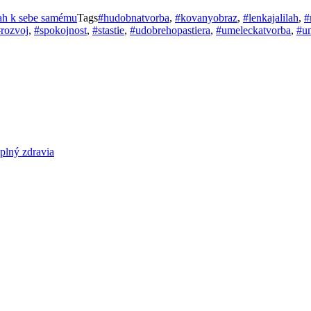
h k sebe samému
Tags
#hudobnatvorba
,
#kovanyobraz
,
#lenkajalilah
,
#
rozvoj
,
#spokojnost
,
#stastie
,
#udobrehopastiera
,
#umeleckatvorba
,
#u
ný zdravia