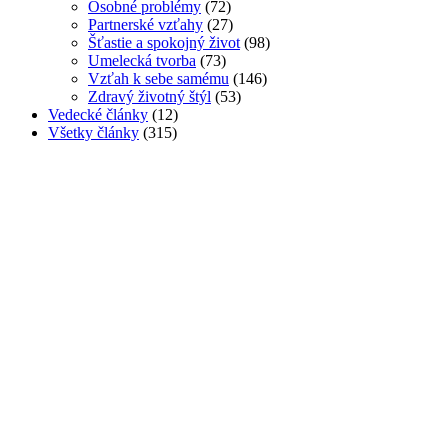
Osobné problémy
(72)
Partnerské vzťahy
(27)
Šťastie a spokojný život
(98)
Umelecká tvorba
(73)
Vzťah k sebe samému
(146)
Zdravý životný štýl
(53)
Vedecké články
(12)
Všetky články
(315)