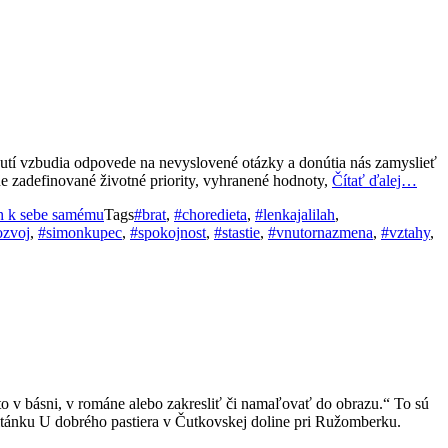
tnutí vzbudia odpovede na nevyslovené otázky a donútia nás zamyslieť
e zadefinované životné priority, vyhranené hodnoty,
Čítať ďalej…
h k sebe samému
Tags
#brat
,
#choredieta
,
#lenkajalilah
,
ozvoj
,
#simonkupec
,
#spokojnost
,
#stastie
,
#vnutornazmena
,
#vztahy
,
o v básni, v románe alebo zakresliť či namaľovať do obrazu.“ To sú
 altánku U dobrého pastiera v Čutkovskej doline pri Ružomberku.