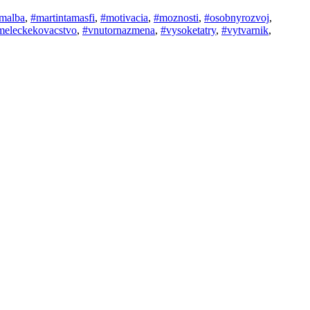
malba
,
#martintamasfi
,
#motivacia
,
#moznosti
,
#osobnyrozvoj
,
meleckekovacstvo
,
#vnutornazmena
,
#vysoketatry
,
#vytvarnik
,