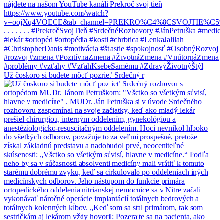
Už čoskoro si budete môcť pozrieť Srdečný r