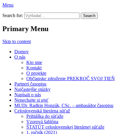
Menu
Prekroč svoj tieň
Search for:
Primary Menu
Skip to content
Domov
O nás
Kto sme
Kontakt
O projekte
Občianske združenie PREKROČ SVOJ TIEŇ
Partneri časopisu
Najčastejšie otázky
Napísali o nás
Nenechajte si ujsť
MUDr. Radkin Honzák, CSc. – ambasádor časopisu
Celoslovenská literárna súťaž
Prihláška do súťaže
Vzorová šablóna
ŠTATÚT celoslovenskej literárnej súťaže
1. ročník (2021)