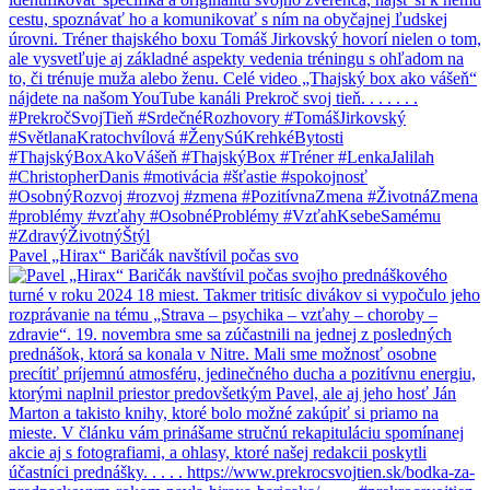
Pavel „Hirax“ Baričák navštívil počas svo