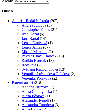
Archív
Obsah
Autori – Redakčná rada
(207)
Andrea Jurčová
(3)
Christopher Danis
(21)
Ivan Kozai
(6)
Jana Bartal
(14)
Lenka Danisová
(1)
Lenka Jalilah
(67)
Michal Martinka
(2)
Pavel "Hirax" Baričák
(18)
Radkin Honzák
(13)
Redakcia
(26)
Světlana Kratochvílová
(13)
Veronika Lučeničová Gabčová
(2)
Veronika Poláková
(22)
Externí autori
(218)
Adriana Hritzová
(1)
Alena Čarnogurská
(1)
Alena Pčolová
(1)
Alexander Reindl
(1)
Alexandra Turoňová
(3)
Alica Belica
(1)