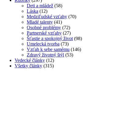
Rubriky
(297)
Deti a mládež
(58)
Láska
(12)
Medziľudské vzťahy
(70)
Mladé talenty
(41)
Osobné problémy
(72)
Partnerské vzťahy
(27)
Šťastie a spokojný život
(98)
Umelecká tvorba
(73)
Vzťah k sebe samému
(146)
Zdravý životný štýl
(53)
Vedecké články
(12)
Všetky články
(315)