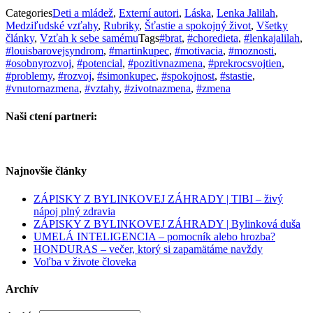
Categories
Deti a mládež
,
Externí autori
,
Láska
,
Lenka Jalilah
,
Medziľudské vzťahy
,
Rubriky
,
Šťastie a spokojný život
,
Všetky
články
,
Vzťah k sebe samému
Tags
#brat
,
#choredieta
,
#lenkajalilah
,
#louisbarovejsyndrom
,
#martinkupec
,
#motivacia
,
#moznosti
,
#osobnyrozvoj
,
#potencial
,
#pozitivnazmena
,
#prekrocsvojtien
,
#problemy
,
#rozvoj
,
#simonkupec
,
#spokojnost
,
#stastie
,
#vnutornazmena
,
#vztahy
,
#zivotnazmena
,
#zmena
Naši ctení partneri:
Najnovšie články
ZÁPISKY Z BYLINKOVEJ ZÁHRADY | TIBI – živý
nápoj plný zdravia
ZÁPISKY Z BYLINKOVEJ ZÁHRADY | Bylinková duša
UMELÁ INTELIGENCIA – pomocník alebo hrozba?
HONDURAS – večer, ktorý si zapamätáme navždy
Voľba v živote človeka
Archív