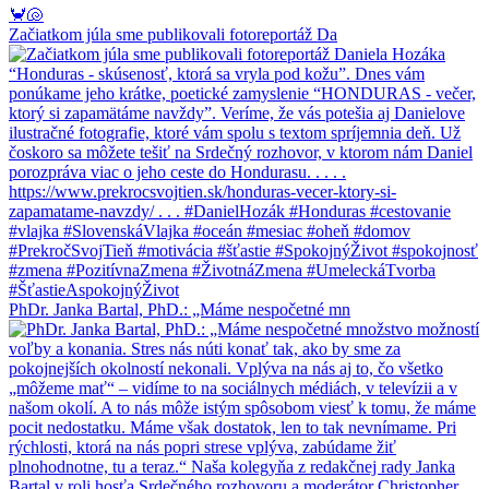
Začiatkom júla sme publikovali fotoreportáž Da
PhDr. Janka Bartal, PhD.: „Máme nespočetné mn