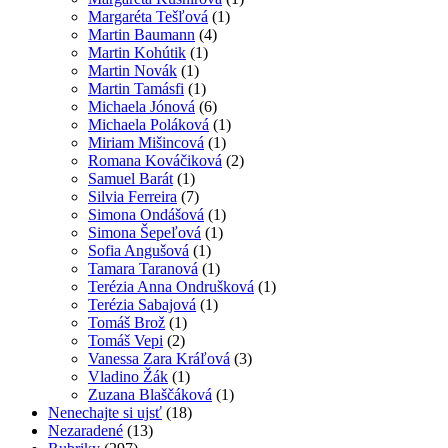
Margaréta Tešľová
(1)
Martin Baumann
(4)
Martin Kohútik
(1)
Martin Novák
(1)
Martin Tamásfi
(1)
Michaela Jónová
(6)
Michaela Poláková
(1)
Miriam Mišincová
(1)
Romana Kováčiková
(2)
Samuel Barát
(1)
Silvia Ferreira
(7)
Simona Ondášová
(1)
Simona Šepeľová
(1)
Sofia Angušová
(1)
Tamara Taranová
(1)
Terézia Anna Ondrušková
(1)
Terézia Sabajová
(1)
Tomáš Brož
(1)
Tomáš Vepi
(2)
Vanessa Zara Kráľová
(3)
Vladino Žák
(1)
Zuzana Blaščáková
(1)
Nenechajte si ujsť
(18)
Nezaradené
(13)