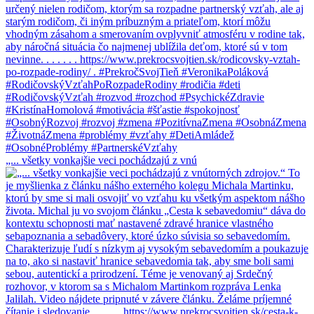
„... všetky vonkajšie veci pochádzajú z vnú