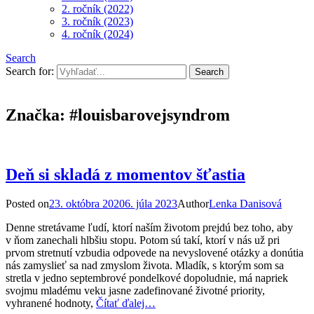
2. ročník (2022)
3. ročník (2023)
4. ročník (2024)
Search
Search for:
Značka:
#louisbarovejsyndrom
Deň si skladá z momentov šťastia
Posted on
23. októbra 2020
6. júla 2023
Author
Lenka Danisová
Denne stretávame ľudí, ktorí naším životom prejdú bez toho, aby
v ňom zanechali hlbšiu stopu. Potom sú takí, ktorí v nás už pri
prvom stretnutí vzbudia odpovede na nevyslovené otázky a donútia
nás zamyslieť sa nad zmyslom života. Mladík, s ktorým som sa
stretla v jedno septembrové pondelkové dopoludnie, má napriek
svojmu mladému veku jasne zadefinované životné priority,
vyhranené hodnoty,
Čítať ďalej…