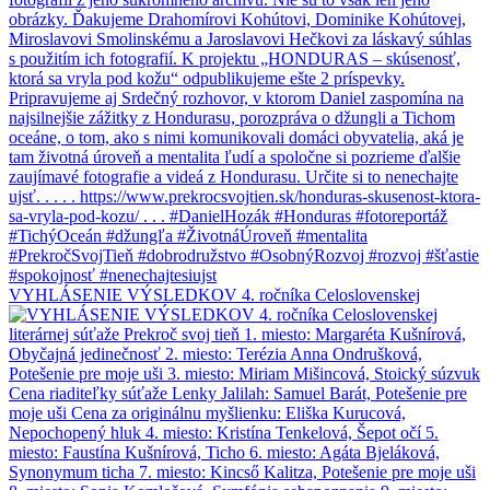
VYHLÁSENIE VÝSLEDKOV 4. ročníka Celoslovenskej