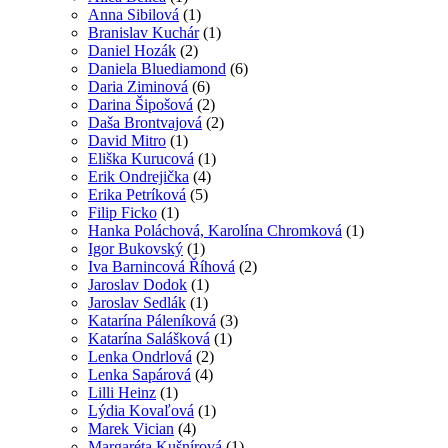
Anna Sibilová
(1)
Branislav Kuchár
(1)
Daniel Hozák
(2)
Daniela Bluediamond
(6)
Daria Ziminová
(6)
Darina Šipošová
(2)
Daša Brontvajová
(2)
David Mitro
(1)
Eliška Kurucová
(1)
Erik Ondrejička
(4)
Erika Petríková
(5)
Filip Ficko
(1)
Hanka Poláchová, Karolína Chromková
(1)
Igor Bukovský
(1)
Iva Barnincová Říhová
(2)
Jaroslav Dodok
(1)
Jaroslav Sedlák
(1)
Katarína Páleníková
(3)
Katarína Salášková
(1)
Lenka Ondrlová
(2)
Lenka Sapárová
(4)
Lilli Heinz
(1)
Lýdia Kovaľová
(1)
Marek Vician
(4)
Margaréta Kušnírová
(1)