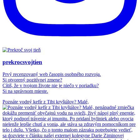
prekrocsvojtien
Prvý recenzovaný web časopis osobného rozvoja.
Si otvorený pozitívnej zmene?
Cítiš, že v tvojom živote nie je niečo v poriadku?
Si na správnom mieste.
Poznáte vodný kefír z Tibi kryštálov? Malé,