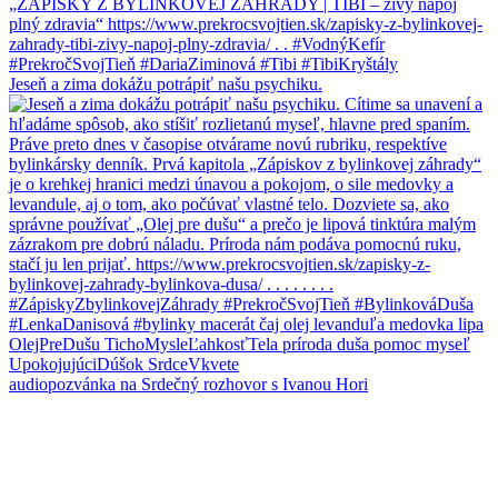
Jeseň a zima dokážu potrápiť našu psychiku.
audiopozvánka na Srdečný rozhovor s Ivanou Hori