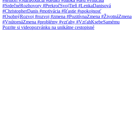
Pozrite si videopozvánku na unikátne cestopisné