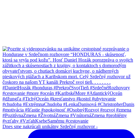
Dnes sme nakrúcali unikátny Srdečný rozhovor -