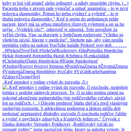
„Keď nepokoj v rodine vyústi do rozvodu, či r