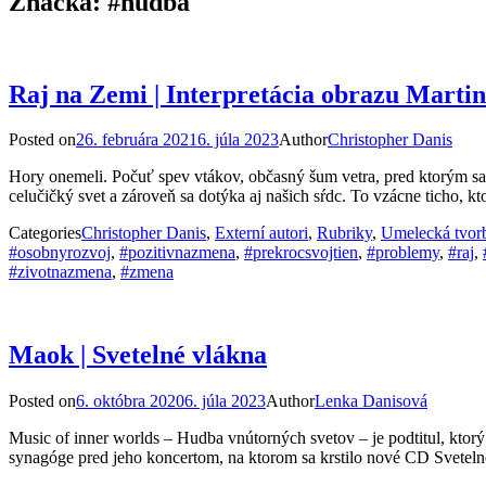
Značka:
#hudba
Raj na Zemi | Interpretácia obrazu Marti
Posted on
26. februára 2021
6. júla 2023
Author
Christopher Danis
Hory onemeli. Počuť spev vtákov, občasný šum vetra, pred ktorým sa c
celučičký svet a zároveň sa dotýka aj našich sŕdc. To vzácne ticho, kt
Categories
Christopher Danis
,
Externí autori
,
Rubriky
,
Umelecká tvor
#osobnyrozvoj
,
#pozitivnazmena
,
#prekrocsvojtien
,
#problemy
,
#raj
,
#zivotnazmena
,
#zmena
Maok | Svetelné vlákna
Posted on
6. októbra 2020
6. júla 2023
Author
Lenka Danisová
Music of inner worlds – Hudba vnútorných svetov – je podtitul, kto
synagóge pred jeho koncertom, na ktorom sa krstilo nové CD Sveteln