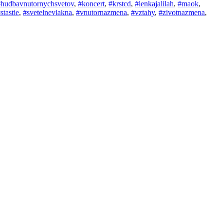
#hudbavnutornychsvetov
,
#koncert
,
#krstcd
,
#lenkajalilah
,
#maok
,
stastie
,
#svetelnevlakna
,
#vnutornazmena
,
#vztahy
,
#zivotnazmena
,