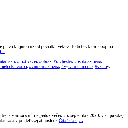
é pláva krajinou už od počiatku vekov. To ticho, ktoré obopína
ej…
ntamasfi
,
#motivacia
,
#obraz
,
#orchester
,
#osobnazmena
,
umeleckatvorba
,
#vnutornazmena
,
#vytvarneumenie
,
#vztahy
,
etla som sa s ním v piatok večer, 25. septembra 2020, v stupavskej
ladko a v priateľskej atmosfére.
Čítať ďalej…