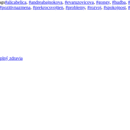
ags
#alicabelica
,
#andreabajnokova
,
#evaruzovicova
,
#gongy
,
#hudba
,
#pozitivnazmena
,
#prekrocsvojtien
,
#problemy
,
#rozvoj
,
#spokojnost
,
#
ný zdravia