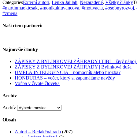
Categories
Externí autori
,
Lenka Jalilah
,
Nezaradené
,
Všetky články
T
#martinmaoktesak
,
#monikakluvancova
,
#motivacia
,
#osobnyrozvoj
,
#zmena
Naši ctení partneri:
Najnovšie články
ZÁPISKY Z BYLINKOVEJ ZÁHRADY | TIBI – živý nápoj pl
ZÁPISKY Z BYLINKOVEJ ZÁHRADY | Bylinková duša
UMELÁ INTELIGENCIA – pomocník alebo hrozba?
HONDURAS – večer, ktorý si zapamätáme navždy
Voľba v živote človeka
Archív
Archív
Obsah
Autori – Redakčná rada
(207)