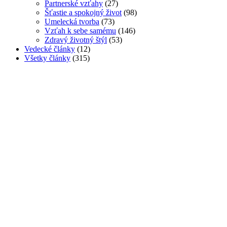
Partnerské vzťahy
(27)
Šťastie a spokojný život
(98)
Umelecká tvorba
(73)
Vzťah k sebe samému
(146)
Zdravý životný štýl
(53)
Vedecké články
(12)
Všetky články
(315)