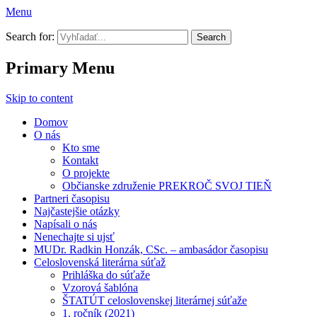
Menu
Prekroč svoj tieň
Search for:
Primary Menu
Skip to content
Domov
O nás
Kto sme
Kontakt
O projekte
Občianske združenie PREKROČ SVOJ TIEŇ
Partneri časopisu
Najčastejšie otázky
Napísali o nás
Nenechajte si ujsť
MUDr. Radkin Honzák, CSc. – ambasádor časopisu
Celoslovenská literárna súťaž
Prihláška do súťaže
Vzorová šablóna
ŠTATÚT celoslovenskej literárnej súťaže
1. ročník (2021)