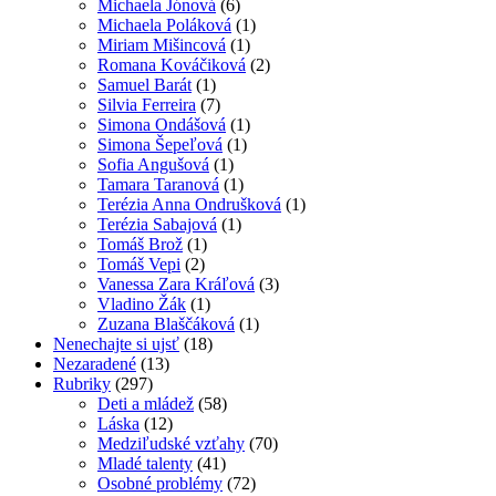
Michaela Jónová
(6)
Michaela Poláková
(1)
Miriam Mišincová
(1)
Romana Kováčiková
(2)
Samuel Barát
(1)
Silvia Ferreira
(7)
Simona Ondášová
(1)
Simona Šepeľová
(1)
Sofia Angušová
(1)
Tamara Taranová
(1)
Terézia Anna Ondrušková
(1)
Terézia Sabajová
(1)
Tomáš Brož
(1)
Tomáš Vepi
(2)
Vanessa Zara Kráľová
(3)
Vladino Žák
(1)
Zuzana Blaščáková
(1)
Nenechajte si ujsť
(18)
Nezaradené
(13)
Rubriky
(297)
Deti a mládež
(58)
Láska
(12)
Medziľudské vzťahy
(70)
Mladé talenty
(41)
Osobné problémy
(72)