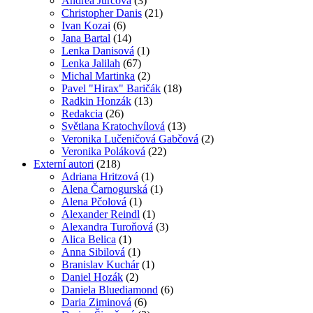
Andrea Jurčová
(3)
Christopher Danis
(21)
Ivan Kozai
(6)
Jana Bartal
(14)
Lenka Danisová
(1)
Lenka Jalilah
(67)
Michal Martinka
(2)
Pavel "Hirax" Baričák
(18)
Radkin Honzák
(13)
Redakcia
(26)
Světlana Kratochvílová
(13)
Veronika Lučeničová Gabčová
(2)
Veronika Poláková
(22)
Externí autori
(218)
Adriana Hritzová
(1)
Alena Čarnogurská
(1)
Alena Pčolová
(1)
Alexander Reindl
(1)
Alexandra Turoňová
(3)
Alica Belica
(1)
Anna Sibilová
(1)
Branislav Kuchár
(1)
Daniel Hozák
(2)
Daniela Bluediamond
(6)
Daria Ziminová
(6)