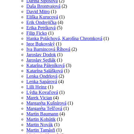
Darina Šipošová
(2)
Daša Brontvajová
(2)
David Mitro
(1)
Eliška Kurucová
(1)
Erik Ondrejička
(4)
Erika Petríková
(5)
Filip Ficko
(1)
Hanka Poláchová, Karolína Chromková
(1)
Igor Bukovský
(1)
Iva Barnincová Říhová
(2)
Jaroslav Dodok
(1)
Jaroslav Sedlák
(1)
Katarína Páleníková
(3)
Katarína Salášková
(1)
Lenka Ondrlová
(2)
Lenka Sapárová
(4)
Lilli Heinz
(1)
Lýdia Kovaľová
(1)
Marek Vician
(4)
Margaréta Kušnírová
(1)
Margaréta Tešľová
(1)
Martin Baumann
(4)
Martin Kohútik
(1)
Martin Novák
(1)
Martin Tamásfi
(1)