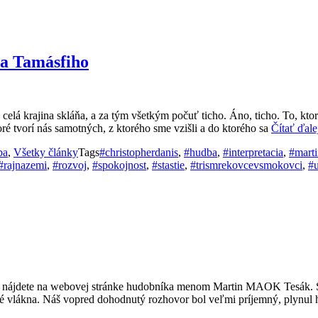
na Tamásfiho
elá krajina skláňa, a za tým všetkým počuť ticho. Áno, ticho. To, ktor
oré tvorí nás samotných, z ktorého sme vzišli a do ktorého sa
Čítať ďal
ba
,
Všetky články
Tags
#christopherdanis
,
#hudba
,
#interpretacia
,
#marti
#rajnazemi
,
#rozvoj
,
#spokojnost
,
#stastie
,
#trismrekovcevsmokovci
,
#
rý nájdete na webovej stránke hudobníka menom Martin MAOK Tesák. Str
é vlákna. Náš vopred dohodnutý rozhovor bol veľmi príjemný, plynul h