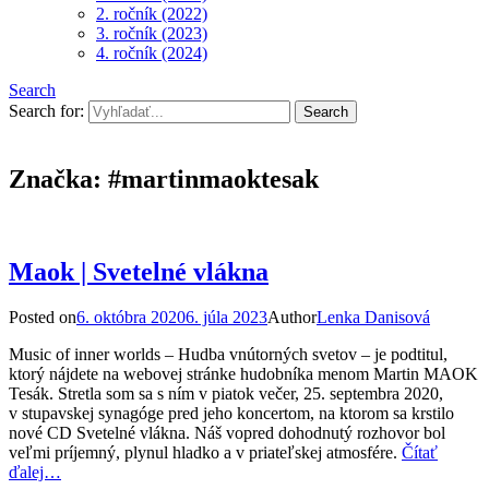
2. ročník (2022)
3. ročník (2023)
4. ročník (2024)
Search
Search for:
Značka:
#martinmaoktesak
Maok | Svetelné vlákna
Posted on
6. októbra 2020
6. júla 2023
Author
Lenka Danisová
Music of inner worlds – Hudba vnútorných svetov – je podtitul,
ktorý nájdete na webovej stránke hudobníka menom Martin MAOK
Tesák. Stretla som sa s ním v piatok večer, 25. septembra 2020,
v stupavskej synagóge pred jeho koncertom, na ktorom sa krstilo
nové CD Svetelné vlákna. Náš vopred dohodnutý rozhovor bol
veľmi príjemný, plynul hladko a v priateľskej atmosfére.
Čítať
ďalej…