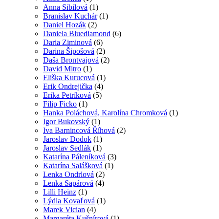
Anna Sibilová
(1)
Branislav Kuchár
(1)
Daniel Hozák
(2)
Daniela Bluediamond
(6)
Daria Ziminová
(6)
Darina Šipošová
(2)
Daša Brontvajová
(2)
David Mitro
(1)
Eliška Kurucová
(1)
Erik Ondrejička
(4)
Erika Petríková
(5)
Filip Ficko
(1)
Hanka Poláchová, Karolína Chromková
(1)
Igor Bukovský
(1)
Iva Barnincová Říhová
(2)
Jaroslav Dodok
(1)
Jaroslav Sedlák
(1)
Katarína Páleníková
(3)
Katarína Salášková
(1)
Lenka Ondrlová
(2)
Lenka Sapárová
(4)
Lilli Heinz
(1)
Lýdia Kovaľová
(1)
Marek Vician
(4)
Margaréta Kušnírová
(1)