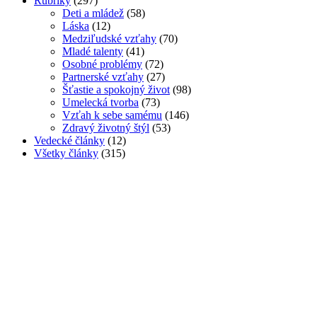
Rubriky
(297)
Deti a mládež
(58)
Láska
(12)
Medziľudské vzťahy
(70)
Mladé talenty
(41)
Osobné problémy
(72)
Partnerské vzťahy
(27)
Šťastie a spokojný život
(98)
Umelecká tvorba
(73)
Vzťah k sebe samému
(146)
Zdravý životný štýl
(53)
Vedecké články
(12)
Všetky články
(315)