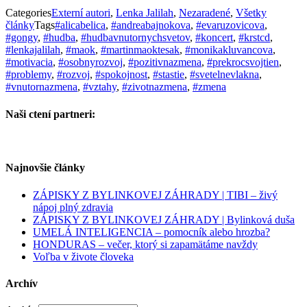
Categories
Externí autori
,
Lenka Jalilah
,
Nezaradené
,
Všetky
články
Tags
#alicabelica
,
#andreabajnokova
,
#evaruzovicova
,
#gongy
,
#hudba
,
#hudbavnutornychsvetov
,
#koncert
,
#krstcd
,
#lenkajalilah
,
#maok
,
#martinmaoktesak
,
#monikakluvancova
,
#motivacia
,
#osobnyrozvoj
,
#pozitivnazmena
,
#prekrocsvojtien
,
#problemy
,
#rozvoj
,
#spokojnost
,
#stastie
,
#svetelnevlakna
,
#vnutornazmena
,
#vztahy
,
#zivotnazmena
,
#zmena
Naši ctení partneri:
Najnovšie články
ZÁPISKY Z BYLINKOVEJ ZÁHRADY | TIBI – živý
nápoj plný zdravia
ZÁPISKY Z BYLINKOVEJ ZÁHRADY | Bylinková duša
UMELÁ INTELIGENCIA – pomocník alebo hrozba?
HONDURAS – večer, ktorý si zapamätáme navždy
Voľba v živote človeka
Archív