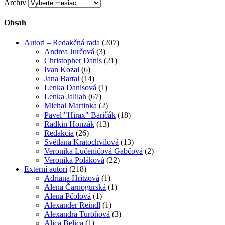
Archív
Obsah
Autori – Redakčná rada
(207)
Andrea Jurčová
(3)
Christopher Danis
(21)
Ivan Kozai
(6)
Jana Bartal
(14)
Lenka Danisová
(1)
Lenka Jalilah
(67)
Michal Martinka
(2)
Pavel "Hirax" Baričák
(18)
Radkin Honzák
(13)
Redakcia
(26)
Světlana Kratochvílová
(13)
Veronika Lučeničová Gabčová
(2)
Veronika Poláková
(22)
Externí autori
(218)
Adriana Hritzová
(1)
Alena Čarnogurská
(1)
Alena Pčolová
(1)
Alexander Reindl
(1)
Alexandra Turoňová
(3)
Alica Belica
(1)