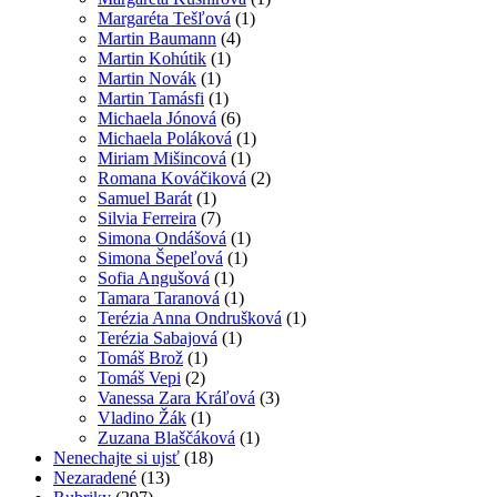
Margaréta Tešľová
(1)
Martin Baumann
(4)
Martin Kohútik
(1)
Martin Novák
(1)
Martin Tamásfi
(1)
Michaela Jónová
(6)
Michaela Poláková
(1)
Miriam Mišincová
(1)
Romana Kováčiková
(2)
Samuel Barát
(1)
Silvia Ferreira
(7)
Simona Ondášová
(1)
Simona Šepeľová
(1)
Sofia Angušová
(1)
Tamara Taranová
(1)
Terézia Anna Ondrušková
(1)
Terézia Sabajová
(1)
Tomáš Brož
(1)
Tomáš Vepi
(2)
Vanessa Zara Kráľová
(3)
Vladino Žák
(1)
Zuzana Blaščáková
(1)
Nenechajte si ujsť
(18)
Nezaradené
(13)