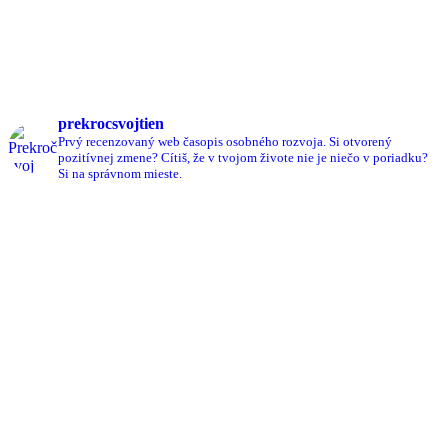
prekrocsvojtien
Prvý recenzovaný web časopis osobného rozvoja.
Si otvorený
pozitívnej zmene?
Cítiš, že v tvojom živote nie je niečo v poriadku?
Si na správnom mieste.