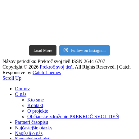
Load More
Follow on Instagram
Názov periodika: Prekroč svoj tieň ISSN 2644-6707
Copyright © 2026
Prekroč svoj tieň
. All Rights Reserved. | Catch
Responsive by
Catch Themes
Scroll Up
Domov
O nás
Kto sme
Kontakt
O projekte
Občianske združenie PREKROČ SVOJ TIEŇ
Partneri časopisu
Najčastejšie otázky
Napísali o nás
Nenechajte si ujsť