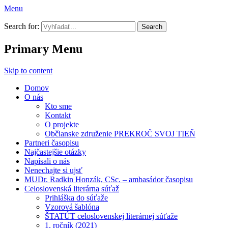
Menu
Prekroč svoj tieň
Search for:
Primary Menu
Skip to content
Domov
O nás
Kto sme
Kontakt
O projekte
Občianske združenie PREKROČ SVOJ TIEŇ
Partneri časopisu
Najčastejšie otázky
Napísali o nás
Nenechajte si ujsť
MUDr. Radkin Honzák, CSc. – ambasádor časopisu
Celoslovenská literárna súťaž
Prihláška do súťaže
Vzorová šablóna
ŠTATÚT celoslovenskej literárnej súťaže
1. ročník (2021)