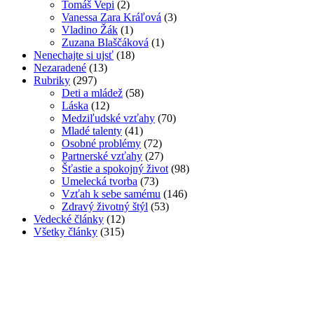
Tomáš Vepi
(2)
Vanessa Zara Kráľová
(3)
Vladino Žák
(1)
Zuzana Blaščáková
(1)
Nenechajte si ujsť
(18)
Nezaradené
(13)
Rubriky
(297)
Deti a mládež
(58)
Láska
(12)
Medziľudské vzťahy
(70)
Mladé talenty
(41)
Osobné problémy
(72)
Partnerské vzťahy
(27)
Šťastie a spokojný život
(98)
Umelecká tvorba
(73)
Vzťah k sebe samému
(146)
Zdravý životný štýl
(53)
Vedecké články
(12)
Všetky články
(315)