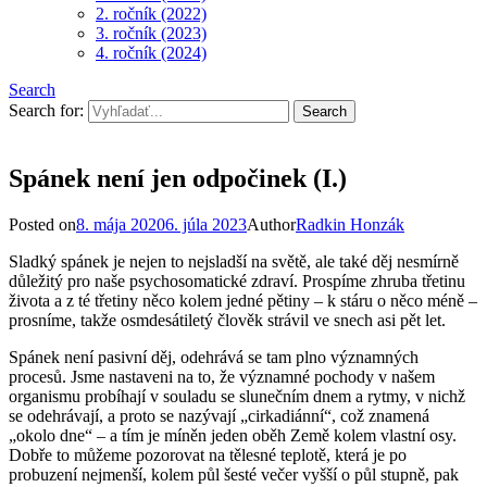
2. ročník (2022)
3. ročník (2023)
4. ročník (2024)
Search
Search for:
Spánek není jen odpočinek (I.)
Posted on
8. mája 2020
6. júla 2023
Author
Radkin Honzák
Sladký spánek je nejen to nejsladší na světě, ale také děj nesmírně
důležitý pro naše psychosomatické zdraví. Prospíme zhruba třetinu
života a z té třetiny něco kolem jedné pětiny – k stáru o něco méně –
prosníme, takže osmdesátiletý člověk strávil ve snech asi pět let.
Spánek není pasivní děj, odehrává se tam plno významných
procesů. Jsme nastaveni na to, že významné pochody v našem
organismu probíhají v souladu se slunečním dnem a rytmy, v nichž
se odehrávají, a proto se nazývají „cirkadiánní“, což znamená
„okolo dne“ – a tím je míněn jeden oběh Země kolem vlastní osy.
Dobře to můžeme pozorovat na tělesné teplotě, která je po
probuzení nejmenší, kolem půl šesté večer vyšší o půl stupně, pak