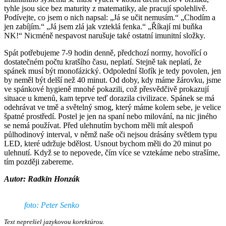
tyhle jsou sice bez maturity z matematiky, ale pracují spolehlivě.
Podívejte, co jsem o nich napsal: „Já se učit nemusím.“ „Chodím a
jen zabíjím.“ „Já jsem zlá jak vzteklá fenka.“ „Říkají mi buňka
NK!“ Nicméně nespavost narušuje také ostatní imunitní složky.
Spát potřebujeme 7-9 hodin denně, předchozí normy, hovořící o
dostatečném počtu kratšího času, neplatí. Stejně tak neplatí, že
spánek musí být monofázický. Odpolední šlofík je tedy povolen, jen
by neměl být delší než 40 minut. Od doby, kdy máme žárovku, jsme
ve spánkové hygieně mnohé pokazili, což přesvědčivě prokazují
situace u kmenů, kam teprve teď dorazila civilizace. Spánek se má
odehrávat ve tmě a světelný smog, který máme kolem sebe, je velice
špatné prostředí. Postel je jen na spaní nebo milování, na nic jiného
se nemá používat. Před ulehnutím bychom měli mít alespoň
půlhodinový interval, v němž naše oči nejsou drásány světlem typu
LED, které udržuje bdělost. Usnout bychom měli do 20 minut po
ulehnutí. Když se to nepovede, čím více se vztekáme nebo strašíme,
tím později zabereme.
Autor: Radkin Honzák
foto: Peter Senko
Text neprešiel jazykovou korektúrou.