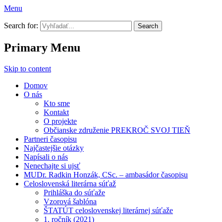
Menu
Prekroč svoj tieň
Search for:
Primary Menu
Skip to content
Domov
O nás
Kto sme
Kontakt
O projekte
Občianske združenie PREKROČ SVOJ TIEŇ
Partneri časopisu
Najčastejšie otázky
Napísali o nás
Nenechajte si ujsť
MUDr. Radkin Honzák, CSc. – ambasádor časopisu
Celoslovenská literárna súťaž
Prihláška do súťaže
Vzorová šablóna
ŠTATÚT celoslovenskej literárnej súťaže
1. ročník (2021)