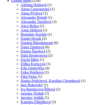
Externí autori
(218)
Adriana Hritzová
(1)
Alena Čarnogurská
(1)
Alena Pčolová
(1)
Alexander Reindl
(1)
Alexandra Turoňová
(3)
Alica Belica
(1)
Anna Sibilová
(1)
Branislav Kuchár
(1)
Daniel Hozák
(2)
Daniela Bluediamond
(6)
Daria Ziminová
(6)
Darina Šipošová
(2)
Daša Brontvajová
(2)
David Mitro
(1)
Eliška Kurucová
(1)
Erik Ondrejička
(4)
Erika Petríková
(5)
Filip Ficko
(1)
Hanka Poláchová, Karolína Chromková
(1)
Igor Bukovský
(1)
Iva Barnincová Říhová
(2)
Jaroslav Dodok
(1)
Jaroslav Sedlák
(1)
Katarína Páleníková
(3)