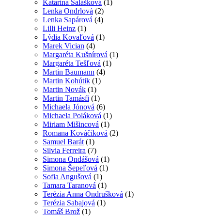
Katarína Salášková
(1)
Lenka Ondrlová
(2)
Lenka Sapárová
(4)
Lilli Heinz
(1)
Lýdia Kovaľová
(1)
Marek Vician
(4)
Margaréta Kušnírová
(1)
Margaréta Tešľová
(1)
Martin Baumann
(4)
Martin Kohútik
(1)
Martin Novák
(1)
Martin Tamásfi
(1)
Michaela Jónová
(6)
Michaela Poláková
(1)
Miriam Mišincová
(1)
Romana Kováčiková
(2)
Samuel Barát
(1)
Silvia Ferreira
(7)
Simona Ondášová
(1)
Simona Šepeľová
(1)
Sofia Angušová
(1)
Tamara Taranová
(1)
Terézia Anna Ondrušková
(1)
Terézia Sabajová
(1)
Tomáš Brož
(1)