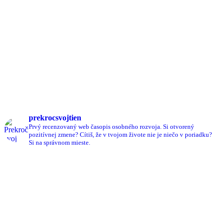
prekrocsvojtien
Prvý recenzovaný web časopis osobného rozvoja.
Si otvorený
pozitívnej zmene?
Cítiš, že v tvojom živote nie je niečo v poriadku?
Si na správnom mieste.