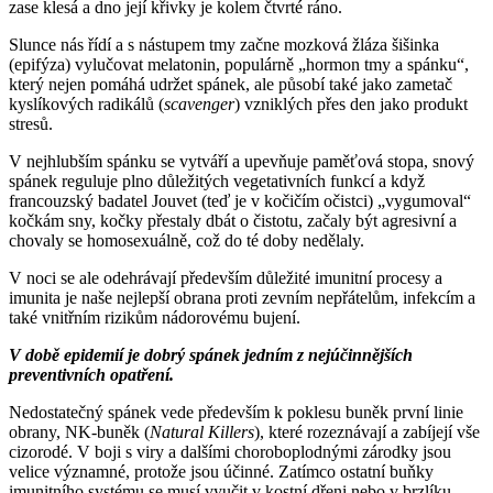
zase klesá a dno její křivky je kolem čtvrté ráno.
Slunce nás řídí a s nástupem tmy začne mozková žláza šišinka
(epifýza) vylučovat melatonin, populárně „hormon tmy a spánku“,
který nejen pomáhá udržet spánek, ale působí také jako zametač
kyslíkových radikálů (
scavenger
) vzniklých přes den jako produkt
stresů.
V nejhlubším spánku se vytváří a upevňuje paměťová stopa, snový
spánek reguluje plno důležitých vegetativních funkcí a když
francouzský badatel Jouvet (teď je v kočičím očistci) „vygumoval“
kočkám sny, kočky přestaly dbát o čistotu, začaly být agresivní a
chovaly se homosexuálně, což do té doby nedělaly.
V noci se ale odehrávají především důležité imunitní procesy a
imunita je naše nejlepší obrana proti zevním nepřátelům, infekcím a
také vnitřním rizikům nádorovému bujení.
V době epidemií je dobrý spánek jedním z nejúčinnějších
preventivních opatření.
Nedostatečný spánek vede především k poklesu buněk první linie
obrany, NK-buněk (
Natural Killers
), které rozeznávají a zabíjejí vše
cizorodé. V boji s viry a dalšími choroboplodnými zárodky jsou
velice významné, protože jsou účinné. Zatímco ostatní buňky
imunitního systému se musí vyučit v kostní dřeni nebo v brzlíku,