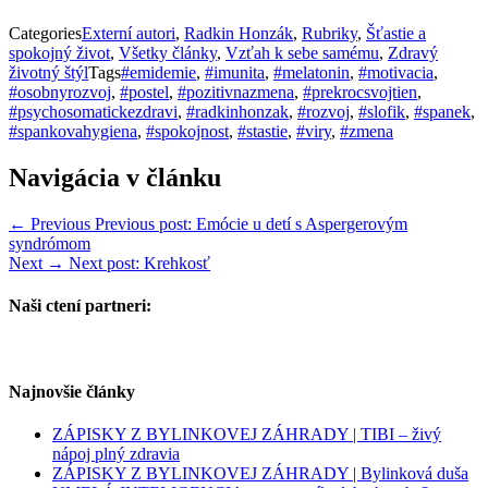
Categories
Externí autori
,
Radkin Honzák
,
Rubriky
,
Šťastie a
spokojný život
,
Všetky články
,
Vzťah k sebe samému
,
Zdravý
životný štýl
Tags
#emidemie
,
#imunita
,
#melatonin
,
#motivacia
,
#osobnyrozvoj
,
#postel
,
#pozitivnazmena
,
#prekrocsvojtien
,
#psychosomatickezdravi
,
#radkinhonzak
,
#rozvoj
,
#slofik
,
#spanek
,
#spankovahygiena
,
#spokojnost
,
#stastie
,
#viry
,
#zmena
Navigácia v článku
← Previous
Previous post:
Emócie u detí s Aspergerovým
syndrómom
Next →
Next post:
Krehkosť
Naši ctení partneri:
Najnovšie články
ZÁPISKY Z BYLINKOVEJ ZÁHRADY | TIBI – živý
nápoj plný zdravia
ZÁPISKY Z BYLINKOVEJ ZÁHRADY | Bylinková duša