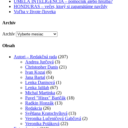
UMELÁ INTELIGENCIA – pomocník alebo hrozba?
HONDURAS – večer, ktorý si zapamätáme navždy
Voľba v živote človeka
Archív
Archív
Obsah
Autori – Redakčná rada
(207)
Andrea Jurčová
(3)
Christopher Danis
(21)
Ivan Kozai
(6)
Jana Bartal
(14)
Lenka Danisová
(1)
Lenka Jalilah
(67)
Michal Martinka
(2)
Pavel "Hirax" Baričák
(18)
Radkin Honzák
(13)
Redakcia
(26)
Světlana Kratochvílová
(13)
Veronika Lučeničová Gabčová
(2)
Veronika Poláková
(22)