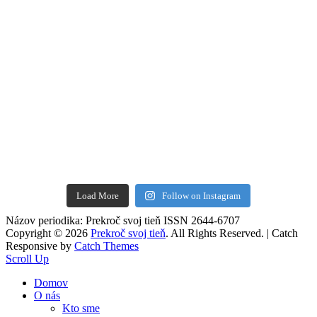
Load More
Follow on Instagram
Názov periodika: Prekroč svoj tieň ISSN 2644-6707
Copyright © 2026
Prekroč svoj tieň
. All Rights Reserved. | Catch
Responsive by
Catch Themes
Scroll Up
Domov
O nás
Kto sme