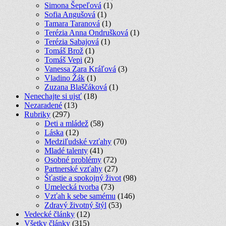
Simona Šepeľová
(1)
Sofia Angušová
(1)
Tamara Taranová
(1)
Terézia Anna Ondrušková
(1)
Terézia Sabajová
(1)
Tomáš Brož
(1)
Tomáš Vepi
(2)
Vanessa Zara Kráľová
(3)
Vladino Žák
(1)
Zuzana Blaščáková
(1)
Nenechajte si ujsť
(18)
Nezaradené
(13)
Rubriky
(297)
Deti a mládež
(58)
Láska
(12)
Medziľudské vzťahy
(70)
Mladé talenty
(41)
Osobné problémy
(72)
Partnerské vzťahy
(27)
Šťastie a spokojný život
(98)
Umelecká tvorba
(73)
Vzťah k sebe samému
(146)
Zdravý životný štýl
(53)
Vedecké články
(12)
Všetky články
(315)