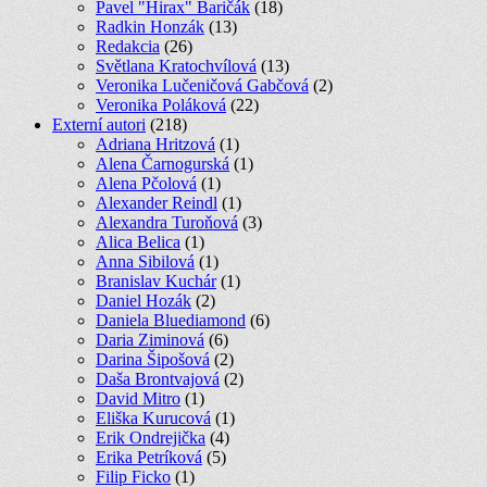
Pavel "Hirax" Baričák
(18)
Radkin Honzák
(13)
Redakcia
(26)
Světlana Kratochvílová
(13)
Veronika Lučeničová Gabčová
(2)
Veronika Poláková
(22)
Externí autori
(218)
Adriana Hritzová
(1)
Alena Čarnogurská
(1)
Alena Pčolová
(1)
Alexander Reindl
(1)
Alexandra Turoňová
(3)
Alica Belica
(1)
Anna Sibilová
(1)
Branislav Kuchár
(1)
Daniel Hozák
(2)
Daniela Bluediamond
(6)
Daria Ziminová
(6)
Darina Šipošová
(2)
Daša Brontvajová
(2)
David Mitro
(1)
Eliška Kurucová
(1)
Erik Ondrejička
(4)
Erika Petríková
(5)
Filip Ficko
(1)