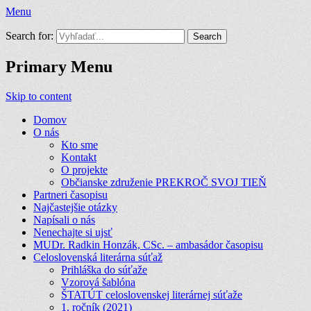
Menu
Prekroč svoj tieň
Search for:
Primary Menu
Skip to content
Domov
O nás
Kto sme
Kontakt
O projekte
Občianske združenie PREKROČ SVOJ TIEŇ
Partneri časopisu
Najčastejšie otázky
Napísali o nás
Nenechajte si ujsť
MUDr. Radkin Honzák, CSc. – ambasádor časopisu
Celoslovenská literárna súťaž
Prihláška do súťaže
Vzorová šablóna
ŠTATÚT celoslovenskej literárnej súťaže
1. ročník (2021)