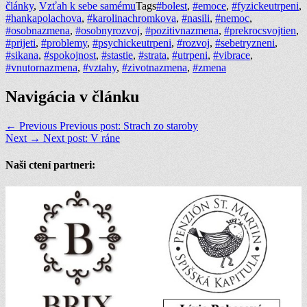
články
,
Vzťah k sebe samému
Tags
#bolest
,
#emoce
,
#fyzickeutrpeni
,
#hankapolachova
,
#karolinachromkova
,
#nasili
,
#nemoc
,
#osobnazmena
,
#osobnyrozvoj
,
#pozitivnazmena
,
#prekrocsvojtien
,
#prijeti
,
#problemy
,
#psychickeutrpeni
,
#rozvoj
,
#sebetryzneni
,
#sikana
,
#spokojnost
,
#stastie
,
#strata
,
#utrpeni
,
#vibrace
,
#vnutornazmena
,
#vztahy
,
#zivotnazmena
,
#zmena
Navigácia v článku
← Previous
Previous post:
Strach zo staroby
Next →
Next post:
V ráne
Naši ctení partneri: