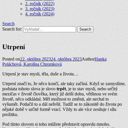
2. ročník (2022)
3. ročník (2023)
4. ročník (2024)
Search
Search for:
Utrpení
Posted on
22. októbra 2023
24. októbra 2023
Author
Hanka
Poláchová, Karolína Chromková
Utrpení je stav mysli, těla, duše a života…
Utrpení značí to, že něco končí, ale taky začíná. Když se zamyslíme,
podstata tohoto slova je slovo
trpět
, je to stav mysli, nebo určitý
mezičas v životě člověka, který již delší dobu, většinou ve svém
životě, něco odkládal. Měl možnost to změnit, ale nechal to
vyšumět. Potlačil to a dál neřešil. Tudíž se to zákonitě do života po
nějaké době v určité formě vrací. Vždy to ale více zesiluje i sílu
prožitku.
Pod tímto slovem si toho můžete představit opravdu mnoho.