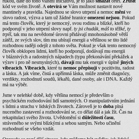
rukou, dáte do toho vlastní iniciativu, je to jako
smazat
ortel.
Zrušit
kód ve svém životě. A
otevírá se
Vám možnost nastavit nové
mantinely a pravidla. Najednou se slovo utrpení a nemoc
mění
ve
slovo radost, výzva a tam už žádné hranice
omezení nejsou
. Pokud
má tento člověk, který je nemocný, svou rodinu a blízké, kteří ho
podporují v jeho utrpení slovy např.
ty jsi chudák, máš to těžké, ty
trpíš
, tak mu na nevědomé úrovni přidávají mnohonásobně větší
zátěž, ze svých slov, tím mu ubírají energii a většinou se tito lidé
rozhodnou raději odejít z tohoto světa. Pokud je však tento nemocný
člověk obklopen lidmi, kteří ho podporují, dodávají mu energii
v bláznivých a radostných nápadech (typu překonávání překážek a
výzev i pro ně nesmyslných),
dávají
mu tak energii v úplně
jiných
vibracích
.
Vibracích
, které tu
nemoc přepisují
v pozitivitu, radost
a lásku. A jak víme, čistá a upřímná láska, může změnit diagnózy,
verdikty, rozhodnutí soudů, lékařů, dané osoby, ale i DNA. Každý
má na výběr.
Jsme v nelehké době, kdy většina nemocí je především o
psychickém rozhodování lidí samotných. O manipulativním jednání
s lidmi a strachu v lidských životech. Zároveň je to
doba
plná
nuceného zastavení a rozhodování se, co dělat dál a jak žít. Čas na
rekapitulaci svého života. Uvědomění si
důležitosti času
,
stráveného se svými blízkými a sebou samým. Nebo učinění
rozhodnutí se všeho vzdát.