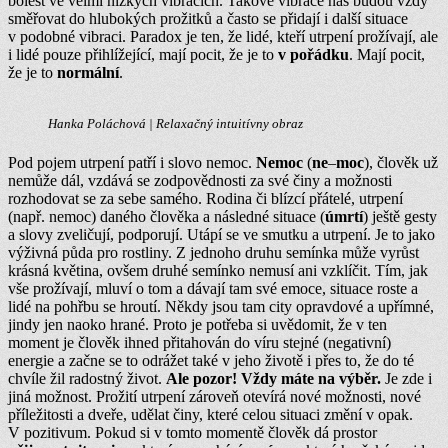
bolest ve velmi nízkých vibracích. Takové vibrace nás budou vždy
směřovat do hlubokých prožitků a často se přidají i další situace
v podobné vibraci. Paradox je ten, že lidé, kteří utrpení prožívají, ale
i lidé pouze přihlížející, mají pocit, že je to
v pořádku
. Mají pocit,
že je to
normální
.
Hanka Poláchová | Relaxačný intuitívny obraz
Pod pojem utrpení patří i slovo nemoc.
Nemoc
(
ne
–
moc
), člověk už
nemůže dál, vzdává se zodpovědnosti za své činy a možnosti
rozhodovat se za sebe samého. Rodina či blízcí přátelé, utrpení
(např. nemoc) daného člověka a následné situace (
úmrtí
) ještě gesty
a slovy zveličují, podporují. Utápí se ve smutku a utrpení. Je to jako
výživná půda pro rostliny. Z jednoho druhu semínka může vyrůst
krásná květina, ovšem druhé semínko nemusí ani vzklíčit. Tím, jak
vše prožívají, mluví o tom a dávají tam své emoce, situace roste a
lidé na pohřbu se hroutí. Někdy jsou tam city opravdové a upřímné,
jindy jen naoko hrané. Proto je potřeba si uvědomit, že v ten
moment je člověk ihned přitahován do víru stejné (negativní)
energie a začne se to odrážet také v jeho životě i přes to, že do té
chvíle žil radostný život.
Ale pozor!
Vždy máte na výběr.
Je zde i
jiná možnost. Prožití utrpení zároveň otevírá nové možnosti, nové
příležitosti a dveře, udělat činy, které celou situaci změní v opak.
V pozitivum. Pokud si v tomto momentě člověk dá prostor