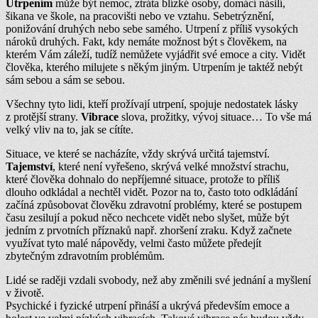
Utrpením
může být nemoc, ztráta blízké osoby, domácí násilí,
šikana ve škole, na pracovišti nebo ve vztahu. Sebetrýznění,
ponižování druhých nebo sebe samého. Utrpení z příliš vysokých
nároků druhých. Fakt, kdy nemáte možnost být s člověkem, na
kterém Vám záleží, tudíž nemůžete vyjádřit své emoce a city. Vidět
člověka, kterého milujete s někým jiným. Utrpením je taktéž nebýt
sám sebou a sám se sebou.
Všechny tyto lidi, kteří prožívají utrpení, spojuje nedostatek lásky
z protější strany.
Vibrace
slova, prožitky, vývoj situace… To vše má
velký vliv na to, jak se cítíte.
Situace, ve které se nacházíte, vždy skrývá určitá tajemství.
Tajemství
, které není vyřešeno, skrývá velké množství strachu,
které člověka dohnalo do nepříjemné situace, protože to příliš
dlouho odkládal a nechtěl vidět. Pozor na to, často toto odkládání
začíná způsobovat člověku zdravotní problémy, které se postupem
času zesilují a pokud něco nechcete vidět nebo slyšet, může být
jedním z prvotních příznaků např. zhoršení zraku. Když začnete
využívat tyto malé nápovědy, velmi často můžete předejít
zbytečným zdravotním problémům.
Lidé se raději vzdali svobody, než aby změnili své jednání a myšlení
v životě.
Psychické i fyzické utrpení přináší a ukrývá především emoce a