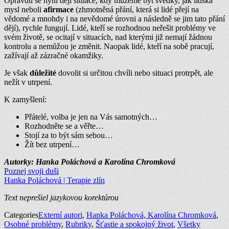
Opravdu se nyní dějí situace, kdy můžeme být svědky, jak lidská
mysl neboli
afirmace
(zhmotněná přání, která si lidé přejí na
vědomé a mnohdy i na nevědomé úrovni a následně se jim tato přání
dějí), rychle fungují. Lidé, kteří se rozhodnou neřešit problémy ve
svém životě, se ocitají v situacích, nad kterými již nemají žádnou
kontrolu a nemůžou je změnit. Naopak lidé, kteří na sobě pracují,
zažívají až zázračné okamžiky.
Je však
důležité
dovolit si určitou chvíli nebo situaci protrpět, ale
nežít v utrpení.
K zamyšlení:
Přátelé, volba je jen na Vás samotných…
Rozhodněte se a věřte…
Stojí za to být sám sebou…
Žít bez utrpení…
Autorky: Hanka Poláchová a Karolína Chromková
Poznej svoji duši
Hanka Poláchová | Terapie zlín
Text neprešiel jazykovou korektúrou
Categories
Externí autori
,
Hanka Poláchová, Karolína Chromková
,
Osobné problémy
,
Rubriky
,
Šťastie a spokojný život
,
Všetky