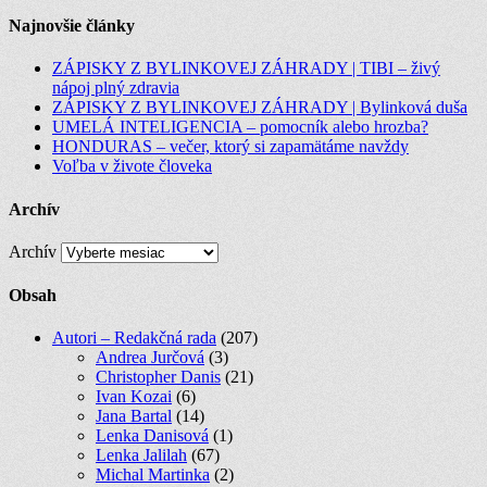
Najnovšie články
ZÁPISKY Z BYLINKOVEJ ZÁHRADY | TIBI – živý
nápoj plný zdravia
ZÁPISKY Z BYLINKOVEJ ZÁHRADY | Bylinková duša
UMELÁ INTELIGENCIA – pomocník alebo hrozba?
HONDURAS – večer, ktorý si zapamätáme navždy
Voľba v živote človeka
Archív
Archív
Obsah
Autori – Redakčná rada
(207)
Andrea Jurčová
(3)
Christopher Danis
(21)
Ivan Kozai
(6)
Jana Bartal
(14)
Lenka Danisová
(1)
Lenka Jalilah
(67)
Michal Martinka
(2)