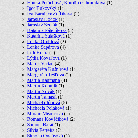
Hanka Poláchová, Karolína Chromková
(1)
Igor Bukovský
(1)
Iva Barnincová Říhová
(2)
Jaroslav Dodok
(1)
Jaroslav Sedlák
(1)
Katarína Páleníková
(3)
Katarína Salášková
(1)
Lenka Ondrlová
(2)
Lenka Sapárová
(4)
Lilli Heinz
(1)
Lýdia Kovaľová
(1)
Marek Vician
(4)
Margaréta Kušnírová
(1)
Margaréta Tešľová
(1)
Martin Baumann
(4)
Martin Kohútik
(1)
Martin Novák
(1)
Martin Tamásfi
(1)
Michaela Jónová
(6)
Michaela Poláková
(1)
Miriam Mišincová
(1)
Romana Kováčiková
(2)
Samuel Barát
(1)
Silvia Ferreira
(7)
Simona Ondášová
(1)