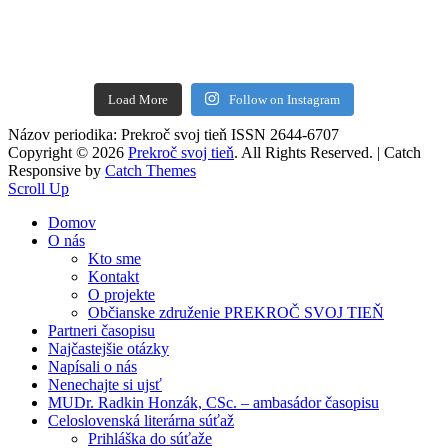
Load More
Follow on Instagram
Názov periodika: Prekroč svoj tieň ISSN 2644-6707
Copyright © 2026
Prekroč svoj tieň
. All Rights Reserved. | Catch
Responsive by
Catch Themes
Scroll Up
Domov
O nás
Kto sme
Kontakt
O projekte
Občianske združenie PREKROČ SVOJ TIEŇ
Partneri časopisu
Najčastejšie otázky
Napísali o nás
Nenechajte si ujsť
MUDr. Radkin Honzák, CSc. – ambasádor časopisu
Celoslovenská literárna súťaž
Prihláška do súťaže