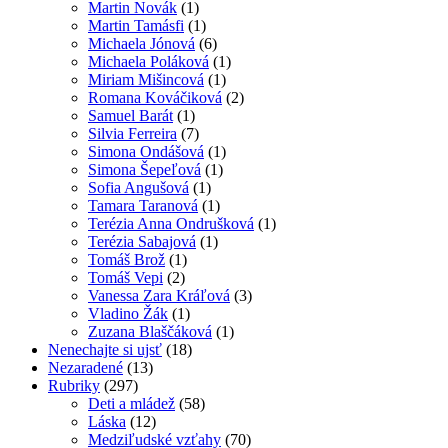
Martin Novák
(1)
Martin Tamásfi
(1)
Michaela Jónová
(6)
Michaela Poláková
(1)
Miriam Mišincová
(1)
Romana Kováčiková
(2)
Samuel Barát
(1)
Silvia Ferreira
(7)
Simona Ondášová
(1)
Simona Šepeľová
(1)
Sofia Angušová
(1)
Tamara Taranová
(1)
Terézia Anna Ondrušková
(1)
Terézia Sabajová
(1)
Tomáš Brož
(1)
Tomáš Vepi
(2)
Vanessa Zara Kráľová
(3)
Vladino Žák
(1)
Zuzana Blaščáková
(1)
Nenechajte si ujsť
(18)
Nezaradené
(13)
Rubriky
(297)
Deti a mládež
(58)
Láska
(12)
Medziľudské vzťahy
(70)