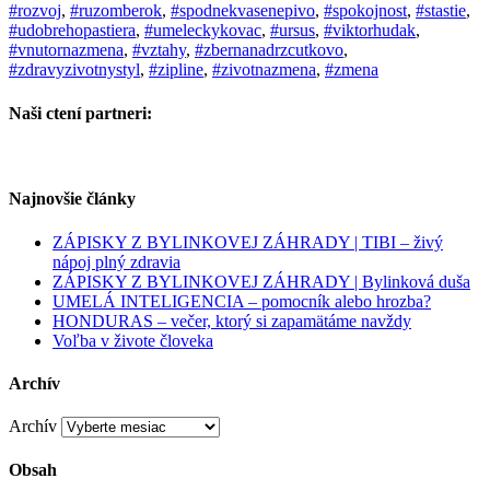
#rozvoj
,
#ruzomberok
,
#spodnekvasenepivo
,
#spokojnost
,
#stastie
,
#udobrehopastiera
,
#umeleckykovac
,
#ursus
,
#viktorhudak
,
#vnutornazmena
,
#vztahy
,
#zbernanadrzcutkovo
,
#zdravyzivotnystyl
,
#zipline
,
#zivotnazmena
,
#zmena
Naši ctení partneri:
Najnovšie články
ZÁPISKY Z BYLINKOVEJ ZÁHRADY | TIBI – živý
nápoj plný zdravia
ZÁPISKY Z BYLINKOVEJ ZÁHRADY | Bylinková duša
UMELÁ INTELIGENCIA – pomocník alebo hrozba?
HONDURAS – večer, ktorý si zapamätáme navždy
Voľba v živote človeka
Archív
Archív
Obsah