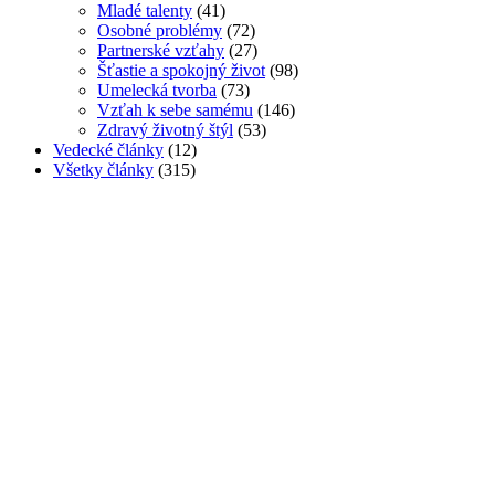
Mladé talenty
(41)
Osobné problémy
(72)
Partnerské vzťahy
(27)
Šťastie a spokojný život
(98)
Umelecká tvorba
(73)
Vzťah k sebe samému
(146)
Zdravý životný štýl
(53)
Vedecké články
(12)
Všetky články
(315)