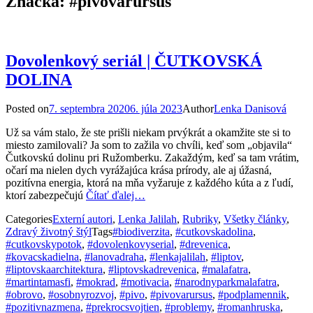
Značka:
#pivovarursus
Dovolenkový seriál | ČUTKOVSKÁ
DOLINA
Posted on
7. septembra 2020
6. júla 2023
Author
Lenka Danisová
Už sa vám stalo, že ste prišli niekam prvýkrát a okamžite ste si to
miesto zamilovali? Ja som to zažila vo chvíli, keď som „objavila“
Čutkovskú dolinu pri Ružomberku. Zakaždým, keď sa tam vrátim,
očarí ma nielen dych vyrážajúca krása prírody, ale aj úžasná,
pozitívna energia, ktorá na mňa vyžaruje z každého kúta a z ľudí,
ktorí zabezpečujú
Čítať ďalej…
Categories
Externí autori
,
Lenka Jalilah
,
Rubriky
,
Všetky články
,
Zdravý životný štýl
Tags
#biodiverzita
,
#cutkovskadolina
,
#cutkovskypotok
,
#dovolenkovyserial
,
#drevenica
,
#kovacskadielna
,
#lanovadraha
,
#lenkajalilah
,
#liptov
,
#liptovskaarchitektura
,
#liptovskadrevenica
,
#malafatra
,
#martintamasfi
,
#mokrad
,
#motivacia
,
#narodnyparkmalafatra
,
#obrovo
,
#osobnyrozvoj
,
#pivo
,
#pivovarursus
,
#podplamennik
,
#pozitivnazmena
,
#prekrocsvojtien
,
#problemy
,
#romanhruska
,