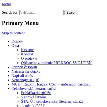
Menu
Prekroč svoj tieň
Search for:
Primary Menu
Skip to content
Domov
O nás
Kto sme
Kontakt
O projekte
Občianske združenie PREKROČ SVOJ TIEŇ
Partneri časopisu
Najčastejšie otázky
Napísali o nás
Nenechajte si ujsť
MUDr. Radkin Honzák, CSc. – ambasádor časopisu
Celoslovenská literárna súťaž
Prihláška do súťaže
Vzorová šablóna
ŠTATÚT celoslovenskej literárnej súťaže
1. ročník (2021)