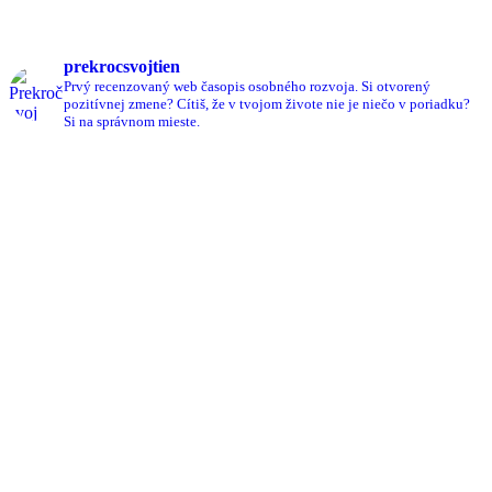
prekrocsvojtien
Prvý recenzovaný web časopis osobného rozvoja.
Si otvorený
pozitívnej zmene?
Cítiš, že v tvojom živote nie je niečo v poriadku?
Si na správnom mieste.