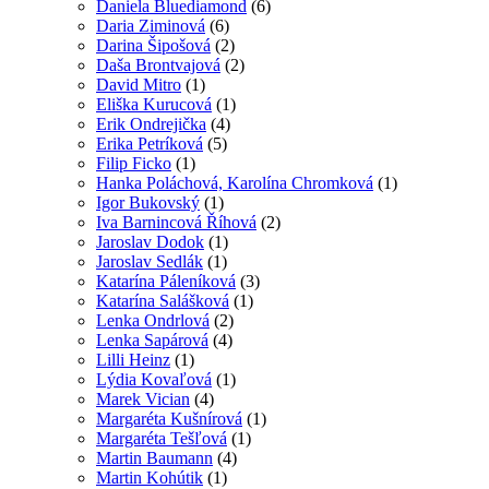
Daniela Bluediamond
(6)
Daria Ziminová
(6)
Darina Šipošová
(2)
Daša Brontvajová
(2)
David Mitro
(1)
Eliška Kurucová
(1)
Erik Ondrejička
(4)
Erika Petríková
(5)
Filip Ficko
(1)
Hanka Poláchová, Karolína Chromková
(1)
Igor Bukovský
(1)
Iva Barnincová Říhová
(2)
Jaroslav Dodok
(1)
Jaroslav Sedlák
(1)
Katarína Páleníková
(3)
Katarína Salášková
(1)
Lenka Ondrlová
(2)
Lenka Sapárová
(4)
Lilli Heinz
(1)
Lýdia Kovaľová
(1)
Marek Vician
(4)
Margaréta Kušnírová
(1)
Margaréta Tešľová
(1)
Martin Baumann
(4)
Martin Kohútik
(1)