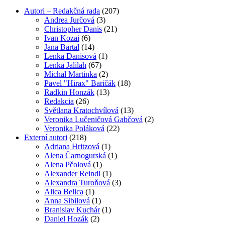
Autori – Redakčná rada
(207)
Andrea Jurčová
(3)
Christopher Danis
(21)
Ivan Kozai
(6)
Jana Bartal
(14)
Lenka Danisová
(1)
Lenka Jalilah
(67)
Michal Martinka
(2)
Pavel "Hirax" Baričák
(18)
Radkin Honzák
(13)
Redakcia
(26)
Světlana Kratochvílová
(13)
Veronika Lučeničová Gabčová
(2)
Veronika Poláková
(22)
Externí autori
(218)
Adriana Hritzová
(1)
Alena Čarnogurská
(1)
Alena Pčolová
(1)
Alexander Reindl
(1)
Alexandra Turoňová
(3)
Alica Belica
(1)
Anna Sibilová
(1)
Branislav Kuchár
(1)
Daniel Hozák
(2)