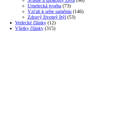
Šťastie a spokojný život
(98)
Umelecká tvorba
(73)
Vzťah k sebe samému
(146)
Zdravý životný štýl
(53)
Vedecké články
(12)
Všetky články
(315)