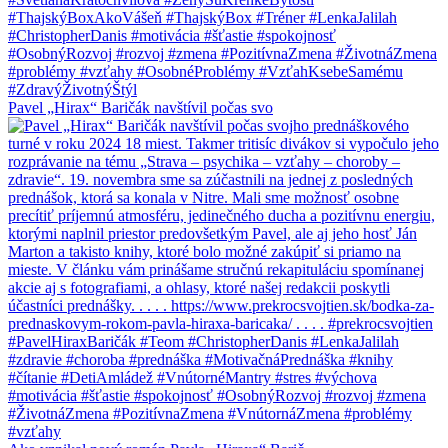
Pavel „Hirax“ Baričák navštívil počas svo