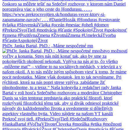
PhDr. Janka Bartal, PhD.: „Máme nespočetné mn