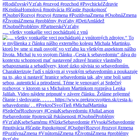
„... všetky vonkajšie veci pochádzajú z vnú