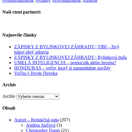
#vnutornazmena
,
#vztahy
,
#zivotnazmena
,
#zmena
Naši ctení partneri:
Najnovšie články
ZÁPISKY Z BYLINKOVEJ ZÁHRADY | TIBI – živý
nápoj plný zdravia
ZÁPISKY Z BYLINKOVEJ ZÁHRADY | Bylinková duša
UMELÁ INTELIGENCIA – pomocník alebo hrozba?
HONDURAS – večer, ktorý si zapamätáme navždy
Voľba v živote človeka
Archív
Archív
Obsah
Autori – Redakčná rada
(207)
Andrea Jurčová
(3)
Christopher Danis
(21)