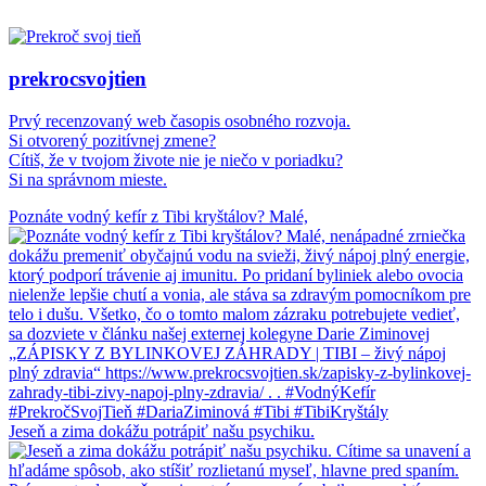
prekrocsvojtien
Prvý recenzovaný web časopis osobného rozvoja.
Si otvorený pozitívnej zmene?
Cítiš, že v tvojom živote nie je niečo v poriadku?
Si na správnom mieste.
Poznáte vodný kefír z Tibi kryštálov? Malé,
Jeseň a zima dokážu potrápiť našu psychiku.