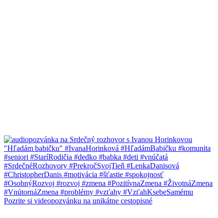
Pozrite si videopozvánku na unikátne cestopisné