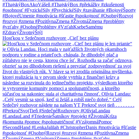
Hosťkou v Srdečnom rozhovore „Cieľ bez plánu