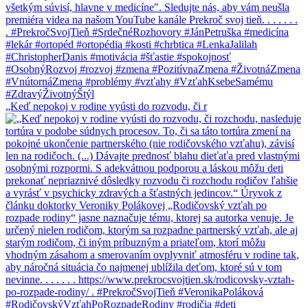
„Keď nepokoj v rodine vyústi do rozvodu, či r