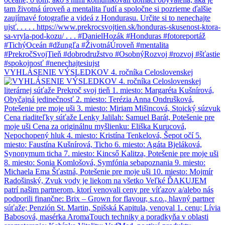
VYHLÁSENIE VÝSLEDKOV 4. ročníka Celoslovenskej