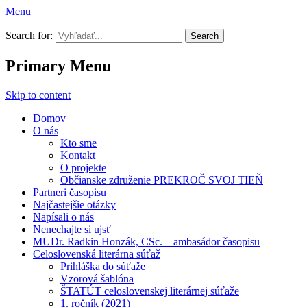
Menu
Prekroč svoj tieň
Search for:
Primary Menu
Skip to content
Domov
O nás
Kto sme
Kontakt
O projekte
Občianske združenie PREKROČ SVOJ TIEŇ
Partneri časopisu
Najčastejšie otázky
Napísali o nás
Nenechajte si ujsť
MUDr. Radkin Honzák, CSc. – ambasádor časopisu
Celoslovenská literárna súťaž
Prihláška do súťaže
Vzorová šablóna
ŠTATÚT celoslovenskej literárnej súťaže
1. ročník (2021)