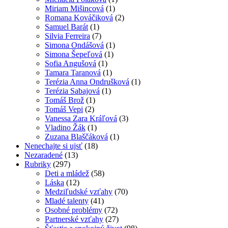
Miriam Mišincová
(1)
Romana Kováčiková
(2)
Samuel Barát
(1)
Silvia Ferreira
(7)
Simona Ondášová
(1)
Simona Šepeľová
(1)
Sofia Angušová
(1)
Tamara Taranová
(1)
Terézia Anna Ondrušková
(1)
Terézia Sabajová
(1)
Tomáš Brož
(1)
Tomáš Vepi
(2)
Vanessa Zara Kráľová
(3)
Vladino Žák
(1)
Zuzana Blaščáková
(1)
Nenechajte si ujsť
(18)
Nezaradené
(13)
Rubriky
(297)
Deti a mládež
(58)
Láska
(12)
Medziľudské vzťahy
(70)
Mladé talenty
(41)
Osobné problémy
(72)
Partnerské vzťahy
(27)