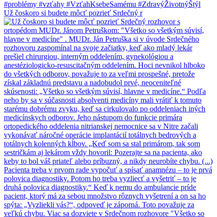
Už čoskoro si budete môcť pozrieť Srdečný r