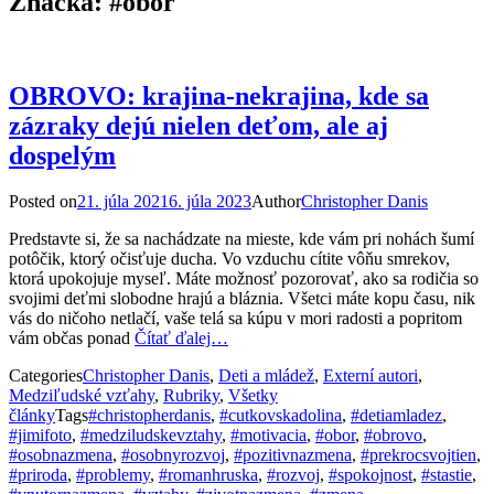
Značka:
#obor
OBROVO: krajina-nekrajina, kde sa
zázraky dejú nielen deťom, ale aj
dospelým
Posted on
21. júla 2021
6. júla 2023
Author
Christopher Danis
Predstavte si, že sa nachádzate na mieste, kde vám pri nohách šumí
potôčik, ktorý očisťuje ducha. Vo vzduchu cítite vôňu smrekov,
ktorá upokojuje myseľ. Máte možnosť pozorovať, ako sa rodičia so
svojimi deťmi slobodne hrajú a bláznia. Všetci máte kopu času, nik
vás do ničoho netlačí, vaše telá sa kúpu v mori radosti a popritom
vám občas ponad
Čítať ďalej…
Categories
Christopher Danis
,
Deti a mládež
,
Externí autori
,
Medziľudské vzťahy
,
Rubriky
,
Všetky
články
Tags
#christopherdanis
,
#cutkovskadolina
,
#detiamladez
,
#jimifoto
,
#medziludskevztahy
,
#motivacia
,
#obor
,
#obrovo
,
#osobnazmena
,
#osobnyrozvoj
,
#pozitivnazmena
,
#prekrocsvojtien
,
#priroda
,
#problemy
,
#romanhruska
,
#rozvoj
,
#spokojnost
,
#stastie
,