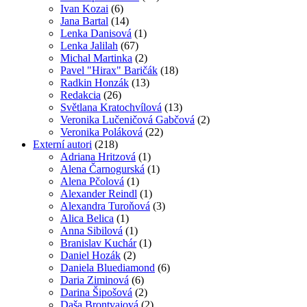
Ivan Kozai
(6)
Jana Bartal
(14)
Lenka Danisová
(1)
Lenka Jalilah
(67)
Michal Martinka
(2)
Pavel "Hirax" Baričák
(18)
Radkin Honzák
(13)
Redakcia
(26)
Světlana Kratochvílová
(13)
Veronika Lučeničová Gabčová
(2)
Veronika Poláková
(22)
Externí autori
(218)
Adriana Hritzová
(1)
Alena Čarnogurská
(1)
Alena Pčolová
(1)
Alexander Reindl
(1)
Alexandra Turoňová
(3)
Alica Belica
(1)
Anna Sibilová
(1)
Branislav Kuchár
(1)
Daniel Hozák
(2)
Daniela Bluediamond
(6)
Daria Ziminová
(6)
Darina Šipošová
(2)
Daša Brontvajová
(2)