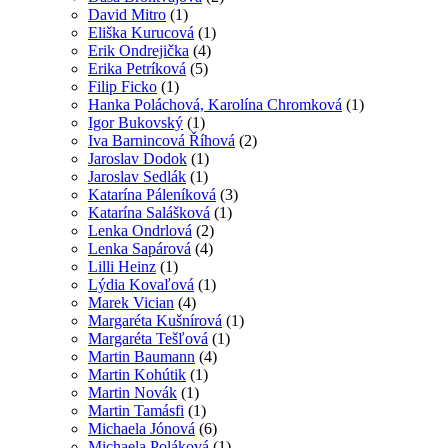
David Mitro
(1)
Eliška Kurucová
(1)
Erik Ondrejička
(4)
Erika Petríková
(5)
Filip Ficko
(1)
Hanka Poláchová, Karolína Chromková
(1)
Igor Bukovský
(1)
Iva Barnincová Říhová
(2)
Jaroslav Dodok
(1)
Jaroslav Sedlák
(1)
Katarína Páleníková
(3)
Katarína Salášková
(1)
Lenka Ondrlová
(2)
Lenka Sapárová
(4)
Lilli Heinz
(1)
Lýdia Kovaľová
(1)
Marek Vician
(4)
Margaréta Kušnírová
(1)
Margaréta Tešľová
(1)
Martin Baumann
(4)
Martin Kohútik
(1)
Martin Novák
(1)
Martin Tamásfi
(1)
Michaela Jónová
(6)
Michaela Poláková
(1)