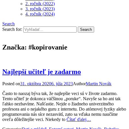
2. ročník (2022)
3. ročník (2023)
4. ročník (2024)
Search
Search for:
Značka:
#kopirovanie
Najlepší učiteľ je zadarmo
Posted on
31. októbra 2020
6. júla 2023
Author
Martin Novák
Často to naozaj býva tak, že najlepšie veci sú v živote zadarmo.
Tento učiteľ je dokonca väčšinou „poruke“. Navyše sa ho ani tak
ľahko nezbavíme. Našťastie. Nejde o žiadneho univerzitného
profesora ani o nejakého guru z internetu. Do atómovej fyziky alebo
programovania nás síce nezasvätí, zato sa vďaka nemu naučíme
oveľa dôležitejšie veci. Niekedy to
Čítať ďalej…