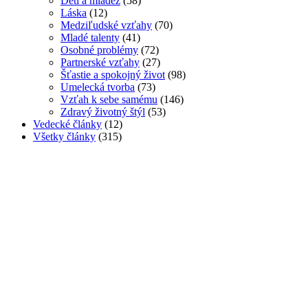
Deti a mládež
(58)
Láska
(12)
Medziľudské vzťahy
(70)
Mladé talenty
(41)
Osobné problémy
(72)
Partnerské vzťahy
(27)
Šťastie a spokojný život
(98)
Umelecká tvorba
(73)
Vzťah k sebe samému
(146)
Zdravý životný štýl
(53)
Vedecké články
(12)
Všetky články
(315)