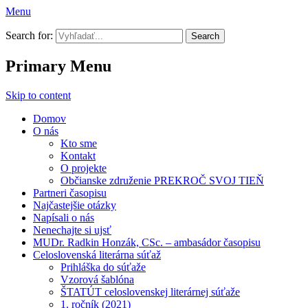
Menu
Prekroč svoj tieň
Search for:
Primary Menu
Skip to content
Domov
O nás
Kto sme
Kontakt
O projekte
Občianske združenie PREKROČ SVOJ TIEŇ
Partneri časopisu
Najčastejšie otázky
Napísali o nás
Nenechajte si ujsť
MUDr. Radkin Honzák, CSc. – ambasádor časopisu
Celoslovenská literárna súťaž
Prihláška do súťaže
Vzorová šablóna
ŠTATÚT celoslovenskej literárnej súťaže
1. ročník (2021)