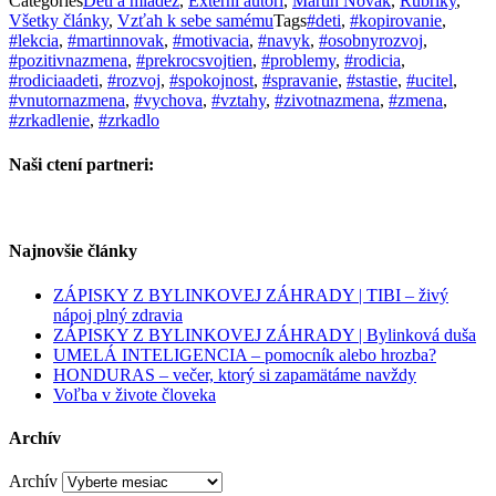
Categories
Deti a mládež
,
Externí autori
,
Martin Novák
,
Rubriky
,
Všetky články
,
Vzťah k sebe samému
Tags
#deti
,
#kopirovanie
,
#lekcia
,
#martinnovak
,
#motivacia
,
#navyk
,
#osobnyrozvoj
,
#pozitivnazmena
,
#prekrocsvojtien
,
#problemy
,
#rodicia
,
#rodiciaadeti
,
#rozvoj
,
#spokojnost
,
#spravanie
,
#stastie
,
#ucitel
,
#vnutornazmena
,
#vychova
,
#vztahy
,
#zivotnazmena
,
#zmena
,
#zrkadlenie
,
#zrkadlo
Naši ctení partneri:
Najnovšie články
ZÁPISKY Z BYLINKOVEJ ZÁHRADY | TIBI – živý
nápoj plný zdravia
ZÁPISKY Z BYLINKOVEJ ZÁHRADY | Bylinková duša
UMELÁ INTELIGENCIA – pomocník alebo hrozba?
HONDURAS – večer, ktorý si zapamätáme navždy
Voľba v živote človeka
Archív
Archív