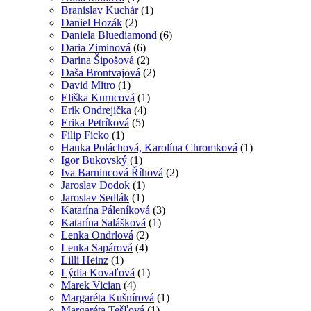
Branislav Kuchár
(1)
Daniel Hozák
(2)
Daniela Bluediamond
(6)
Daria Ziminová
(6)
Darina Šipošová
(2)
Daša Brontvajová
(2)
David Mitro
(1)
Eliška Kurucová
(1)
Erik Ondrejička
(4)
Erika Petríková
(5)
Filip Ficko
(1)
Hanka Poláchová, Karolína Chromková
(1)
Igor Bukovský
(1)
Iva Barnincová Říhová
(2)
Jaroslav Dodok
(1)
Jaroslav Sedlák
(1)
Katarína Páleníková
(3)
Katarína Salášková
(1)
Lenka Ondrlová
(2)
Lenka Sapárová
(4)
Lilli Heinz
(1)
Lýdia Kovaľová
(1)
Marek Vician
(4)
Margaréta Kušnírová
(1)
Margaréta Tešľová
(1)