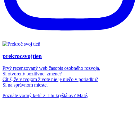
prekrocsvojtien
Prvý recenzovaný web časopis osobného rozvoja.
Si otvorený pozitívnej zmene?
Cítiš, že v tvojom živote nie je niečo v poriadku?
Si na správnom mieste.
Poznáte vodný kefír z Tibi kryštálov? Malé,