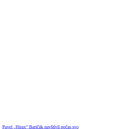
Pavel „Hirax“ Baričák navštívil počas svo