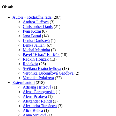
Obsah
Autori – Redakčná rada
(207)
Andrea Jurčová
(3)
Christopher Danis
(21)
Ivan Kozai
(6)
Jana Bartal
(14)
Lenka Danisová
(1)
Lenka Jalilah
(67)
Michal Martinka
(2)
Pavel "Hirax" Baričák
(18)
Radkin Honzák
(13)
Redakcia
(26)
Světlana Kratochvílová
(13)
Veronika Lučeničová Gabčová
(2)
Veronika Poláková
(22)
Externí autori
(218)
Adriana Hritzová
(1)
Alena Čarnogurská
(1)
Alena Pčolová
(1)
Alexander Reindl
(1)
Alexandra Turoňová
(3)
Alica Belica
(1)
Anna Sibilová
(1)