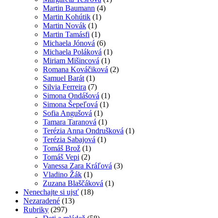
Martin Baumann
(4)
Martin Kohútik
(1)
Martin Novák
(1)
Martin Tamásfi
(1)
Michaela Jónová
(6)
Michaela Poláková
(1)
Miriam Mišincová
(1)
Romana Kováčiková
(2)
Samuel Barát
(1)
Silvia Ferreira
(7)
Simona Ondášová
(1)
Simona Šepeľová
(1)
Sofia Angušová
(1)
Tamara Taranová
(1)
Terézia Anna Ondrušková
(1)
Terézia Sabajová
(1)
Tomáš Brož
(1)
Tomáš Vepi
(2)
Vanessa Zara Kráľová
(3)
Vladino Žák
(1)
Zuzana Blaščáková
(1)
Nenechajte si ujsť
(18)
Nezaradené
(13)
Rubriky
(297)