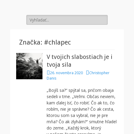
Prekroč svoj tieň
Search
for:
Značka:
#chlapec
V tvojich slabostiach je i
tvoja sila
P
A
26. novembra 2020
Christopher
o
u
Danis
s
t
t
h
„Bojíš sa?“ spýtal sa, pričom obaja
e
o
sedeli v tme. „Veľmi. Občas neviem,
d
r
kam ďalej ísť, čo robiť. Čo ak to, čo
o
robím, nie je správne? Čo ak cesta,
n
ktorou som sa vybral, nie je pre
mňa? Čo ak zlyhám?“ smutne hľadel
do zeme. „Každý krok, ktorý