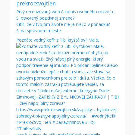
prekrocsvojtien
Prvý recenzovaný web časopis osobného rozvoja.
Si otvorený pozitívnej zmene?
Cítiš, že v tvojom živote nie je niečo v poriadku?
Si na správnom mieste.
Poznáte vodný kefír z Tibi kryštálov? Malé,
Jeseň a zima dokážu potrápiť našu psychiku.