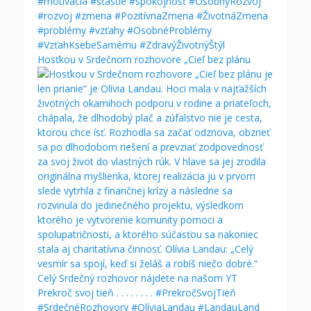
Hosťkou v Srdečnom rozhovore „Cieľ bez plánu