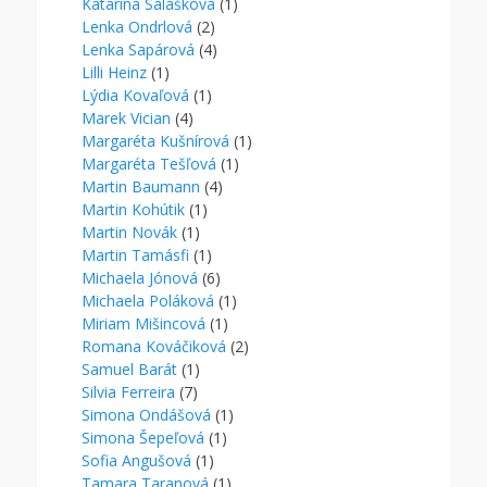
Katarína Salášková
(1)
Lenka Ondrlová
(2)
Lenka Sapárová
(4)
Lilli Heinz
(1)
Lýdia Kovaľová
(1)
Marek Vician
(4)
Margaréta Kušnírová
(1)
Margaréta Tešľová
(1)
Martin Baumann
(4)
Martin Kohútik
(1)
Martin Novák
(1)
Martin Tamásfi
(1)
Michaela Jónová
(6)
Michaela Poláková
(1)
Miriam Mišincová
(1)
Romana Kováčiková
(2)
Samuel Barát
(1)
Silvia Ferreira
(7)
Simona Ondášová
(1)
Simona Šepeľová
(1)
Sofia Angušová
(1)
Tamara Taranová
(1)