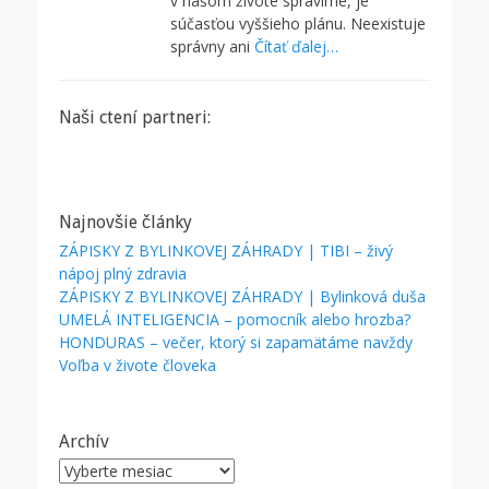
v našom živote spravíme, je
súčasťou vyššieho plánu. Neexistuje
správny ani
Čítať ďalej…
Naši ctení partneri:
Najnovšie články
ZÁPISKY Z BYLINKOVEJ ZÁHRADY | TIBI – živý
nápoj plný zdravia
ZÁPISKY Z BYLINKOVEJ ZÁHRADY | Bylinková duša
UMELÁ INTELIGENCIA – pomocník alebo hrozba?
HONDURAS – večer, ktorý si zapamätáme navždy
Voľba v živote človeka
Archív
Archív