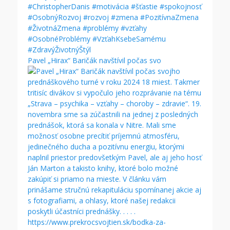
Pavel „Hirax“ Baričák navštívil počas svo