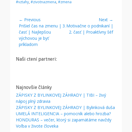
r
#vztahy
,
#zivotnazmena
,
#zmena
i
e
s
Navigácia
← Previous
Next →
Previous
Prišiel čas na zmenu | 3.
Next
Motivačne o podnikaní |
v
post:
časť | Najlepšou
post:
2. časť | Proaktívny šéf
článku
výchovou je byť
príkladom
Naši ctení partneri:
Najnovšie články
ZÁPISKY Z BYLINKOVEJ ZÁHRADY | TIBI – živý
nápoj plný zdravia
ZÁPISKY Z BYLINKOVEJ ZÁHRADY | Bylinková duša
UMELÁ INTELIGENCIA – pomocník alebo hrozba?
HONDURAS – večer, ktorý si zapamätáme navždy
Voľba v živote človeka