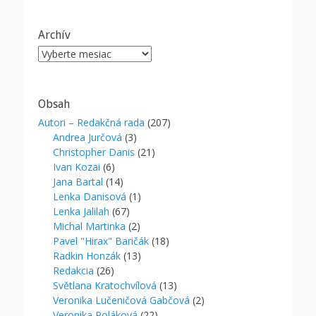
Archív
Archív
Obsah
Autori – Redakčná rada
(207)
Andrea Jurčová
(3)
Christopher Danis
(21)
Ivan Kozai
(6)
Jana Bartal
(14)
Lenka Danisová
(1)
Lenka Jalilah
(67)
Michal Martinka
(2)
Pavel "Hirax" Baričák
(18)
Radkin Honzák
(13)
Redakcia
(26)
Světlana Kratochvílová
(13)
Veronika Lučeničová Gabčová
(2)
Veronika Poláková
(22)