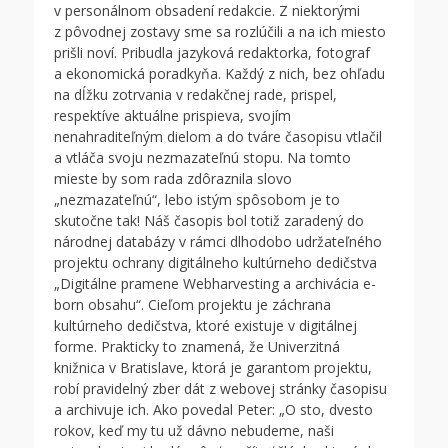
v personálnom obsadení redakcie. Z niektorými
z pôvodnej zostavy sme sa rozlúčili a na ich miesto
prišli noví. Pribudla jazyková redaktorka, fotograf
a ekonomická poradkyňa. Každý z nich, bez ohľadu
na dĺžku zotrvania v redakčnej rade, prispel,
respektíve aktuálne prispieva, svojím
nenahraditeľným dielom a do tváre časopisu vtlačil
a vtláča svoju nezmazateľnú stopu. Na tomto
mieste by som rada zdôraznila slovo
„nezmazateľnú“, lebo istým spôsobom je to
skutočne tak! Náš časopis bol totiž zaradený do
národnej databázy v rámci dlhodobo udržateľného
projektu ochrany digitálneho kultúrneho dedičstva
„Digitálne pramene Webharvesting a archivácia e-
born obsahu“. Cieľom projektu je záchrana
kultúrneho dedičstva, ktoré existuje v digitálnej
forme. Prakticky to znamená, že Univerzitná
knižnica v Bratislave, ktorá je garantom projektu,
robí pravidelný zber dát z webovej stránky časopisu
a archivuje ich. Ako povedal Peter: „O sto, dvesto
rokov, keď my tu už dávno nebudeme, naši