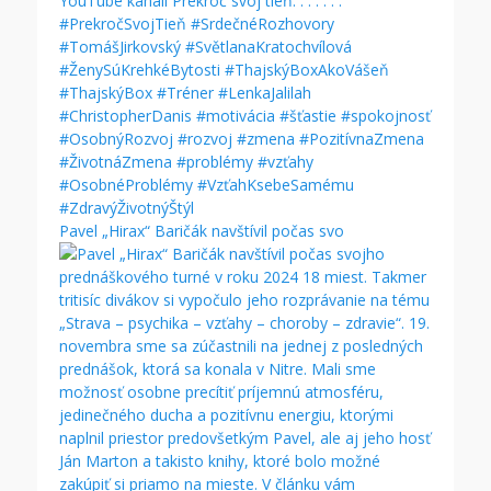
Pavel „Hirax“ Baričák navštívil počas svo