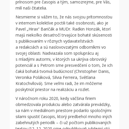
prínosom pre časopis a tým, samozrejme, pre Vás,
milí naši čitatelia.
Nesmierne si vážim to, že nás svojou prítomnosťou
v internom kolektíve poctili také osobnosti, ako je
Pavel „Hirax“ Baričák a MUDr. Radkin Honzák, ktorí
majú niekoľko desaťročí trvajúce bohaté skúsenosti
s publikovaním v rôznych vydavateľstvách
a redakciách a sú naslovovzatými odborníkmi vo
svojej oblasti. Nadviazala som spoluprácu aj
s mladými autormi, v ktorých sa ukrýva obrovský
potenciál a s Petrom sme presvedčení o tom, že ich
čaká bohatá tvorivá budúcnosť (Christopher Danis,
Veronika Poláková, Silvia Ferreira, Světlana
Kratochvílová). Sme veľmi radi, že im môžeme
poskytnúť priestor na realizáciu a rozlet.
V náročnom roku 2020, kedy väčšina firiem
obmedzovala produkciu alebo zatvárala prevádzky,
sa nám v mediálnom priestore podarilo spoločnými
silami spustiť časopis, ktorý predbehol mnoho iných
zabehnutých periodík – či už počtom publikovaných
textov (12. 12. 2020 sme odpublikovali jubilejný stý