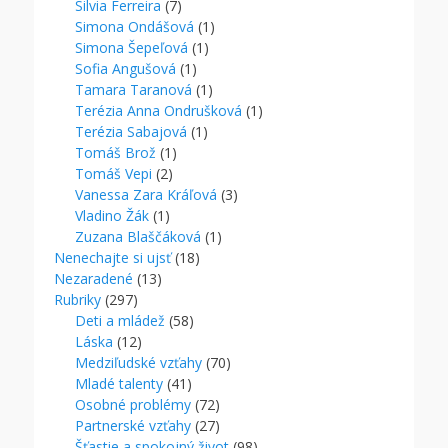
Silvia Ferreira
(7)
Simona Ondášová
(1)
Simona Šepeľová
(1)
Sofia Angušová
(1)
Tamara Taranová
(1)
Terézia Anna Ondrušková
(1)
Terézia Sabajová
(1)
Tomáš Brož
(1)
Tomáš Vepi
(2)
Vanessa Zara Kráľová
(3)
Vladino Žák
(1)
Zuzana Blaščáková
(1)
Nenechajte si ujsť
(18)
Nezaradené
(13)
Rubriky
(297)
Deti a mládež
(58)
Láska
(12)
Medziľudské vzťahy
(70)
Mladé talenty
(41)
Osobné problémy
(72)
Partnerské vzťahy
(27)
Šťastie a spokojný život
(98)