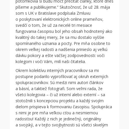
potomkovia si budú môcť prečítať články, ktoré dnes
píšeme a publikujeme.“ Skutočnosť, že už 28. mája
som s UK v Bratislave podpísala Zmluvu
o poskytovaní elektronických online prameňov,
svedčí o tom, že už za necelé tri mesiace
fungovania časopisu bol jeho obsah hodnotený ako
kvalitný do takej miery, že sa mu dostalo vyššie
spomínaného uznania a pocty. Pre mňa osobne to
okrem veľkej radosti a nadšenia prinieslo aj veľkú
dávku pokory a ešte väčšej zodpovednosti: voči
kolegom i voči Vám, milí naši čitatelia.
Okrem kolektívu interných pracovníkov sa mi
postupne podarilo vyprofilovať aj okruh externých
spolupracovníkov. Sú medzi nimi autori článkov
a básní, a taktiež fotografi. Som veľmi rada, že
všetci kolegovia – či už interní alebo externí – sa
stotožnili s koncepciou projektu a každý svojím
dielom prispieva k formovaniu časopisu. Spolupráca
s nimi je pre mňa veľkou cťou a nesmiernou
radosťou! Každý z nich je jedinečný, originálny
a svojský, a v tejto svojbytnosti sú všetci skvelým