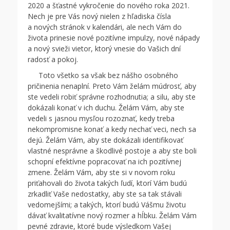
2020 a šťastné vykročenie do nového roka 2021.
Nech je pre Vás nový nielen z hľadiska čísla
a nových stránok v kalendári, ale nech Vám do
života prinesie nové pozitívne impulzy, nové nápady
a nový svieži vietor, ktorý vnesie do Vašich dní
radosť a pokoj.
Toto všetko sa však bez nášho osobného
pričinenia nenaplní. Preto Vám želám múdrosť, aby
ste vedeli robiť správne rozhodnutia; a silu, aby ste
dokázali konať v ich duchu. Želám Vám, aby ste
vedeli s jasnou mysľou rozoznať, kedy treba
nekompromisne konať a kedy nechať veci, nech sa
dejú. Želám Vám, aby ste dokázali identifikovať
vlastné nesprávne a škodlivé postoje a aby ste boli
schopní efektívne popracovať na ich pozitívnej
zmene. Želám Vám, aby ste si v novom roku
priťahovali do života takých ľudí, ktorí Vám budú
zrkadliť Vaše nedostatky, aby ste sa tak stávali
vedomejšími; a takých, ktorí budú Vášmu životu
dávať kvalitatívne nový rozmer a hĺbku. Želám Vám
pevné zdravie, ktoré bude výsledkom Vašej