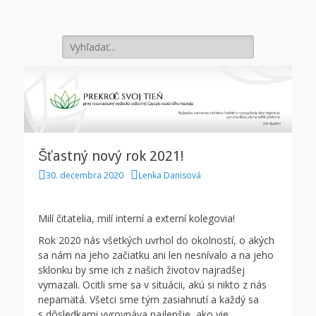
Prekroč svoj tieň
Search
for:
Šťastný nový rok 2021!
P
A
30. decembra 2020
Lenka Danisová
o
u
s
t
t
h
Milí čitatelia, milí interní a externí kolegovia!
e
o
d
r
Rok 2020 nás všetkých uvrhol do okolností, o akých
o
sa nám na jeho začiatku ani len nesnívalo a na jeho
n
sklonku by sme ich z našich životov najradšej
vymazali. Ocitli sme sa v situácii, akú si nikto z nás
nepamätá. Všetci sme tým zasiahnutí a každý sa
s dôsledkami vyrovnáva najlepšie, ako vie.