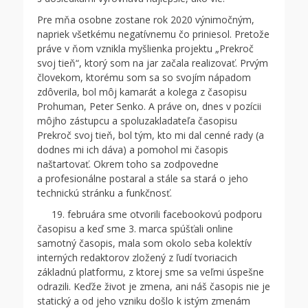
Pre mňa osobne zostane rok 2020 výnimočným,
napriek všetkému negatívnemu čo priniesol. Pretože
práve v ňom vznikla myšlienka projektu „Prekroč
svoj tieň“, ktorý som na jar začala realizovať. Prvým
človekom, ktorému som sa so svojím nápadom
zdôverila, bol môj kamarát a kolega z časopisu
Prohuman, Peter Senko. A práve on, dnes v pozícii
môjho zástupcu a spoluzakladateľa časopisu
Prekroč svoj tieň, bol tým, kto mi dal cenné rady (a
dodnes mi ich dáva) a pomohol mi časopis
naštartovať. Okrem toho sa zodpovedne
a profesionálne postaral a stále sa stará o jeho
technickú stránku a funkčnosť.
19. februára sme otvorili facebookovú podporu
časopisu a keď sme 3. marca spúšťali online
samotný časopis, mala som okolo seba kolektív
interných redaktorov zložený z ľudí tvoriacich
základnú platformu, z ktorej sme sa veľmi úspešne
odrazili. Keďže život je zmena, ani náš časopis nie je
statický a od jeho vzniku došlo k istým zmenám