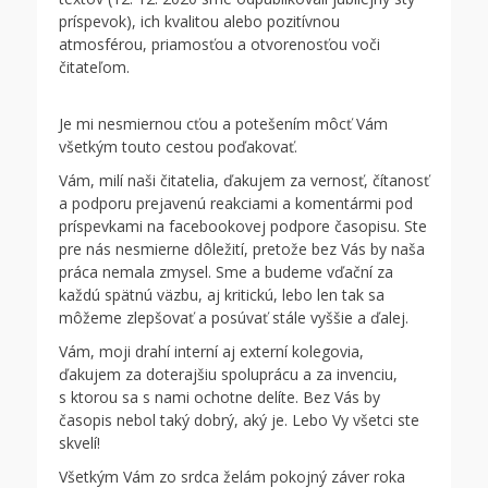
príspevok), ich kvalitou alebo pozitívnou
atmosférou, priamosťou a otvorenosťou voči
čitateľom.
Je mi nesmiernou cťou a potešením môcť Vám
všetkým touto cestou poďakovať.
Vám, milí naši čitatelia, ďakujem za vernosť, čítanosť
a podporu prejavenú reakciami a komentármi pod
príspevkami na facebookovej podpore časopisu. Ste
pre nás nesmierne dôležití, pretože bez Vás by naša
práca nemala zmysel. Sme a budeme vďační za
každú spätnú väzbu, aj kritickú, lebo len tak sa
môžeme zlepšovať a posúvať stále vyššie a ďalej.
Vám, moji drahí interní aj externí kolegovia,
ďakujem za doterajšiu spoluprácu a za invenciu,
s ktorou sa s nami ochotne delíte. Bez Vás by
časopis nebol taký dobrý, aký je. Lebo Vy všetci ste
skvelí!
Všetkým Vám zo srdca želám pokojný záver roka