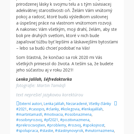
prirodzenej lásky k svojmu telu a s tým súvisiacej
adekvátnej starostlivosti oň. Želám Vám vnútorný
pokoj a radosť, ktoré budú výsledkom usilovnej
a úspešnej práce na vlastnom vnútornom rozvoji.
A nakoniec Vám všetkým, moji drahí, želám, aby ste
boli pre druhých svetlom, ktoré v nich bude
zapaľovať túžbu byť lepšími a láskavejšími bytosťami
– lebo sa budú chcieť podobať na Vás!
Som šťastná, že končiaci sa rok 2020 mi Vás
všetkých priniesol do života. A teším sa, že budete
jeho súčasťou aj v roku 2021!
Lenka Jalilah, šéfredaktorka
fotografie: Martin Tamásfi
text neprešiel jazykovou korektúrou
C
T
Externí autori
,
Lenka Jalilah
,
Nezaradené
,
Všetky články
a
a
#2021
,
#casopis
,
#clanky
,
#kolegovia
,
#lenkajalilah
,
t
g
#martintamasfi
,
#motivacia
,
#osobnazmena
,
e
s
#osobnyrozvoj
,
#pf2021
,
#pozitivnazmena
,
g
#prekrocsvojtien
,
#problemy
,
#rozvoj
,
#spokojnost
,
o
#spolupraca
,
#stastie
,
#stastnynovyrok
,
#vnutornazmena
,