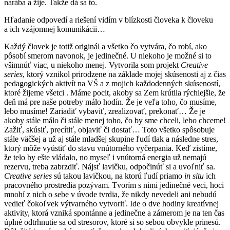
narába a žije. Takže dá sa to.
Hľadanie odpovedí a riešení vidím v blízkosti človeka k človeku
a ich vzájomnej komunikácii…
Každý človek je totiž originál a všetko čo vytvára, čo robí, ako
pôsobí smerom navonok, je jedinečné. U niekoho je možné si to
všimnúť viac, u niekoho menej. Vytvorila som projekt
Creative
series
, ktorý vznikol prirodzene na základe mojej skúsenosti aj z čias
pedagogických aktivít na VŠ a z mojich každodenných skúseností,
ktoré žijeme všetci . Máme pocit, akoby sa Zem krútila rýchlejšie, že
deň má pre naše potreby málo hodín. Že je veľa toho, čo musíme,
lebo musíme! Zariadiť vybaviť, zrealizovať, prekonať… Že je
akoby stále málo či stále menej toho, čo by sme chceli, lebo chceme!
Zažiť, skúsiť, precítiť, objaviť či dostať… Toto všetko spôsobuje
stále väčšej a už aj stále mladšej skupine ľudí tlak a následne stres,
ktorý môže vyústiť do stavu vnútorného vyčerpania. Keď zistíme,
že telo by ešte vládalo, no myseľ i vnútorná energia už nemajú
rezervu, treba zabrzdiť. Nájsť lavičku, odpočinúť si a uvoľniť sa.
Creative series
sú takou lavičkou, na ktorú ľudí priamo
in situ
ich
pracovného prostredia pozývam. Tvorím s nimi jedinečné veci, hoci
mnohí z nich o sebe v úvode tvrdia, že nikdy nevedeli ani nebudú
vedieť čokoľvek výtvarného vytvoriť. Ide o dve hodiny kreatívnej
aktivity, ktorá vzniká spontánne a jedinečne a zámerom je na ten čas
úplné odtrhnutie sa od stresorov, ktoré si so sebou obvykle prinesú.