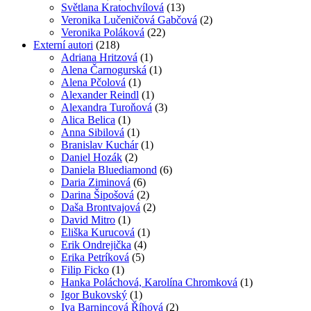
Světlana Kratochvílová
(13)
Veronika Lučeničová Gabčová
(2)
Veronika Poláková
(22)
Externí autori
(218)
Adriana Hritzová
(1)
Alena Čarnogurská
(1)
Alena Pčolová
(1)
Alexander Reindl
(1)
Alexandra Turoňová
(3)
Alica Belica
(1)
Anna Sibilová
(1)
Branislav Kuchár
(1)
Daniel Hozák
(2)
Daniela Bluediamond
(6)
Daria Ziminová
(6)
Darina Šipošová
(2)
Daša Brontvajová
(2)
David Mitro
(1)
Eliška Kurucová
(1)
Erik Ondrejička
(4)
Erika Petríková
(5)
Filip Ficko
(1)
Hanka Poláchová, Karolína Chromková
(1)
Igor Bukovský
(1)
Iva Barnincová Říhová
(2)