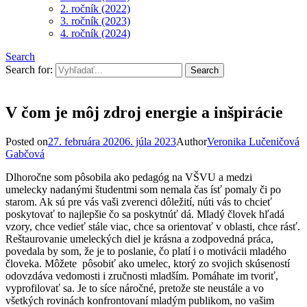
2. ročník (2022)
3. ročník (2023)
4. ročník (2024)
Search
Search for:
V čom je môj zdroj energie a inšpirácie
Posted on
27. februára 2020
6. júla 2023
Author
Veronika Lučeničová
Gabčová
Dlhoročne som pôsobila ako pedagóg na VŠVU a medzi
umelecky nadanými študentmi som nemala čas ísť pomaly či po
starom. Ak sú pre vás vaši zverenci dôležití, núti vás to chcieť
poskytovať to najlepšie čo sa poskytnúť dá. Mladý človek hľadá
vzory, chce vedieť stále viac, chce sa orientovať v oblasti, chce rásť.
Reštaurovanie umeleckých diel je krásna a zodpovedná práca,
povedala by som, že je to poslanie, čo platí i o motivácii mladého
človeka. Môžete pôsobiť ako umelec, ktorý zo svojich skúseností
odovzdáva vedomosti i zručnosti mladším. Pomáhate im tvoriť,
vyprofilovať sa. Je to síce náročné, pretože ste neustále a vo
všetkých rovinách konfrontovaní mladým publikom, no vašim