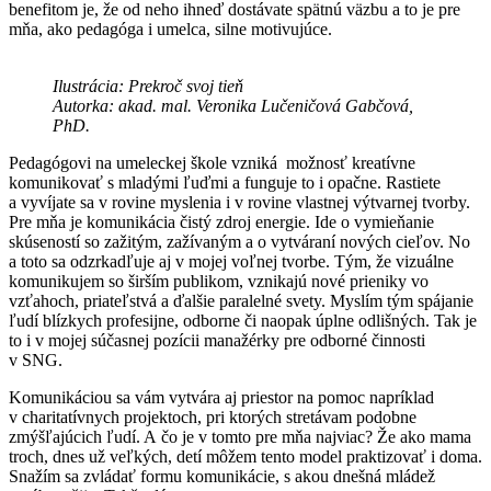
benefitom je, že od neho ihneď dostávate spätnú väzbu a to je pre
mňa, ako pedagóga i umelca, silne motivujúce.
Ilustrácia: Prekroč svoj tieň
Autorka: akad. mal. Veronika Lučeničová Gabčová,
PhD.
Pedagógovi na umeleckej škole vzniká možnosť kreatívne
komunikovať s mladými ľuďmi a funguje to i opačne. Rastiete
a vyvíjate sa v rovine myslenia i v rovine vlastnej výtvarnej tvorby.
Pre mňa je komunikácia čistý zdroj energie. Ide o vymieňanie
skúseností so zažitým, zažívaným a o vytváraní nových cieľov. No
a toto sa odzrkadľuje aj v mojej voľnej tvorbe. Tým, že vizuálne
komunikujem so širším publikom, vznikajú nové prieniky vo
vzťahoch, priateľstvá a ďalšie paralelné svety. Myslím tým spájanie
ľudí blízkych profesijne, odborne či naopak úplne odlišných. Tak je
to i v mojej súčasnej pozícii manažérky pre odborné činnosti
v SNG.
Komunikáciou sa vám vytvára aj priestor na pomoc napríklad
v charitatívnych projektoch, pri ktorých stretávam podobne
zmýšľajúcich ľudí. A čo je v tomto pre mňa najviac? Že ako mama
troch, dnes už veľkých, detí môžem tento model praktizovať i doma.
Snažím sa zvládať formu komunikácie, s akou dnešná mládež