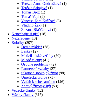
Terézia Anna Ondrušková
(1)
Terézia Sabajová
(1)
Tomáš Brož
(1)
Tomáš Vepi
(2)
Vanessa Zara Kráľová
(3)
Vladino Žák
(1)
Zuzana Blaščáková
(1)
Nenechajte si ujsť
(18)
Nezaradené
(13)
Rubriky
(297)
Deti a mládež
(58)
Láska
(12)
Medziľudské vzťahy
(70)
Mladé talenty
(41)
Osobné problémy
(72)
Partnerské vzťahy
(27)
Šťastie a spokojný život
(98)
Umelecká tvorba
(73)
Vzťah k sebe samému
(146)
Zdravý životný štýl
(53)
Vedecké články
(12)
Všetky články
(315)