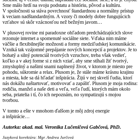
Sme málo hrdí na svoju podstatu a históriu, pôvod a kultúru.
V spoločnosti sa stáva povrchnosť štandardnou a normálny prístup
k veciam nadštandardným. A vzory či modely dobre fungujúcich
vzťahov sú skôr vzácnosťou než bežným javom…
V plusovej rovine mi paradoxne ohľadom predchádzajúcich slove
rezonuje internet a spomenuté sociálne siete. Vďaka nim máme
väčšie a flexibilnejšie možnosti a formy medziľudskej komunikácie.
Vzniká tak vzájomné prepájanie nových koncepcií a projektov. Je to
bohatý a silný potenciál tvorivých vzruchov, treba však vedieť,
koľko a v akej forme si z nich vziať, aby sme stíhali žiť tvorivý,
zmysluplný a našimi snami naplnený život, v ktorom je miesto pre
pohodu, súkromie a relax. Plusom je, že stále máme krásnu krajinu
a miesta, kde sa dá hľadať inšpirácia. Žijú v nej skvelí ľudia, ktorí
nás dokážu naštartovať, motivovať a zapáliť. Plusom je moja rodina:
rodičia, manžel a naše deti a veľa, veľa ľudí, ktorých mám okolo
seba, priatelia i tí, čo ich nepoznám, no sympatizujú s mojou
tvorbou.
V tomto a ešte v mnohom ďalšom je môj zdroj energie
a inšpirácie…
Autorka: akad. mal. Veronika Lučeničová Gabčová, PhD.
Jazyková korektúra: Mgr. Andrea Jurčová