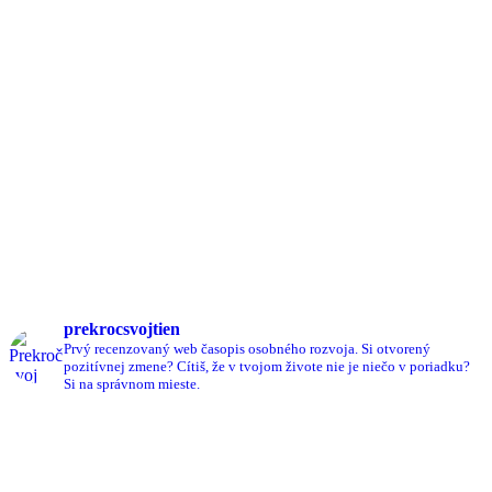
prekrocsvojtien
Prvý recenzovaný web časopis osobného rozvoja.
Si otvorený
pozitívnej zmene?
Cítiš, že v tvojom živote nie je niečo v poriadku?
Si na správnom mieste.