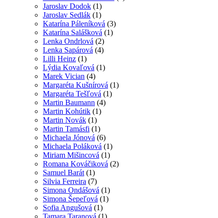
Jaroslav Dodok
(1)
Jaroslav Sedlák
(1)
Katarína Páleníková
(3)
Katarína Salášková
(1)
Lenka Ondrlová
(2)
Lenka Sapárová
(4)
Lilli Heinz
(1)
Lýdia Kovaľová
(1)
Marek Vician
(4)
Margaréta Kušnírová
(1)
Margaréta Tešľová
(1)
Martin Baumann
(4)
Martin Kohútik
(1)
Martin Novák
(1)
Martin Tamásfi
(1)
Michaela Jónová
(6)
Michaela Poláková
(1)
Miriam Mišincová
(1)
Romana Kováčiková
(2)
Samuel Barát
(1)
Silvia Ferreira
(7)
Simona Ondášová
(1)
Simona Šepeľová
(1)
Sofia Angušová
(1)
Tamara Taranová
(1)