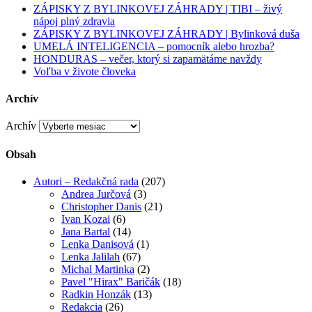
ZÁPISKY Z BYLINKOVEJ ZÁHRADY | TIBI – živý
nápoj plný zdravia
ZÁPISKY Z BYLINKOVEJ ZÁHRADY | Bylinková duša
UMELÁ INTELIGENCIA – pomocník alebo hrozba?
HONDURAS – večer, ktorý si zapamätáme navždy
Voľba v živote človeka
Archív
Archív
Obsah
Autori – Redakčná rada
(207)
Andrea Jurčová
(3)
Christopher Danis
(21)
Ivan Kozai
(6)
Jana Bartal
(14)
Lenka Danisová
(1)
Lenka Jalilah
(67)
Michal Martinka
(2)
Pavel "Hirax" Baričák
(18)
Radkin Honzák
(13)
Redakcia
(26)