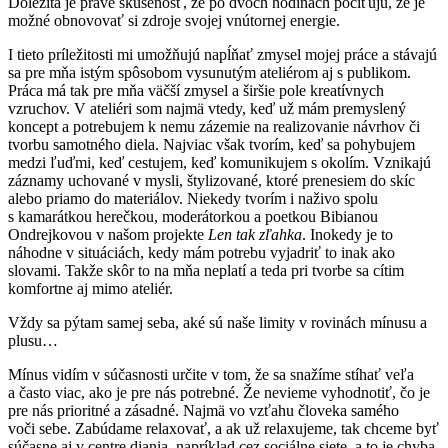
Dôležitá je práve skúsenosť, že po dvoch hodinách pociťujú, že je
možné obnovovať si zdroje svojej vnútornej energie.
I tieto príležitosti mi umožňujú napĺňať zmysel mojej práce a stávajú
sa pre mňa istým spôsobom vysunutým ateliérom aj s publikom.
Práca má tak pre mňa väčší zmysel a širšie pole kreatívnych
vzruchov. V ateliéri som najmä vtedy, keď už mám premyslený
koncept a potrebujem k nemu zázemie na realizovanie návrhov či
tvorbu samotného diela. Najviac však tvorím, keď sa pohybujem
medzi ľuďmi, keď cestujem, keď komunikujem s okolím. Vznikajú
záznamy uchované v mysli, štylizované, ktoré prenesiem do skíc
alebo priamo do materiálov. Niekedy tvorím i naživo spolu
s kamarátkou herečkou, moderátorkou a poetkou Bibianou
Ondrejkovou v našom projekte
Len tak zľahka
. Inokedy je to
náhodne v situáciách, kedy mám potrebu vyjadriť to inak ako
slovami. Takže skôr to na mňa neplatí a teda pri tvorbe sa cítim
komfortne aj mimo ateliér.
Vždy sa pýtam samej seba, aké sú naše limity v rovinách mínusu a
plusu…
Mínus vidím v súčasnosti určite v tom, že sa snažíme stíhať veľa
a často viac, ako je pre nás potrebné. Že nevieme vyhodnotiť, čo je
pre nás prioritné a zásadné. Najmä vo vzťahu človeka samého
voči sebe. Zabúdame relaxovať, a ak už relaxujeme, tak chceme byť
súčasne aj v centre diania, napríklad cez sociálne siete, a to je chyba.