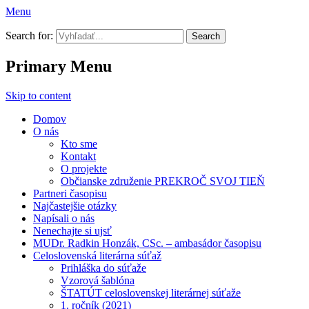
Menu
Prekroč svoj tieň
Search for:
Primary Menu
Skip to content
Domov
O nás
Kto sme
Kontakt
O projekte
Občianske združenie PREKROČ SVOJ TIEŇ
Partneri časopisu
Najčastejšie otázky
Napísali o nás
Nenechajte si ujsť
MUDr. Radkin Honzák, CSc. – ambasádor časopisu
Celoslovenská literárna súťaž
Prihláška do súťaže
Vzorová šablóna
ŠTATÚT celoslovenskej literárnej súťaže
1. ročník (2021)