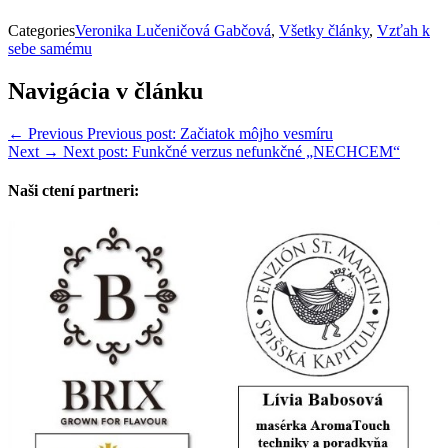
Categories
Veronika Lučeničová Gabčová
,
Všetky články
,
Vzťah k
sebe samému
Navigácia v článku
← Previous
Previous post:
Začiatok môjho vesmíru
Next →
Next post:
Funkčné verzus nefunkčné „NECHCEM“
Naši ctení partneri: