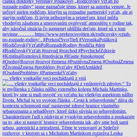
„... všetky vonkajšie veci pochádzajú z vnú