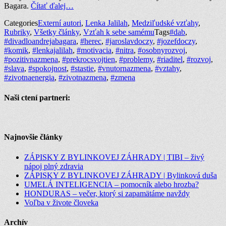
Bagara.
Čítať ďalej…
Categories
Externí autori
,
Lenka Jalilah
,
Medziľudské vzťahy
,
Rubriky
,
Všetky články
,
Vzťah k sebe samému
Tags
#dab
,
#divadloandrejabagara
,
#herec
,
#jaroslavdoczy
,
#jozefdoczy
,
#komik
,
#lenkajalilah
,
#motivacia
,
#nitra
,
#osobnyrozvoj
,
#pozitivnazmena
,
#prekrocsvojtien
,
#problemy
,
#riaditel
,
#rozvoj
,
#slava
,
#spokojnost
,
#stastie
,
#vnutornazmena
,
#vztahy
,
#zivotnaenergia
,
#zivotnazmena
,
#zmena
Naši ctení partneri:
Najnovšie články
ZÁPISKY Z BYLINKOVEJ ZÁHRADY | TIBI – živý
nápoj plný zdravia
ZÁPISKY Z BYLINKOVEJ ZÁHRADY | Bylinková duša
UMELÁ INTELIGENCIA – pomocník alebo hrozba?
HONDURAS – večer, ktorý si zapamätáme navždy
Voľba v živote človeka
Archív