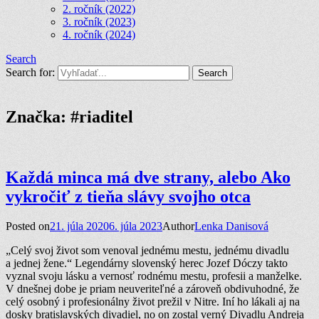
2. ročník (2022)
3. ročník (2023)
4. ročník (2024)
Search
Search for:
Značka:
#riaditel
Každá minca má dve strany, alebo Ako
vykročiť z tieňa slávy svojho otca
Posted on
21. júla 2020
6. júla 2023
Author
Lenka Danisová
„Celý svoj život som venoval jednému mestu, jednému divadlu
a jednej žene.“ Legendárny slovenský herec Jozef Dóczy takto
vyznal svoju lásku a vernosť rodnému mestu, profesii a manželke.
V dnešnej dobe je priam neuveriteľné a zároveň obdivuhodné, že
celý osobný i profesionálny život prežil v Nitre. Iní ho lákali aj na
dosky bratislavských divadiel, no on zostal verný Divadlu Andreja