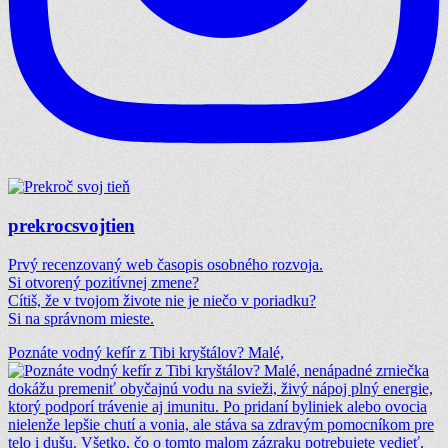
prekrocsvojtien
Prvý recenzovaný web časopis osobného rozvoja.
Si otvorený pozitívnej zmene?
Cítiš, že v tvojom živote nie je niečo v poriadku?
Si na správnom mieste.
Poznáte vodný kefír z Tibi kryštálov? Malé,