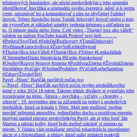
Pavel „Hirax“ Baričák navštívil počas svo