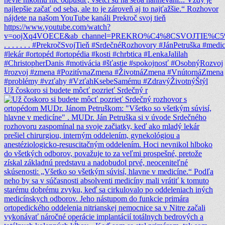
Už čoskoro si budete môcť pozrieť Srdečný r