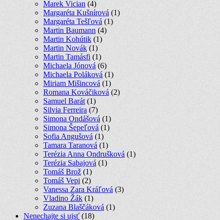
Marek Vician
(4)
Margaréta Kušnírová
(1)
Margaréta Tešľová
(1)
Martin Baumann
(4)
Martin Kohútik
(1)
Martin Novák
(1)
Martin Tamásfi
(1)
Michaela Jónová
(6)
Michaela Poláková
(1)
Miriam Mišincová
(1)
Romana Kováčiková
(2)
Samuel Barát
(1)
Silvia Ferreira
(7)
Simona Ondášová
(1)
Simona Šepeľová
(1)
Sofia Angušová
(1)
Tamara Taranová
(1)
Terézia Anna Ondrušková
(1)
Terézia Sabajová
(1)
Tomáš Brož
(1)
Tomáš Vepi
(2)
Vanessa Zara Kráľová
(3)
Vladino Žák
(1)
Zuzana Blaščáková
(1)
Nenechajte si ujsť
(18)