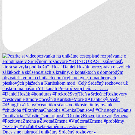
Dnes sme nakrúcali unikátny Srdečný rozhovor -