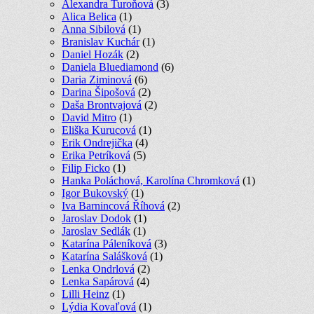
Alexandra Turoňová
(3)
Alica Belica
(1)
Anna Sibilová
(1)
Branislav Kuchár
(1)
Daniel Hozák
(2)
Daniela Bluediamond
(6)
Daria Ziminová
(6)
Darina Šipošová
(2)
Daša Brontvajová
(2)
David Mitro
(1)
Eliška Kurucová
(1)
Erik Ondrejička
(4)
Erika Petríková
(5)
Filip Ficko
(1)
Hanka Poláchová, Karolína Chromková
(1)
Igor Bukovský
(1)
Iva Barnincová Říhová
(2)
Jaroslav Dodok
(1)
Jaroslav Sedlák
(1)
Katarína Páleníková
(3)
Katarína Salášková
(1)
Lenka Ondrlová
(2)
Lenka Sapárová
(4)
Lilli Heinz
(1)
Lýdia Kovaľová
(1)