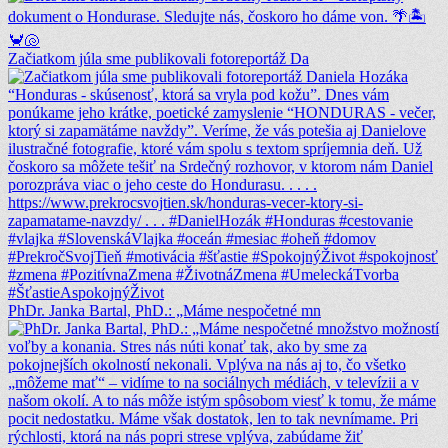
Začiatkom júla sme publikovali fotoreportáž Da
PhDr. Janka Bartal, PhD.: „Máme nespočetné mn