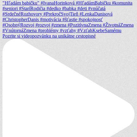
Pozrite si videopozvánku na unikátne cestopisné