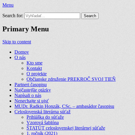
Menu
Prekroč svoj tieň
Search for:
Primary Menu
Skip to content
Domov
O nás
Kto sme
Kontakt
O projekte
Občianske združenie PREKROČ SVOJ TIEŇ
Partneri časopisu
Najčastejšie otázky
Napísali o nás
Nenechajte si ujsť
MUDr. Radkin Honzák, CSc. – ambasádor časopisu
Celoslovenská literárna súťaž
Prihláška do súťaže
Vzorová šablóna
ŠTATÚT celoslovenskej literárnej súťaže
1. ročník (2021)