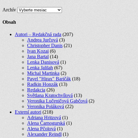
Archív
Obsah
Autori – Redakčná rada
(207)
Andrea Jurčová
(3)
Christopher Danis
(21)
Ivan Kozai
(6)
Jana Bartal
(14)
Lenka Danisová
(1)
Lenka Jalilah
(67)
Michal Martinka
(2)
Pavel "Hirax" Baričák
(18)
Radkin Honzák
(13)
Redakcia
(26)
Světlana Kratochvílová
(13)
Veronika Lučeničová Gabčová
(2)
Veronika Poláková
(22)
Externí autori
(218)
Adriana Hritzová
(1)
Alena Čarnogurská
(1)
Alena Pčolová
(1)
Alexander Reindl
(1)