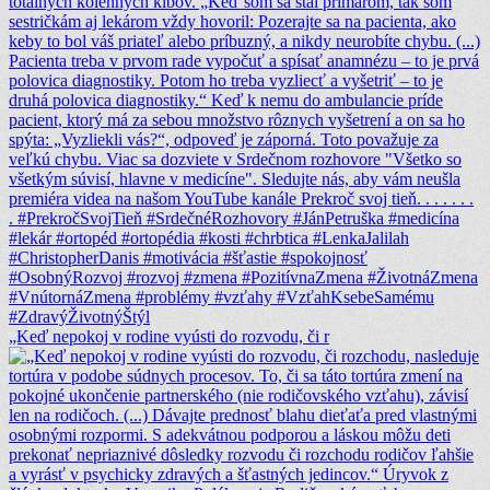
„Keď nepokoj v rodine vyústi do rozvodu, či r