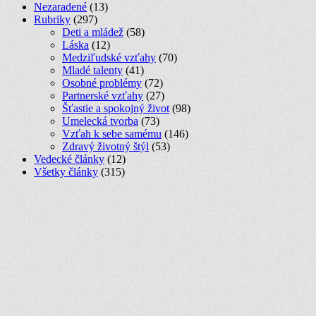
Nezaradené
(13)
Rubriky
(297)
Deti a mládež
(58)
Láska
(12)
Medziľudské vzťahy
(70)
Mladé talenty
(41)
Osobné problémy
(72)
Partnerské vzťahy
(27)
Šťastie a spokojný život
(98)
Umelecká tvorba
(73)
Vzťah k sebe samému
(146)
Zdravý životný štýl
(53)
Vedecké články
(12)
Všetky články
(315)