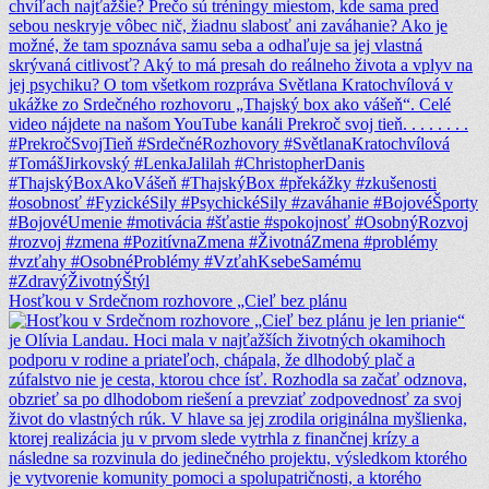
Hosťkou v Srdečnom rozhovore „Cieľ bez plánu