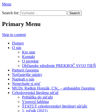
Menu
Prekroč svoj tieň
Search for:
Primary Menu
Skip to content
Domov
O nás
Kto sme
Kontakt
O projekte
Občianske združenie PREKROČ SVOJ TIEŇ
Partneri časopisu
Najčastejšie otázky
Napísali o nás
Nenechajte si ujsť
MUDr. Radkin Honzák, CSc. – ambasádor časopisu
Celoslovenská literárna súťaž
Prihláška do súťaže
Vzorová šablóna
ŠTATÚT celoslovenskej literárnej súťaže
1. ročník (2021)