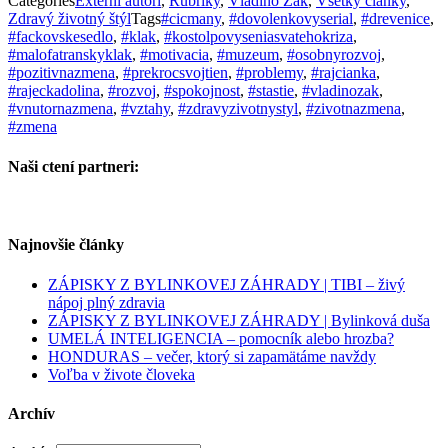
Categories
Externí autori
,
Rubriky
,
Vladino Žák
,
Všetky články
,
Zdravý životný štýl
Tags
#cicmany
,
#dovolenkovyserial
,
#drevenice
,
#fackovskesedlo
,
#klak
,
#kostolpovyseniasvatehokriza
,
#malofatranskyklak
,
#motivacia
,
#muzeum
,
#osobnyrozvoj
,
#pozitivnazmena
,
#prekrocsvojtien
,
#problemy
,
#rajcianka
,
#rajeckadolina
,
#rozvoj
,
#spokojnost
,
#stastie
,
#vladinozak
,
#vnutornazmena
,
#vztahy
,
#zdravyzivotnystyl
,
#zivotnazmena
,
#zmena
Naši ctení partneri:
Najnovšie články
ZÁPISKY Z BYLINKOVEJ ZÁHRADY | TIBI – živý
nápoj plný zdravia
ZÁPISKY Z BYLINKOVEJ ZÁHRADY | Bylinková duša
UMELÁ INTELIGENCIA – pomocník alebo hrozba?
HONDURAS – večer, ktorý si zapamätáme navždy
Voľba v živote človeka
Archív