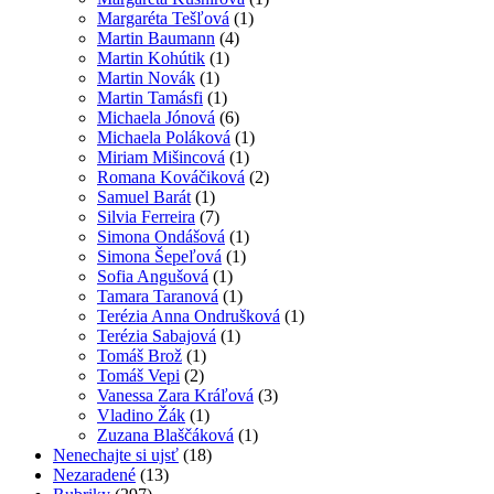
Margaréta Tešľová
(1)
Martin Baumann
(4)
Martin Kohútik
(1)
Martin Novák
(1)
Martin Tamásfi
(1)
Michaela Jónová
(6)
Michaela Poláková
(1)
Miriam Mišincová
(1)
Romana Kováčiková
(2)
Samuel Barát
(1)
Silvia Ferreira
(7)
Simona Ondášová
(1)
Simona Šepeľová
(1)
Sofia Angušová
(1)
Tamara Taranová
(1)
Terézia Anna Ondrušková
(1)
Terézia Sabajová
(1)
Tomáš Brož
(1)
Tomáš Vepi
(2)
Vanessa Zara Kráľová
(3)
Vladino Žák
(1)
Zuzana Blaščáková
(1)
Nenechajte si ujsť
(18)
Nezaradené
(13)