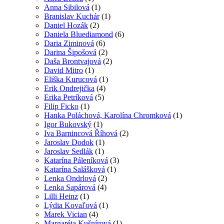
Anna Sibilová
(1)
Branislav Kuchár
(1)
Daniel Hozák
(2)
Daniela Bluediamond
(6)
Daria Ziminová
(6)
Darina Šipošová
(2)
Daša Brontvajová
(2)
David Mitro
(1)
Eliška Kurucová
(1)
Erik Ondrejička
(4)
Erika Petríková
(5)
Filip Ficko
(1)
Hanka Poláchová, Karolína Chromková
(1)
Igor Bukovský
(1)
Iva Barnincová Říhová
(2)
Jaroslav Dodok
(1)
Jaroslav Sedlák
(1)
Katarína Páleníková
(3)
Katarína Salášková
(1)
Lenka Ondrlová
(2)
Lenka Sapárová
(4)
Lilli Heinz
(1)
Lýdia Kovaľová
(1)
Marek Vician
(4)
Margaréta Kušnírová
(1)