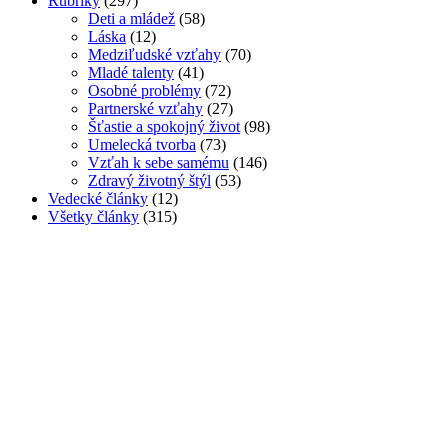
Rubriky
(297)
Deti a mládež
(58)
Láska
(12)
Medziľudské vzťahy
(70)
Mladé talenty
(41)
Osobné problémy
(72)
Partnerské vzťahy
(27)
Šťastie a spokojný život
(98)
Umelecká tvorba
(73)
Vzťah k sebe samému
(146)
Zdravý životný štýl
(53)
Vedecké články
(12)
Všetky články
(315)