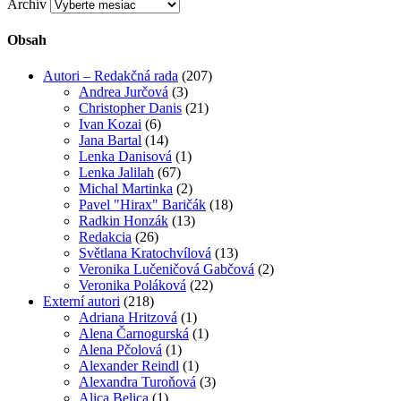
Archív
Obsah
Autori – Redakčná rada
(207)
Andrea Jurčová
(3)
Christopher Danis
(21)
Ivan Kozai
(6)
Jana Bartal
(14)
Lenka Danisová
(1)
Lenka Jalilah
(67)
Michal Martinka
(2)
Pavel "Hirax" Baričák
(18)
Radkin Honzák
(13)
Redakcia
(26)
Světlana Kratochvílová
(13)
Veronika Lučeničová Gabčová
(2)
Veronika Poláková
(22)
Externí autori
(218)
Adriana Hritzová
(1)
Alena Čarnogurská
(1)
Alena Pčolová
(1)
Alexander Reindl
(1)
Alexandra Turoňová
(3)
Alica Belica
(1)