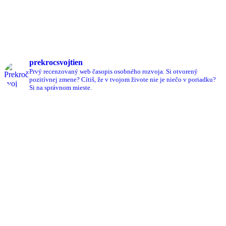
prekrocsvojtien
Prvý recenzovaný web časopis osobného rozvoja.
Si otvorený
pozitívnej zmene?
Cítiš, že v tvojom živote nie je niečo v poriadku?
Si na správnom mieste.