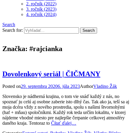
2. ročník (2022)
3. ročník (2023)
4. ročník (2024)
Search
Search for:
Značka:
#rajcianka
Dovolenkový seriál | ČIČMANY
Posted on
29. septembra 2020
6. júla 2023
Author
Vladino Žák
Slovensko je nádherná krajina, o tom vie snáď každý z nás, no
spoznať ju celú aj osobne zaberie isto dlhý čas. Tak ako ja, teší sa aj
moja dcéra vždy z nového prostredia, spolu s našimi štvornohými
(haf + mňau) spoločníkmi. Každý rok teda určím lokalitu, v ktorej
nájdeme vhodné miesto pre najlepšie čerpanie celkovej atmosféry
daného kraja. Tentoraz to
Čítať ďalej…