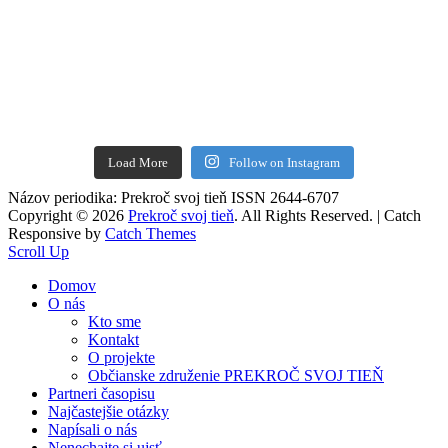
Load More
Follow on Instagram
Názov periodika: Prekroč svoj tieň ISSN 2644-6707
Copyright © 2026
Prekroč svoj tieň
. All Rights Reserved. | Catch
Responsive by
Catch Themes
Scroll Up
Domov
O nás
Kto sme
Kontakt
O projekte
Občianske združenie PREKROČ SVOJ TIEŇ
Partneri časopisu
Najčastejšie otázky
Napísali o nás
Nenechajte si ujsť