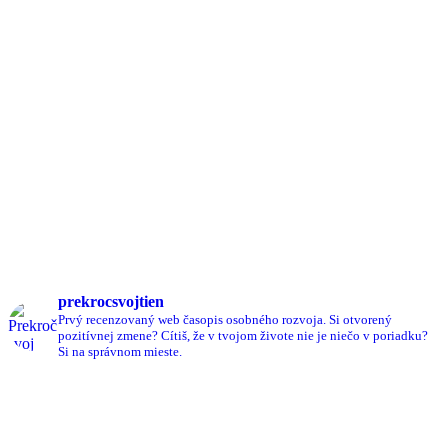
prekrocsvojtien
Prvý recenzovaný web časopis osobného rozvoja.
Si otvorený
pozitívnej zmene?
Cítiš, že v tvojom živote nie je niečo v poriadku?
Si na správnom mieste.