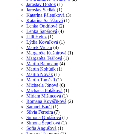
Jaroslav Dodok
(1)
Jaroslav Sedlák
(1)
Katarína Páleníková
(3)
Katarína Salášková
(1)
Lenka Ondrlová
(2)
Lenka Sapárová
(4)
Lilli Heinz
(1)
Lýdia Kovaľová
(1)
Marek Vician
(4)
Margaréta Kušnírová
(1)
Margaréta Tešľová
(1)
Martin Baumann
(4)
Martin Kohútik
(1)
Martin Novák
(1)
Martin Tamásfi
(1)
Michaela Jónová
(6)
Michaela Poláková
(1)
Miriam Mišincová
(1)
Romana Kováčiková
(2)
Samuel Barát
(1)
Silvia Ferreira
(7)
Simona Ondášová
(1)
Simona Šepeľová
(1)
Sofia Angušová
(1)
Tamara Taranová
(1)