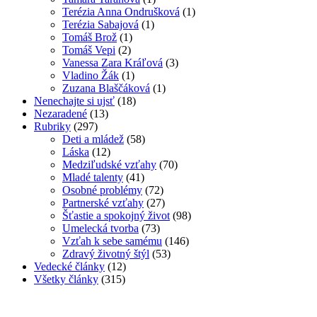
Terézia Anna Ondrušková
(1)
Terézia Sabajová
(1)
Tomáš Brož
(1)
Tomáš Vepi
(2)
Vanessa Zara Kráľová
(3)
Vladino Žák
(1)
Zuzana Blaščáková
(1)
Nenechajte si ujsť
(18)
Nezaradené
(13)
Rubriky
(297)
Deti a mládež
(58)
Láska
(12)
Medziľudské vzťahy
(70)
Mladé talenty
(41)
Osobné problémy
(72)
Partnerské vzťahy
(27)
Šťastie a spokojný život
(98)
Umelecká tvorba
(73)
Vzťah k sebe samému
(146)
Zdravý životný štýl
(53)
Vedecké články
(12)
Všetky články
(315)