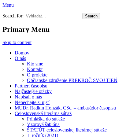
Menu
Prekroč svoj tieň
Search for:
Primary Menu
Skip to content
Domov
O nás
Kto sme
Kontakt
O projekte
Občianske združenie PREKROČ SVOJ TIEŇ
Partneri časopisu
Najčastejšie otázky
Napísali o nás
Nenechajte si ujsť
MUDr. Radkin Honzák, CSc. – ambasádor časopisu
Celoslovenská literárna súťaž
Prihláška do súťaže
Vzorová šablóna
ŠTATÚT celoslovenskej literárnej súťaže
1. ročník (2021)