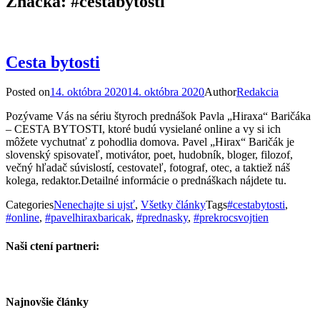
Značka:
#cestabytosti
Cesta bytosti
Posted on
14. októbra 2020
14. októbra 2020
Author
Redakcia
Pozývame Vás na sériu štyroch prednášok Pavla „Hiraxa“ Baričáka
– CESTA BYTOSTI, ktoré budú vysielané online a vy si ich
môžete vychutnať z pohodlia domova. Pavel „Hirax“ Baričák je
slovenský spisovateľ, motivátor, poet, hudobník, bloger, filozof,
večný hľadač súvislostí, cestovateľ, fotograf, otec, a taktiež náš
kolega, redaktor.Detailné informácie o prednáškach nájdete tu.
Categories
Nenechajte si ujsť
,
Všetky články
Tags
#cestabytosti
,
#online
,
#pavelhiraxbaricak
,
#prednasky
,
#prekrocsvojtien
Naši ctení partneri:
Najnovšie články