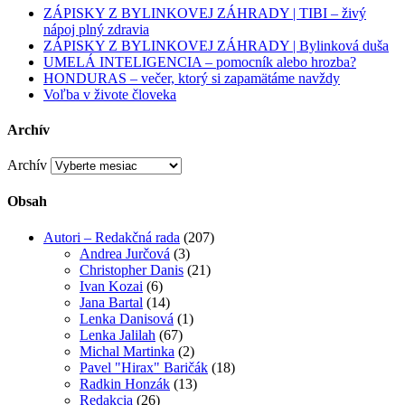
ZÁPISKY Z BYLINKOVEJ ZÁHRADY | TIBI – živý
nápoj plný zdravia
ZÁPISKY Z BYLINKOVEJ ZÁHRADY | Bylinková duša
UMELÁ INTELIGENCIA – pomocník alebo hrozba?
HONDURAS – večer, ktorý si zapamätáme navždy
Voľba v živote človeka
Archív
Archív
Obsah
Autori – Redakčná rada
(207)
Andrea Jurčová
(3)
Christopher Danis
(21)
Ivan Kozai
(6)
Jana Bartal
(14)
Lenka Danisová
(1)
Lenka Jalilah
(67)
Michal Martinka
(2)
Pavel "Hirax" Baričák
(18)
Radkin Honzák
(13)
Redakcia
(26)