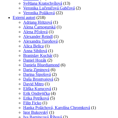
Světlana Kratochvílová
(13)
Veronika Lučeničová Gabčová
(2)
Veronika Poláková
(22)
Externí autori
(218)
Adriana Hritzová
(1)
Alena Čarnogurská
(1)
Alena Pčolová
(1)
Alexander Reindl
(1)
Alexandra Turoňová
(3)
Alica Belica
(1)
Anna Sibilová
(1)
Branislav Kuchár
(1)
Daniel Hozák
(2)
Daniela Bluediamond
(6)
Daria Ziminová
(6)
Darina Šipošová
(2)
Daša Brontvajová
(2)
David Mitro
(1)
Eliška Kurucová
(1)
Erik Ondrejička
(4)
Erika Petríková
(5)
Filip Ficko
(1)
Hanka Poláchová, Karolína Chromková
(1)
Igor Bukovský
(1)
Iva Barnincová Říhová
(2)