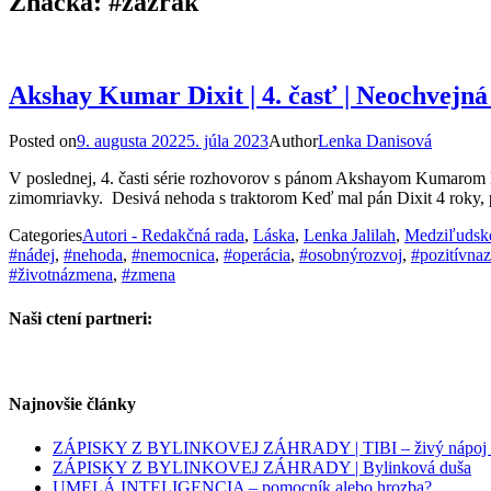
Značka:
#zázrak
Akshay Kumar Dixit | 4. časť | Neochvejná
Posted on
9. augusta 2022
5. júla 2023
Author
Lenka Danisová
V poslednej, 4. časti série rozhovorov s pánom Akshayom Kumarom Di
zimomriavky. Desivá nehoda s traktorom Keď mal pán Dixit 4 roky, pr
Categories
Autori - Redakčná rada
,
Láska
,
Lenka Jalilah
,
Medziľudsk
#nádej
,
#nehoda
,
#nemocnica
,
#operácia
,
#osobnýrozvoj
,
#pozitívna
#životnázmena
,
#zmena
Naši ctení partneri:
Najnovšie články
ZÁPISKY Z BYLINKOVEJ ZÁHRADY | TIBI – živý nápoj pl
ZÁPISKY Z BYLINKOVEJ ZÁHRADY | Bylinková duša
UMELÁ INTELIGENCIA – pomocník alebo hrozba?