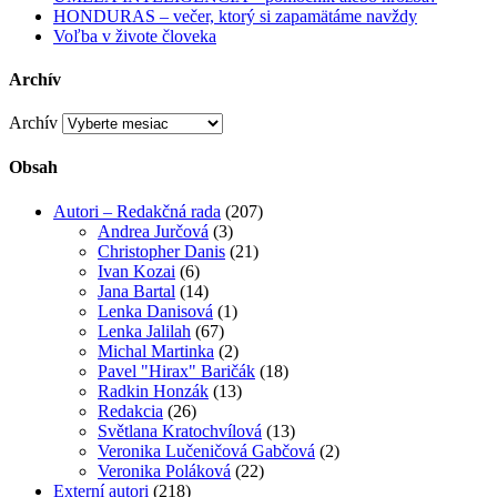
HONDURAS – večer, ktorý si zapamätáme navždy
Voľba v živote človeka
Archív
Archív
Obsah
Autori – Redakčná rada
(207)
Andrea Jurčová
(3)
Christopher Danis
(21)
Ivan Kozai
(6)
Jana Bartal
(14)
Lenka Danisová
(1)
Lenka Jalilah
(67)
Michal Martinka
(2)
Pavel "Hirax" Baričák
(18)
Radkin Honzák
(13)
Redakcia
(26)
Světlana Kratochvílová
(13)
Veronika Lučeničová Gabčová
(2)
Veronika Poláková
(22)
Externí autori
(218)