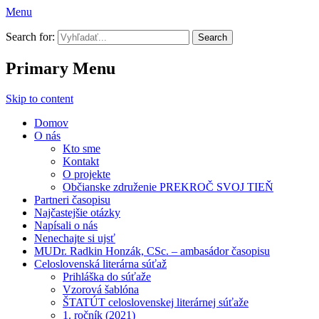
Menu
Prekroč svoj tieň
Search for:
Primary Menu
Skip to content
Domov
O nás
Kto sme
Kontakt
O projekte
Občianske združenie PREKROČ SVOJ TIEŇ
Partneri časopisu
Najčastejšie otázky
Napísali o nás
Nenechajte si ujsť
MUDr. Radkin Honzák, CSc. – ambasádor časopisu
Celoslovenská literárna súťaž
Prihláška do súťaže
Vzorová šablóna
ŠTATÚT celoslovenskej literárnej súťaže
1. ročník (2021)