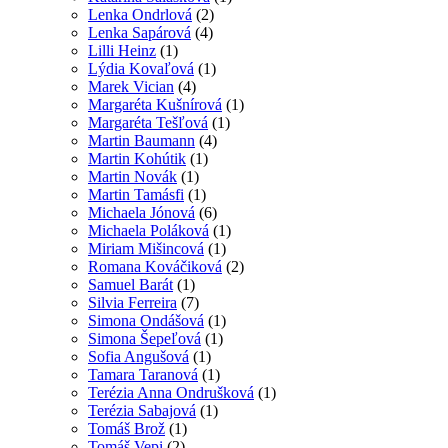
Lenka Ondrlová
(2)
Lenka Sapárová
(4)
Lilli Heinz
(1)
Lýdia Kovaľová
(1)
Marek Vician
(4)
Margaréta Kušnírová
(1)
Margaréta Tešľová
(1)
Martin Baumann
(4)
Martin Kohútik
(1)
Martin Novák
(1)
Martin Tamásfi
(1)
Michaela Jónová
(6)
Michaela Poláková
(1)
Miriam Mišincová
(1)
Romana Kováčiková
(2)
Samuel Barát
(1)
Silvia Ferreira
(7)
Simona Ondášová
(1)
Simona Šepeľová
(1)
Sofia Angušová
(1)
Tamara Taranová
(1)
Terézia Anna Ondrušková
(1)
Terézia Sabajová
(1)
Tomáš Brož
(1)
Tomáš Vepi
(2)