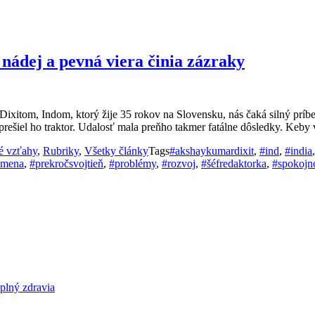
 nádej a pevná viera činia zázraky
xitom, Indom, ktorý žije 35 rokov na Slovensku, nás čaká silný príbeh
ešiel ho traktor. Udalosť mala preňho takmer fatálne dôsledky. Keby v 
é vzťahy
,
Rubriky
,
Všetky články
Tags
#akshaykumardixit
,
#ind
,
#india
zmena
,
#prekročsvojtieň
,
#problémy
,
#rozvoj
,
#šéfredaktorka
,
#spokojn
ný zdravia