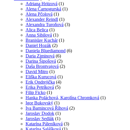
Adriana Hritzová
(1)
Alena Čarnogurská
(1)
Alena Pčolová
(1)
Alexander Reindl
(1)
Alexandra Turoňová
(3)
Alica Belica
(1)
Anna Sibilová
(1)
Branislav Kuchár
(1)
Daniel Hozák
(2)
Daniela Bluediamond
(6)
Daria Ziminová
(6)
Darina Šipošová
(2)
Daša Brontvajová
(2)
David Mitro
(1)
Eliška Kurucová
(1)
Erik Ondrejička
(4)
Erika Petríková
(5)
Filip Ficko
(1)
Hanka Poláchová, Karolína Chromková
(1)
Igor Bukovský
(1)
Iva Barnincová Říhová
(2)
Jaroslav Dodok
(1)
Jaroslav Sedlák
(1)
Katarína Páleníková
(3)
Katarína Salášková
(1)