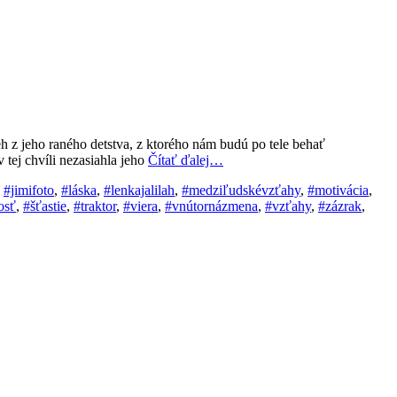
 z jeho raného detstva, z ktorého nám budú po tele behať
tej chvíli nezasiahla jeho
Čítať ďalej…
,
#jimifoto
,
#láska
,
#lenkajalilah
,
#medziľudskévzťahy
,
#motivácia
,
osť
,
#šťastie
,
#traktor
,
#viera
,
#vnútornázmena
,
#vzťahy
,
#zázrak
,