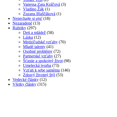
Vanessa Zara Kráľová
(3)
Vladino Žák
(1)
Zuzana Blaščáková
(1)
Nenechajte si ujsť
(18)
Nezaradené
(13)
Rubriky
(297)
Deti a mládež
(58)
Láska
(12)
Medziľudské vzťahy
(70)
Mladé talenty
(41)
Osobné problémy
(72)
Partnerské vzťahy
(27)
Šťastie a spokojný život
(98)
Umelecká tvorba
(73)
Vzťah k sebe samému
(146)
Zdravý životný štýl
(53)
Vedecké články
(12)
Všetky články
(315)