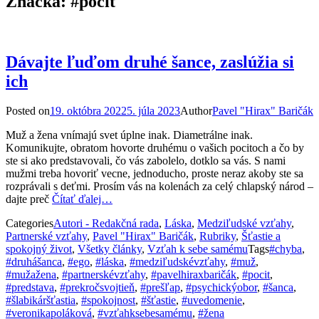
Značka:
#pocit
Dávajte ľuďom druhé šance, zaslúžia si
ich
Posted on
19. októbra 2022
5. júla 2023
Author
Pavel "Hirax" Baričák
Muž a žena vnímajú svet úplne inak. Diametrálne inak.
Komunikujte, obratom hovorte druhému o vašich pocitoch a čo by
ste si ako predstavovali, čo vás zabolelo, dotklo sa vás. S nami
mužmi treba hovoriť vecne, jednoducho, proste neraz akoby ste sa
rozprávali s deťmi. Prosím vás na kolenách za celý chlapský národ –
dajte preč
Čítať ďalej…
Categories
Autori - Redakčná rada
,
Láska
,
Medziľudské vzťahy
,
Partnerské vzťahy
,
Pavel "Hirax" Baričák
,
Rubriky
,
Šťastie a
spokojný život
,
Všetky články
,
Vzťah k sebe samému
Tags
#chyba
,
#druhášanca
,
#ego
,
#láska
,
#medziľudskévzťahy
,
#muž
,
#mužažena
,
#partnerskévzťahy
,
#pavelhiraxbaričák
,
#pocit
,
#predstava
,
#prekročsvojtieň
,
#prešľap
,
#psychickýobor
,
#šanca
,
#šlabikáršťastia
,
#spokojnost
,
#šťastie
,
#uvedomenie
,
#veronikapoláková
,
#vzťahksebesamému
,
#žena