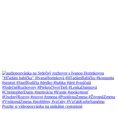
Pozrite si videopozvánku na unikátne cestopisné