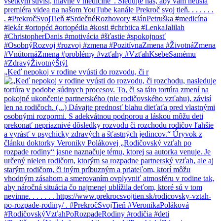
„Keď nepokoj v rodine vyústi do rozvodu, či r