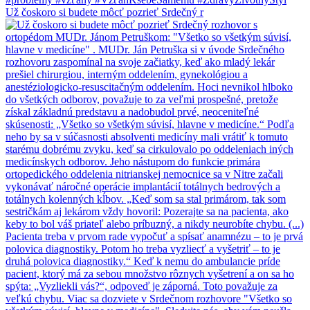
Už čoskoro si budete môcť pozrieť Srdečný r