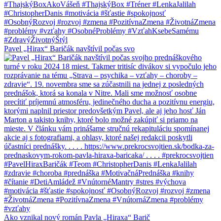
Pavel „Hirax“ Baričák navštívil počas svo
Ako vznikal nový román Pavla „Hiraxa“ Barič