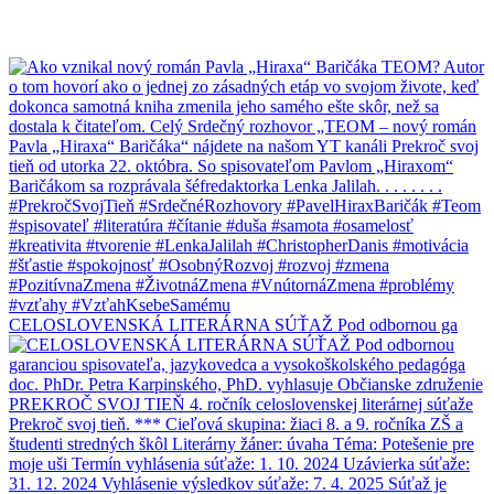
CELOSLOVENSKÁ LITERÁRNA SÚŤAŽ Pod odbornou ga