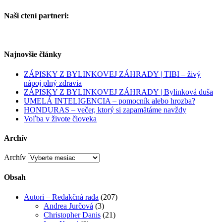
Naši ctení partneri:
Najnovšie články
ZÁPISKY Z BYLINKOVEJ ZÁHRADY | TIBI – živý
nápoj plný zdravia
ZÁPISKY Z BYLINKOVEJ ZÁHRADY | Bylinková duša
UMELÁ INTELIGENCIA – pomocník alebo hrozba?
HONDURAS – večer, ktorý si zapamätáme navždy
Voľba v živote človeka
Archív
Archív
Obsah
Autori – Redakčná rada
(207)
Andrea Jurčová
(3)
Christopher Danis
(21)