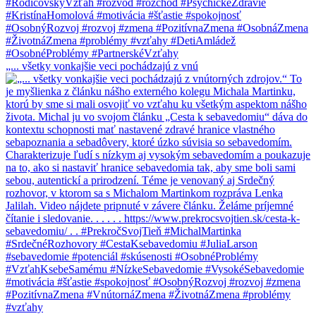
„... všetky vonkajšie veci pochádzajú z vnú