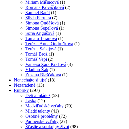
Miriam Mišincová
(1)
Romana Kováčiková
(2)
Samuel Barát
(1)
Silvia Ferreira
(7)
Simona Ondášová
(1)
Simona Šepeľová
(1)
Sofia Angušová
(1)
Tamara Taranová
(1)
Terézia Anna Ondrušková
(1)
Terézia Sabajová
(1)
Tomáš Brož
(1)
Tomáš Vepi
(2)
Vanessa Zara Kráľová
(3)
Vladino Žák
(1)
Zuzana Blaščáková
(1)
Nenechajte si ujsť
(18)
Nezaradené
(13)
Rubriky
(297)
Deti a mládež
(58)
Láska
(12)
Medziľudské vzťahy
(70)
Mladé talenty
(41)
Osobné problémy
(72)
Partnerské vzťahy
(27)
Šťastie a spokojný život
(98)