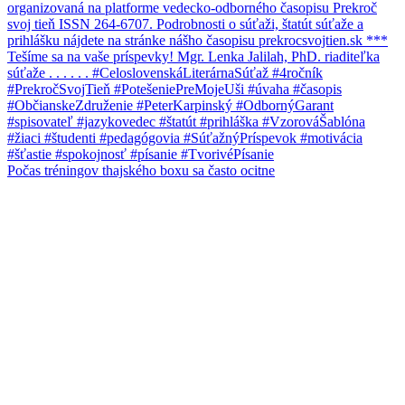
Počas tréningov thajského boxu sa často ocitne