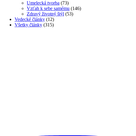
Umelecká tvorba
(73)
Vzťah k sebe samému
(146)
Zdravý životný štýl
(53)
Vedecké články
(12)
Všetky články
(315)