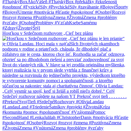
Hosťkou v Srdečnom rozhovore „Cieľ bez plánu