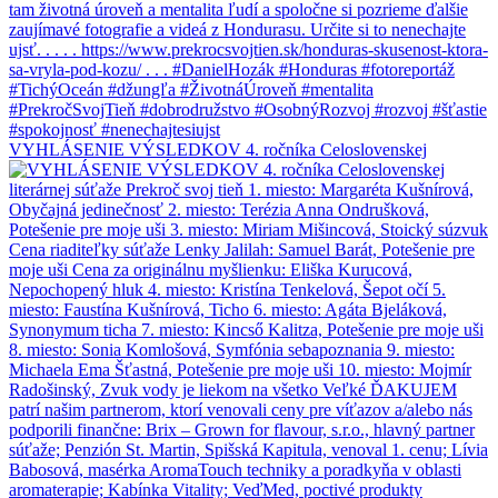
VYHLÁSENIE VÝSLEDKOV 4. ročníka Celoslovenskej