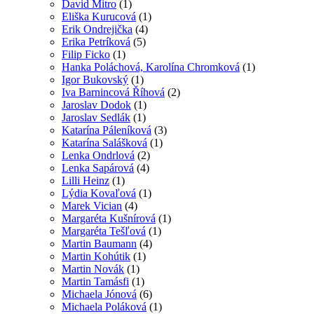
David Mitro
(1)
Eliška Kurucová
(1)
Erik Ondrejička
(4)
Erika Petríková
(5)
Filip Ficko
(1)
Hanka Poláchová, Karolína Chromková
(1)
Igor Bukovský
(1)
Iva Barnincová Říhová
(2)
Jaroslav Dodok
(1)
Jaroslav Sedlák
(1)
Katarína Páleníková
(3)
Katarína Salášková
(1)
Lenka Ondrlová
(2)
Lenka Sapárová
(4)
Lilli Heinz
(1)
Lýdia Kovaľová
(1)
Marek Vician
(4)
Margaréta Kušnírová
(1)
Margaréta Tešľová
(1)
Martin Baumann
(4)
Martin Kohútik
(1)
Martin Novák
(1)
Martin Tamásfi
(1)
Michaela Jónová
(6)
Michaela Poláková
(1)