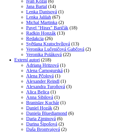
Ivan Kozai
(6)
Jana Bartal
(14)
Lenka Danisová
(1)
Lenka Jalilah
(67)
Michal Martinka
(2)
Pavel "Hirax" Baričák
(18)
Radkin Honzák
(13)
Redakcia
(26)
Světlana Kratochvílová
(13)
Veronika Lučeničová Gabčová
(2)
Veronika Poláková
(22)
Externí autori
(218)
Adriana Hritzová
(1)
Alena Čarnogurská
(1)
Alena Pčolová
(1)
Alexander Reindl
(1)
Alexandra Turoňová
(3)
Alica Belica
(1)
Anna Sibilová
(1)
Branislav Kuchár
(1)
Daniel Hozák
(2)
Daniela Bluediamond
(6)
Daria Ziminová
(6)
Darina Šipošová
(2)
Daša Brontvajová
(2)