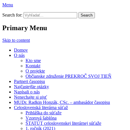
Menu
Prekroč svoj tieň
Search for:
Primary Menu
Skip to content
Domov
O nás
Kto sme
Kontakt
O projekte
Občianske združenie PREKROČ SVOJ TIEŇ
Partneri časopisu
Najčastejšie otázky
Napísali o nás
Nenechajte si ujsť
MUDr. Radkin Honzák, CSc. – ambasádor časopisu
Celoslovenská literárna súťaž
Prihláška do súťaže
Vzorová šablóna
ŠTATÚT celoslovenskej literárnej súťaže
1. ročník (2021)