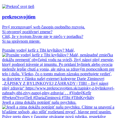
prekrocsvojtien
Prvý recenzovaný web časopis osobného rozvoja.
Si otvorený pozitívnej zmene?
Cítiš, že v tvojom živote nie je niečo v poriadku?
Si na správnom mieste.
Poznáte vodný kefír z Tibi kryštálov? Malé,
Jeseň a zima dokážu potrápiť našu psychiku.