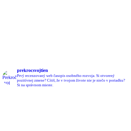
prekrocsvojtien
Prvý recenzovaný web časopis osobného rozvoja.
Si otvorený
pozitívnej zmene?
Cítiš, že v tvojom živote nie je niečo v poriadku?
Si na správnom mieste.