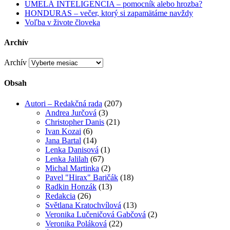
UMELÁ INTELIGENCIA – pomocník alebo hrozba?
HONDURAS – večer, ktorý si zapamätáme navždy
Voľba v živote človeka
Archív
Archív
Obsah
Autori – Redakčná rada
(207)
Andrea Jurčová
(3)
Christopher Danis
(21)
Ivan Kozai
(6)
Jana Bartal
(14)
Lenka Danisová
(1)
Lenka Jalilah
(67)
Michal Martinka
(2)
Pavel "Hirax" Baričák
(18)
Radkin Honzák
(13)
Redakcia
(26)
Světlana Kratochvílová
(13)
Veronika Lučeničová Gabčová
(2)
Veronika Poláková
(22)