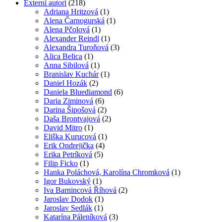
Externí autori
(218)
Adriana Hritzová
(1)
Alena Čarnogurská
(1)
Alena Pčolová
(1)
Alexander Reindl
(1)
Alexandra Turoňová
(3)
Alica Belica
(1)
Anna Sibilová
(1)
Branislav Kuchár
(1)
Daniel Hozák
(2)
Daniela Bluediamond
(6)
Daria Ziminová
(6)
Darina Šipošová
(2)
Daša Brontvajová
(2)
David Mitro
(1)
Eliška Kurucová
(1)
Erik Ondrejička
(4)
Erika Petríková
(5)
Filip Ficko
(1)
Hanka Poláchová, Karolína Chromková
(1)
Igor Bukovský
(1)
Iva Barnincová Říhová
(2)
Jaroslav Dodok
(1)
Jaroslav Sedlák
(1)
Katarína Páleníková
(3)