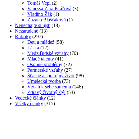
Tomáš Vepi
(2)
Vanessa Zara Kráľová
(3)
Vladino Žák
(1)
Zuzana Blaščáková
(1)
Nenechajte si ujsť
(18)
Nezaradené
(13)
Rubriky
(297)
Deti a mládež
(58)
Láska
(12)
Medziľudské vzťahy
(70)
Mladé talenty
(41)
Osobné problémy
(72)
Partnerské vzťahy
(27)
Šťastie a spokojný život
(98)
Umelecká tvorba
(73)
Vzťah k sebe samému
(146)
Zdravý životný štýl
(53)
Vedecké články
(12)
Všetky články
(315)