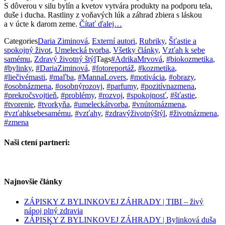
S dôverou v silu bylín a kvetov vytvára produkty na podporu tela,
duše i ducha. Rastliny z voňavých lúk a záhrad zbiera s láskou
a v úcte k darom zeme.
Čítať ďalej…
Categories
Daria Ziminová
,
Externí autori
,
Rubriky
,
Šťastie a
spokojný život
,
Umelecká tvorba
,
Všetky články
,
Vzťah k sebe
samému
,
Zdravý životný štýl
Tags
#AdrikaMrvová
,
#biokozmetika
,
#bylinky
,
#DariaZiminová
,
#fotoreportáž
,
#kozmetika
,
#liečivémasti
,
#maľba
,
#MannaLovers
,
#motivácia
,
#obrazy
,
#osobnázmena
,
#osobnýrozovj
,
#parfumy
,
#pozitívnazmena
,
#prekročsvojtieň
,
#problémy
,
#rozvoj
,
#spokojnosť
,
#šťastie
,
#tvorenie
,
#tvorkyňa
,
#umeleckátvorba
,
#vnútornázmena
,
#vzťahksebesamému
,
#vzťahy
,
#zdravýživotnýštýl
,
#životnázmena
,
#zmena
Naši ctení partneri:
Najnovšie články
ZÁPISKY Z BYLINKOVEJ ZÁHRADY | TIBI – živý
nápoj plný zdravia
ZÁPISKY Z BYLINKOVEJ ZÁHRADY | Bylinková duša