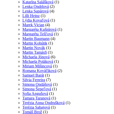
Katarína Salášková
(1)
Lenka Ondrlová
(2)
Lenka Sapárová
(4)
Lilli Heinz
(1)
Lýdia Kovaľová
(1)
Marek Vician
(4)
Margaréta Kušnírová
(1)
Margaréta Tešľová
(1)
Martin Baumann
(4)
Martin Kohútik
(1)
Martin Novák
(1)
Martin Tamásfi
(1)
Michaela Jónová
(6)
Michaela Poláková
(1)
Miriam Mišincová
(1)
Romana Kováčiková
(2)
Samuel Barát
(1)
Silvia Ferreira
(7)
Simona Ondášová
(1)
Simona Šepeľová
(1)
Sofia Angušová
(1)
Tamara Taranová
(1)
Terézia Anna Ondrušková
(1)
Terézia Sabajová
(1)
Tomáš Brož
(1)