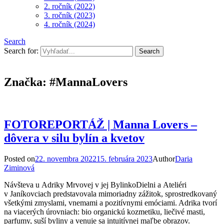
2. ročník (2022)
3. ročník (2023)
4. ročník (2024)
Search
Search for:
Značka:
#MannaLovers
FOTOREPORTÁŽ | Manna Lovers –
dôvera v silu bylín a kvetov
Posted on
22. novembra 2022
15. februára 2023
Author
Daria
Ziminová
Návšteva u Adriky Mrvovej v jej BylinkoDielni a Ateliéri
v Janíkovciach predstavovala mimoriadny zážitok, sprostredkovaný
všetkými zmyslami, vnemami a pozitívnymi emóciami. Adrika tvorí
na viacerých úrovniach: bio organickú kozmetiku, liečivé masti,
parfumy, suší byliny a venuje sa intuitívnej maľbe obrazov.