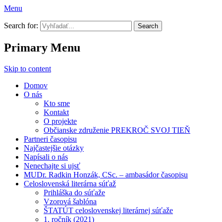
Menu
Prekroč svoj tieň
Search for:
Primary Menu
Skip to content
Domov
O nás
Kto sme
Kontakt
O projekte
Občianske združenie PREKROČ SVOJ TIEŇ
Partneri časopisu
Najčastejšie otázky
Napísali o nás
Nenechajte si ujsť
MUDr. Radkin Honzák, CSc. – ambasádor časopisu
Celoslovenská literárna súťaž
Prihláška do súťaže
Vzorová šablóna
ŠTATÚT celoslovenskej literárnej súťaže
1. ročník (2021)