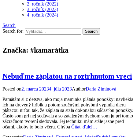
2. ročník (2022)
3. ročník (2023)
4. ročník (2024)
Search
Search for:
Značka:
#kamarátka
Nebuďme záplatou na roztrhnutom vreci
Posted on
2. marca 2023
4. júla 2023
Author
Daria Ziminová
Pamätám si z detstva, ako moja maminka plátala ponožky: navliekla
ich na drevený hríbik a potom zručnými pohybmi vyplnila dieru
plátacou niťou tak, že záplata sa stala dokonalou súčasťou ponožky.
Často som pri nej sedávala a so zatajeným dychom som ju pri tomto
zázračnom tvorení sledovala. Jej techniku mám stále jasne pred
očami, akoby to bolo včera. Chýba
Čítať ďalej…