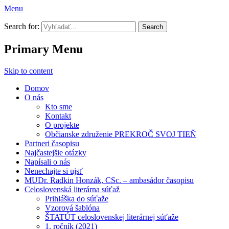
Menu
Prekroč svoj tieň
Search for:
Primary Menu
Skip to content
Domov
O nás
Kto sme
Kontakt
O projekte
Občianske združenie PREKROČ SVOJ TIEŇ
Partneri časopisu
Najčastejšie otázky
Napísali o nás
Nenechajte si ujsť
MUDr. Radkin Honzák, CSc. – ambasádor časopisu
Celoslovenská literárna súťaž
Prihláška do súťaže
Vzorová šablóna
ŠTATÚT celoslovenskej literárnej súťaže
1. ročník (2021)