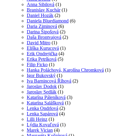
Anna Sibilová
(1)
Branislav Kuchár
(1)
Daniel Hozák
(2)
Daniela Bluediamond
(6)
Daria Ziminová
(6)
Darina Šipošová
(2)
Daša Brontvajová
(2)
David Mitro
(1)
Eliška Kurucová
(1)
Erik Ondrejička
(4)
Erika Petríková
(5)
Filip Ficko
(1)
Hanka Poláchová, Karolína Chromková
(1)
Igor Bukovský
(1)
Iva Barnincová Říhová
(2)
Jaroslav Dodok
(1)
Jaroslav Sedlák
(1)
Katarína Páleníková
(3)
Katarína Salášková
(1)
Lenka Ondrlová
(2)
Lenka Sapárová
(4)
Lilli Heinz
(1)
Lýdia Kovaľová
(1)
Marek Vician
(4)
Margaréta Kušnírová
(1)