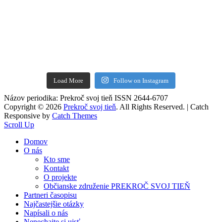
Load More
Follow on Instagram
Názov periodika: Prekroč svoj tieň ISSN 2644-6707
Copyright © 2026
Prekroč svoj tieň
. All Rights Reserved. | Catch
Responsive by
Catch Themes
Scroll Up
Domov
O nás
Kto sme
Kontakt
O projekte
Občianske združenie PREKROČ SVOJ TIEŇ
Partneri časopisu
Najčastejšie otázky
Napísali o nás
Nenechajte si ujsť