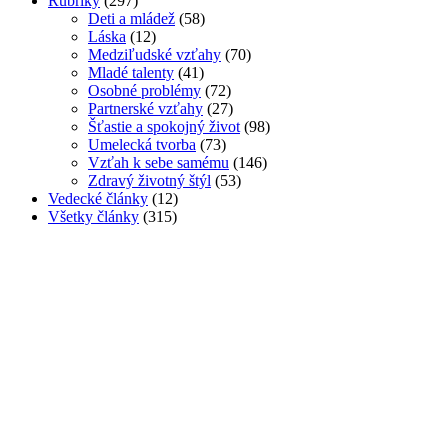
Rubriky
(297)
Deti a mládež
(58)
Láska
(12)
Medziľudské vzťahy
(70)
Mladé talenty
(41)
Osobné problémy
(72)
Partnerské vzťahy
(27)
Šťastie a spokojný život
(98)
Umelecká tvorba
(73)
Vzťah k sebe samému
(146)
Zdravý životný štýl
(53)
Vedecké články
(12)
Všetky články
(315)