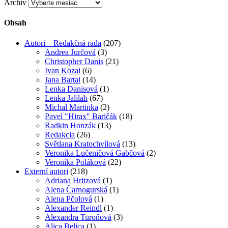
Archív
Obsah
Autori – Redakčná rada
(207)
Andrea Jurčová
(3)
Christopher Danis
(21)
Ivan Kozai
(6)
Jana Bartal
(14)
Lenka Danisová
(1)
Lenka Jalilah
(67)
Michal Martinka
(2)
Pavel "Hirax" Baričák
(18)
Radkin Honzák
(13)
Redakcia
(26)
Světlana Kratochvílová
(13)
Veronika Lučeničová Gabčová
(2)
Veronika Poláková
(22)
Externí autori
(218)
Adriana Hritzová
(1)
Alena Čarnogurská
(1)
Alena Pčolová
(1)
Alexander Reindl
(1)
Alexandra Turoňová
(3)
Alica Belica
(1)