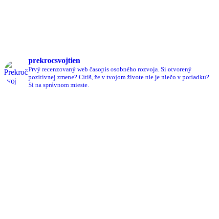
prekrocsvojtien
Prvý recenzovaný web časopis osobného rozvoja.
Si otvorený
pozitívnej zmene?
Cítiš, že v tvojom živote nie je niečo v poriadku?
Si na správnom mieste.