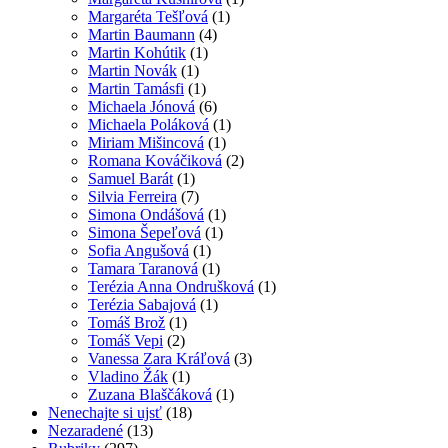
Margaréta Tešľová
(1)
Martin Baumann
(4)
Martin Kohútik
(1)
Martin Novák
(1)
Martin Tamásfi
(1)
Michaela Jónová
(6)
Michaela Poláková
(1)
Miriam Mišincová
(1)
Romana Kováčiková
(2)
Samuel Barát
(1)
Silvia Ferreira
(7)
Simona Ondášová
(1)
Simona Šepeľová
(1)
Sofia Angušová
(1)
Tamara Taranová
(1)
Terézia Anna Ondrušková
(1)
Terézia Sabajová
(1)
Tomáš Brož
(1)
Tomáš Vepi
(2)
Vanessa Zara Kráľová
(3)
Vladino Žák
(1)
Zuzana Blaščáková
(1)
Nenechajte si ujsť
(18)
Nezaradené
(13)