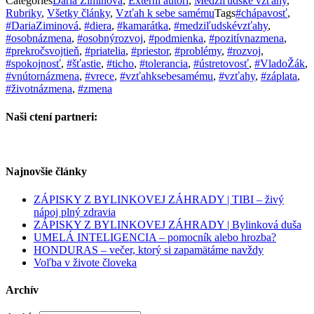
Categories
Daria Ziminová
,
Externí autori
,
Medziľudské vzťahy
,
Rubriky
,
Všetky články
,
Vzťah k sebe samému
Tags
#chápavosť
,
#DariaZiminová
,
#diera
,
#kamarátka
,
#medziľudskévzťahy
,
#osobnázmena
,
#osobnýrozvoj
,
#podmienka
,
#pozitívnazmena
,
#prekročsvojtieň
,
#priatelia
,
#priestor
,
#problémy
,
#rozvoj
,
#spokojnosť
,
#šťastie
,
#ticho
,
#tolerancia
,
#ústretovosť
,
#VladoŽák
,
#vnútornázmena
,
#vrece
,
#vzťahksebesamému
,
#vzťahy
,
#záplata
,
#životnázmena
,
#zmena
Naši ctení partneri:
Najnovšie články
ZÁPISKY Z BYLINKOVEJ ZÁHRADY | TIBI – živý
nápoj plný zdravia
ZÁPISKY Z BYLINKOVEJ ZÁHRADY | Bylinková duša
UMELÁ INTELIGENCIA – pomocník alebo hrozba?
HONDURAS – večer, ktorý si zapamätáme navždy
Voľba v živote človeka
Archív