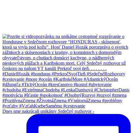
Dnes sme nakrúcali unikátny Srdečný rozhovor -