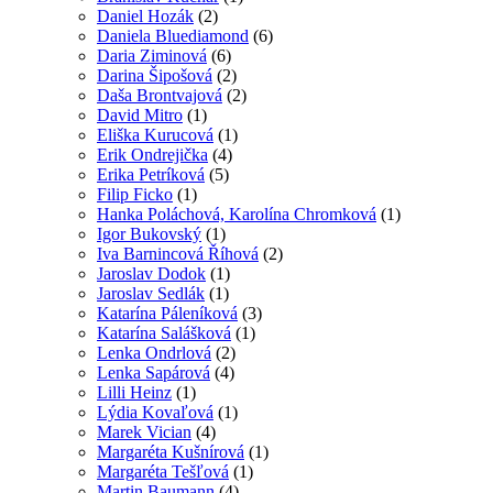
Daniel Hozák
(2)
Daniela Bluediamond
(6)
Daria Ziminová
(6)
Darina Šipošová
(2)
Daša Brontvajová
(2)
David Mitro
(1)
Eliška Kurucová
(1)
Erik Ondrejička
(4)
Erika Petríková
(5)
Filip Ficko
(1)
Hanka Poláchová, Karolína Chromková
(1)
Igor Bukovský
(1)
Iva Barnincová Říhová
(2)
Jaroslav Dodok
(1)
Jaroslav Sedlák
(1)
Katarína Páleníková
(3)
Katarína Salášková
(1)
Lenka Ondrlová
(2)
Lenka Sapárová
(4)
Lilli Heinz
(1)
Lýdia Kovaľová
(1)
Marek Vician
(4)
Margaréta Kušnírová
(1)
Margaréta Tešľová
(1)
Martin Baumann
(4)