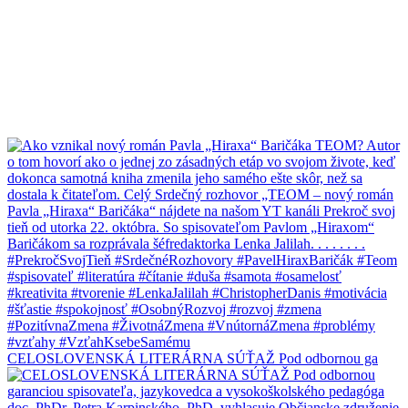
CELOSLOVENSKÁ LITERÁRNA SÚŤAŽ Pod odbornou ga