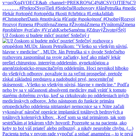
Už čoskoro si budete môcť pozrieť Srdečný r