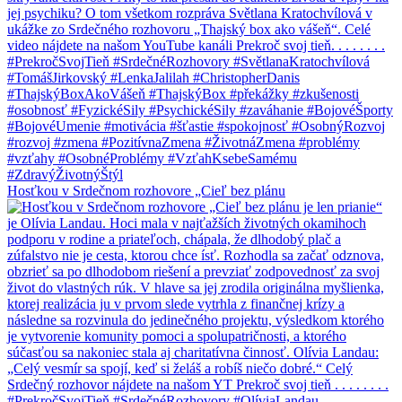
Hosťkou v Srdečnom rozhovore „Cieľ bez plánu