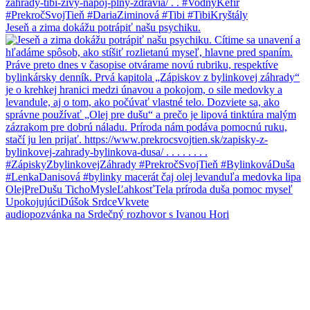
Jeseň a zima dokážu potrápiť našu psychiku.
audiopozvánka na Srdečný rozhovor s Ivanou Hori