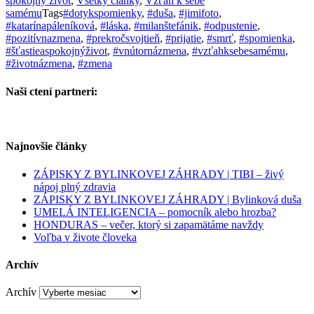
spokojný život
,
Všetky články
,
Vzťah k sebe
samému
Tags
#dotykspomienky
,
#duša
,
#jimifoto
,
#katarínapáleníková
,
#láska
,
#milanštefánik
,
#odpustenie
,
#pozitívnazmena
,
#prekročsvojtieň
,
#prijatie
,
#smrť
,
#spomienka
,
#šťastieaspokojnýživot
,
#vnútornázmena
,
#vzťahksebesamému
,
#životnázmena
,
#zmena
Naši ctení partneri:
Najnovšie články
ZÁPISKY Z BYLINKOVEJ ZÁHRADY | TIBI – živý
nápoj plný zdravia
ZÁPISKY Z BYLINKOVEJ ZÁHRADY | Bylinková duša
UMELÁ INTELIGENCIA – pomocník alebo hrozba?
HONDURAS – večer, ktorý si zapamätáme navždy
Voľba v živote človeka
Archív
Archív