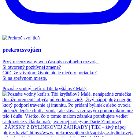
prekrocsvojtien
Prvý recenzovaný web časopis osobného rozvoja.
Si otvorený pozitívnej zmene?
Cítiš, že v tvojom živote nie je niečo v poriadku?
Si na správnom mieste.
Poznáte vodný kefír z Tibi kryštálov? Malé,