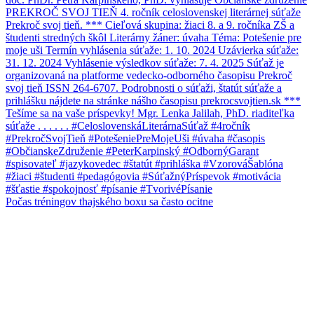
Počas tréningov thajského boxu sa často ocitne