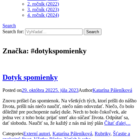
2. ročník (2022)
3. ročník (2023)
4. ročník (2024)
Search
Search for:
Značka:
#dotykspomienky
Dotyk spomienky
Posted on
29. októbra 2022
5. júla 2023
Author
Katarína Páleníková
Znovu prišiel čas spomienok. Na všetkých tých, ktorí prišli do nášho
života, prišli nás niečo naučiť, niečo nám odovzdať. Niečo, čo bolo
dôležité pre pochopenie našej duše. Nech to bolo čokoľvek, ale
jedna vec z toho bola: prijať smrť ako súčasť života. Odpútať sa,
dať slobodu. Naučiť sa, že každý z nás má iný plán
Čítať ďalej…
Categories
Externí autori
,
Katarína Páleníková
,
Rubriky
,
Šťastie a