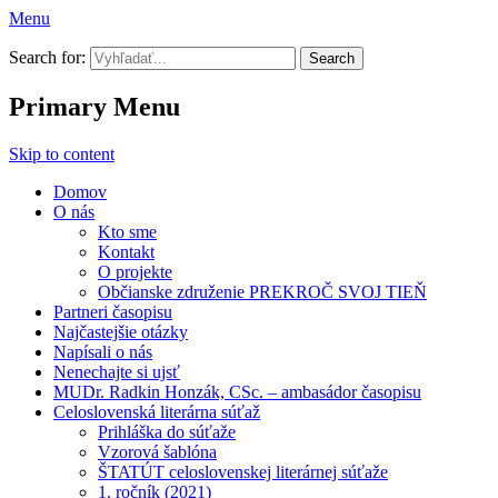
Menu
Prekroč svoj tieň
Search for:
Primary Menu
Skip to content
Domov
O nás
Kto sme
Kontakt
O projekte
Občianske združenie PREKROČ SVOJ TIEŇ
Partneri časopisu
Najčastejšie otázky
Napísali o nás
Nenechajte si ujsť
MUDr. Radkin Honzák, CSc. – ambasádor časopisu
Celoslovenská literárna súťaž
Prihláška do súťaže
Vzorová šablóna
ŠTATÚT celoslovenskej literárnej súťaže
1. ročník (2021)