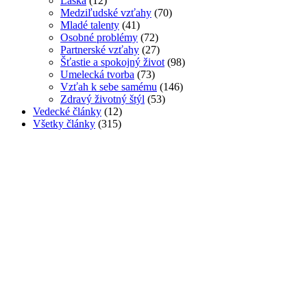
Láska
(12)
Medziľudské vzťahy
(70)
Mladé talenty
(41)
Osobné problémy
(72)
Partnerské vzťahy
(27)
Šťastie a spokojný život
(98)
Umelecká tvorba
(73)
Vzťah k sebe samému
(146)
Zdravý životný štýl
(53)
Vedecké články
(12)
Všetky články
(315)