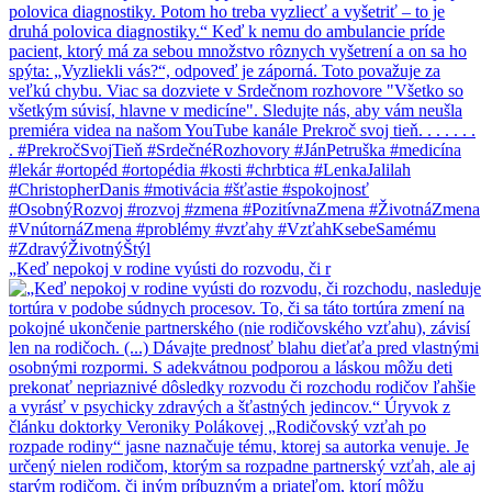
„Keď nepokoj v rodine vyústi do rozvodu, či r