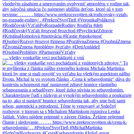
„... všetky vonkajšie veci pochádzajú z vnú