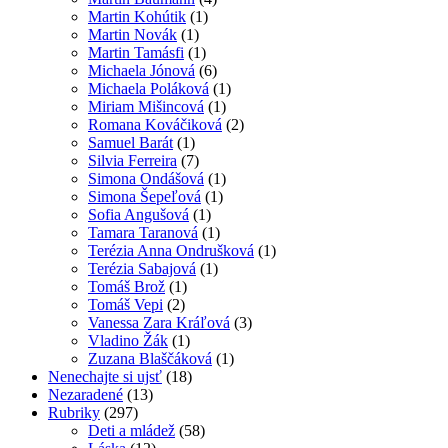
Martin Kohútik
(1)
Martin Novák
(1)
Martin Tamásfi
(1)
Michaela Jónová
(6)
Michaela Poláková
(1)
Miriam Mišincová
(1)
Romana Kováčiková
(2)
Samuel Barát
(1)
Silvia Ferreira
(7)
Simona Ondášová
(1)
Simona Šepeľová
(1)
Sofia Angušová
(1)
Tamara Taranová
(1)
Terézia Anna Ondrušková
(1)
Terézia Sabajová
(1)
Tomáš Brož
(1)
Tomáš Vepi
(2)
Vanessa Zara Kráľová
(3)
Vladino Žák
(1)
Zuzana Blaščáková
(1)
Nenechajte si ujsť
(18)
Nezaradené
(13)
Rubriky
(297)
Deti a mládež
(58)