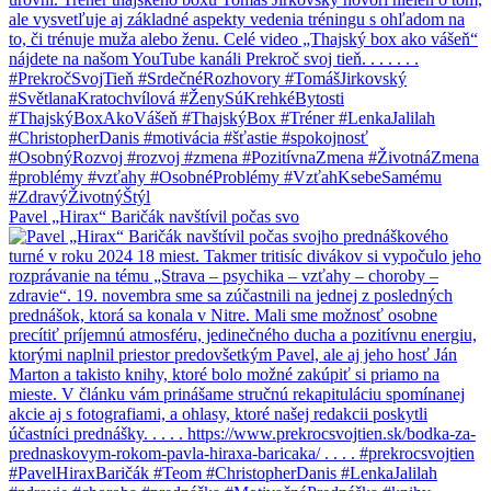
Pavel „Hirax“ Baričák navštívil počas svo