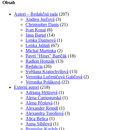
Obsah
Autori – Redakčná rada
(207)
Andrea Jurčová
(3)
Christopher Danis
(21)
Ivan Kozai
(6)
Jana Bartal
(14)
Lenka Danisová
(1)
Lenka Jalilah
(67)
Michal Martinka
(2)
Pavel "Hirax" Baričák
(18)
Radkin Honzák
(13)
Redakcia
(26)
Světlana Kratochvílová
(13)
Veronika Lučeničová Gabčová
(2)
Veronika Poláková
(22)
Externí autori
(218)
Adriana Hritzová
(1)
Alena Čarnogurská
(1)
Alena Pčolová
(1)
Alexander Reindl
(1)
Alexandra Turoňová
(3)
Alica Belica
(1)
Anna Sibilová
(1)
Branislav Kuchár
(1)