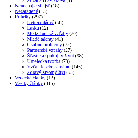
Zuzana Blaščáková
(1)
Nenechajte si ujsť
(18)
Nezaradené
(13)
Rubriky
(297)
Deti a mládež
(58)
Láska
(12)
Medziľudské vzťahy
(70)
Mladé talenty
(41)
Osobné problémy
(72)
Partnerské vzťahy
(27)
Šťastie a spokojný život
(98)
Umelecká tvorba
(73)
Vzťah k sebe samému
(146)
Zdravý životný štýl
(53)
Vedecké články
(12)
Všetky články
(315)