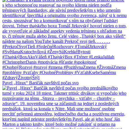
Pavel „Hirax“ Baričák navštívil počas svo