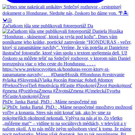
Začiatkom júla sme publikovali fotoreportáž Da
PhDr. Janka Bartal, PhD.: „Máme nespočetné mn