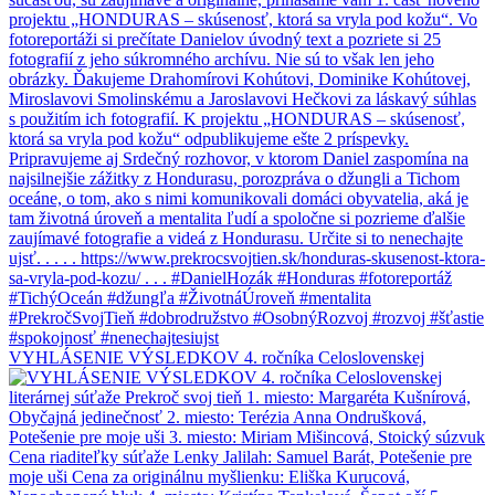
VYHLÁSENIE VÝSLEDKOV 4. ročníka Celoslovenskej