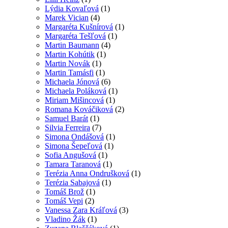
Lýdia Kovaľová
(1)
Marek Vician
(4)
Margaréta Kušnírová
(1)
Margaréta Tešľová
(1)
Martin Baumann
(4)
Martin Kohútik
(1)
Martin Novák
(1)
Martin Tamásfi
(1)
Michaela Jónová
(6)
Michaela Poláková
(1)
Miriam Mišincová
(1)
Romana Kováčiková
(2)
Samuel Barát
(1)
Silvia Ferreira
(7)
Simona Ondášová
(1)
Simona Šepeľová
(1)
Sofia Angušová
(1)
Tamara Taranová
(1)
Terézia Anna Ondrušková
(1)
Terézia Sabajová
(1)
Tomáš Brož
(1)
Tomáš Vepi
(2)
Vanessa Zara Kráľová
(3)
Vladino Žák
(1)