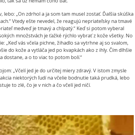
ilo, tak sa už nemám čoho báť.“
v, lebo: „On zdrhol a ja som tam musel zostať. Ďalšia skúška
ciach.“ Vtedy ešte nevedel, že reagujú nepriateľsky na tmavé
priateľ medveď je tmavý a chlpatý.“ Keď si potom vyberal
 vysokých množstvách je ťažké rýchlo vybrať z kože všetky. No
šie: „Keď vás včela pichne, žihadlo sa vytrhne aj so svalom,
e do kože a vytláča jed po kvapkách ako z ihly. Čím dlhšie
la dostane, a o to viac to potom bolí.“
om: „Včelí jed je do určitej miery zdravý. V istom zmysle
akcia niektorých ľudí na včelie bodnutie taká prudká, lebo
e to zlé, čo je v nich a čo včelí jed ničí.