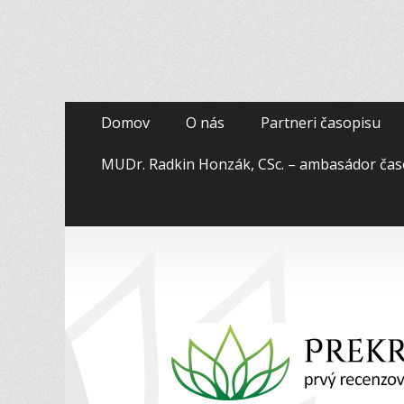
Prekroč svoj tieň
Primary
Skip
Domov
O nás
Partneri časopisu
to
Menu
content
MUDr. Radkin Honzák, CSc. – ambasádor čas