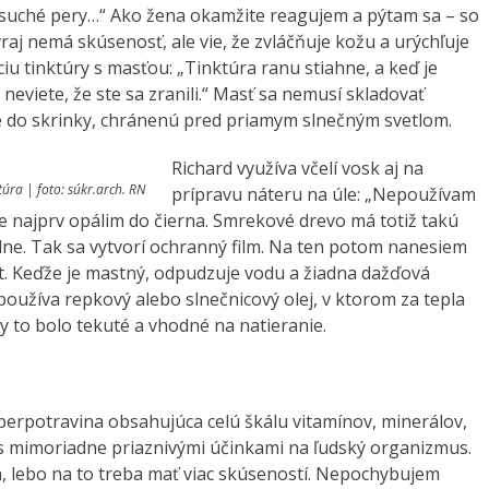
a suché pery…“ Ako žena okamžite reagujem a pýtam sa – so
raj nemá skúsenosť, ale vie, že zvláčňuje kožu a urýchľuje
iu tinktúry s masťou: „Tinktúra ranu stiahne, a keď je
neviete, že ste sa zranili.“ Masť sa nemusí skladovať
lote do skrinky, chránenú pred priamym slnečným svetlom.
Richard využíva včelí vosk aj na
úra | foto: súkr.arch. RN
prípravu náteru na úle: „Nepoužívam
le najprv opálim do čierna. Smrekové drevo má totiž takú
vrdne. Tak sa vytvorí ochranný film. Na ten potom nanesiem
t. Keďže je mastný, odpudzuje vodu a žiadna dažďová
oužíva repkový alebo slnečnicový olej, v ktorom za tepla
y to bolo tekuté a vhodné na natieranie.
perpotravina obsahujúca celú škálu vitamínov, minerálov,
s mimoriadne priaznivými účinkami na ľudský organizmus.
á, lebo na to treba mať viac skúseností. Nepochybujem