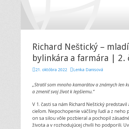
Richard Neštický – mladí
bylinkára a farmára | 2. 
P
21. októbra 2022
A
Lenka Danisová
o
u
s
t
„Stratil som mnoho kamarátov a známych len kvô
t
h
a zmeniť svoj život k lepšiemu.“
e
o
d
r
V 1. časti sa nám Richard Neštický predstavi
o
cieľom. Nepochopenie väčšiny ľudí a z neho 
n
on sa silou vôle pozbieral a pochopil zásadné
života a v rozhodujúcej chvíli ho podporili. 