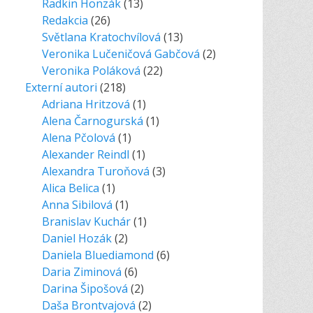
Radkin Honzák
(13)
Redakcia
(26)
Světlana Kratochvílová
(13)
Veronika Lučeničová Gabčová
(2)
Veronika Poláková
(22)
Externí autori
(218)
Adriana Hritzová
(1)
Alena Čarnogurská
(1)
Alena Pčolová
(1)
Alexander Reindl
(1)
Alexandra Turoňová
(3)
Alica Belica
(1)
Anna Sibilová
(1)
Branislav Kuchár
(1)
Daniel Hozák
(2)
Daniela Bluediamond
(6)
Daria Ziminová
(6)
Darina Šipošová
(2)
Daša Brontvajová
(2)