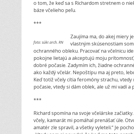
o tom, že keď sa s Richardom stretnem o nie
báze včelieho peľu.
***
Zaujíma ma, do akej miery je
foto: súkr.arch. RN
vlastným skúsenostiam som 
ochranného obleku. Pracovať na včelnicu ide
pokojne lietajú a akceptujú moju prítomnosť,
dobré počasie. Zadymím ich, žiadne ochrann
ako každý včelár. Nepoštípu ma aj preto, leb
Keď totiž včely cítia feromóny strachu, vted
počasie, vtedy si dám oblek, ale už mi vadí a 
***
Richard spomína na svoje včelárske začiatky.
včely, kamarát mi pomáhal prenášať úle. Otvo
amatér zle spravil, a všetky vyleteli.“ Je poc