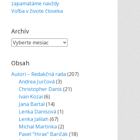
zapamätáme navždy
Voľba v živote človeka
Archív
Archív
Obsah
Autori – Redakčná rada
(207)
Andrea Jurčová
(3)
Christopher Danis
(21)
Ivan Kozai
(6)
Jana Bartal
(14)
Lenka Danisová
(1)
Lenka Jalilah
(67)
Michal Martinka
(2)
Pavel "Hirax" Baričák
(18)