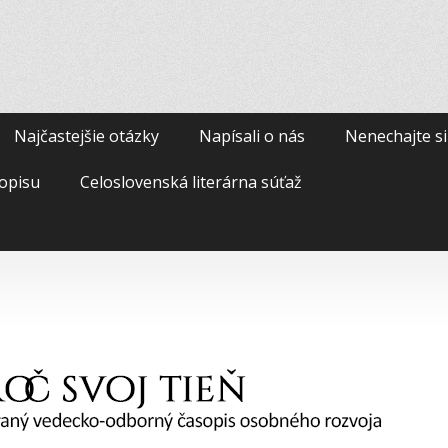
Najčastejšie otázky
Napísali o nás
Nenechajte si
opisu
Celoslovenská literárna súťaž