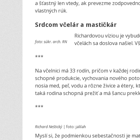
a šťastný len vtedy, ak prevezme zodpovedno
vlastných rúk.
Srdcom včelár a mastičkár
Richardovou víziou je vybud
foto: súkr. arch. RN
včelách sa doslova našiel. V
***
Na včelnici má 33 rodín, pričom v každej rod
schopné produkcie, vychovania nového poto
nosia med, peľ, vodu a rôzne živice a étery, 
taká rodina schopná prežiť a má šancu prekl
***
Richard Neštický |
foto: jalilah
Myslí si, že podmienkou sebestačnosti je mať