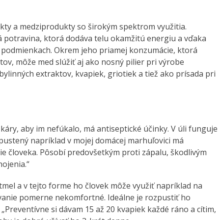
ty a medziprodukty so širokým spektrom využitia.
á potravina, ktorá dodáva telu okamžitú energiu a vďaka
h podmienkach. Okrem jeho priamej konzumácie, ktorá
ov, môže med slúžiť aj ako nosný pilier pri výrobe
bylinných extraktov, kvapiek, griotiek a tiež ako prísada pri
a škáry, aby im nefúkalo, má antiseptické účinky. V úli funguje
pustený napríklad v mojej domácej marhuľovici má
ie človeka. Pôsobí predovšetkým proti zápalu, škodlivým
ojenia.“
 tmel a v tejto forme ho človek môže využiť napríklad na
ívanie pomerne nekomfortné. Ideálne je rozpustiť ho
 „Preventívne si dávam 15 až 20 kvapiek každé ráno a cítim,