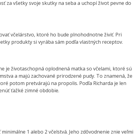
sť za všetky svoje skutky na seba a uchopí život pevne do
ovať včelárstvo, ktoré ho bude plnohodnotne živiť. Pri
šetky produkty si vyrába sám podľa vlastných receptov.
ine je životaschopná oplodnená matka so včelami, ktoré sú
mstva a majú zachované prirodzené pudy. To znamená, že
ktoré potom pretvárajú na propolis. Podľa Richarda je len
enúť ťažké zimné obdobie.
 minimálne 1 alebo 2 včelstvá. Jeho zdôvodnenie znie veľmi