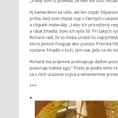
„Vtedy som si povedal, že keď ma toto nezab
Aj kamarátovi sa ušlo, ale len zopár štípanco
prišla, keď som chytal roje v čiernych rukavi
a chlpaté materiály: „Lebo ich prirodzený ne
a rátal žihadlá, bolo ich vyše 50. Pri takých
Richard radí, že to treba urobiť čo najrýchlej
ktorý potom funguje ako pumpa. Preniká hlbši
zostane žihadlo v koži, tým viac jedu sa do te
Richard ma príjemne prekvapuje ďalším postoj
pokoruje ľudské ego.“ Preto je podľa neho re
sa v nich urazene ozýva a vehementne protestuj
***