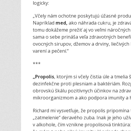
logicky:
„Včely nám ochotne poskytujú úžasné produk
Napríklad
med,
ako náhrada cukru, je zdrav
tomu dokážeme prežiť aj vo veľmi náročnýc
sama o sebe prináša veľa zdravotných benefit
ovocných sirupov, džemov a drviny, liečivých 
varení a pečení.“
***
„Propolis
, ktorým si včely čistia úle a tmeli
dezinfekčne proti plesniam a baktériám. Roz
obrovskú škálu pozitívnych účinkov na zdrav
mikroorganizmom a ako podpora imunity a h
Richard mi vysvetľuje, že propolis pripomína
„zatmelenie“ deravého zuba. Inak je jeho už
v alkohole, čím vznikne propolisová tinktúra: