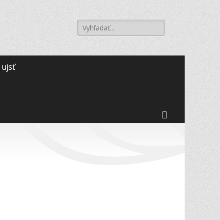
Search
for:
 ujsť
Search