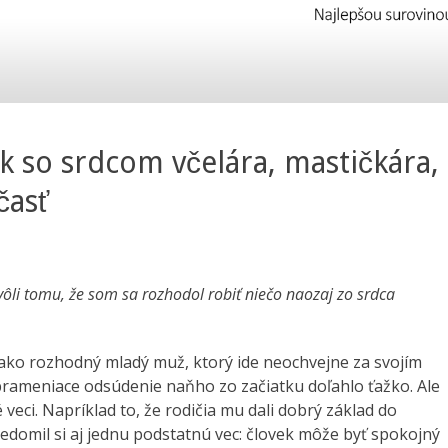
k so srdcom včelára, mastičkára,
časť
li tomu, že som sa rozhodol robiť niečo naozaj zo srdca
l ako rozhodný mladý muž, ktorý ide neochvejne za svojím
prameniace odsúdenie naňho zo začiatku doľahlo ťažko. Ale
 veci. Napríklad to, že rodičia mu dali dobrý základ do
Uvedomil si aj jednu podstatnú vec: človek môže byť spokojný