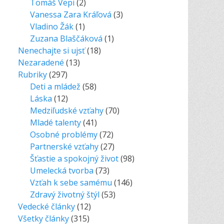
Tomáš Vepi
(2)
Vanessa Zara Kráľová
(3)
Vladino Žák
(1)
Zuzana Blaščáková
(1)
Nenechajte si ujsť
(18)
Nezaradené
(13)
Rubriky
(297)
Deti a mládež
(58)
Láska
(12)
Medziľudské vzťahy
(70)
Mladé talenty
(41)
Osobné problémy
(72)
Partnerské vzťahy
(27)
Šťastie a spokojný život
(98)
Umelecká tvorba
(73)
Vzťah k sebe samému
(146)
Zdravý životný štýl
(53)
Vedecké články
(12)
Všetky články
(315)