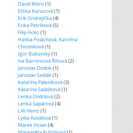
David Mitro
(1)
Eliška Kurucová
(1)
Erik Ondrejička
(4)
Erika Petríková
(5)
Filip Ficko
(1)
Hanka Poláchová, Karolína
Chromková
(1)
Igor Bukovský
(1)
Iva Barnincová Říhová
(2)
Jaroslav Dodok
(1)
Jaroslav Sedlák
(1)
Katarína Páleníková
(3)
Katarína Salášková
(1)
Lenka Ondrlová
(2)
Lenka Sapárová
(4)
Lilli Heinz
(1)
Lýdia Kovaľová
(1)
Marek Vician
(4)
Margaréta Kušnírová
(1)