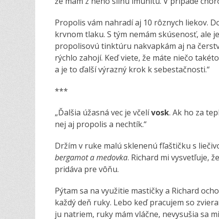
že mám z neho silnú imunitu. V prípade choro
Propolis vám nahradí aj 10 rôznych liekov. D
krvnom tlaku. S tým nemám skúsenosť, ale j
propolisovú tinktúru nakvapkám aj na čerstv
rýchlo zahojí. Keď viete, že máte niečo také
a je to ďalší výrazný krok k sebestačnosti.“
***
„Ďalšia úžasná vec je včelí
vosk
. Ak ho za te
nej aj propolis a nechtík.“
Držím v ruke malú sklenenú fľaštičku s lieči
bergamot a medovka
. Richard mi vysvetľuje, ž
pridáva pre vôňu.
Pýtam sa na využitie mastičky a Richard ocho
každý deň ruky. Lebo keď pracujem so zvierat
ju natriem, ruky mám vláčne, nevysušia sa m