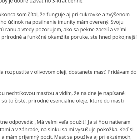
by je dobré užívať ho 3-krát denne.
okonca som čítal, že funguje aj pri cukrovke a zvýšenom
eho účinok na posilnenie imunity mám overený. Svoju
ú ranu a vtedy pozorujem, ako sa pekne zacelí a veľmi
to prírodné a funkčné okamžite poruke, ste hneď pokojnejší
pla rozpustíte v olivovom oleji, dostanete masť. Pridávam do
vou nechtíkovou masťou a vidím, že na dne je napísané:
e sú to čisté, prírodné esenciálne oleje, ktoré do masti
tne odpovedá: „Má veľmi veľa použití. Ja si ňou natieram
ami a v záhrade, na slnku sa mi vysušuje pokožka. Keď si
i a mám príjemný pocit. Masť sa používa aj pri ekzémoch,