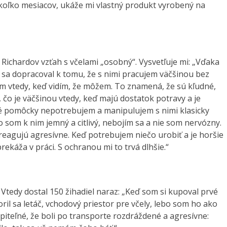
koľko mesiacov, ukáže mi vlastný produkt vyrobený na
 Richardov vzťah s včelami „osobný“. Vysvetľuje mi: „Vďaka
sa dopracoval k tomu, že s nimi pracujem väčšinou bez
m vtedy, keď vidím, že môžem. To znamená, že sú kľudné,
 čo je väčšinou vtedy, keď majú dostatok potravy a je
é pomôcky nepotrebujem a manipulujem s nimi klasicky
o som k nim jemný a citlivý, nebojím sa a nie som nervózny.
y reagujú agresívne. Keď potrebujem niečo urobiť a je horšie
prekáža v práci. S ochranou mi to trvá dlhšie.“
 Vtedy dostal 150 žihadiel naraz: „Keď som si kupoval prvé
ril sa letáč, vchodový priestor pre včely, lebo som ho ako
hopiteľné, že boli po transporte rozdráždené a agresívne: