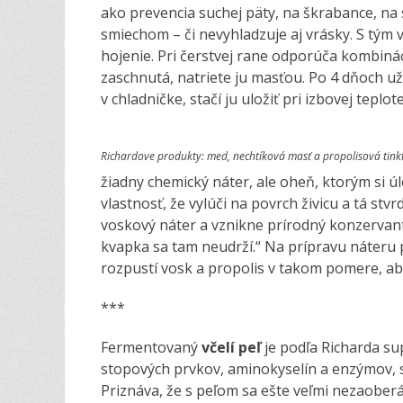
ako prevencia suchej päty, na škrabance, n
smiechom – či nevyhladzuje aj vrásky. S tým v
hojenie. Pri čerstvej rane odporúča kombinác
zaschnutá, natriete ju masťou. Po 4 dňoch už 
v chladničke, stačí ju uložiť pri izbovej tep
Richardove produkty: med, nechtíková masť a propolisová tinkt
žiadny chemický náter, ale oheň, ktorým si ú
vlastnosť, že vylúči na povrch živicu a tá st
voskový náter a vznikne prírodný konzervan
kvapka sa tam neudrží.“ Na prípravu náteru p
rozpustí vosk a propolis v takom pomere, ab
***
Fermentovaný
včelí
peľ
je podľa Richarda su
stopových prvkov, aminokyselín a enzýmov, 
Priznáva, že s peľom sa ešte veľmi nezaober