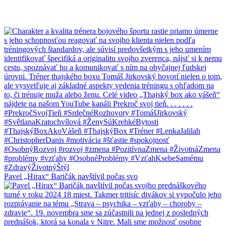
Pavel „Hirax“ Baričák navštívil počas svo