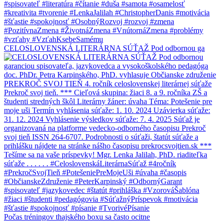
CELOSLOVENSKÁ LITERÁRNA SÚŤAŽ Pod odbornou ga
Počas tréningov thajského boxu sa často ocitne