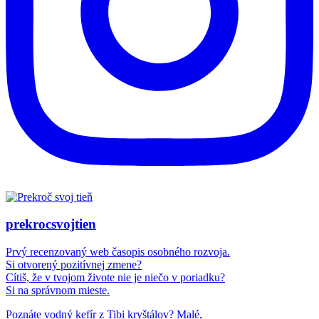
prekrocsvojtien
Prvý recenzovaný web časopis osobného rozvoja.
Si otvorený pozitívnej zmene?
Cítiš, že v tvojom živote nie je niečo v poriadku?
Si na správnom mieste.
Poznáte vodný kefír z Tibi kryštálov? Malé,