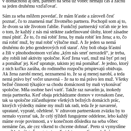
v domácnosti aj deti, partneri na seba už vôbec nemajú čas a začnú
sa jeden druhému vzďaľovať.
Sám za seba môžem povedať, že mám šťastie a zároveň česť
poznať, čo to znamená mať životného partnera. Pochopil som aj to,
že dvom sa ide životom ľahšie. Funkčný partnerský vzťah nie je len
o tom, že každý z nás má striktne zadefinované úlohy, ktoré zásadne
musí plniť. Že to, čo má robiť žena, by mala robiť len žena; a to, čo
má robiť muž, by mal robiť výlučne muž. A že jeden sa nemá
druhému do jeho genderových rolí starať. Aby boli obaja šťastní
a žili v plnohodnotnom vzťahu „kým nás smrť nerozdelí“, je treba,
aby robili isté aktivity spoločne. Keď žena varí, muž má byť pri nej
a pomáhať jej. Keď upratuje, takisto jej má pomáhať. Je jedno, ktorý
z nich koľko zarába, do rodinného rozpočtu prispievajú obidvaja.
Ak žena zarobí menej, neznamená to, že sa aj menej narobí, a teda
nemá právo byť večer unavená – že na to má právo len muž. Všetky
bežné činnosti týkajúce sa chodu domácnosti by mali vykonávať
spoločne. Mňa osobne baví variť. Takže raz navarím ja, inokedy
moja partnerka. Keď obaja prichádzame domov v rovnakom čase,
tak sa spoločne zúčastňujeme všetkých bežných domácich prác,
ktorých výsledky máme my muži tak radi, teda že je navarené,
upratané, vypraté, ožehlené. V zdravom partnerskom zväzku by to
nemalo vyzerať tak, že celý týždeň fungujeme oddelene, lebo každý
máme svoje povinnosti, a v konečnom dôsledku na seba vôbec
nemáme čas, ale cez víkend to chceme dohnať. Preto si vymyslíme