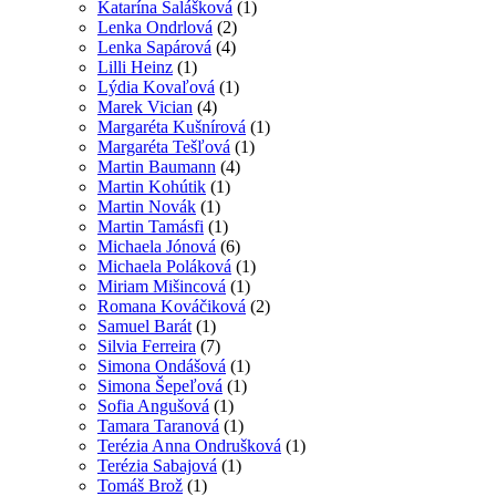
Katarína Salášková
(1)
Lenka Ondrlová
(2)
Lenka Sapárová
(4)
Lilli Heinz
(1)
Lýdia Kovaľová
(1)
Marek Vician
(4)
Margaréta Kušnírová
(1)
Margaréta Tešľová
(1)
Martin Baumann
(4)
Martin Kohútik
(1)
Martin Novák
(1)
Martin Tamásfi
(1)
Michaela Jónová
(6)
Michaela Poláková
(1)
Miriam Mišincová
(1)
Romana Kováčiková
(2)
Samuel Barát
(1)
Silvia Ferreira
(7)
Simona Ondášová
(1)
Simona Šepeľová
(1)
Sofia Angušová
(1)
Tamara Taranová
(1)
Terézia Anna Ondrušková
(1)
Terézia Sabajová
(1)
Tomáš Brož
(1)