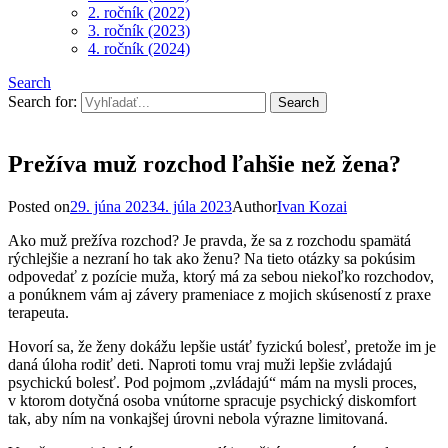
2. ročník (2022)
3. ročník (2023)
4. ročník (2024)
Search
Search for:
Prežíva muž rozchod ľahšie než žena?
Posted on
29. júna 2023
4. júla 2023
Author
Ivan Kozai
Ako muž prežíva rozchod? Je pravda, že sa z rozchodu spamätá
rýchlejšie a nezraní ho tak ako ženu? Na tieto otázky sa pokúsim
odpovedať z pozície muža, ktorý má za sebou niekoľko rozchodov,
a ponúknem vám aj závery prameniace z mojich skúseností z praxe
terapeuta.
Hovorí sa, že ženy dokážu lepšie ustáť fyzickú bolesť, pretože im je
daná úloha rodiť deti. Naproti tomu vraj muži lepšie zvládajú
psychickú bolesť. Pod pojmom „zvládajú“ mám na mysli proces,
v ktorom dotyčná osoba vnútorne spracuje psychický diskomfort
tak, aby ním na vonkajšej úrovni nebola výrazne limitovaná.