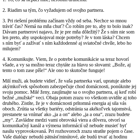
2. Riadim sa tým, čo vyžadujem od svojho partnera.
3. Pri riešení problému začínam vždy od seba. Nechce so mnou
tráviť čas? Nemá na mňa chuť? Čo robím pre to, aby to bolo inak?
Dávam partnerovi najavo, že je pre mňa dôležitý? Že s ním nie som
len preto, aby uspokojoval moje potreby? Je v tom láska? Chcem
s ním byť a zažívať s ním každodenné aj sviatočné chvíle, lebo ho
milujem?
4. Komunikujte. Viem, že o potrebe komunikácie sa teraz hovorí
všade, a vy sa možno teraz chytáte za hlavu so slovami: „Bože, aj
tento o tom zase píše!“ Ale ono to skutočne funguje!
Milí muži, ak budete vidieť, že vaša partnerka varí, upratuje alebo
akýmkoľvek spôsobom zabezpečuje chod domácnosti, ponúknite jej
svoju pomoc. Milé ženy, zaujímajte sa o svojho partnera, aj keď robí
bežné „mužské“ veci. Obaja potom zrazu vo všetkom uvidíte aj toho
druhého. Zistíte, že je v domácnosti prítomná energia aj sila vás
oboch. Zrútia sa všetky bariéry, odstránia sa akékoľvek tajomstvá,
prestanete sa vnímať ako „ja a on“ alebo „ja a ona“, zrazu budete
„my“. Zavládne medzi vami obrovská viera a dôvera, otvorí sa
komunikačný kanál a výmena informácií už nebude musieť byť
nasilu vyprovokovaná. Pri rozhovoroch zrazu stratíte pojem o čase.
Vaše dialógy nebudú pätnásťminútové, ale budú trvať aj hodinu