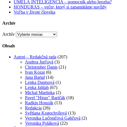
UMELÁ INTELIGENCIA – pomocník alebo hrozba?
HONDURAS – večer, ktorý si zapamätáme navždy
Voľba v živote človeka
Archív
Archív
Obsah
Autori – Redakčná rada
(207)
Andrea Jurčová
(3)
Christopher Danis
(21)
Ivan Kozai
(6)
Jana Bartal
(14)
Lenka Danisová
(1)
Lenka Jalilah
(67)
Michal Martinka
(2)
Pavel "Hirax" Baričák
(18)
Radkin Honzák
(13)
Redakcia
(26)
Světlana Kratochvílová
(13)
Veronika Lučeničová Gabčová
(2)
Veronika Poláková
(22)