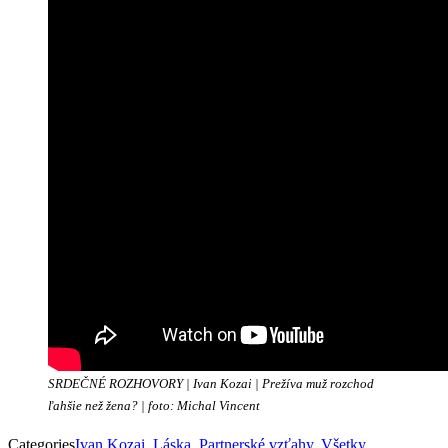
SRDEČNÉ ROZHOVORY | Ivan Kozai | Prežíva muž rozchod
ľahšie než žena? | foto: Michal Vincent
Categories
Ivan Kozai
,
Láska
,
Partnerské vzťahy
,
Všetky