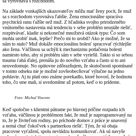
sa vyrovnáva s rozchodom.
Na základe vonkajších ukazovateľov môžu mať ženy pocit, že muž
sa s rozchodom vyrovnáva ľahšie. Žena emocionálne spracúva
psychickú ranu ťažšie než muž. Z hľadiska svojho prirodzeného
vnútorného nastavenia má tendenciu v sebe problém neustále riešiť,
rozpitvávať, kladie si nekonečné množstvá otázok typu: Čo som
mohla urobiť inak, lepšie? Prečo mi to urobil? Ako je možné, že sa
nám to stalo? Muž dokáže emocionálnu bolesť spracovať rýchlejšie
ako žena. Väčšinou sa uchýli k mechanizmu potlačenia bolesti
namiesto toho, aby si problém sám v sebe vyriešil. Takto si so sebou
traumu ťahá ďalej, prenáša ju do nového vzťahu a často si to ani
neuvedomuje. No opätovne zdôrazňujem, že skutočnosti spomínané
v tomto odseku nie je možné zovšeobecňovať výlučne na jedno
pohlavie. Aj tu platí ono známe porekadlo, ktoré hovorí, že hodnotu
toho, čo sme mali, si uvedomíme až potom, keď o to prídeme.
Foto: Michal Vincent
Keď spoločne s klientmi pátrame po hlavnej príčine rozpadu ich
vzťahu, väčšinou je problémom fakt, že muž je naprogramovaný na
to, že je živiteľom rodiny, po príchode domov z práce je unavený
a nemá chuť čokoľvek s partnerkou riešiť. Tým, že sú obaja
pracovne vyťažení, spolu nevládzu komunikovať. Ak sú navyše