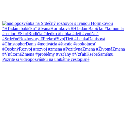
Pozrite si videopozvánku na unikátne cestopisné