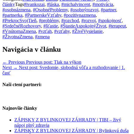
články
Tags
#ivankozai
,
#láska
,
#michalvincent
,
#motivácia
,
#osobnázmena
,
#OsobnéProblemy
,
#osobnýrozvoj
,
#partner
,
#partnerka
,
#PartnerskeVzťahy
,
#pozitivnazmena
,
#PrekrocSvojTieň
,
#problémy
,
#rozchod
,
#rozvoj
,
#spokojnosť
,
#SrdečnéRozhovory
,
#šťastie
,
#ŠtastieAspokojnýŽivot
,
#terapeut
,
#VnútornaZmena
,
#vzťah
,
#vzťahy
,
#ŽivéVysielanie
,
#ŽivotnaZmena
,
#zmena
Navigácia v článku
← Previous
Previous post:
Tlak na výkon
Next →
Next post:
Svedomie, slobodná vôľa a rozhodovanie | 1.
časť
Naši ctení partneri:
Najnovšie články
ZÁPISKY Z BYLINKOVEJ ZÁHRADY | TIBI – živý
nápoj plný zdravia
ZÁPISKY Z BYLINKOVEJ ZÁHRADY | Bylinková duša