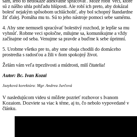
sám, lebo to nedokáže adekvátne spracovať. Môže robiť veci, ktoré
sú z nášho uhla pohľadu hlúposti. Ale robí ich preto, aby dokázal
bolesť nejakým spôsobom uchlácholiť, aby bol schopný štandardne
žiť ďalej. Pomáha mu to. Sú to jeho nástroje pomoci sebe samému.
4. Aby sme nemuseli spracúvať bolestivý rozchod, je lepšie sa mu
vyhnúť. Robme veci spoločne, milujme sa, komunikujme a vždy
začínajme od seba. Venujme sa pravde a buďme k sebe úprimní.
5. Urobme všetko pre to, aby sme obaja chodili do domáceho
prostredia s radosťou a žili v ňom spokojný život.
Želám vám veľa trpezlivosti a múdrosti, milí čitatelia!
Autor: Bc. Ivan Kozai
Jazyková korektúra: Mgr. Andrea Jurčová
V nasledujúcom videu si môžete pozrieť rozhovor s Ivanom
Kozaiom. Dozviete sa viac k téme, aj to, čo nebolo vypovedané v
článku.