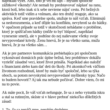
napríklad výlet. Áno, toto je veľmi fajn – myslím spoločné
zážitkové víkendy! Ale nemali by predstavovať náplasť na ranu,
ktorá bolí, lebo inak si k sebe nevieme nájsť cestu. Pri bežných
aktivitách totiž vidím a vnímam, ako ten druhý reaguje, ako sa
správa. Keď sme pravidelne spolu, utužuje to náš vzťah. Eliminujú
sa nedorozumenia, a keď dôjde ku konfliktu, nevyhrotí sa do hádky.
V opačnom prípade sa totiž v skutočnosti nehádame o probléme,
ktorý je spúšťačom hádky (môže to byť hlúposť, napríklad
vynesenie smetí), ale v podtóne do nej nalievame všetky svoje
nevypovedané krivdy. Ženu hnevá, že je na všetko sama, muža
hnevá, že je na všetko sám…
Ak je pre partnerov komunikácia prebiehajúca pri spoločnom
vykonávaní domácich prác úplne bežná, bez problémov dokážu
vyriešiť zásadné veci, ktoré život prináša. Napríklad ako naložiť
s financiami alebo kam dať deti do školy. Pri akomkoľvek väčšom
životnom rozhodnutí, ktoré by malo byť spoločné, lebo sa týka
oboch, sa potom nevyskytnú nevypovedané myšlienky typu: Načo
to budem hovoriť? Aj tak ma nebude počúvať. Dobre viem, čo mi
na to povie.
Ak máte pocit, že váš vzťah nefunguje, že sa z neho vytratila iskra
a stal sa rutinným, skúste si v hlave prebrať niekoľko dôležitých
zásad:
1. To, čo sa nepáči mne, nerobím druhému.