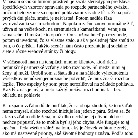
V našom sociokultúrnom prostredí je zažitá stereotypná predstava
špecifických vzorcov správania po rozpade partnerského zväzku,
pričom tieto vzorce sa naprieč pohlaviami zásadne líšia. Žena počas
prvých dní plače, smúti, je nešťastná. Potom nadíde fáza
vyrovnávania sa s rozchodom. Napokon začne znovu normálne žiť,
užíva si na večierkoch, na stretnutiach s kamarátkami, venuje sa
sama sebe. U muža je to opačne. On si užíva hneď po rozchode,
potom si uvedomí, čo sa vlastne stalo, a až v poslednej fáze smúti za
tým, o čo prišiel. Takýto scenár nám často prezentujú aj sociálne
siete a rôzne webové stránky či blogy.
V súčasnosti mám na terapiách mnoho klientov, ktorí riešia
nefunkčné partnerské vzťahy alebo rozchody. Sú medzi nimi aj
ženy, aj muži. Urobil som si štatistiku a na základe vyhodnotenia
výsledkov nemôžem jednoznačne potvrdiť, že muž znáša rozchod
lepšie. Tieto aspekty by som preto nerozlišoval na základe pohlavia.
Každý z nás je iný, a preto každý prežíva rozchod inak – bez
ohľadu na pohlavie.
K rozpadu vzťahu dôjde buď tak, že sa obaja zhodnú, že to už ďalej
nemá zmysel, alebo rozchod iniciuje len jeden z páru. Stáva sa, že
ak zo vzťahu odíde žena, muž dlho nechápe jej dôvod alebo si
nechce pripustiť, že to mohla byť aj jeho chyba. Ale funguje to aj
opačne. Teda všetko záleží na tom, aký je človek vnútorne zrelý,
ako má nastavené priority, aké životné hodnoty uznáva. Podľa toho