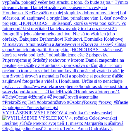
VYHLÁSENIE VÝSLEDKOV 4. ročníka Celoslovenskej