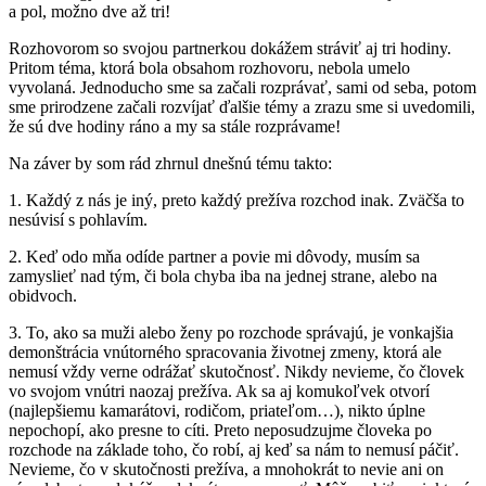
a pol, možno dve až tri!
Rozhovorom so svojou partnerkou dokážem stráviť aj tri hodiny.
Pritom téma, ktorá bola obsahom rozhovoru, nebola umelo
vyvolaná. Jednoducho sme sa začali rozprávať, sami od seba, potom
sme prirodzene začali rozvíjať ďalšie témy a zrazu sme si uvedomili,
že sú dve hodiny ráno a my sa stále rozprávame!
Na záver by som rád zhrnul dnešnú tému takto:
1. Každý z nás je iný, preto každý prežíva rozchod inak. Zväčša to
nesúvisí s pohlavím.
2. Keď odo mňa odíde partner a povie mi dôvody, musím sa
zamyslieť nad tým, či bola chyba iba na jednej strane, alebo na
obidvoch.
3. To, ako sa muži alebo ženy po rozchode správajú, je vonkajšia
demonštrácia vnútorného spracovania životnej zmeny, ktorá ale
nemusí vždy verne odrážať skutočnosť. Nikdy nevieme, čo človek
vo svojom vnútri naozaj prežíva. Ak sa aj komukoľvek otvorí
(najlepšiemu kamarátovi, rodičom, priateľom…), nikto úplne
nepochopí, ako presne to cíti. Preto neposudzujme človeka po
rozchode na základe toho, čo robí, aj keď sa nám to nemusí páčiť.
Nevieme, čo v skutočnosti prežíva, a mnohokrát to nevie ani on