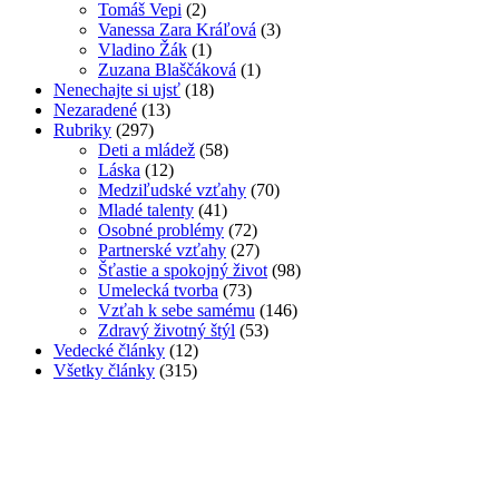
Tomáš Vepi
(2)
Vanessa Zara Kráľová
(3)
Vladino Žák
(1)
Zuzana Blaščáková
(1)
Nenechajte si ujsť
(18)
Nezaradené
(13)
Rubriky
(297)
Deti a mládež
(58)
Láska
(12)
Medziľudské vzťahy
(70)
Mladé talenty
(41)
Osobné problémy
(72)
Partnerské vzťahy
(27)
Šťastie a spokojný život
(98)
Umelecká tvorba
(73)
Vzťah k sebe samému
(146)
Zdravý životný štýl
(53)
Vedecké články
(12)
Všetky články
(315)