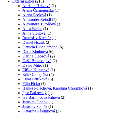
Externí autori
(218)
Adriana Hritzová
(1)
Alena Čarnogurská
(1)
Alena Pčolová
(1)
Alexander Reindl
(1)
Alexandra Turoňová
(3)
Alica Belica
(1)
Anna Sibilová
(1)
Branislav Kuchár
(1)
Daniel Hozák
(2)
Daniela Bluediamond
(6)
Daria Ziminová
(6)
Darina Šipošová
(2)
Daša Brontvajová
(2)
David Mitro
(1)
Eliška Kurucová
(1)
Erik Ondrejička
(4)
Erika Petríková
(5)
Filip Ficko
(1)
Hanka Poláchová, Karolína Chromková
(1)
Igor Bukovský
(1)
Iva Barnincová Říhová
(2)
Jaroslav Dodok
(1)
Jaroslav Sedlák
(1)
Katarína Páleníková
(3)