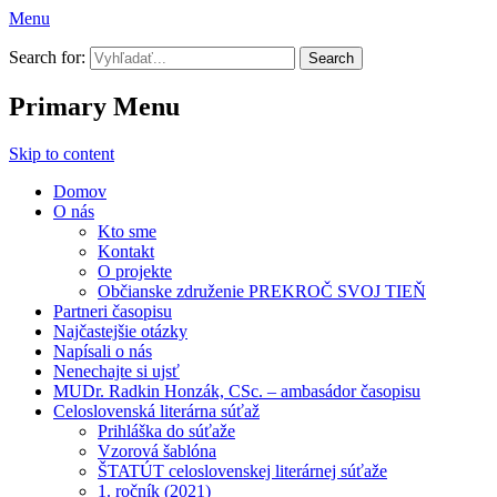
Menu
Prekroč svoj tieň
Search for:
Primary Menu
Skip to content
Domov
O nás
Kto sme
Kontakt
O projekte
Občianske združenie PREKROČ SVOJ TIEŇ
Partneri časopisu
Najčastejšie otázky
Napísali o nás
Nenechajte si ujsť
MUDr. Radkin Honzák, CSc. – ambasádor časopisu
Celoslovenská literárna súťaž
Prihláška do súťaže
Vzorová šablóna
ŠTATÚT celoslovenskej literárnej súťaže
1. ročník (2021)