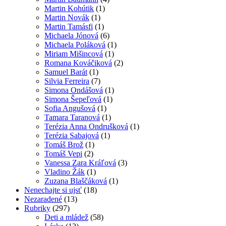
Martin Kohútik
(1)
Martin Novák
(1)
Martin Tamásfi
(1)
Michaela Jónová
(6)
Michaela Poláková
(1)
Miriam Mišincová
(1)
Romana Kováčiková
(2)
Samuel Barát
(1)
Silvia Ferreira
(7)
Simona Ondášová
(1)
Simona Šepeľová
(1)
Sofia Angušová
(1)
Tamara Taranová
(1)
Terézia Anna Ondrušková
(1)
Terézia Sabajová
(1)
Tomáš Brož
(1)
Tomáš Vepi
(2)
Vanessa Zara Kráľová
(3)
Vladino Žák
(1)
Zuzana Blaščáková
(1)
Nenechajte si ujsť
(18)
Nezaradené
(13)
Rubriky
(297)
Deti a mládež
(58)