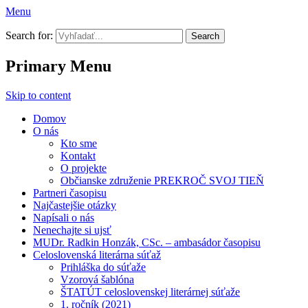
Menu
Prekroč svoj tieň
Search for:
Primary Menu
Skip to content
Domov
O nás
Kto sme
Kontakt
O projekte
Občianske združenie PREKROČ SVOJ TIEŇ
Partneri časopisu
Najčastejšie otázky
Napísali o nás
Nenechajte si ujsť
MUDr. Radkin Honzák, CSc. – ambasádor časopisu
Celoslovenská literárna súťaž
Prihláška do súťaže
Vzorová šablóna
ŠTATÚT celoslovenskej literárnej súťaže
1. ročník (2021)